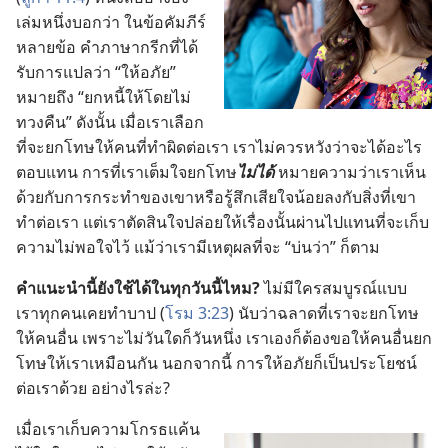
เล่ม
หนึ่ง
บอก
ว่า ใน
ข้อ
คัมภีร์
หลาย
ข้อ คำ
ภาษา
กรีก
ที่
ได้
รับ
การ
แปล
ว่า “ให้
อภัย”
หมาย
ถึง “ยก
หนี้
ให้
โดย
ไม่
ทวง
คืน” ดัง
นั้น เมื่อ
เรา
เลือก
ที่
จะ
ยก
โทษ
ให้
คน
ที่
ทำ
ผิด
ต่อ
เรา เรา
ไม่
ควร
หวัง
ว่า
จะ
ได้
อะไร
ตอบ
แทน การ
ที่
เรา
เต็ม
ใจ
ยก
โทษ
ไม่
ได้
หมาย
ความ
ว่า
เรา
เห็น
ด้วย
กับ
การ
กระทำ
ของ
เขา
หรือ
รู้สึก
เสียใจ
น้อย
ลง
กับ
สิ่ง
ที่
เขา
ทำ
ต่อ
เรา แต่
เรา
ตัดสิน
ใจ
ปล่อย
ให้
เรื่อง
นั้น
ผ่าน
ไป
แทน
ที่
จะ
เก็บ
ความ
ไม่
พอ
ใจ
ไว้ แม้
ว่า
เรา
มี
เหตุ
ผล
ที่
จะ “บ่น
ว่า” ก็
ตาม
คำ
แนะ
นำ
นี้
ยัง
ใช้
ได้
ใน
ทุก
วัน
นี้
ไหม?
ไม่
มี
ใคร
สมบูรณ์
แบบ
เรา
ทุก
คน
เคย
ทำ
บาป (
โรม 3:23
) นับ
ว่า
ฉลาด
ที่
เรา
จะ
ยก
โทษ
ให้
คน
อื่น เพราะ
ไม่
วัน
ใด
ก็
วัน
หนึ่ง เรา
เอง
ก็
ต้อง
ขอ
ให้
คน
อื่น
ยก
โทษ
ให้
เรา
เหมือน
กัน นอก
จาก
นี้ การ
ให้
อภัย
ก็
เป็น
ประโยชน์
ต่อ
เรา
ด้วย อย่าง
ไร
ล่ะ?
เมื่อ
เรา
เก็บ
ความ
โกรธ
แค้น