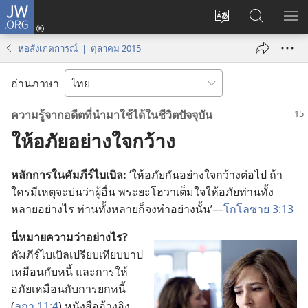
JW.ORG
เข้า
เปลี่ยน
ค้นหา
แส
สู่
ภาษา
ใน
เมน
ระบบ
หอสังเกตการณ์ | ตุลาคม 2015
JW.ORG
(เปิด
หน้าต่าง
อ่านภาษา
ใหม่)
ความ
รู้
จาก
อดีต
ที่
นำ
มา
ใช้
ได้
ใน
ชีวิต
ปัจจุบัน
ให้
อภัย
อย่าง
ใจ
กว้าง
หลักการ
ใน
คัมภีร์
ไบเบิล:
‘ให้
อภัย
กัน
อย่าง
ใจ
กว้าง
ต่อ
ไป ถ้า
ใคร
มี
เหตุ
จะ
บ่น
ว่า
ผู้
อื่น พระ
ยะโฮวา
เต็ม
ใจ
ให้
อภัย
ท่าน
ทั้ง
หลาย
อย่าง
ไร ท่าน
ทั้ง
หลาย
ก็
จง
ทำ
อย่าง
นั้น’—
โกโลซาย 3:13
นี่
หมาย
ความ
ว่า
อย่าง
ไร?
คัมภีร์
ไบเบิล
เปรียบ
เทียบ
บาป
เหมือน
กับ
หนี้ และ
การ
ให้
อภัย
เหมือน
กับ
การ
ยก
หนี้
(
ลูกา 11:4
) หนังสือ
อ้างอิง