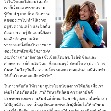
ไว้
ใน
ใจ
และ
ไม่
ยอม
ให้
อภัย
เรา
ก็
เจ็บ
เอง เพราะ
ความ
รู้สึก
แย่ ๆ แบบ
นั้น
ปล้น
ความ
สุข
ของ
เรา
ไป ทำ
ให้
เรา
จม
อยู่
กับ
ความ
เศร้า และ
ปิด
กั้น
ตัว
เอง ความ
รู้สึก
แบบ
นี้
ยัง
ส่ง
ผล
เสีย
ต่อ
สุขภาพ
ด้วย
รายงาน
หนึ่ง
ที่
ลง
ใน
วารสาร
ของ
วิทยาลัย
หทัย
วิทยา
แห่ง
อเมริกา
(ภาษา
อังกฤษ) ซึ่ง
เขียน
โดย
ดร. โย
อิ
ชิ ชิ
ดะ
และ
ศาสตราจารย์
ด้าน
จิตวิทยา
ชื่อ
แอนดรูว์ สเตปโท สรุป
ว่า “การ
ค้น
พบ
ใน
ปัจจุบัน
ชี้
ว่า
ความ
โกรธ
และ
ความ
แค้น
อาจ
มี
ส่วน
ทำ
ให้
เป็น
โรค
หลอด
เลือด
หัวใจ”
ใน
ทาง
กลับ
กัน ให้
เรา
มา
ดู
ประโยชน์
ของ
การ
ให้
อภัย เมื่อ
เรา
เต็ม
ใจ
ให้
อภัย
คน
อื่น เรา
ก็
รักษา
สันติ
สุข ความ
สามัคคี
ปรองดอง และ
ความ
สัมพันธ์
ที่
ดี
ต่อ
กัน สำคัญ
ยิ่ง
กว่า
นั้น
คือ เรา
ได้
พิสูจน์
ตัว
ว่า
เรา
เป็น
ผู้
เลียน
แบบ
พระเจ้า
ผู้
ที่
เต็ม
ใจ
ให้
อภัย
คน
บาป
ที่
สำนึก
ผิด และ
พระองค์
ก็
อยาก
ให้
เรา
ทำ
แบบ
เดียว
กัน
ด้วย