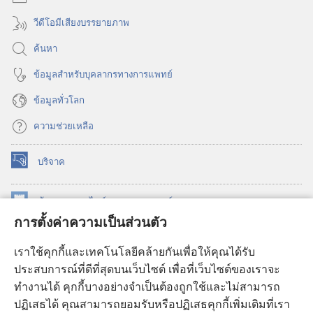
วีดีโอมีเสียงบรรยายภาพ
ค้นหา
ข้อมูล​สำหรับ​บุคลากร​ทาง​การ​แพทย์
ข้อมูล​ทั่ว​โลก
ความช่วยเหลือ
บริจาค
(เปิด
หน้าต่าง
ใหม่)
ห้องสมุด
ออนไลน์
ของ
วอชเทาเวอร์
(เปิด
การตั้งค่าความเป็นส่วนตัว
หน้าต่าง
®
JW Hub
ใหม่)
(เปิด
เราใช้คุกกี้และเทคโนโลยีคล้ายกันเพื่อให้คุณได้รับ
หน้าต่าง
JW Library®
ประสบการณ์ที่ดีที่สุดบนเว็บไซต์ เพื่อที่เว็บไซต์ของเราจะ
ใหม่)
ทำงานได้ คุกกี้บางอย่างจำเป็นต้องถูกใช้และไม่สามารถ
®
ห้องสมุดว็อชเทาเวอร์
ปฏิเสธได้ คุณสามารถยอมรับหรือปฏิเสธคุกกี้เพิ่มเติมที่เรา