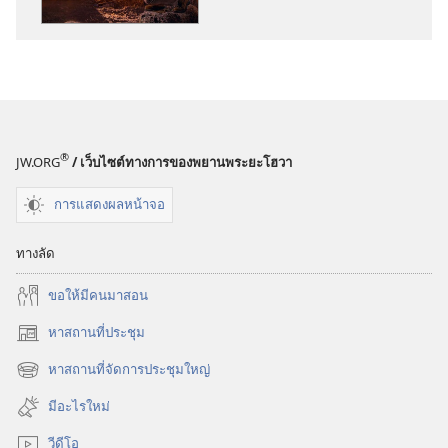
พิมพ์
เสียง
หอ
หอ
สังเกตการณ์
สังเกตการณ์
การ
การ
อธิษฐาน
อธิษฐาน
ช่วย
ช่วย
®
JW.ORG
/ เว็บไซต์ทางการของพยานพระยะโฮวา
อะไร
อะไร
ได้
ได้
การแสดงผลหน้าจอ
ไหม?
ไหม?
ทางลัด
ขอ​ให้​มี​คน​มา​สอน
หาสถานที่ประชุม
(เปิด
หน้าต่าง
หาสถานที่จัดการประชุมใหญ่
(เปิด
ใหม่)
หน้าต่าง
มีอะไรใหม่
ใหม่)
วีดีโอ