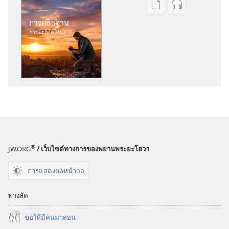
ตัว
ตัว
เลือก
เลือก
การ
การ
ดาวน์โหลด
ดาวน์โหลด
สิ่ง
ไฟล์
พิมพ์
เสียง
หอ
หอ
สังเกตการณ์
สังเกตการณ์
การ
การ
อธิษฐาน
อธิษฐาน
ช่วย
ช่วย
®
JW.ORG
/ เว็บไซต์ทางการของพยานพระยะโฮวา
อะไร
อะไร
ได้
ได้
การแสดงผลหน้าจอ
ไหม?
ไหม?
ทางลัด
ขอ​ให้​มี​คน​มา​สอน