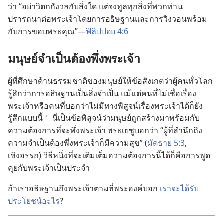
ว่า “อย่า
วิตก
กังวล
กับ
สิ่ง
ใด แต่
จง
ทูล
ทุก
สิ่ง
ที่
พวก
ท่าน
ปรารถนา
ต่อ
พระเจ้า
โดย
การ
อธิษฐาน
และ
การ
วิงวอน
พร้อม
กับ
การ
ขอบพระคุณ”—
ฟิลิปปอย 4:6
มนุษย์
จำเป็น
ต้อง
พึ่ง
พระเจ้า
ผู้
ที่
ศึกษา
ด้าน
ธรรมชาติ
ของ
มนุษย์
ให้
ข้อ
สังเกต
ว่า
ผู้
คน
ทั่ว
โลก
รู้สึก
ว่า
การ
อธิษฐาน
เป็น
สิ่ง
จำเป็น แม้
แต่
คน
ที่
ไม่
เชื่อ
เรื่อง
พระเจ้า
หรือ
คน
ที่
บอก
ว่า
ไม่
มี
ทาง
พิสูจน์
เรื่อง
พระเจ้า
ได้
ก็
ยัง
รู้สึก
แบบ
นี้
นี่
เป็น
ข้อ
พิสูจน์
ว่า
มนุษย์
ถูก
สร้าง
มา
พร้อม
กับ
*
ความ
ต้องการ
ที่
จะ
พึ่ง
พระเจ้า พระ
เยซู
บอก
ว่า “ผู้
ที่
สำนึก
ถึง
ความ
จำเป็น
ต้อง
พึ่ง
พระเจ้า
ก็
มี
ความ
สุข” (
มัดธาย 5:3
,
เชิงอรรถ) วิธี
หนึ่ง
ที่
จะ
เติม
เต็ม
ความ
ต้องการ
นี้
ได้
ก็
คือ
การ
พูด
คุย
กับ
พระเจ้า
เป็น
ประจำ
ถ้า
เรา
อธิษฐาน
ถึง
พระเจ้า
ตาม
ที่
พระองค์
บอก
เรา
จะ
ได้
รับ
ประโยชน์
อะไร
?