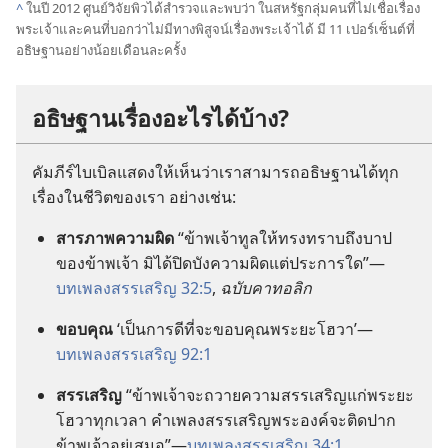
^
ใน
ปี 2012 ศูนย์
วิจัย
พิว
ได้
สำรวจ
และ
พบ
ว่า ใน
สหรัฐ
กลุ่ม
คน
ที่
ไม่
เชื่อ
เรื่อง
พระเจ้า
และ
คน
ที่
บอก
ว่า
ไม่
มี
ทาง
พิสูจน์
เรื่อง
พระเจ้า
ได้ มี 11 เปอร์เซ็นต์
ที่
อธิษฐาน
อย่าง
น้อย
เดือน
ละ
ครั้ง
อธิษฐาน
เรื่อง
อะไร
ได้
บ้าง?
คัมภีร์
ไบเบิล
แสดง
ให้
เห็น
ว่า
เรา
สามารถ
อธิษฐาน
ได้
ทุก
เรื่อง
ใน
ชีวิต
ของ
เรา อย่าง
เช่น:
สารภาพ
ความ
ผิด
“ข้าพเจ้า
ทูล
ให้
ทรง
ทราบ
ถึง
บาป
ของ
ข้าพเจ้า มิ
ได้
ปิด
บัง
ความ
ผิด
แต่
ประการ
ใด”—
บทเพลง
สรรเสริญ 32:5
,
ฉบับ
คาทอลิก
ขอบคุณ
‘เป็น
การ
ดี
ที่
จะ
ขอบคุณ
พระ
ยะโฮวา’—
บทเพลง
สรรเสริญ 92:1
สรรเสริญ
“ข้าพเจ้า
จะ
ถวาย
ความ
สรรเสริญ
แก่
พระ
ยะ
โฮวา
ทุก
เวลา คำ
เพลง
สรรเสริญ
พระองค์
จะ
ติด
ปาก
ข้าพเจ้า
อยู่
เสมอ”—
บทเพลง
สรรเสริญ 34:1