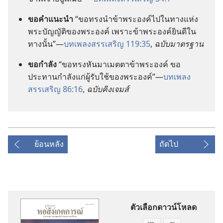
ขอ
คำ
แนะ
นำ
“ขอ
ทรง
นำ
ข้า
พระองค์
ไป
ใน
ทาง
แห่ง
พระ
บัญญัติ
ของ
พระองค์ เพราะ
ข้า
พระองค์
ยินดี
ใน
ทาง
นั้น”—
บทเพลง
สรรเสริญ 119:35
,
ฉบับ
มาตรฐาน
ขอ
กำลัง
“ขอ
ทรง
หัน
มา
เมตตา
ข้า
พระองค์ ขอ
ประทาน
กำลัง
แก่
ผู้
รับใช้
ของ
พระองค์”—
บทเพลง
สรรเสริญ 86:16
,
ฉบับ
คิงเจมส์
ย้อนหลัง
ถัดไป
ตัวเลือกดาวน์โหลด