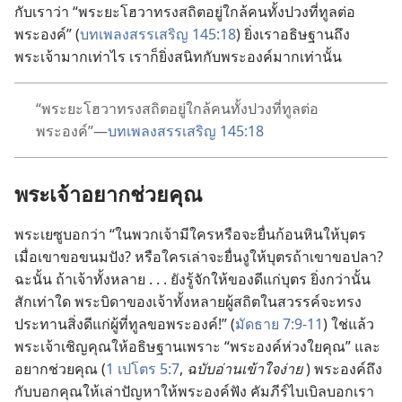
กับ
เรา
ว่า “พระ
ยะโฮวา
ทรง
สถิต
อยู่
ใกล้
คน
ทั้ง
ปวง
ที่
ทูล
ต่อ
พระองค์” (
บทเพลง
สรรเสริญ 145:18
) ยิ่ง
เรา
อธิษฐาน
ถึง
พระเจ้า
มาก
เท่า
ไร เรา
ก็
ยิ่ง
สนิท
กับ
พระองค์
มาก
เท่า
นั้น
“พระ
ยะโฮวา
ทรง
สถิต
อยู่
ใกล้
คน
ทั้ง
ปวง
ที่
ทูล
ต่อ
พระองค์”—
บทเพลง
สรรเสริญ 145:18
พระเจ้า
อยาก
ช่วย
คุณ
พระ
เยซู
บอก
ว่า “ใน
พวก
เจ้า
มี
ใคร
หรือ
จะ
ยื่น
ก้อน
หิน
ให้
บุตร
เมื่อ
เขา
ขอ
ขนมปัง? หรือ
ใคร
เล่า
จะ
ยื่น
งู
ให้
บุตร
ถ้า
เขา
ขอ
ปลา?
ฉะนั้น ถ้า
เจ้า
ทั้ง
หลาย . . . ยัง
รู้
จัก
ให้
ของ
ดี
แก่
บุตร ยิ่ง
กว่า
นั้น
สัก
เท่า
ใด พระ
บิดา
ของ
เจ้า
ทั้ง
หลาย
ผู้
สถิต
ใน
สวรรค์
จะ
ทรง
ประทาน
สิ่ง
ดี
แก่
ผู้
ที่
ทูล
ขอ
พระองค์!” (
มัดธาย 7:9-11
) ใช่
แล้ว
พระเจ้า
เชิญ
คุณ
ให้
อธิษฐาน
เพราะ “พระองค์
ห่วงใย
คุณ” และ
อยาก
ช่วย
คุณ (
1 เปโตร 5:7
,
ฉบับ
อ่าน
เข้าใจ
ง่าย
) พระองค์
ถึง
กับ
บอก
คุณ
ให้
เล่า
ปัญหา
ให้
พระองค์
ฟัง คัมภีร์
ไบเบิล
บอก
เรา