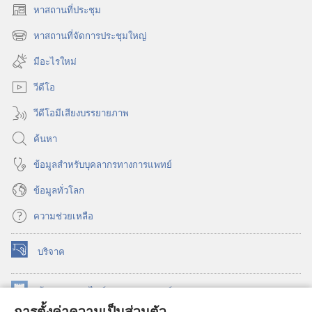
หาสถานที่ประชุม
(เปิด
หน้าต่าง
หาสถานที่จัดการประชุมใหญ่
(เปิด
ใหม่)
หน้าต่าง
มีอะไรใหม่
ใหม่)
วีดีโอ
วีดีโอมีเสียงบรรยายภาพ
ค้นหา
ข้อมูล​สำหรับ​บุคลากร​ทาง​การ​แพทย์
ข้อมูล​ทั่ว​โลก
ความช่วยเหลือ
บริจาค
(เปิด
หน้าต่าง
ใหม่)
ห้องสมุด
ออนไลน์
ของ
วอชเทาเวอร์
(เปิด
การตั้งค่าความเป็นส่วนตัว