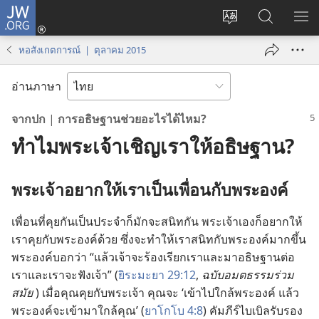
JW.ORG
เข้า
เปลี่ยน
ค้นหา
แส
สู่
ภาษา
ใน
เมน
ระบบ
หอสังเกตการณ์ | ตุลาคม 2015
JW.ORG
(เปิด
หน้าต่าง
อ่านภาษา
ใหม่)
จาก
ปก
|
การ
อธิษฐาน
ช่วย
อะไร
ได้
ไหม?
ทำไม
พระเจ้า
เชิญ
เรา
ให้
อธิษฐาน?
พระเจ้า
อยาก
ให้
เรา
เป็น
เพื่อน
กับ
พระองค์
เพื่อน
ที่
คุย
กัน
เป็น
ประจำ
ก็
มัก
จะ
สนิท
กัน พระเจ้า
เอง
ก็
อยาก
ให้
เรา
คุย
กับ
พระองค์
ด้วย ซึ่ง
จะ
ทำ
ให้
เรา
สนิท
กับ
พระองค์
มาก
ขึ้น
พระองค์
บอก
ว่า “แล้ว
เจ้า
จะ
ร้อง
เรียก
เรา
และ
มา
อธิษฐาน
ต่อ
เรา
และ
เรา
จะ
ฟัง
เจ้า” (
ยิระมะยา 29:12
,
ฉบับ
อมตธรรม
ร่วม
สมัย
) เมื่อ
คุณ
คุย
กับ
พระเจ้า คุณ
จะ ‘เข้า
ไป
ใกล้
พระองค์ แล้ว
พระองค์
จะ
เข้า
มา
ใกล้
คุณ’ (
ยาโกโบ 4:8
) คัมภีร์
ไบเบิล
รับรอง