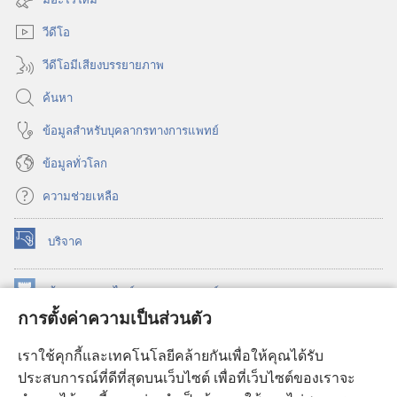
ใหม่)
วีดีโอ
วีดีโอมีเสียงบรรยายภาพ
ค้นหา
ข้อมูล​สำหรับ​บุคลากร​ทาง​การ​แพทย์
ข้อมูล​ทั่ว​โลก
ความช่วยเหลือ
บริจาค
(เปิด
หน้าต่าง
ใหม่)
ห้องสมุด
ออนไลน์
ของ
วอชเทาเวอร์
(เปิด
การตั้งค่าความเป็นส่วนตัว
หน้าต่าง
®
JW Hub
ใหม่)
(เปิด
เราใช้คุกกี้และเทคโนโลยีคล้ายกันเพื่อให้คุณได้รับ
หน้าต่าง
JW Library®
ประสบการณ์ที่ดีที่สุดบนเว็บไซต์ เพื่อที่เว็บไซต์ของเราจะ
ใหม่)