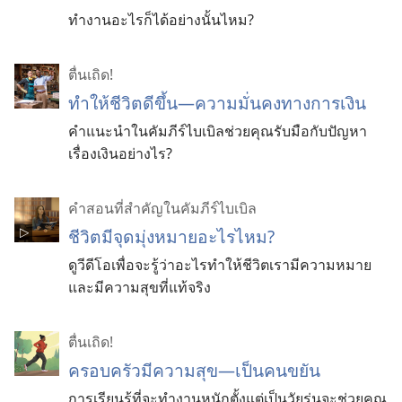
ทำ​งาน​อะไร​ก็​ได้​อย่าง​นั้น​ไหม?
ตื่นเถิด!
ทำให้ชีวิตดีขึ้น—ความมั่นคงทางการเงิน
คำแนะนำในคัมภีร์ไบเบิลช่วยคุณรับมือกับปัญหา
เรื่องเงินอย่างไร?
คำสอนที่สำคัญในคัมภีร์ไบเบิล
ชีวิต​มี​จุด​มุ่ง​หมาย​อะไร​ไหม?
ดู​วีดีโอ​เพื่อ​จะ​รู้​ว่า​อะไร​ทำ​ให้​ชีวิต​เรา​มี​ความหมาย​
และ​มี​ความ​สุข​ที่​แท้​จริง
ตื่นเถิด!
ครอบครัวมีความสุข—เป็นคนขยัน
การเรียนรู้ที่จะทำงานหนักตั้งแต่เป็นวัยรุ่นจะช่วยคุณ