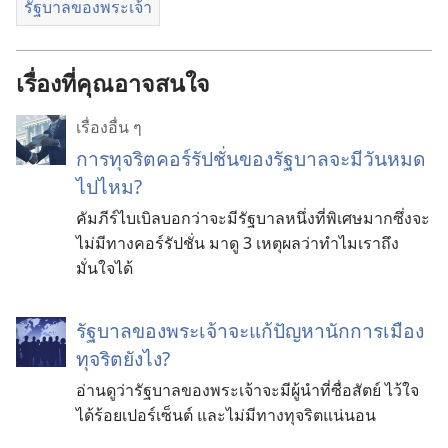
รัฐบาลของพระเจ้า
เรื่องที่คุณอาจสนใจ
เรื่องอื่น ๆ
การทุจริตคอร์รัปชั่นของรัฐบาลจะมีวันหมด
ไปไหม?
คัมภีร์ไบเบิลบอกว่าจะมีรัฐบาลหนึ่งที่พิเศษมากซึ่งจะ
ไม่มีทางคอร์รัปชั่น มาดู 3 เหตุผลว่าทำไมเราถึง
มั่นใจได้
รัฐบาล​ของ​พระเจ้า​จะ​แก้​ปัญหา​นัก​การ​เมือง​
ทุจริต​ยังไง?
อ่าน​ดู​ว่า​รัฐบาล​ของ​พระเจ้า​จะ​มี​ผู้​นำ​ที่​ซื่อสัตย์ ไว้​ใจ​
ได้​ร้อย​เปอร์เซ็นต์ และ​ไม่​มี​ทาง​ทุจริต​แน่นอน