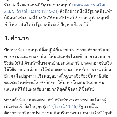
รัฐบาล
นี้
จะ
มา
แทน
ที่
รัฐบาล
ของ
มนุษย์ (
บทเพลง
สรรเสริญ
2:8, 9;
วิวรณ์ 16:14;
19:19-21
) สิ่ง
ดี
อย่าง
หนึ่ง
ที่
รัฐบาล
นี้
จะ
ทำ
ก็
คือ
ขจัด
รัฐบาล
ที่
โกง
กิน
ให้
หมด
ไป ขอ
ให้
เรา
มา
ดู 6 แง่
มุม
ที่
ทำ
ให้
เรา
มั่น
ใจ
ว่า
รัฐบาล
นี้
จะ
แก้
ปัญหา
เพื่อ
เรา
ได้
1. อำนาจ
ปัญหา:
รัฐบาล
มนุษย์
ตั้ง
อยู่
ได้
ก็
เพราะ
ประชาชน
จ่าย
ภาษี
และ
ค่า
ธรรมเนียม
ต่าง ๆ นี่
ทำ
ให้
มี
เงิน
หลั่งไหล
เข้า
มา
จำนวน
มาก
จึง
ล่อ
ใจ
ให้
เจ้าหน้าที่
บาง
คน
ยักยอก
เงิน
ภาษี บาง
คน
อาจ
รับ
เงิน
ใต้
โต๊ะ
จาก
คน
ที่
อยาก
ให้
ช่วย
ลด
หย่อน
ภาษี
หรือ
ค่า
ธรรมเนียม
อื่น ๆ เมื่อ
ปัญหา
วน
เวียน
อยู่
อย่าง
นี้
รัฐบาล
จึง
ต้อง
ขึ้น
ภาษี
เพื่อ
ชดเชย
ส่วน
ที่
ขาด
ไป ซึ่ง
ก็
ยิ่ง
ทำ
ให้
มี
การ
โกง
กิน
กัน
มาก
ขึ้น
และ
คน
ที่
ได้
รับ
ผล
เสียหาย
มาก
ที่
สุด
ก็
คือ
คน
ที่
ซื่อ
สัตย์
ทาง
แก้:
รัฐบาล
ของ
พระเจ้า
ได้
รับ
อำนาจ
จาก
พระ
ยะโฮวา
ผู้
เป็น
พระเจ้า
ยิ่ง
ใหญ่
สูง
สุด
(
วิวรณ์ 11:15
) รัฐบาล
นี้
ไม่
*
ต้องการ
ภาษี
จาก
ประชาชน
เพื่อ
บริหาร
งาน แต่
พระเจ้า
มี “ฤทธิ์