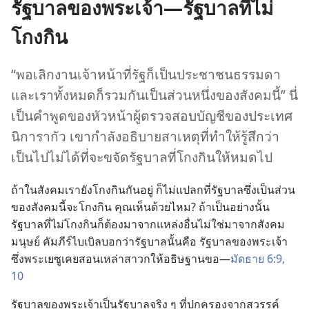
รัฐบาลของ
พระเจ้า—รัฐบาล
ที่
ไม่
โกง
กิน
“พอ
เลิก
งาน
เจ้าหน้าที่
รัฐ
ก็
เป็น
ประชาชน
ธรรมดา
และ
เรา
ทั้ง
หมด
ก็
รวม
กัน
เป็น
ส่วน
หนึ่ง
ของ
สังคม
นี้” นี่
เป็น
คำ
พูด
ของ
หัวหน้า
ผู้
ตรวจ
สอบ
บัญชี
ของ
ประเทศ
นิการากัว เขา
กำลัง
อธิบาย
สาเหตุ
ที่
ทำ
ให้
รู้สึก
ว่า
เป็น
ไป
ไม่
ได้
ที่
จะ
ขจัด
รัฐบาล
ที่
โกง
กิน
ให้
หมด
ไป
ถ้า
ใน
สังคม
เรา
ยัง
โกง
กิน
กัน
อยู่ ก็
ไม่
แปลก
ที่
รัฐบาล
ซึ่ง
เป็น
ส่วน
ของ
สังคม
นี้
จะ
โกง
กิน คุณ
เห็น
ด้วย
ไหม? ถ้า
เป็น
อย่าง
นั้น
รัฐบาล
ที่
ไม่
โกง
กิน
ก็
ต้อง
มา
จาก
แหล่ง
อื่น
ไม่
ใช่
มา
จาก
สังคม
มนุษย์ คัมภีร์
ไบเบิล
บอก
ว่า
รัฐบาล
นั้น
คือ รัฐบาล
ของ
พระเจ้า
ซึ่ง
พระ
เยซู
เคย
สอน
เหล่า
สาวก
ให้
อธิษฐาน
ขอ—
มัดธาย 6:9,
10
รัฐบาล
ของ
พระเจ้า
เป็น
รัฐบาล
จริง ๆ ที่
ปกครอง
จาก
สวรรค์