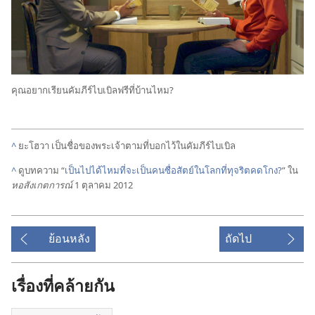
คุณ
อยาก
เรียน
คัมภีร์
ไบเบิล
ฟรี
ที่
บ้าน
ไหม?
^
ยะโฮวา เป็น
ชื่อ
ของ
พระเจ้า
ตาม
ที่
บอก
ไว้
ใน
คัมภีร์
ไบเบิล
^
ดู
บทความ “
เป็น
ไป
ได้
ไหม
ที่
จะ
เป็น
คน
ซื่อ
สัตย์
ใน
โลก
ที่
ทุจริต
คด
โกง?
” ใน
หอสังเกตการณ์
1 ตุลาคม 2012
ย้อนหลัง
ถัดไป
เรื่องที่คล้ายกัน