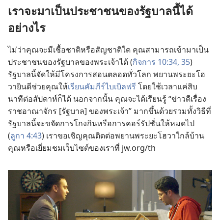
เรา
จะ
มา
เป็น
ประชาชน
ของ
รัฐบาล
นี้
ได้
อย่าง
ไร
ไม่
ว่า
คุณ
จะ
มี
เชื้อชาติ
หรือ
สัญชาติ
ใด คุณ
สามารถ
เข้า
มา
เป็น
ประชาชน
ของ
รัฐบาล
ของ
พระเจ้า
ได้ (
กิจการ 10:34, 35
)
รัฐบาล
นี้
จัด
ให้
มี
โครงการ
สอน
ตลอด
ทั่ว
โลก พยาน
พระ
ยะโฮ
วา
ยินดี
ช่วย
คุณ
ให้
เรียน
คัมภีร์
ไบเบิล
ฟรี
โดย
ใช้
เวลา
แค่
สิบ
นาที
ต่อ
สัปดาห์
ก็
ได้ นอก
จาก
นั้น คุณ
จะ
ได้
เรียน
รู้ “ข่าว
ดี
เรื่อง
ราชอาณาจักร [รัฐบาล] ของ
พระเจ้า” มาก
ขึ้น
ด้วย
รวม
ทั้ง
วิธี
ที่
รัฐบาล
นี้
จะ
ขจัด
การ
โกง
กิน
หรือ
การ
คอร์รัปชั่น
ให้
หมด
ไป
(
ลูกา 4:43
) เรา
ขอ
เชิญ
คุณ
ติด
ต่อ
พยาน
พระ
ยะโฮวา
ใกล้
บ้าน
คุณ
หรือ
เยี่ยม
ชม
เว็บไซต์
ของ
เรา
ที่ jw.org/th