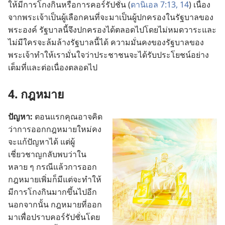
ให้
มี
การ
โกง
กิน
หรือ
การ
คอร์รัปชั่น (
ดานิเอล 7:13, 14
) เนื่อง
จาก
พระเจ้า
เป็น
ผู้
เลือก
คน
ที่
จะ
มา
เป็น
ผู้
ปกครอง
ใน
รัฐบาล
ของ
พระองค์ รัฐบาล
นี้
จึง
ปกครอง
ได้
ตลอด
ไป
โดย
ไม่
หมด
วาระ
และ
ไม่
มี
ใคร
จะ
ล้ม
ล้าง
รัฐบาล
นี้
ได้ ความ
มั่นคง
ของ
รัฐบาล
ของ
พระเจ้า
ทำ
ให้
เรา
มั่น
ใจ
ว่า
ประชาชน
จะ
ได้
รับ
ประโยชน์
อย่าง
เต็ม
ที่
และ
ต่อ
เนื่อง
ตลอด
ไป
4. กฎหมาย
ปัญหา:
ตอน
แรก
คุณ
อาจ
คิด
ว่า
การ
ออก
กฎหมาย
ใหม่
คง
จะ
แก้
ปัญหา
ได้ แต่
ผู้
เชี่ยวชาญ
กลับ
พบ
ว่า
ใน
หลาย ๆ กรณี
แล้ว
การ
ออก
กฎหมาย
เพิ่ม
ก็
มี
แต่
จะ
ทำ
ให้
มี
การ
โกง
กิน
มาก
ขึ้น
ไป
อีก
นอก
จาก
นั้น กฎหมาย
ที่
ออก
มา
เพื่อ
ปราบ
คอร์รัปชั่น
โดย