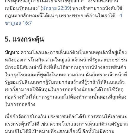
กระตุ้น
ซึ่ง
อยู่
ภาย
ใน
ด้วย พระ
เยซู
บอก
ว่า “จง
รัก
เพื่อน
บ้าน
เหมือน
รัก
ตน
เอง” (
มัดธาย 22:39
) พระเจ้า
สามารถ
บังคับ
ใช้
กฎหมาย
ลักษณะ
นี้
ได้
แน่ ๆ เพราะ
พระองค์
อ่าน
ใจ
เรา
ได้—
1
ซามูเอล 16:7
5. แรง
กระตุ้น
ปัญหา:
ความ
โลภ
และ
การ
เห็น
แก่
ตัว
เป็น
สาเหตุ
หลัก
ที่
อยู่
เบื้อง
หลัง
ของ
การ
โกง
กิน ส่วน
ใหญ่
แล้ว
เจ้าหน้าที่
รัฐ
และ
ประชาชน
มัก
จะ
มี
นิสัย
เหล่า
นี้ ดัง
ที่
เห็น
ได้
จาก
เหตุ
การณ์
ห้าง
สรรพ
สินค้า
ใน
กรุง
โซล
ถล่ม
ที่
พูด
ถึง
ใน
บทความ
ก่อน นั่น
ก็
เพราะ
เจ้าหน้าที่
รัฐ
ยอม
รับ
สินบน
จาก
ผู้
รับ
เหมา
ก่อ
สร้าง
ที่
รู้
ว่า
ถ้า
ให้
สินบน
แล้ว
เขา
ก็
สามารถ
ใช้
ต้น
ทุน
ใน
การ
ก่อ
สร้าง
น้อย
ลง
ได้
โดย
ใช้
วัสดุ
ก่อ
สร้าง
ที่
ไม่
ได้
มาตรฐาน
และ
ไม่
ต้อง
ทำ
ตาม
ขั้น
ตอน
ที่
ถูก
ต้อง
ใน
การ
ก่อ
สร้าง
เพื่อ
กำจัด
การ
โกง
กิน ประชาชน
ต้อง
ได้
รับ
การ
สอน
ให้
เอา
ชนะ
แรง
กระตุ้น
ที่
ไม่
ดี เช่น ความ
โลภ
และ
การ
เห็น
แก่
ตัว แต่
รัฐบาล
มนุษย์
ไม่
ได้
มี
เป้าหมาย
ที่
จะ
สอน
เรื่อง
นี้ อีก
ทั้ง
ไม่
มี
ความ