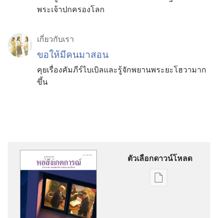
พระเจ้าปกครองโลก
เกี่ยว​กับ​เรา
ขอ​ให้​มี​คน​มา​สอน
คุย​เรื่อง​คัมภีร์​ไบเบิล​และ​รู้จัก​พยาน​พระ​ยะโฮวา​มาก​
ขึ้น
ตัวเลือกดาวน์โหลด
ตัว
เลือก
การ