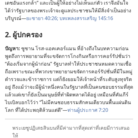
เดช
อัน
แรง
กล้า” และ
เป็น
ผู้
ให้
อย่าง
ไม่
เห็น
แก่
ตัว เรา
จึง
มั่น
ใจ
ได้
ว่า
รัฐบาล
ของ
พระเจ้า
จะ
ดู
แล
ประชาชน
ให้
มี
สิ่ง
จำเป็น
อย่าง
บริบูรณ์—
ยะซายา 40:26;
บทเพลง
สรรเสริญ 145:16
2. ผู้
ปกครอง
ปัญหา:
ซูซาน โรส-แอคเคอร์แมน ที่
อ้าง
ถึง
ใน
บทความ
ก่อน
พูด
ถึง
การ
พยายาม
ที่
จะ
ขจัด
การ
โกง
กิน
หรือ
การ
คอร์รัปชั่น
ว่า
“ต้อง
เริ่ม
จาก
ผู้
นำ
ก่อน” รัฐบาล
ทำ
ให้
ประชาชน
หมด
ความ
เชื่อ
ถือ
เพราะ
ขณะ
ที่
พวก
เขา
พยายาม
ขจัด
การ
คอร์รัปชั่น
ที่
มี
ใน
หมู่
ตำรวจ
และ
ข้าราชการ แต่
ก็
ยัง
ยอม
ให้
เจ้าหน้าที่
ระดับ
สูง
ทุจริต
อยู่ ถึง
แม้
ว่า
จะ
มี
ผู้
นำ
หนึ่ง
คน
ใน
รัฐบาล
ที่
เป็น
คน
ชอบธรรม
ที่
สุด
แล้ว
แต่
เขา
ก็
ยัง
เป็น
มนุษย์
ที่
ทำ
ผิด
พลาด
ได้
อยู่ เหมือน
ที่
คัมภีร์
ไบเบิล
บอก
ไว้
ว่า “ไม่
มี
คน
ชอบธรรม
สัก
คน
เดียว
บน
พื้น
แผ่นดิน
โลก ที่
ได้
ประพฤติ
ล้วน
แต่
ดี”—
ท่าน
ผู้
ประกาศ 7:20
พระ
เยซู
ปฏิเสธ
สินบน
ที่
มี
ค่า
มาก
ที่
สุด
เท่า
ที่
เคย
มี
การ
เสนอ
ให้