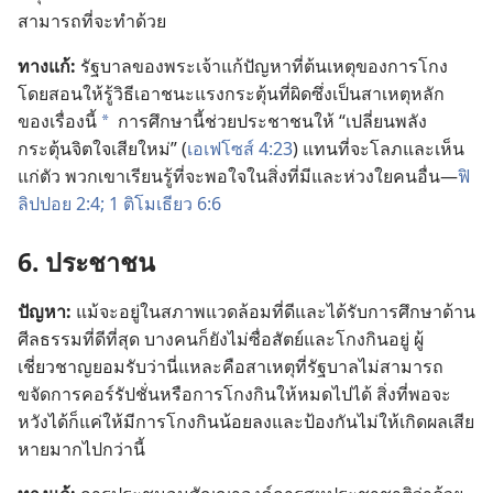
สามารถ
ที่
จะ
ทำ
ด้วย
ทาง
แก้:
รัฐบาล
ของ
พระเจ้า
แก้
ปัญหา
ที่
ต้น
เหตุ
ของ
การ
โกง
โดย
สอน
ให้
รู้
วิธี
เอา
ชนะ
แรง
กระตุ้น
ที่
ผิด
ซึ่ง
เป็น
สาเหตุ
หลัก
ของ
เรื่อง
นี้
การ
ศึกษา
นี้
ช่วย
ประชาชน
ให้ “เปลี่ยน
พลัง
*
กระตุ้น
จิตใจ
เสีย
ใหม่” (
เอเฟโซส์ 4:23
) แทน
ที่
จะ
โลภ
และ
เห็น
แก่
ตัว พวก
เขา
เรียน
รู้
ที่
จะ
พอ
ใจ
ใน
สิ่ง
ที่
มี
และ
ห่วงใย
คน
อื่น—
ฟิ
ลิปปอย 2:4;
1 ติโมเธียว 6:6
6. ประชาชน
ปัญหา:
แม้
จะ
อยู่
ใน
สภาพ
แวด
ล้อม
ที่
ดี
และ
ได้
รับ
การ
ศึกษา
ด้าน
ศีลธรรม
ที่
ดี
ที่
สุด บาง
คน
ก็
ยัง
ไม่
ซื่อ
สัตย์
และ
โกง
กิน
อยู่ ผู้
เชี่ยวชาญ
ยอม
รับ
ว่า
นี่
แหละ
คือ
สาเหตุ
ที่
รัฐบาล
ไม่
สามารถ
ขจัด
การ
คอร์รัปชั่น
หรือ
การ
โกง
กิน
ให้
หมด
ไป
ได้ สิ่ง
ที่
พอ
จะ
หวัง
ได้
ก็
แค่
ให้
มี
การ
โกง
กิน
น้อย
ลง
และ
ป้องกัน
ไม่
ให้
เกิด
ผล
เสีย
หาย
มาก
ไป
กว่า
นี้