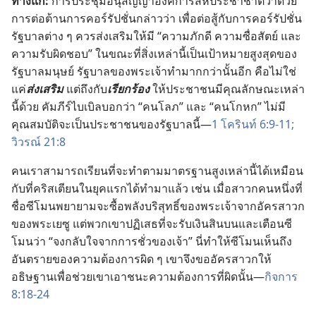
ทาง
แก้:
การ
ประชุม
อนุ
สัญญา
องค์การ
สหประชาชาติ
ว่า
ด้วย
การ
ต่อ
ต้าน
การ
คอร์รัปชั่น
กล่าว
ว่า เพื่อ
ต่อ
สู้
กับ
การ
คอร์รัปชั่น
รัฐบาล
ต่าง ๆ ควร
ส่ง
เสริม
ให้
มี “ความ
ภักดี ความ
ซื่อ
สัตย์ และ
ความ
รับผิดชอบ” ใน
ขณะ
ที่
สิ่ง
เหล่า
นี้
เป็น
เป้าหมาย
สูง
สุด
ของ
รัฐบาล
มนุษย์ รัฐบาล
ของ
พระเจ้า
ทำ
มาก
กว่า
นั้น
อีก คือ
ไม่
ใช่
แค่
ส่ง
เสริม
แต่
ถึง
กับ
เรียก
ร้อง
ให้
ประชาชน
มี
คุณลักษณะ
เหล่า
นี้
ด้วย คัมภีร์
ไบเบิล
บอก
ว่า “คน
โลภ” และ “คน
โกหก” ไม่
มี
คุณสมบัติ
จะ
เป็น
ประชาชน
ของ
รัฐบาล
นี้—
1 โครินท์ 6:9-11;
วิวรณ์ 21:8
คน
เรา
สามารถ
เรียน
ที่
จะ
ทำ
ตาม
มาตรฐาน
สูง
เหล่า
นี้
ได้
เหมือน
กับ
ที่
คริสเตียน
ใน
ยุค
แรก
ได้
ทำ
มา
แล้ว เช่น เมื่อ
สาวก
คน
หนึ่ง
ที่
ชื่อ
ซีโมน
พยายาม
จะ
ซื้อ
พลัง
บริสุทธิ์
ของ
พระเจ้า
จาก
อัครสาวก
ของ
พระ
เยซู แต่
พวก
เขา
ปฏิเสธ
ที่
จะ
รับ
เงิน
สินบน
และ
เตือน
ซี
โมน
ว่า “จง
กลับ
ใจ
จาก
การ
ชั่ว
ของ
เจ้า” นี่
ทำ
ให้
ซีโมน
เห็น
ถึง
อันตราย
ของ
ความ
ต้องการ
ผิด ๆ เขา
จึง
ขอ
อัครสาวก
ให้
อธิษฐาน
เพื่อ
ช่วย
เขา
เอา
ชนะ
ความ
ต้องการ
ที่
ผิด
นั้น—
กิจการ
8:18-24