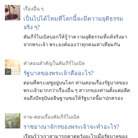
เรื่องอื่น ๆ
เป็นไปได้ไหมที่โลกนี้จะมีความยุติธรรม
จริง ๆ?
คัมภีร์ไบเบิลบอกให้รู้ว่าความยุติธรรมที่แท้จริงมา
จากพระเจ้า พระองค์มองว่าทุกคนเท่าเทียมกัน
คำสอนสำคัญในคัมภีร์ไบเบิล
รัฐบาล​ของ​พระเจ้า​คือ​อะไร?
ตอน​ที่​พระ​เยซู​อยู่​บน​โลก ท่าน​สอน​เรื่อง​รัฐบาล​ของ​
พระเจ้า​มาก​กว่า​เรื่อง​อื่น ๆ สาวก​ของ​ท่าน​ตั้ง​แต่​อดีต​
จน​ถึง​ปัจจุบัน​อธิษฐาน​ขอ​ให้​รัฐบาล​นี้​มา​ปกครอง
ถาม-ตอบเรื่องคัมภีร์ไบเบิล
ราชอาณาจักรของพระเจ้าจะทำอะไร?
เรียนรู้ว่าเราสามารถคาดหวังอะไรเมื่อรัฐบาลของ