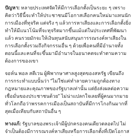
ปัญหา:
หลาย
ประเทศ
จัด
ให้
มี
การ
เลือก
ตั้ง
เป็น
ระยะ ๆ เพราะ
คิด
ว่า
วิธี
นี้
จะ
ทำ
ให้
ประชาชน
มี
โอกาส
เลือก
คน
ใหม่
มา
แทน
นัก
การ
เมือง
ที่
ทุจริต แต่
จริง ๆ แล้ว
การ
หา
เสียง
และ
การ
เลือก
ตั้ง
ยิ่ง
ทำ
ให้
มี
แนว
โน้ม
ที่
จะ
ทุจริต
มาก
ขึ้น
แม้
แต่
ใน
ประเทศ
ที่
พัฒนา
แล้ว คน
รวย
มัก
จะ
ให้
เงิน
ทุน
สนับสนุน
การ
รณรงค์
หา
เสียง
ใน
การ
เลือก
ตั้ง
รวม
ถึง
กิจกรรม
อื่น ๆ ด้วย
เพื่อ
คน
ที่
มี
อำนาจ
ทั้ง
ตอน
นี้
และ
คน
ที่
จะ
ขึ้น
มา
มี
อำนาจ
ใน
อนาคต
จะ
ทำ
ตาม
ความ
ต้องการ
ของ
เขา
จอห์น พอล สตีเวน ผู้
พิพากษา
ศาล
สูง
สุด
ของ
สหรัฐ เขียน
ถึง
การ
กระทำ
แบบ
นั้น
ว่า “ไม่
ใช่
แค่
ทำลาย
ความ
ถูก
ต้อง
ทาง
กฎหมาย
และ
คุณภาพ
ของ
รัฐบาล
เท่า
นั้น แต่
ยัง
ส่ง
ผล
ต่อ
ความ
เชื่อ
มั่น
ของ
ประชาชน
ด้วย” ไม่
น่า
แปลก
ใจ
เลย
ที่
ผู้
คน
มาก
มาย
ทั่ว
โลก
ถือ
ว่า
พรรค
การ
เมือง
เป็น
สถาบัน
ที่
มี
การ
โกง
กิน
มาก
ที่
สุด
เมื่อ
เทียบ
กับ
สถาบัน
อื่น ๆ
ทาง
แก้:
รัฐบาล
ของ
พระเจ้า
มี
ผู้
ปกครอง
คน
เดียว
ตลอด
ไป ไม่
จำเป็น
ต้อง
มี
การ
รณรงค์
หา
เสียง
หรือ
การ
เลือก
ตั้ง
ที่
เปิด
โอกาส