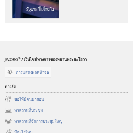
ดาวน์โหลด
สิ่ง
พิมพ์
หอ
สังเกตการณ์
รัฐบาล
ที่
ไม่
®
JW.ORG
/ เว็บไซต์ทางการของพยานพระยะโฮวา
โกงกิน
การแสดงผลหน้าจอ
ทางลัด
ขอ​ให้​มี​คน​มา​สอน
หาสถานที่ประชุม
(เปิด
หน้าต่าง
หาสถานที่จัดการประชุมใหญ่
(เปิด
ใหม่)
หน้าต่าง
มีอะไรใหม่