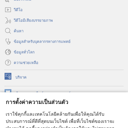
ใหม่)
วีดีโอ
วีดีโอมีเสียงบรรยายภาพ
ค้นหา
ข้อมูล​สำหรับ​บุคลากร​ทาง​การ​แพทย์
ข้อมูล​ทั่ว​โลก
ความช่วยเหลือ
บริจาค
(เปิด
หน้าต่าง
ใหม่)
ห้องสมุด
ออนไลน์
ของ
วอชเทาเวอร์
(เปิด
การตั้งค่าความเป็นส่วนตัว
หน้าต่าง
®
JW Hub
ใหม่)
(เปิด
เราใช้คุกกี้และเทคโนโลยีคล้ายกันเพื่อให้คุณได้รับ
หน้าต่าง
JW Library®
ประสบการณ์ที่ดีที่สุดบนเว็บไซต์ เพื่อที่เว็บไซต์ของเราจะ
ใหม่)