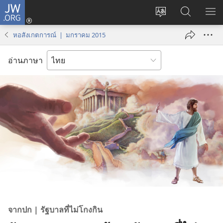
JW.ORG
เข้า
เปลี่ยน
ค้นหา
แส
สู่
ภาษา
ใน
เมน
ระบบ
หอสังเกตการณ์ | มกราคม 2015
JW.ORG
(เปิด
หน้าต่าง
อ่านภาษา
ใหม่)
จาก
ปก | รัฐบาล
ที่
ไม่
โกง
กิน