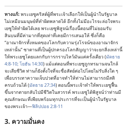
ทาง
แก้:
พระ
เยซู
คริสต์
ผู้
ที่
พระเจ้า
เลือก
ให้
เป็น
ผู้
นำ
ใน
รัฐบาล
ไม่
เหมือน
มนุษย์
ที่
ทำ
ผิด
พลาด
ได้ อีก
ทั้ง
ไม่
มี
อะไร
จะ
ล่อ
ใจ
พระ
เยซู
ให้
ทำ
ผิด
ได้
เลย พระ
เยซู
พิสูจน์
เรื่อง
นี้
ตอน
ที่
ไม่
ยอม
รับ
สินบน
ที่
มี
ค่า
มาก
ที่
สุด
เท่า
ที่
เคย
มี
การ
เสนอ
ให้ ซึ่ง
ก็
คือ
“อาณาจักร
ทั้ง
หมด
ของ
โลก
กับ
ความ
รุ่ง
โรจน์
ของ
อาณาจักร
เหล่า
นั้น” ซาตาน
ที่
เป็น
ผู้
ปกครอง
โลก
สัญญา
ว่า
จะ
ยก
สิ่ง
เหล่า
นี้
ให้
พระ
เยซู
โดย
แลก
กับ
การ
กราบ
ไหว้
มัน
แค่
ครั้ง
เดียว (
มัดธาย
4:8-10;
โยฮัน 14:30
) แม้
แต่
ตอน
ที่
พระ
เยซู
ถูก
ทรมาน
จน
ใกล้
จะ
เสีย
ชีวิต ท่าน
ก็
ยัง
ตั้งใจ
ที่
จะ
ซื่อ
สัตย์
ต่อ
ไป
โดย
ไม่
รับ
สิ่ง
ใด ๆ
เพื่อ
บรรเทา
ความ
เจ็บ
ปวด
ที่
อาจ
ทำ
ให้
ท่าน
ไม่
สามารถ
มี
สติ
ครบ
ถ้วน
ได้ (
มัดธาย 27:34
) ตอน
นี้
พระเจ้า
ทำ
ให้
พระ
เยซู
ฟื้น
ขึ้น
จาก
ตาย
กลับ
ไป
มี
ชีวิต
ใน
สวรรค์ พระ
เยซู
ได้
พิสูจน์
ว่า
ท่าน
มี
คุณลักษณะ
ที่
เพียบ
พร้อม
ทุก
ประการ
ที่
จะ
เป็น
ผู้
นำ
ใน
รัฐบาล
ของ
พระเจ้า—
ฟิลิปปอย 2:8-11
3. ความ
มั่นคง