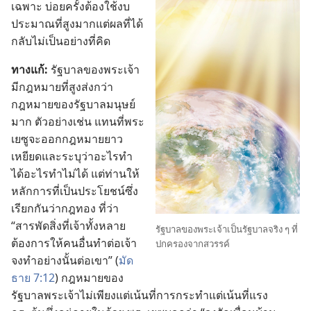
เฉพาะ บ่อย
ครั้ง
ต้อง
ใช้
งบ
ประมาณ
ที่
สูง
มาก
แต่
ผล
ที่
ได้
กลับ
ไม่
เป็น
อย่าง
ที่
คิด
ทาง
แก้:
รัฐบาล
ของ
พระเจ้า
มี
กฎหมาย
ที่
สูง
ส่ง
กว่า
กฎหมาย
ของ
รัฐบาล
มนุษย์
มาก ตัว
อย่าง
เช่น แทน
ที่
พระ
เยซู
จะ
ออก
กฎหมาย
ยาว
เหยียด
และ
ระบุ
ว่า
อะไร
ทำ
ได้
อะไร
ทำ
ไม่
ได้ แต่
ท่าน
ให้
หลักการ
ที่
เป็น
ประโยชน์
ซึ่ง
เรียก
กัน
ว่า
กฎ
ทอง ที่
ว่า
“สารพัด
สิ่ง
ที่
เจ้า
ทั้ง
หลาย
รัฐบาล
ของ
พระเจ้า
เป็น
รัฐบาล
จริง ๆ ที่
ต้องการ
ให้
คน
อื่น
ทำ
ต่อ
เจ้า
ปกครอง
จาก
สวรรค์
จง
ทำ
อย่าง
นั้น
ต่อ
เขา” (
มัด
ธาย 7:12
) กฎหมาย
ของ
รัฐบาล
พระเจ้า
ไม่
เพียง
แต่
เน้น
ที่
การ
กระทำ
แต่
เน้น
ที่
แรง