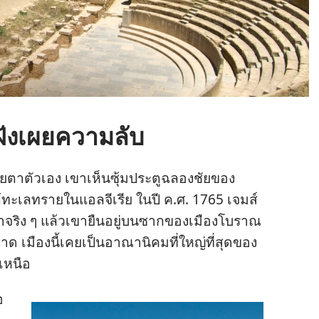
ฝัง
เผย
ความ
ลับ
ยตา
ตัว
เอง เขา
เห็น
ซุ้ม
ประตู
ฉลอง
ชัย
ของ
้
ทะเล
ทราย
ใน
แอลจีเรีย ใน
ปี ค.ศ. 1765 เจมส์
า
จริง ๆ แล้ว
เขา
ยืน
อยู่
บน
ซาก
ของ
เมือง
โบราณ
กาด เมือง
นี้
เคย
เป็น
อาณานิคม
ที่
ใหญ่
ที่
สุด
ของ
เหนือ
อ