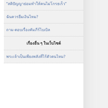
“สติ​ปัญญา​ย่อม​ทำ​ให้​คน​ไม่​โกรธ​เร็ว”
ฉัน​ควร​ยืม​เงิน​ไหม?
ถาม-ตอบ​เรื่อง​คัมภีร์​ไบเบิล
เรื่องอื่น ๆ ในเว็บไซต์
พระเจ้าเป็นเพียงพลังที่ไร้ตัวตนไหม?