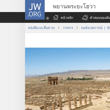
JW.ORG
พยานพระยะโฮวา
หน้าหลัก
คำสอนของคัมภ
หนังสือและสื่อต่างๆ
วารสาร
หอสังเกตการณ์ | ธ