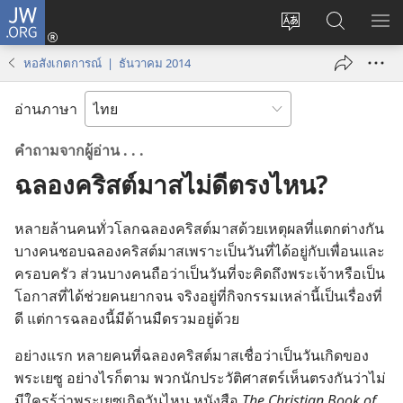
JW.ORG
เข้า
เปลี่ยน
ค้นหา
แส
สู่
ภาษา
ใน
เมน
ระบบ
หอสังเกตการณ์ | ธันวาคม 2014
JW.ORG
(เปิด
หน้าต่าง
อ่านภาษา
ใหม่)
คำ
ถาม
จาก
ผู้
อ่าน . . .
ฉลอง
คริสต์มาส
ไม่
ดี
ตรง
ไหน?
หลาย
ล้าน
คน
ทั่ว
โลก
ฉลอง
คริสต์มาส
ด้วย
เหตุ
ผล
ที่
แตกต่าง
กัน
บาง
คน
ชอบ
ฉลอง
คริสต์มาส
เพราะ
เป็น
วัน
ที่
ได้
อยู่
กับ
เพื่อน
และ
ครอบครัว ส่วน
บาง
คน
ถือ
ว่า
เป็น
วัน
ที่
จะ
คิด
ถึง
พระเจ้า
หรือ
เป็น
โอกาส
ที่
ได้
ช่วย
คน
ยาก
จน จริง
อยู่
ที่
กิจกรรม
เหล่า
นี้
เป็น
เรื่อง
ที่
ดี แต่
การ
ฉลอง
นี้
มี
ด้าน
มืด
รวม
อยู่
ด้วย
อย่าง
แรก หลาย
คน
ที่
ฉลอง
คริสต์มาส
เชื่อ
ว่า
เป็น
วัน
เกิด
ของ
พระ
เยซู อย่าง
ไร
ก็
ตาม พวก
นัก
ประวัติศาสตร์
เห็น
ตรง
กัน
ว่า
ไม่
มี
ใคร
รู้
ว่า
พระ
เยซู
เกิด
วัน
ไหน หนังสือ
The Christian Book of