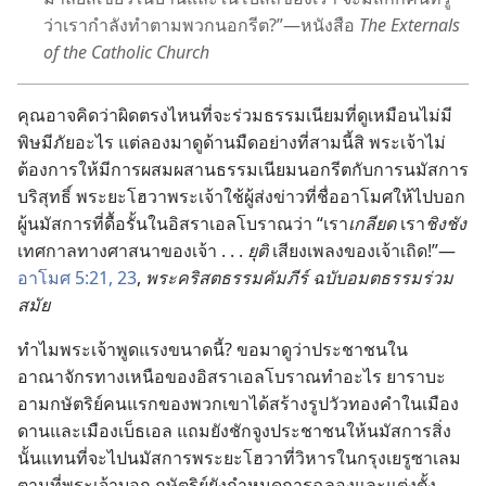
ว่า
เรา
กำลัง
ทำ
ตาม
พวก
นอก
รีต?”—หนังสือ
The Externals
of the Catholic Church
คุณ
อาจ
คิด
ว่า
ผิด
ตรง
ไหน
ที่
จะ
ร่วม
ธรรมเนียม
ที่
ดู
เหมือน
ไม่
มี
พิษ
มี
ภัย
อะไร แต่
ลอง
มา
ดู
ด้าน
มืด
อย่าง
ที่
สาม
นี้
สิ พระเจ้า
ไม่
ต้องการ
ให้
มี
การ
ผสมผสาน
ธรรมเนียม
นอก
รีต
กับ
การ
นมัสการ
บริสุทธิ์ พระ
ยะโฮวา
พระเจ้า
ใช้
ผู้
ส่ง
ข่าว
ที่
ชื่อ
อาโมศ
ให้
ไป
บอก
ผู้
นมัสการ
ที่
ดื้อ
รั้น
ใน
อิสราเอล
โบราณ
ว่า “เรา
เกลียด
เรา
ชิง
ชัง
เทศกาล
ทาง
ศาสนา
ของ
เจ้า . . .
ยุติ
เสียง
เพลง
ของ
เจ้า
เถิด!”—
อาโมศ 5:21,
23
,
พระ
คริสตธรรม
คัมภีร์ ฉบับ
อมตธรรม
ร่วม
สมัย
ทำไม
พระเจ้า
พูด
แรง
ขนาด
นี้? ขอ
มา
ดู
ว่า
ประชาชน
ใน
อาณาจักร
ทาง
เหนือ
ของ
อิสราเอล
โบราณ
ทำ
อะไร ยาราบะ
อาม
กษัตริย์
คน
แรก
ของ
พวก
เขา
ได้
สร้าง
รูป
วัว
ทองคำ
ใน
เมือง
ดาน
และ
เมือง
เบ็ธเอล แถม
ยัง
ชักจูง
ประชาชน
ให้
นมัสการ
สิ่ง
นั้น
แทน
ที่
จะ
ไป
นมัสการ
พระ
ยะโฮวา
ที่
วิหาร
ใน
กรุง
เยรูซาเลม
ตาม
ที่
พระเจ้า
บอก กษัตริย์
ยัง
กำหนดการ
ฉลอง
และ
แต่ง
ตั้ง