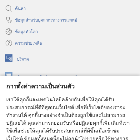
ค้นหา
ข้อมูล​สำหรับ​บุคลากร​ทาง​การ​แพทย์
ข้อมูล​ทั่ว​โลก
ความช่วยเหลือ
บริจาค
(เปิด
หน้าต่าง
ใหม่)
ห้องสมุด
ออนไลน์
ของ
วอชเทาเวอร์
(เปิด
การตั้งค่าความเป็นส่วนตัว
หน้าต่าง
®
JW Hub
ใหม่)
(เปิด
เราใช้คุกกี้และเทคโนโลยีคล้ายกันเพื่อให้คุณได้รับ
หน้าต่าง
JW Library®
ประสบการณ์ที่ดีที่สุดบนเว็บไซต์ เพื่อที่เว็บไซต์ของเราจะ
ใหม่)
ทำงานได้ คุกกี้บางอย่างจำเป็นต้องถูกใช้และไม่สามารถ
®
ห้องสมุดว็อชเทาเวอร์
ปฏิเสธได้ คุณสามารถยอมรับหรือปฏิเสธคุกกี้เพิ่มเติมที่เรา
ใช้เพื่อช่วยให้คุณได้รับประสบการณ์ที่ดีขึ้นเมื่อเข้าชม
เว็บไซต์ ข้อมูลทั้งหมดนี้จะไม่ถูกนำไปขายหรือใช้ทางการ