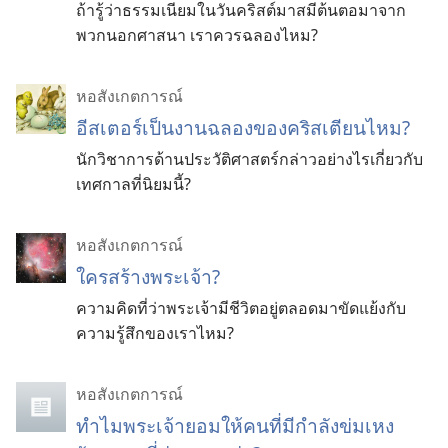
ถ้า
รู้
ว่า
ธรรมเนียม
ใน
วัน
คริสต์มาส
มี
ต้นตอ
มา
จาก
พวก
นอก
ศาสนา เรา
ควร
ฉลอง
ไหม?
หอสังเกตการณ์
อีสเตอร์
เป็น
งาน
ฉลอง
ของ
คริสเตียน
ไหม?
นัก
วิชาการ
ด้าน
ประวัติศาสตร์
กล่าว
อย่าง
ไร
เกี่ยว
กับ
เทศกาล
ที่
นิยม
นี้?
หอสังเกตการณ์
ใครสร้างพระเจ้า?
ความคิดที่ว่าพระเจ้ามีชีวิตอยู่ตลอดมาขัดแย้งกับ
ความรู้สึกของเราไหม?
หอสังเกตการณ์
ทำไมพระเจ้ายอมให้คนที่มีกำลังข่มเหง