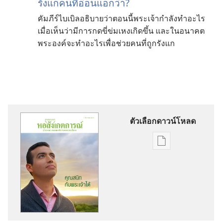
รังแกคนที่อ่อนแอกว่า?
คัมภีร์ไบเบิลอธิบายว่าตอนนี้พระเจ้ากำลังทำอะไร
เมื่อเห็นว่ามีการกดขี่ข่มเหงเกิดขึ้น และในอนาคต
พระองค์จะทำอะไรเพื่อช่วยคนที่ถูกรังแก
ตัวเลือกดาวน์โหลด
ตัว
เลือก
การ
ดาวน์โหลด
สิ่ง
พิมพ์
หอ