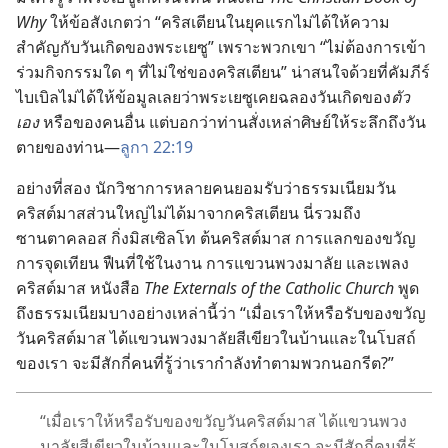
Why
ให้
ข้อ
สังเกต
ว่า “คริสเตียน
ใน
ยุค
แรก
ไม่
ได้
ให้
ความ
สำคัญ
กับ
วัน
เกิด
ของ
พระ
เยซู” เพราะ
พวก
เขา “ไม่
ต้องการ
เข้า
ร่วม
กิจกรรม
ใด ๆ ที่
ไม่
ใช่
ของ
คริสเตียน” น่า
สนใจ
ด้วย
ที่
คัมภีร์
ไบเบิล
ไม่
ได้
ให้
ข้อมูล
เลย
ว่า
พระ
เยซู
เคย
ฉลอง
วัน
เกิด
ของ
ตัว
เอง
หรือ
ของ
คน
อื่น แต่
บอก
ว่า
ท่าน
สั่ง
เหล่า
ศิษย์
ให้
ระลึก
ถึง
วัน
ตาย
ของ
ท่าน—
ลูกา 22:19
อย่าง
ที่
สอง นัก
วิชาการ
หลาย
คน
ยอม
รับ
ว่า
ธรรมเนียม
วัน
คริสต์มาส
ส่วน
ใหญ่
ไม่
ได้
มา
จาก
คริสเตียน นี่
รวม
ถึง
ซานตาคลอส กิ่ง
มิสเซิลโท ต้น
คริสต์มาส การ
แลก
ของ
ขวัญ
การ
จุด
เทียน ฟืน
ที่
ใช้
ใน
งาน การ
แขวน
พวงมาลัย และ
เพลง
คริสต์มาส หนังสือ
The Externals of the Catholic Church
พูด
ถึง
ธรรมเนียม
บาง
อย่าง
เหล่า
นี้
ว่า “เมื่อ
เรา
ให้
หรือ
รับ
ของ
ขวัญ
วัน
คริสต์มาส ได้
แขวน
พวงมาลัย
สี
เขียว
ใน
บ้าน
และ
ใน
โบสถ์
ของ
เรา จะ
มี
สัก
กี่
คน
ที่
รู้
ว่า
เรา
กำลัง
ทำ
ตาม
พวก
นอก
รีต?”
“เมื่อ
เรา
ให้
หรือ
รับ
ของ
ขวัญ
วัน
คริสต์มาส ได้
แขวน
พวง
มาลัย
สี
เขียว
ใน
บ้าน
และ
ใน
โบสถ์
ของ
เรา จะ
มี
สัก
กี่
คน
ที่
รู้