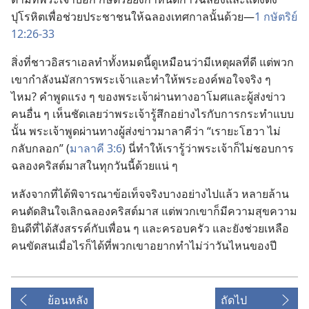
ปุโรหิต
เพื่อ
ช่วย
ประชาชน
ให้
ฉลอง
เทศกาล
นั้น
ด้วย—
1 กษัตริย์
12:26-33
สิ่ง
ที่
ชาว
อิสราเอล
ทำ
ทั้ง
หมด
นี้
ดู
เหมือน
ว่า
มี
เหตุ
ผล
ที่
ดี แต่
พวก
เขา
กำลัง
นมัสการ
พระเจ้า
และ
ทำ
ให้
พระองค์
พอ
ใจ
จริง ๆ
ไหม? คำ
พูด
แรง ๆ ของ
พระเจ้า
ผ่าน
ทาง
อาโมศ
และ
ผู้
ส่ง
ข่าว
คน
อื่น ๆ เห็น
ชัด
เลย
ว่า
พระเจ้า
รู้สึก
อย่าง
ไร
กับ
การ
กระทำ
แบบ
นั้น พระเจ้า
พูด
ผ่าน
ทาง
ผู้
ส่ง
ข่าว
มาลาคี
ว่า “เรา
ยะโฮวา ไม่
กลับกลอก” (
มาลาคี 3:6
) นี่
ทำ
ให้
เรา
รู้
ว่า
พระเจ้า
ก็
ไม่
ชอบ
การ
ฉลอง
คริสต์มาส
ใน
ทุก
วัน
นี้
ด้วย
แน่ ๆ
หลัง
จาก
ที่
ได้
พิจารณา
ข้อ
เท็จ
จริง
บาง
อย่าง
ไป
แล้ว หลาย
ล้าน
คน
ตัดสิน
ใจ
เลิก
ฉลอง
คริสต์มาส แต่
พวก
เขา
ก็
มี
ความ
สุข
ความ
ยินดี
ที่
ได้
สังสรรค์
กับ
เพื่อน ๆ และ
ครอบครัว และ
ยัง
ช่วยเหลือ
คน
ขัดสน
เมื่อ
ไร
ก็
ได้
ที่
พวก
เขา
อยาก
ทำ
ไม่
ว่า
วัน
ไหน
ของ
ปี
ย้อนหลัง
ถัดไป