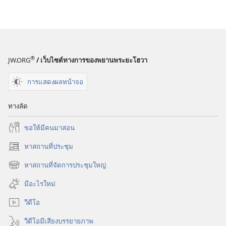
สังเกตการณ์
คุณ
สนิท
กับ
®
JW.ORG
/ เว็บไซต์ทางการของพยานพระยะโฮวา
พระเจ้า
ได้
การแสดงผลหน้าจอ
ทางลัด
ขอ​ให้​มี​คน​มา​สอน
หาสถานที่ประชุม
(เปิด
หน้าต่าง
หาสถานที่จัดการประชุมใหญ่
(เปิด
ใหม่)
หน้าต่าง
มีอะไรใหม่
ใหม่)
วีดีโอ
วีดีโอมีเสียงบรรยายภาพ