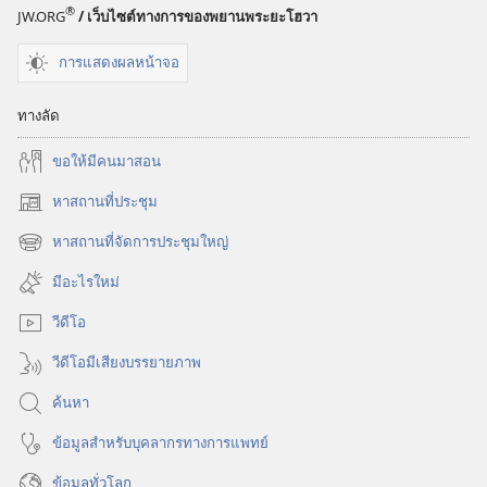
®
JW.ORG
/ เว็บไซต์ทางการของพยานพระยะโฮวา
ทำให้
มนุษย์
การแสดงผลหน้าจอ
ไม่
อาจ
ทางลัด
รัก
พระเจ้า
ขอ​ให้​มี​คน​มา​สอน
หาสถานที่ประชุม
(เปิด
หน้าต่าง
หาสถานที่จัดการประชุมใหญ่
(เปิด
ใหม่)
หน้าต่าง
มีอะไรใหม่
ใหม่)
วีดีโอ
วีดีโอมีเสียงบรรยายภาพ
ค้นหา
ข้อมูล​สำหรับ​บุคลากร​ทาง​การ​แพทย์
ข้อมูล​ทั่ว​โลก