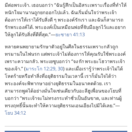
มี​ต่อ​พระเจ้า. เธอ​บอก​ว่า “ฉัน​รู้สึก​เป็น​อิสระ​เพราะ​เรื่อง​ที่​ทำ​ให้​
หนัก​ใจ​มา​นาน​ถูก​ยก​ออก​ไป​แล้ว. ฉัน​เริ่ม​มั่น​ใจ​ว่า​พระเจ้า​
ต้องการ​ให้​เรา​ได้​รับ​สิ่ง​ดี ๆ พระองค์​รัก​เรา และ​ฉัน​ก็​สามารถ​
รัก​พระองค์​ได้. พระองค์​เป็น​เหมือน​พ่อ​ที่​จับ​มือ​ลูก​ไว้​และ​อยาก​
ให้​ลูก​ได้​รับ​สิ่ง​ที่​ดี​ที่​สุด.”—
ยะซายา 41:13
หลาย​คน​พยายาม​รักษา​ตัว​อยู่​ใน​ศีล​ใน​ธรรม​เพราะ​กลัว​ถูก​
ทรมาน​ใน​ไฟ​นรก แต่​พระเจ้า​ไม่​ต้องการ​ให้​คุณ​รับใช้​พระองค์​
เพราะ​ความ​กลัว. พระ​เยซู​บอก​ว่า “จง​
รัก
พระ​ยะโฮวา​พระเจ้า​
ของ​เจ้า.” (
มาระโก 12:29, 30
) และ​เมื่อ​เรา​รู้​ว่า​พระเจ้า​ไม่​ได้​
โหด​ร้าย​หรือ​ทำ​สิ่ง​ที่​อยุติธรรม​ใน​เวลา​นี้ เรา​ก็​มั่น​ใจ​ได้​ว่า​
พระองค์​จะ​พิพากษา​อย่าง​ยุติธรรม​ใน​อนาคต​ด้วย. เรา​
สามารถ​พูด​ได้​อย่าง​มั่น​ใจ​เช่น​เดียว​กับ​อะลีฮู​เพื่อน​ของ​โยบ​ที่​
บอก​ว่า “พระเจ้า​จะ​ไม่​ทรง​กระทำ​ชั่ว​เป็น​อัน​ขาด, และ​ท่าน​ผู้​
ทรง​ฤทธิ์​นั้น​จะ​ทำ​ให้​ความ​ยุติธรรม​เอนเอียง​ไป​มิ​ได้​เลย.”—
โยบ 34:12