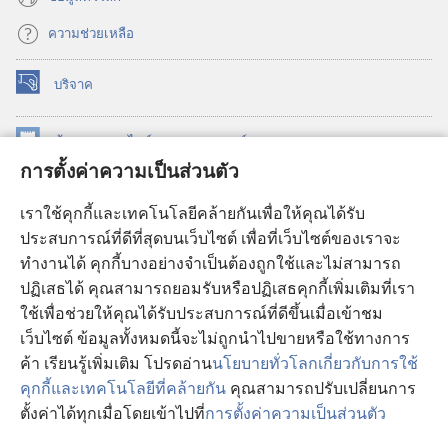
ความช่วยเหลือ
บริจาค
(เปิด
หน้าต่าง
ใหม่)
ห้องสมุด
ออนไลน์
ของ
วอชเทาเวอร์
(เปิด
การตั้งค่าความเป็นส่วนตัว
หน้าต่าง
®
JW Hub
ใหม่)
(เปิด
เราใช้คุกกี้และเทคโนโลยีคล้ายกันเพื่อให้คุณได้รับ
หน้าต่าง
JW Library®
ประสบการณ์ที่ดีที่สุดบนเว็บไซต์ เพื่อที่เว็บไซต์ของเราจะ
ใหม่)
ทำงานได้ คุกกี้บางอย่างจำเป็นต้องถูกใช้และไม่สามารถ
®
ห้องสมุดว็อชเทาเวอร์
ปฏิเสธได้ คุณสามารถยอมรับหรือปฏิเสธคุกกี้เพิ่มเติมที่เรา
ใช้เพื่อช่วยให้คุณได้รับประสบการณ์ที่ดีขึ้นเมื่อเข้าชม
เว็บไซต์ ข้อมูลทั้งหมดนี้จะไม่ถูกนำไปขายหรือใช้ทางการ
ค้า เรียนรู้เพิ่มเติม โปรดอ่าน
นโยบายทั่วโลกเกี่ยวกับการใช้
Copyright
© 2026 Watch Tower Bible and Tract Society of Pennsylvania.
คุกกี้และเทคโนโลยีที่คล้ายกัน
คุณสามารถปรับเปลี่ยนการ
เงื่อนไขการใช้งาน
|
นโยบายการคุ้มครองข้อมูลส่วนบุคคล
|
การตั้งค่า
ตั้งค่าได้ทุกเมื่อโดยเข้าไปที่
การตั้งค่าความเป็นส่วนตัว
แ
ความเป็นส่วนตัว