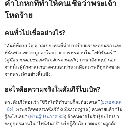
คำโกหกที่ทำให้คนเชื่อว่าพระเจ้า
โหดร้าย
คน​ทั่ว​ไป​เชื่อ​อย่าง​ไร?
“ทันที​ที่​ตาย วิญญาณ​ของ​คน​ที่​ทำ​บาป​ร้ายแรง​จะ​ตก​นรก และ​
ที่​นั่น​พวก​เขา​จะ​ถูก​ลง​โทษ​ด้วย​การ​ทรมาน​ใน ‘ไฟ​นิรันดร์.’”
(
คู่มือ​ถาม​ตอบ​ของ​คริสตจักร​คาทอลิก,
ภาษา​อังกฤษ) นอก​
จาก​นั้น ผู้​นำ​ศาสนา​บาง​คน​สอน​ว่า​นรก​คือ​สภาพ​ที่​ถูก​ตัด​ขาด​
จาก​พระเจ้า​อย่าง​สิ้นเชิง.
อะไร​คือ​ความ​จริง​ใน​คัมภีร์​ไบเบิล?
พระ​คัมภีร์​สอน​ว่า “ชีวิต​ใด​ที่​ทำ​บาป​ก็​จะ​ต้อง​
ตาย.”
(
ยะเอศเคล
18:4
,
พระ​คริสตธรรม​คัมภีร์ ฉบับ​มาตรฐาน
) คน​ตาย​แล้ว “ไม่​
รู้​อะไร​เลย.” (
ท่าน​ผู้​ประกาศ 9:5
) ถ้า​คน​ตาย​ไม่​รับ​รู้​อะไร เขา​
จะ​ถูก​ทรมาน​ใน “ไฟ​นิรันดร์” หรือ​รู้สึก​เจ็บ​ปวด​เพราะ​ถูก​ตัด​