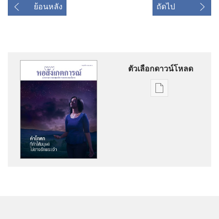
ย้อนหลัง
ถัดไป
ตัวเลือกดาวน์โหลด
ตัว
เลือก
การ
ดาวน์โหลด
สิ่ง
พิมพ์
หอ
สังเกตการณ์
คำ
โกหก
ที่