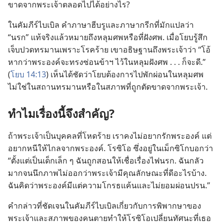
ขาด​จาก​พระเจ้า​ตลอด​ไป​ได้​อย่าง​ไร?
ใน​คัมภีร์​ไบเบิล คำ​ภาษา​ฮีบรู​และ​ภาษา​กรีก​ที่​มัก​แปล​ว่า
“นรก” แท้​จริง​แล้ว​หมาย​ถึง​หลุม​ศพ​หรือ​ที่​ฝัง​ศพ. เมื่อ​โยบ​รู้สึก​
เจ็บ​ปวด​ทรมาน​เพราะ​โรค​ร้าย เขา​อธิษฐาน​ถึง​พระเจ้า​ว่า “โอ้​
หาก​ว่า​พระองค์​จะ​ทรง​ซ่อน​ข้า​ฯ ไว้​ใน​หลุม​ฝัง​ศพ . . . ก็​จะ​ดี.”
(
โยบ 14:13
) เห็น​ได้​ชัด​ว่า​โยบ​ต้องการ​ไป​พักผ่อน​ใน​หลุม​ศพ
ไม่​ใช่​ใน​สถาน​ทรมาน​หรือ​ใน​สภาพ​ที่​ถูก​ตัด​ขาด​จาก​พระเจ้า.
ทำไม​เรื่อง​นี้​จึง​สำคัญ?
ถ้า​พระเจ้า​เป็น​บุคคล​ที่​โหด​ร้าย เรา​คง​ไม่​อยาก​รัก​พระองค์ แต่​
อยาก​หนี​ให้​ไกล​จาก​พระองค์. โร​ซิ​โอ ซึ่ง​อยู่​ใน​เม็กซิโก​บอก​ว่า
“ตั้ง​แต่​เป็น​เด็ก​เล็ก ๆ ฉัน​ถูก​สอน​ให้​เชื่อ​เรื่อง​ไฟ​นรก. ฉัน​กลัว​
มาก​จน​นึก​ภาพ​ไม่​ออก​ว่า​พระเจ้า​มี​คุณลักษณะ​ที่​ดี​อะไร​บ้าง.
ฉัน​คิด​ว่า​พระองค์​มี​แต่​ความ​โกรธ​แค้น​และ​ไม่​ยอม​ผ่อนปรน.”
คำ​กล่าว​ที่​ชัดเจน​ใน​คัมภีร์​ไบเบิล​เกี่ยว​กับ​การ​พิพากษา​ของ​
พระเจ้า​และ​สภาพ​ของ​คน​ตาย​ทำ​ให้​โร​ซิ​โอ​เปลี่ยน​ทัศนะ​ที่​เธอ​