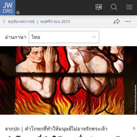
JW.ORG
เข้า
เปลี่ยน
ค้นหา
แส
สู่
ภาษา
ใน
เมน
ระบบ
หอสังเกตการณ์ | พฤศจิกายน 2013
JW.ORG
(เปิด
หน้าต่าง
อ่านภาษา
ใหม่)
จาก​ปก | คำ​โกหก​ที่​ทำ​ให้​มนุษย์​ไม่​อาจ​รัก​พระเจ้า