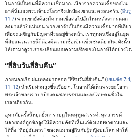
โนอาห์​เป็น​คน​ที่​มี​ความ​เชื่อ​มาก. เนื่อง​จาก​ความ​เชื่อ​ของ​โน
อาห์​นั่น​เอง​พระเจ้า​ยะโฮวา​จึง​ปก​ป้อง​เขา​และ​ครอบครัว. (
ฮีบรู
11:7
) พวก​เขา​ยัง​ต้อง​มี​ความ​เชื่อ​ต่อ​ไป​อีก​ไหม​หลัง​จาก​ฝน​ตก​
ลง​มา​แล้ว? แน่นอน พวก​เขา​จำเป็น​ต้อง​มี​ความ​เชื่อ​มาก​ที​เดียว​
เพื่อ​จะ​เผชิญ​กับ​ปัญหา​ที่​รอ​อยู่​ข้าง​หน้า. เรา​ทุก​คน​ซึ่ง​อยู่​ใน​ยุค​
ที่​สับสน​วุ่นวาย​นี้​ก็​ต้อง​มี​ความ​เชื่อ​เข้มแข็ง​เช่น​เดียว​กัน. ดัง​นั้น
ให้​เรา​มา​ดู​ว่า​เรา​จะ​เลียน​แบบ​ความ​เชื่อ​ของ​โนอาห์​ได้​อย่าง​ไร.
“สี่​สิบ​วัน​สี่​สิบ​คืน”
ภาย​นอก​เรือ ฝน​เท​ลง​มา​ตลอด “สี่​สิบ​วัน​สี่​สิบ​คืน.” (
เยเนซิศ 7:4,
11, 12
) น้ำ​เริ่ม​ท่วม​สูง​ขึ้น​เรื่อย ๆ. โนอาห์​ได้​เห็น​พระ​ยะโฮวา​
พระเจ้า​ของ​เขา​ปก​ป้อง​คน​ชอบธรรม​และ​ลง​โทษ​คน​ชั่ว​ใน​
เวลา​เดียว​กัน.
อุทกภัย​ครั้ง​นี้​หยุด​ยั้ง​การ​กบฏ​ใน​หมู่​ทูตสวรรค์. ทูตสวรรค์​
หลาย​องค์​ถูก​ชักจูง​ให้​มี​ความ​คิด​ที่​เห็น​แก่​ตัว​แบบ​ซาตาน​และ​
ได้​ทิ้ง “ที่​อยู่​อัน​ควร” ของ​ตน​มา​อยู่​กิน​กับ​ผู้​หญิง​บน​โลก ทำ​ให้​