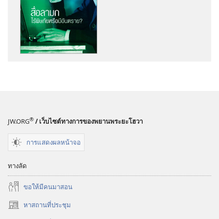
เลือก
การ
ดาวน์โหลด
สิ่ง
พิมพ์
หอ
สังเกตการณ์
สื่อ
ลามก
—
®
JW.ORG
/ เว็บไซต์ทางการของพยานพระยะโฮวา
ไร้
พิษ
การแสดงผลหน้าจอ
ภัย
หรือ
ทางลัด
มี
อันตราย?
ขอ​ให้​มี​คน​มา​สอน
หาสถานที่ประชุม
(เปิด