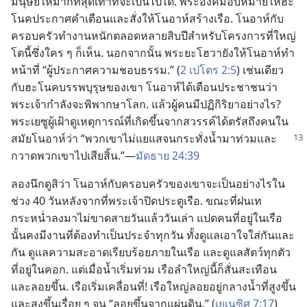
มนุษย์​ให้​มาก​ที่​สุด​เท่า​ที่​จะ​เป็น​ไป​ได้. พระองค์​มอบหมาย​ให้​ฮะ
โนค​ประกาศ​คำ​เตือน​และ​สั่ง​ให้​โนอาห์​สร้าง​เรือ. โนอาห์​กับ​
ครอบครัว​ทำ​งาน​หนัก​ตลอด​หลาย​สิบ​ปี​สำหรับ​โครงการ​ที่​ใหญ่​
โต​นี้​ซึ่ง​ใคร ๆ ก็​เห็น. นอก​จาก​นั้น พระ​ยะโฮวา​ยัง​ให้​โนอาห์​ทำ​
หน้า​ที่ “ผู้​ประกาศ​ความ​ชอบธรรม.” (
2 เปโตร 2:5
) เช่น​เดียว​
กับ​ฮะโนค​บรรพบุรุษ​ของ​เขา โนอาห์​ได้​เตือน​ประชาชน​ว่า​
พระเจ้า​กำลัง​จะ​พิพากษา​โลก. แล้ว​ผู้​คน​มี​ปฏิกิริยา​อย่าง​ไร?
พระ​เยซู​ผู้​เฝ้า​ดู​เหตุ​การณ์​ที่​เกิด​ขึ้น​จาก​สวรรค์​ได้​ตรัส​ถึง​คน​ใน​
สมัย​โนอาห์​ว่า
“พวก​เขา​ไม่​แยแส​จน​กระทั่ง​น้ำ​มา​ท่วม​และ​
กวาด​พวก​เขา​ไป​เสีย​สิ้น.”—
มัดธาย 24:39
ลอง​นึก​ดู​สิ​ว่า โนอาห์​กับ​ครอบครัว​ของ​เขา​จะ​เป็น​อย่าง​ไร​ใน​
ช่วง 40 วัน​หลัง​จาก​ที่​พระเจ้า​ปิด​ประตู​เรือ. ขณะ​ที่​ฝน​เท​
กระหน่ำ​ลง​มา​ไม่​ขาด​สาย​วัน​แล้ว​วัน​เล่า แปด​คน​ที่​อยู่​ใน​เรือ​
นั้น​คง​มี​งาน​ที่​ต้อง​ทำ​เป็น​ประจำ​ทุก​วัน ทั้ง​ดู​แล​เอา​ใจ​ใส่​กัน​และ​
กัน ดู​แล​ความ​สะอาด​เรียบร้อย​ภาย​ใน​เรือ และ​ดู​แล​สัตว์​ทุก​ตัว​
ที่​อยู่​ใน​คอก. แต่​เมื่อ​น้ำ​เริ่ม​ท่วม เรือ​ลำ​ใหญ่​นี้​ก็​สั่น​สะเทือน​
และ​ลอย​ขึ้น. เรือ​เริ่ม​เคลื่อน​ที่! เรือ​ใหญ่​ลอย​อยู่​กลาง​น้ำ​ที่​สูง​ขึ้น​
และ​สูง​ขึ้น​เรื่อย ๆ จน “ลอย​ขึ้น​จาก​แผ่นดิน.” (
เยเนซิศ 7:17
)