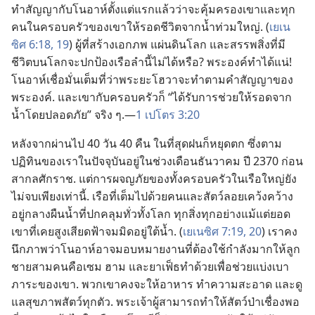
ทำ​สัญญา​กับ​โนอาห์​ตั้ง​แต่​แรก​แล้ว​ว่า​จะ​คุ้มครอง​เขา​และ​ทุก​
คน​ใน​ครอบครัว​ของ​เขา​ให้​รอด​ชีวิต​จาก​น้ำ​ท่วม​ใหญ่. (
เยเน
ซิศ 6:18, 19
) ผู้​ที่​สร้าง​เอกภพ แผ่นดิน​โลก และ​สรรพสิ่ง​ที่​มี​
ชีวิต​บน​โลก​จะ​ปก​ป้อง​เรือ​ลำ​นี้​ไม่​ได้​หรือ? พระองค์​ทำ​ได้​แน่!
โนอาห์​เชื่อ​มั่น​เต็ม​ที่​ว่า​พระ​ยะโฮวา​จะ​ทำ​ตาม​คำ​สัญญา​ของ​
พระองค์. และ​เขา​กับ​ครอบครัว​ก็ “ได้​รับ​การ​ช่วย​ให้​รอด​จาก​
น้ำ​โดย​ปลอด​ภัย” จริง ๆ.—
1 เปโตร 3:20
หลัง​จาก​ผ่าน​ไป 40 วัน 40 คืน ใน​ที่​สุด​ฝน​ก็​หยุด​ตก ซึ่ง​ตาม​
ปฏิทิน​ของ​เรา​ใน​ปัจจุบัน​อยู่​ใน​ช่วง​เดือน​ธันวาคม ปี 2370 ก่อน​
สากล​ศักราช. แต่​การ​ผจญ​ภัย​ของ​ทั้ง​ครอบครัว​ใน​เรือ​ใหญ่​ยัง​
ไม่​จบ​เพียง​เท่า​นี้. เรือ​ที่​เต็ม​ไป​ด้วย​คน​และ​สัตว์​ลอย​เคว้ง​คว้าง​
อยู่​กลาง​ผืน​น้ำ​ที่​ปก​คลุม​ทั่ว​ทั้ง​โลก ทุก​สิ่ง​ทุก​อย่าง​แม้​แต่​ยอด​
เขา​ที่​เคย​สูง​เสียด​ฟ้า​จม​มิด​อยู่​ใต้​น้ำ. (
เยเนซิศ 7:19, 20
) เรา​คง​
นึก​ภาพ​ว่า​โนอาห์​อาจ​มอบหมาย​งาน​ที่​ต้อง​ใช้​กำลัง​มาก​ให้​ลูก​
ชาย​สาม​คน​คือ​เซม ฮาม และ​ยาเฟ็ธ​ทำ​ด้วย​เพื่อ​ช่วย​แบ่ง​เบา​
ภาระ​ของ​เขา. พวก​เขา​คง​จะ​ให้​อาหาร ทำ​ความ​สะอาด และ​ดู​
แล​สุขภาพ​สัตว์​ทุก​ตัว. พระเจ้า​ผู้​สามารถ​ทำ​ให้​สัตว์​ป่า​เชื่อง​พอ​