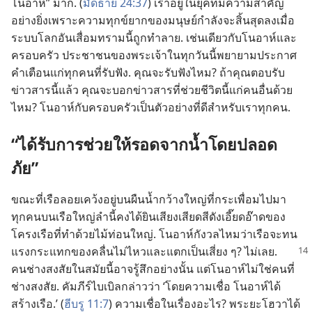
โนอาห์” มาก. (
มัดธาย 24:37
) เรา​อยู่​ใน​ยุค​ที่​มี​ความ​สำคัญ​
อย่าง​ยิ่ง​เพราะ​ความ​ทุกข์​ยาก​ของ​มนุษย์​กำลัง​จะ​สิ้น​สุด​ลง​เมื่อ​
ระบบ​โลก​อัน​เสื่อม​ทราม​นี้​ถูก​ทำลาย. เช่น​เดียว​กับ​โนอาห์​และ​
ครอบครัว ประชาชน​ของ​พระเจ้า​ใน​ทุก​วัน​นี้​พยายาม​ประกาศ​
คำ​เตือน​แก่​ทุก​คน​ที่​รับ​ฟัง. คุณ​จะ​รับ​ฟัง​ไหม? ถ้า​คุณ​ตอบรับ​
ข่าวสาร​นี้​แล้ว คุณ​จะ​บอก​ข่าวสาร​ที่​ช่วย​ชีวิต​นี้​แก่​คน​อื่น​ด้วย​
ไหม? โนอาห์​กับ​ครอบครัว​เป็น​ตัว​อย่าง​ที่​ดี​สำหรับ​เรา​ทุก​คน.
“ได้​รับ​การ​ช่วย​ให้​รอด​จาก​น้ำ​โดย​ปลอด​
ภัย”
ขณะ​ที่​เรือ​ลอย​เคว้ง​อยู่​บน​ผืน​น้ำ​กว้าง​ใหญ่​ที่​กระเพื่อม​ไป​มา
ทุก​คน​บน​เรือ​ใหญ่​ลำ​นี้​คง​ได้​ยิน​เสียง​เสียดสี​ดัง​เอี๊ยดอ๊าด​ของ​
โครง​เรือ​ที่​ทำ​ด้วย​ไม้​ท่อน​ใหญ่. โนอาห์​กังวล​ไหม​ว่า​เรือ​จะ​ทน​
แรง​
กระแทก​ของ​คลื่น​ไม่​ไหว​และ​แตก​เป็น​เสี่ยง ๆ? ไม่​เลย.
คน​ช่าง​สงสัย​ใน​สมัย​นี้​อาจ​รู้สึก​อย่าง​นั้น แต่​โนอาห์​ไม่​ใช่​คน​ที่​
ช่าง​สงสัย. คัมภีร์​ไบเบิล​กล่าว​ว่า ‘โดย​ความ​เชื่อ โนอาห์​ได้​
สร้าง​เรือ.’ (
ฮีบรู 11:7
) ความ​เชื่อ​ใน​เรื่อง​อะไร? พระ​ยะโฮวา​ได้​