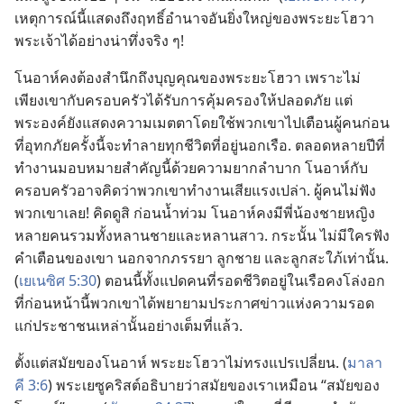
เหตุ​การณ์​นี้​แสดง​ถึง​ฤทธิ์​อำนาจ​อัน​ยิ่ง​ใหญ่​ของ​พระ​ยะโฮวา​
พระเจ้า​ได้​อย่าง​น่า​ทึ่ง​จริง ๆ!
โนอาห์​คง​ต้อง​สำนึก​ถึง​บุญคุณ​ของ​พระ​ยะโฮวา เพราะ​ไม่​
เพียง​เขา​กับ​ครอบครัว​ได้​รับ​การ​คุ้มครอง​ให้​ปลอด​ภัย แต่​
พระองค์​ยัง​แสดง​ความ​เมตตา​โดย​ใช้​พวก​เขา​ไป​เตือน​ผู้​คน​ก่อน​
ที่​อุทกภัย​ครั้ง​นี้​จะ​ทำลาย​ทุก​ชีวิต​ที่​อยู่​นอก​เรือ. ตลอด​หลาย​ปี​ที่​
ทำ​งาน​มอบหมาย​สำคัญ​นี้​ด้วย​ความ​ยาก​ลำบาก โนอาห์​กับ​
ครอบครัว​อาจ​คิด​ว่า​พวก​เขา​ทำ​งาน​เสีย​แรง​เปล่า. ผู้​คน​ไม่​ฟัง​
พวก​เขา​เลย! คิด​ดู​สิ ก่อน​น้ำ​ท่วม โนอาห์​คง​มี​พี่​น้อง​ชาย​หญิง​
หลาย​คน​รวม​ทั้ง​หลาน​ชาย​และ​หลาน​สาว. กระนั้น ไม่​มี​ใคร​ฟัง​
คำ​เตือน​ของ​เขา นอก​จาก​ภรรยา ลูก​ชาย และ​ลูก​สะใภ้​เท่า​นั้น.
(
เยเนซิศ 5:30
) ตอน​นี้​ทั้ง​แปด​คน​ที่​รอด​ชีวิต​อยู่​ใน​เรือ​คง​โล่ง​อก​
ที่​ก่อน​หน้า​นี้​พวก​เขา​ได้​พยายาม​ประกาศ​ข่าว​แห่ง​ความ​รอด​
แก่​ประชาชน​เหล่า​นั้น​อย่าง​เต็ม​ที่​แล้ว.
ตั้ง​แต่​สมัย​ของ​โนอาห์ พระ​ยะโฮวา​ไม่​ทรง​แปร​เปลี่ยน. (
มาลา
คี 3:6
) พระ​เยซู​คริสต์​อธิบาย​ว่า​สมัย​ของ​เรา​เหมือน “สมัย​ของ​