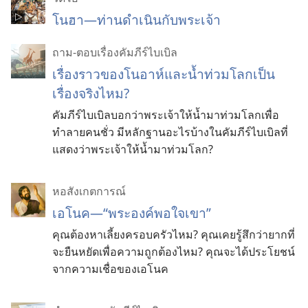
โนฮา—ท่านดำเนินกับพระเจ้า
ถาม-ตอบเรื่องคัมภีร์ไบเบิล
เรื่องราวของโนอาห์และน้ำท่วมโลกเป็น
เรื่องจริงไหม?
คัมภีร์ไบเบิลบอกว่าพระเจ้าให้น้ำมาท่วมโลกเพื่อ
ทำลายคนชั่ว มีหลักฐานอะไรบ้างในคัมภีร์ไบเบิลที่
แสดงว่าพระเจ้าให้น้ำมาท่วมโลก?
หอสังเกตการณ์
เอโนค—“พระองค์พอใจเขา”
คุณต้องหาเลี้ยงครอบครัวไหม? คุณเคยรู้สึกว่ายากที่
จะยืนหยัดเพื่อความถูกต้องไหม? คุณจะได้ประโยชน์
จากความเชื่อของเอโนค