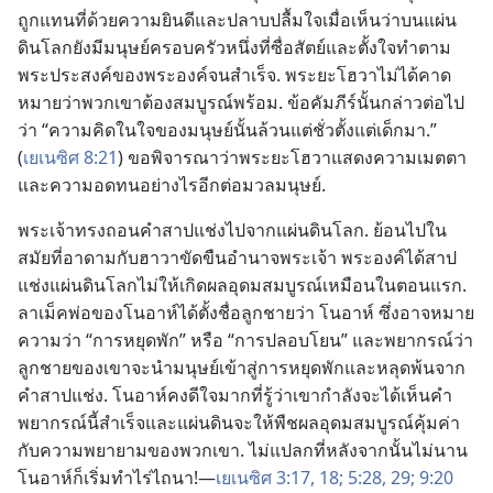
ถูก​แทน​ที่​ด้วย​ความ​ยินดี​และ​ปลาบปลื้ม​ใจ​เมื่อ​เห็น​ว่า​บน​แผ่น
ดิน​โลก​ยัง​มี​มนุษย์​ครอบครัว​หนึ่ง​ที่​ซื่อ​สัตย์​และ​ตั้งใจ​ทำ​ตาม​
พระ​ประสงค์​ของ​พระองค์​จน​สำเร็จ. พระ​ยะโฮวา​ไม่​ได้​คาด​
หมาย​ว่า​พวก​เขา​ต้อง​สมบูรณ์​พร้อม. ข้อ​คัมภีร์​นั้น​กล่าว​ต่อ​ไป​
ว่า “ความ​คิด​ใน​ใจ​ของ​มนุษย์​นั้น​ล้วน​แต่​ชั่ว​ตั้ง​แต่​เด็ก​มา.”
(
เยเนซิศ 8:21
) ขอ​พิจารณา​ว่า​พระ​ยะโฮวา​แสดง​ความ​เมตตา​
และ​ความ​อด​ทน​อย่าง​ไร​อีก​ต่อ​มวล​มนุษย์.
พระเจ้า​ทรง​ถอน​คำ​สาป​แช่ง​ไป​จาก​แผ่นดิน​โลก. ย้อน​ไป​ใน​
สมัย​ที่​อาดาม​กับ​ฮาวา​ขัด​ขืน​อำนาจ​พระเจ้า พระองค์​ได้​สาป​
แช่ง​แผ่นดิน​โลก​ไม่​ให้​เกิด​ผล​อุดม​สมบูรณ์​เหมือน​ใน​ตอน​แรก.
ลาเม็ค​พ่อ​ของ​โนอาห์​ได้​ตั้ง​ชื่อ​ลูก​ชาย​ว่า โนอาห์ ซึ่ง​อาจ​หมาย​
ความ​ว่า “การ​หยุด​พัก” หรือ “การ​ปลอบโยน” และ​พยากรณ์​ว่า​
ลูก​ชาย​ของ​เขา​จะ​นำ​มนุษย์​เข้า​สู่​การ​หยุด​พัก​และ​หลุด​พ้น​จาก​
คำ​สาป​แช่ง. โนอาห์​คง​ดีใจ​มาก​ที่​รู้​ว่า​เขา​กำลัง​จะ​ได้​เห็น​คำ​
พยากรณ์​นี้​สำเร็จ​และ​แผ่นดิน​จะ​ให้​พืช​ผล​อุดม​สมบูรณ์​คุ้มค่า​
กับ​ความ​พยายาม​ของ​พวก​เขา. ไม่​แปลก​ที่​หลัง​จาก​นั้น​ไม่​นาน
โนอาห์​ก็​เริ่ม​ทำ​ไร่​ไถ​นา!—
เยเนซิศ 3:17, 18;
5:28, 29;
9:20