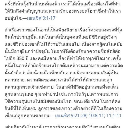
ครั้ง​ที่​เห็น​รุ้ง​กิน​น้ำ​บน​ท้องฟ้า เรา​ก็​ได้​เห็น​เครื่อง​เตือน​ใจ​ที่​ทำ​
ให้​นึก​ถึง​คำ​สัญญา​และ​ความ​รัก​ของ​พระ​ยะโฮวา​ซึ่ง​ทำ​ให้​เรา​
อบอุ่น​ใจ.—
เยเนซิศ 9:1-17
ถ้า​เรื่อง​ราว​ของ​โนอาห์​เป็น​เพียง​นิยาย เรื่อง​ก็​คง​จบ​ลง​ตรง​ที่​รุ้ง​
กิน​น้ำ​ปรากฏ​ขึ้น. แต่​โนอาห์​เป็น​บุคคล​ที่​เคย​มี​ชีวิต​อยู่​จริง ๆ
และ​ชีวิต​ของ​เขา​ก็​ไม่​ได้​ราบรื่น​เสมอ​ไป. เนื่อง​จาก​ผู้​คน​ใน​สมัย​
นั้น​มี​อายุ​ยืน​กว่า​ปัจจุบัน โนอาห์​จึง​ต้อง​รักษา​ความ​ซื่อ​สัตย์​ต่อ​
ไป​อีก 350 ปี และ​คง​มี​หลาย​เรื่อง​ที่​ทำ​ให้​เขา​ทุกข์​ใจ​มาก. ครั้ง​
หนึ่ง​โนอาห์​ทำ​ผิด​ร้ายแรง​โดย​ดื่ม​เหล้า​จน​เมา​มาย แต่​ความ​ผิด​
นั้น​ยัง​ถือ​ว่า​เล็ก​น้อย​เมื่อ​เทียบ​กับ​ความ​ผิด​ของ​คะนาอัน​ผู้​เป็น​
หลาน​ชาย. ความ​ผิด​ของ​คะนาอัน​ได้​ทำ​ให้​ตัว​เขา​และ​ลูก​
หลาน​ถูก​พระเจ้า​แช่ง​สาป. โนอาห์​มี​ชีวิต​อยู่​นาน​พอ​ที่​จะ​เห็น​
ลูก​หลาน​รุ่น​ต่อ ๆ มา​ทำ​บาป เช่น การ​ไหว้​รูป​เคารพ​และ​การ​
ใช้​ความ​รุนแรง​ใน​สมัย​ของ​นิมโรด. ขณะ​เดียว​กัน โนอาห์​คง​
ยินดี​ที่​ได้​เห็น​เซม ลูก​ชาย​ของ​เขา​วาง​ตัว​อย่าง​ที่​ดี​ใน​เรื่อง​ความ​
เชื่อ​แก่​ลูก​หลาน​ของ​ตน.—
เยเนซิศ 9:21-28;
10:8-11;
11:1-11
เช่น​เดียว​กับ​โนอาห์ เรา​ควร​รักษา​ความ​เชื่อ​ไว้​เสมอ​แม้​เผชิญ​