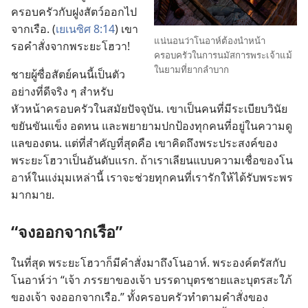
ครอบครัว​กับ​ฝูง​สัตว์​ออก​ไป​
จาก​เรือ. (
เยเนซิศ 8:14
) เขา​
แน่นอน​ว่า​โนอาห์​ต้อง​นำ​หน้า​
รอ​คำ​สั่ง​จาก​พระ​ยะโฮวา!
ครอบครัว​ใน​การ​นมัสการ​พระเจ้า​แม้​
ใน​ยาม​ที่​ยาก​ลำบาก
ชาย​ผู้​ซื่อ​สัตย์​คน​นี้​เป็น​ตัว​
อย่าง​ที่​ดี​จริง ๆ สำหรับ​
หัวหน้า​ครอบครัว​ใน​สมัย​ปัจจุบัน. เขา​เป็น​คน​ที่​มี​ระเบียบ​วินัย
ขยัน​ขันแข็ง อด​ทน และ​พยายาม​ปก​ป้อง​ทุก​คน​ที่​อยู่​ใน​ความ​ดู​
แล​ของ​ตน. แต่​ที่​สำคัญ​ที่​สุด​คือ เขา​คิด​ถึง​พระ​ประสงค์​ของ​
พระ​ยะโฮวา​เป็น​อันดับ​แรก. ถ้า​เรา​เลียน​แบบ​ความ​เชื่อ​ของ​โน
อาห์​ใน​แง่​มุม​เหล่า​นี้ เรา​จะ​ช่วย​ทุก​คน​ที่​เรา​รัก​ให้​ได้​รับ​พระ​พร​
มาก​มาย.
“จง​ออก​จาก​เรือ”
ใน​ที่​สุด พระ​ยะโฮวา​ก็​มี​คำ​สั่ง​มา​ถึง​โนอาห์. พระองค์​ตรัส​กับ​
โนอาห์​ว่า “เจ้า ภรรยา​ของ​เจ้า บรรดา​บุตร​ชาย​และ​บุตร​สะใภ้​
ของ​เจ้า จง​ออก​จาก​เรือ.” ทั้ง​ครอบครัว​ทำ​ตาม​คำ​สั่ง​ของ​