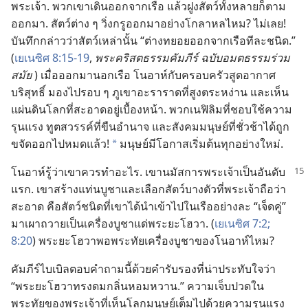
พระเจ้า. พวก​เขา​เดิน​ออก​จาก​เรือ แล้ว​ฝูง​สัตว์​ทั้ง​หลาย​ก็​ตาม​
ออก​มา. สัตว์​ต่าง ๆ วิ่ง​กรู​ออก​มา​อย่าง​โกลาหล​ไหม? ไม่​เลย!
บันทึก​กล่าว​ว่า​สัตว์​เหล่า​นั้น “ต่าง​ทยอย​ออก​จาก​เรือ​ที​ละ​ชนิด.”
(
เยเนซิศ 8:15-19
,
พระ​คริสตธรรม​คัมภีร์ ฉบับ​อมตธรรม​ร่วม​
สมัย
) เมื่อ​ออก​มา​นอก​เรือ โนอาห์​กับ​ครอบครัว​สูด​อากาศ​
บริสุทธิ์ มอง​ไป​รอบ ๆ ภูเขา​อะราราด​ที่​สูง​ตระหง่าน และ​เห็น​
แผ่นดิน​โลก​ที่​สะอาด​อยู่​เบื้อง​หน้า. พวก​เนฟิลิม​ที่​ชอบ​ใช้​ความ​
รุนแรง ทูตสวรรค์​ที่​ขืน​อำนาจ และ​สังคม​มนุษย์​ที่​ชั่ว​ช้า​ได้​ถูก​
ขจัด​ออก​ไป​หมด​แล้ว!
มนุษย์​มี​โอกาส​เริ่ม​ต้น​ทุก​อย่าง​ใหม่.
*
โนอาห์​รู้​ว่า​เขา​ควร​ทำ​อะไร. เขา​นมัสการ​พระเจ้า​เป็น​อันดับ​
แรก. เขา​สร้าง​แท่น​บูชา​และ​เลือก​สัตว์​บาง​ตัว​ที่​พระเจ้า​ถือ​ว่า​
สะอาด คือ​สัตว์​ชนิด​ที่​เขา​ได้​นำ​เข้า​ไป​ใน​เรือ​อย่าง​ละ “เจ็ด​คู่”
มา​เผา​ถวาย​เป็น​เครื่อง​บูชา​แด่​พระ​ยะโฮวา. (
เยเนซิศ 7:2;
8:20
) พระ​ยะโฮวา​พอ​พระทัย​เครื่อง​บูชา​ของ​โนอาห์​ไหม?
คัมภีร์​ไบเบิล​ตอบ​คำ​ถาม​นี้​ด้วย​คำ​รับรอง​ที่​น่า​ประทับใจ​ว่า
“พระ​ยะโฮวา​ทรง​ดม​กลิ่น​หอม​หวาน.” ความ​เจ็บ​ปวด​ใน​
พระทัย​ของ​พระเจ้า​ที่​เห็น​โลก​มนุษย์​เต็ม​ไป​ด้วย​ความ​รุนแรง​