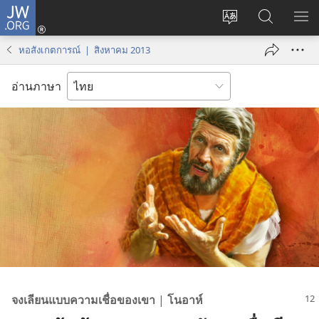
JW.ORG
เข้า
เปลี่ยน
ค้นหา
แส
สู่
ภาษา
ใน
เมน
ระบบ
หอสังเกตการณ์ | สิงหาคม 2013
JW.ORG
(เปิด
หน้าต่าง
อ่านภาษา
ใหม่)
จง​เลียน​แบบ​ความ​เชื่อ​ของ​เขา
|
โนอาห์