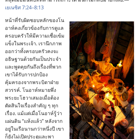
เยเนซิศ 7:24–8:13
หน้า​ที่​รับผิดชอบ​หลัก​ของ​โน
อาห์​คง​เกี่ยว​ข้อง​กับ​การ​ดู​แล​
ครอบครัว​ให้​มี​ความ​เชื่อ​เข้ม
แข็ง​ใน​พระเจ้า. เรา​นึก​ภาพ​
ออก​ว่า​ทั้ง​ครอบครัว​คง​จะ​
อธิษฐาน​ด้วย​กัน​เป็น​ประจำ​
และ​พูด​คุย​กัน​ถึง​เรื่อง​ที่​พวก​
เขา​ได้​รับ​การ​ปก​ป้อง​
คุ้มครอง​จาก​พระ​บิดา​ฝ่าย​
สวรรค์. โนอาห์​หมาย​พึ่ง​
พระ​ยะโฮวา​เสมอ​เมื่อ​ต้อง​
ตัดสิน​ใจ​เรื่อง​สำคัญ ๆ ทุก​
เรื่อง. แม้​แต่​เมื่อ​โนอาห์​รู้​ว่า​
แผ่นดิน “แห้ง​แล้ว” หลัง​จาก​
อยู่​ใน​เรือ​นาน​กว่า​หนึ่ง​ปี เขา​
ก็​ยัง​ไม่​เปิด​ประตู​และ​พา​