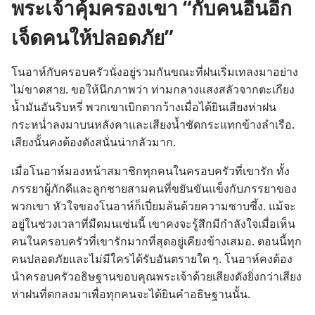
พระเจ้าคุ้มครองเขา “กับคนอื่นอีก
เจ็ดคนให้ปลอดภัย”
โนอาห์​กับ​ครอบครัว​นั่ง​อยู่​รวม​กัน​ขณะ​ที่​ฝน​เริ่ม​เท​ลง​มา​อย่าง​
ไม่​ขาด​สาย. ขอ​ให้​นึก​ภาพ​ว่า ท่ามกลาง​แสง​สลัว​จาก​ตะเกียง​
น้ำมัน​อัน​ริบหรี่ พวก​เขา​เบิก​ตา​กว้าง​เมื่อ​ได้​ยิน​เสียง​ห่า​ฝน​
กระหน่ำ​ลง​มา​บน​หลังคา​และ​เสียง​น้ำ​ซัด​กระแทก​ข้าง​ลำ​เรือ.
เสียง​นั้น​คง​ต้อง​ดัง​สนั่น​น่า​กลัว​มาก.
เมื่อ​โนอาห์​มอง​หน้า​สมาชิก​ทุก​คน​ใน​ครอบครัว​ที่​เขา​รัก ทั้ง​
ภรรยา​ผู้​ภักดี​และ​ลูก​ชาย​สาม​คน​ที่​ขยัน​ขันแข็ง​กับ​ภรรยา​ของ​
พวก​เขา หัวใจ​ของ​โนอาห์​ก็​เปี่ยม​ล้น​ด้วย​ความ​ซาบซึ้ง. แม้​จะ​
อยู่​ใน​ช่วง​เวลา​ที่​มืดมน​เช่น​นี้ เขา​คง​จะ​รู้สึก​มี​กำลังใจ​เมื่อ​เห็น​
คน​ใน​ครอบครัว​ที่​เขา​รัก​มาก​ที่​สุด​อยู่​เคียง​ข้าง​เสมอ. ตอน​นี้​ทุก​
คน​ปลอด​ภัย​และ​ไม่​มี​ใคร​ได้​รับ​อันตราย​ใด ๆ. โนอาห์​คง​ต้อง​
นำ​ครอบครัว​อธิษฐาน​ขอบคุณ​พระเจ้า​ด้วย​เสียง​ดัง​ยิ่ง​กว่า​เสียง​
ห่า​ฝน​ที่​ตก​ลง​มา​เพื่อ​ทุก​คน​จะ​ได้​ยิน​คำ​อธิษฐาน​นั้น.