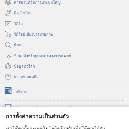
หน้าต่าง
หาสถานที่จัดการประชุมใหญ่
(เปิด
ใหม่)
หน้าต่าง
มีอะไรใหม่
ใหม่)
วีดีโอ
วีดีโอมีเสียงบรรยายภาพ
ค้นหา
ข้อมูล​สำหรับ​บุคลากร​ทาง​การ​แพทย์
ข้อมูล​ทั่ว​โลก
ความช่วยเหลือ
บริจาค
(เปิด
หน้าต่าง
ใหม่)
ห้องสมุด
ออนไลน์
ของ
วอชเทาเวอร์
(เปิด
การตั้งค่าความเป็นส่วนตัว
หน้าต่าง
®
JW Hub
ใหม่)
(เปิด
เราใช้คุกกี้และเทคโนโลยีคล้ายกันเพื่อให้คุณได้รับ