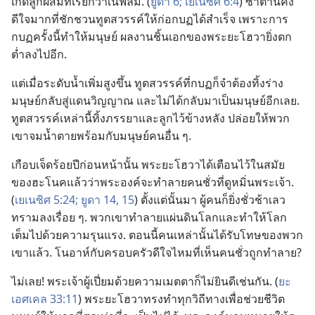
เกิด​ลูก​ผสม​ที่​เรียก​ว่า​เนฟิลิม. (
ยูดา 6;
เยเนซิศ 6:4
) ซาตาน​คง​
ดีใจ​มาก​ที่​ชักชวน​ทูตสวรรค์​ให้​ก่อ​กบฏ​ได้​สำเร็จ เพราะ​การ​
กบฏ​ครั้ง​นี้​ทำ​ให้​มนุษย์ ผล​งาน​ชิ้น​เอก​ของ​พระ​ยะโฮวา​ยิ่ง​ตก​
ต่ำ​ลง​ไป​อีก.
แต่​เมื่อ​ระดับ​น้ำ​เพิ่ม​สูง​ขึ้น ทูตสวรรค์​ที่​กบฏ​ก็​จำ​ต้อง​ทิ้ง​ร่าง​
มนุษย์​กลับ​สู่​แดน​วิญญาณ และ​ไม่​ได้​กลับ​มา​เป็น​มนุษย์​อีก​เลย.
ทูตสวรรค์​เหล่า​นี้​ทิ้ง​ภรรยา​และ​ลูก​ไว้​ข้าง​หลัง ปล่อย​ให้​พวก​
เขา​จม​น้ำ​ตาย​พร้อม​กับ​มนุษย์​คน​อื่น ๆ.
เกือบ​เจ็ด​ร้อย​ปี​ก่อน​หน้า​นั้น พระ​ยะโฮวา​ได้​เตือน​ไว้​ใน​สมัย​
ของ​ฮะโนค​แล้ว​ว่า​พระองค์​จะ​ทำลาย​คน​ชั่ว​ที่​ดูหมิ่น​พระเจ้า.
(
เยเนซิศ 5:24;
ยูดา 14, 15
) ตั้ง​แต่​นั้น​มา ผู้​คน​ก็​ยิ่ง​ชั่ว​ช้า​เลว​
ทราม​ลง​เรื่อย ๆ. พวก​เขา​ทำลาย​แผ่นดิน​โลก​และ​ทำ​ให้​โลก​
เต็ม​ไป​ด้วย​ความ​รุนแรง. ตอน​นี้​คน​เหล่า​นั้น​ได้​รับ​โทษ​ของ​พวก​
เขา​แล้ว. โนอาห์​กับ​ครอบครัว​ดีใจ​ไหม​ที่​เห็น​คน​ชั่ว​ถูก​ทำลาย?
ไม่​เลย! พระเจ้า​ผู้​เปี่ยม​ด้วย​ความ​เมตตา​ก็​ไม่​ยินดี​เช่น​กัน. (
ยะ
เอศเคล 33:11
) พระ​ยะโฮวา​ทรง​ทำ​ทุก​วิถี​ทาง​เพื่อ​ช่วย​ชีวิต​