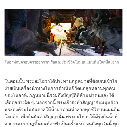
โนอาห์​กับ​ครอบครัว​ออก​จาก​เรือ​และ​เริ่ม​ชีวิต​ใหม่​บน​แผ่นดิน​โลก​ที่​สะอาด
ใน​ตอน​นั้น พระ​ยะโฮวา​ได้​ประทาน​กฎหมาย​ที่​ชัดเจน​เข้าใจ​
ง่าย​เป็น​เครื่อง​นำ​ทาง​ใน​การ​ดำเนิน​ชีวิต​แก่​ลูก​หลาน​ทุก​คน​
ของ​โนอาห์. กฎหมาย​นี้​รวม​ถึง​บัญญัติ​ที่​ห้าม​ฆ่า​คน​และ​ใช้​
เลือด​อย่าง​ผิด ๆ. นอก​จาก​นี้ พระเจ้า​ยัง​ทำ​สัญญา​กับ​มนุษย์​ว่า​
พระองค์​จะ​ไม่​บันดาล​ให้​น้ำ​มา​ท่วม​ทำลาย​ทุก​ชีวิต​บน​แผ่นดิน​
โลก​อีก. เพื่อ​ยืน​ยัน​คำ​สัญญา​นั้น พระ​ยะโฮวา​ให้​มี​รุ้ง​กิน​น้ำ​ที่​
สวย​งาม​ปรากฏ​ขึ้น​บน​ท้องฟ้า​เป็น​ครั้ง​แรก. จน​ถึง​ทุก​วัน​นี้ ทุก​