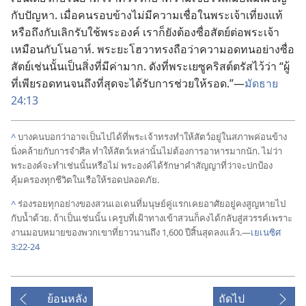
กับ​ปัญหา. เมื่อ​คน​รอบ​ข้าง​ไม่​มี​ความ​เชื่อ​ใน​พระเจ้า​เที่ยง​แท้​
หรือ​ถึง​กับ​เลิก​รับใช้​พระองค์ เรา​ก็​ยัง​ต้อง​ซื่อ​สัตย์​ต่อ​พระเจ้า​
เหมือน​กับ​โนอาห์. พระ​ยะโฮวา​ทรง​ถือ​ว่า​ความ​อด​ทน​อย่าง​ซื่อ​
สัตย์​เช่น​นั้น​เป็น​สิ่ง​ที่​มี​ค่า​มาก. ดัง​ที่​พระ​เยซู​คริสต์​ตรัส​ไว้​ว่า “ผู้​
ที่​เพียร​อด​ทน​จน​ถึง​ที่​สุด​จะ​ได้​รับ​การ​ช่วย​ให้​รอด.”—
มัดธาย
24:13
^
บาง​คน​บอก​ว่า​อาจ​เป็น​ไป​ได้​ที่​พระเจ้า​ทรง​ทำ​ให้​สัตว์​อยู่​ใน​สภาพ​ค่อนข้าง​
นิ่ง​คล้าย​กับ​การ​จำศีล ทำ​ให้​สัตว์​เหล่า​นั้น​ไม่​ต้องการ​อาหาร​มาก​นัก. ไม่​ว่า​
พระองค์​จะ​ทำ​เช่น​นั้น​หรือ​ไม่ พระองค์​ได้​รักษา​คำ​สัญญา​ที่​ว่า​จะ​ปก​ป้อง​
คุ้มครอง​ทุก​ชีวิต​ใน​เรือ​ให้​รอด​ปลอด​ภัย.
^
ร่องรอย​ทุก​อย่าง​ของ​สวน​เอเดน​ที่​มนุษย์​คู่​แรก​เคย​อาศัย​อยู่​คง​สูญ​หาย​ไป​
กับ​น้ำ​ด้วย. ถ้า​เป็น​เช่น​นั้น เครูบ​ที่​เฝ้า​ทาง​เข้า​สวน​ก็​คง​ได้​กลับ​สู่​สวรรค์​เพราะ​
งาน​มอบหมาย​ของ​พวก​เขา​ที่​ยาว​นาน​ถึง 1,600 ปี​สิ้น​สุด​ลง​แล้ว.—
เยเนซิศ
3:22-24
ย้อนหลัง
ถัดไป