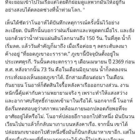
ที่​จะ​ยอม​เข้า​ไป​ใน​เรือ​แต่​โดย​ดี​ก็​ย่อม​ดู​แล​พวก​มัน​ให้​อยู่​กัน​
อย่าง​สงบ​ได้​ตลอด​ช่วง​ที่​น้ำ​ท่วม​โลก.
*
เห็น​ได้​ชัด​ว่า​โนอาห์​ได้​บันทึก​เหตุ​การณ์​ครั้ง​นั้น​ไว้​อย่าง​
ละเอียด. บันทึก​นั้น​บอก​ว่า​ฝน​เริ่ม​ตก​และ​หยุด​ตก​เมื่อ​ไร. และ​ยัง​
บอก​ด้วย​ว่า​น้ำ​ท่วม​แผ่นดิน​โลก​นาน​ถึง 150 วัน. ใน​ที่​สุด น้ำ​ก็​
เริ่ม​ลด. แล้ว​วัน​สำคัญ​ก็​มา​ถึง เมื่อ​เรือ​ค่อย ๆ ลด​ระดับ​ลง​มา​
ค้าง​อยู่ “ที่​ยอด​ภูเขา​อะราราด.” ภูเขา​นี้​ปัจจุบัน​ตั้ง​อยู่​ใน​
ประเทศ​ตุรกี. วัน​นั้น​คง​จะ​ตก​ราว ๆ เดือน​เมษายน ปี 2369 ก่อน
ส.ศ. หลัง​จาก​นั้น 73 วัน คือ​ใน​เดือน​มิถุนายน น้ำ​ก็​ลด​ลง​จน​
กระทั่ง​มอง​เห็น​ยอด​ภูเขา​ได้. อีก​สาม​เดือน​ต่อ​มา ใน​เดือน​
กันยายน โนอาห์​ก็​ตัดสิน​ใจ​รื้อ​หลังคา​เรือ​ออก​บาง​ส่วน. งาน​
หนัก​นี้​คุ้มค่า​กับ​ความ​พยายาม​จริง ๆ เพราะ​ทำ​ให้​แสง​สว่าง​
และ​อากาศ​บริสุทธิ์​ถ่าย​เท​เข้า​มา​ใน​เรือ​ได้. นอก​จาก​นี้ โนอาห์​
ยัง​เริ่ม​ทดสอบ​ดู​ว่า​สภาพ​แวด​ล้อม​ภาย​นอก​ปลอด​ภัย​พอ​ที่​จะ​
อาศัย​อยู่​ได้​หรือ​ไม่. โนอาห์​ปล่อย​อีกา​ออก​ไป​ตัว​หนึ่ง มัน​บิน​วน​
เวียน​ไป​มา​แล้ว​ก็​กลับ​มา​เกาะ​บน​หลังคา​เรือ. จาก​นั้น เขา​ได้​
ปล่อย​นก​เขา​ออก​ไป​ตัว​หนึ่ง​ซึ่ง​มัน​ก็​บิน​กลับ​มา​หา​เขา​อีก. แต่​ใน​
ที่​สุด​เมื่อ​มัน​พบ​ที่​ที่​สามารถ​เกาะ​ได้ มัน​ก็​ไม่​กลับ​มา​อีก​เลย.—