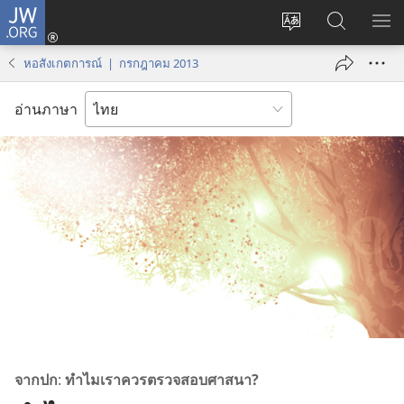
JW.ORG
เข้า
เปลี่ยน
ค้นหา
แส
สู่
ภาษา
ใน
เมน
ระบบ
หอสังเกตการณ์ | กรกฎาคม 2013
JW.ORG
(เปิด
หน้าต่าง
อ่านภาษา
ใหม่)
จาก
ปก
:
ทำไม
เรา
ควร
ตรวจ
สอบ
ศาสนา?