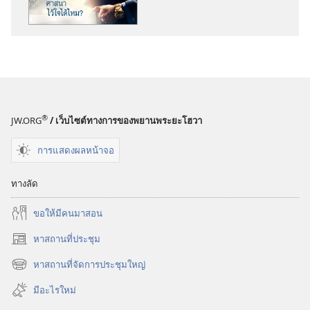
สิ่ง
พิมพ์
หอ
สังเกตการณ์
ศาสนา
ไว้ใจ
ได้
®
JW.ORG
/ เว็บไซต์ทางการของพยานพระยะโฮวา
ไหม?
การแสดงผลหน้าจอ
ทางลัด
ขอ​ให้​มี​คน​มา​สอน
หาสถานที่ประชุม
(เปิด
หน้าต่าง
หาสถานที่จัดการประชุมใหญ่
(เปิด
ใหม่)
หน้าต่าง
มีอะไรใหม่
ใหม่)