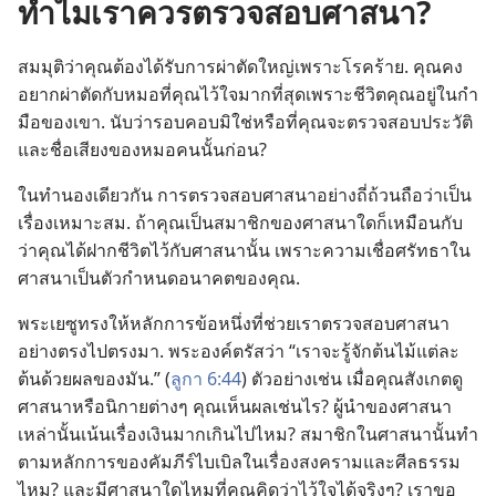
ทำไม
เรา
ควร
ตรวจ
สอบ
ศาสนา?
สมมุติ
ว่า
คุณ
ต้อง
ได้
รับ
การ
ผ่าตัด
ใหญ่
เพราะ
โรค
ร้าย. คุณ
คง
อยาก
ผ่าตัด
กับ
หมอ
ที่
คุณ
ไว้
ใจ
มาก
ที่
สุด
เพราะ
ชีวิต
คุณ
อยู่
ใน
กำ
มือ
ของ
เขา. นับ
ว่า
รอบคอบ
มิ
ใช่
หรือ
ที่
คุณ
จะ
ตรวจ
สอบ
ประวัติ
และ
ชื่อเสียง
ของ
หมอ
คน
นั้น
ก่อน?
ใน
ทำนอง
เดียว
กัน การ
ตรวจ
สอบ
ศาสนา
อย่าง
ถี่ถ้วน
ถือ
ว่า
เป็น
เรื่อง
เหมาะ
สม. ถ้า
คุณ
เป็น
สมาชิก
ของ
ศาสนา
ใด
ก็
เหมือน
กับ
ว่า
คุณ
ได้
ฝาก
ชีวิต
ไว้
กับ
ศาสนา
นั้น เพราะ
ความ
เชื่อ
ศรัทธา
ใน
ศาสนา
เป็น
ตัว
กำหนด
อนาคต
ของ
คุณ.
พระ
เยซู
ทรง
ให้
หลักการ
ข้อ
หนึ่ง
ที่
ช่วย
เรา
ตรวจ
สอบ
ศาสนา
อย่าง
ตรง
ไป
ตรง
มา. พระองค์
ตรัส
ว่า “เรา
จะ
รู้
จัก
ต้น
ไม้
แต่
ละ
ต้น
ด้วย
ผล
ของ
มัน.” (
ลูกา 6:44
) ตัว
อย่าง
เช่น เมื่อ
คุณ
สังเกต
ดู
ศาสนา
หรือ
นิกาย
ต่างๆ คุณ
เห็น
ผล
เช่น
ไร? ผู้
นำ
ของ
ศาสนา
เหล่า
นั้น
เน้น
เรื่อง
เงิน
มาก
เกิน
ไป
ไหม? สมาชิก
ใน
ศาสนา
นั้น
ทำ
ตาม
หลักการ
ของ
คัมภีร์
ไบเบิล
ใน
เรื่อง
สงคราม
และ
ศีลธรรม
ไหม? และ
มี
ศาสนา
ใด
ไหม
ที่
คุณ
คิด
ว่า
ไว้
ใจ
ได้
จริงๆ? เรา
ขอ