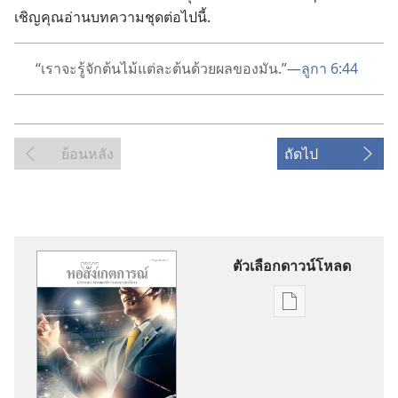
เชิญ
คุณ
อ่าน
บทความ
ชุด
ต่อ
ไป
นี้.
“เรา
จะ
รู้
จัก
ต้น
ไม้
แต่
ละ
ต้น
ด้วย
ผล
ของ
มัน.”—
ลูกา 6:44
ย้อนหลัง
ถัดไป
ตัวเลือกดาวน์โหลด
ตัว
เลือก
การ
ดาวน์โหลด