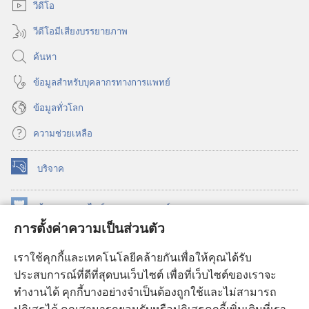
วีดีโอ
วีดีโอมีเสียงบรรยายภาพ
ค้นหา
ข้อมูล​สำหรับ​บุคลากร​ทาง​การ​แพทย์
ข้อมูล​ทั่ว​โลก
ความช่วยเหลือ
บริจาค
(เปิด
หน้าต่าง
ใหม่)
ห้องสมุด
ออนไลน์
ของ
วอชเทาเวอร์
(เปิด
การตั้งค่าความเป็นส่วนตัว
หน้าต่าง
®
JW Hub
ใหม่)
(เปิด
เราใช้คุกกี้และเทคโนโลยีคล้ายกันเพื่อให้คุณได้รับ
หน้าต่าง
JW Library®
ประสบการณ์ที่ดีที่สุดบนเว็บไซต์ เพื่อที่เว็บไซต์ของเราจะ
ใหม่)
ทำงานได้ คุกกี้บางอย่างจำเป็นต้องถูกใช้และไม่สามารถ
®
ห้องสมุดว็อชเทาเวอร์