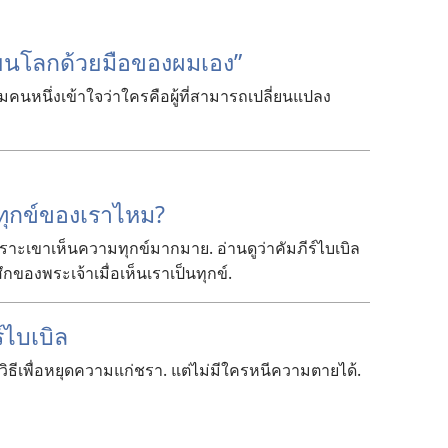
่ยน
โลก
ด้วย
มือ
ของ
ผม
เอง”
คม
คน
หนึ่ง
เข้าใจ
ว่า
ใคร
คือ
ผู้
ที่
สามารถ
เปลี่ยน
แปลง
ทุกข์
ของ
เรา
ไหม?
พราะ
เขา
เห็น
ความ
ทุกข์
มาก
มาย. อ่าน
ดู
ว่า
คัมภีร์
ไบเบิล
สึก
ของ
พระเจ้า
เมื่อ
เห็น
เรา
เป็น
ทุกข์
.
์
ไบเบิล
วิธี
เพื่อ
หยุด
ความ
แก่
ชรา. แต่
ไม่
มี
ใคร
หนี
ความ
ตาย
ได้.