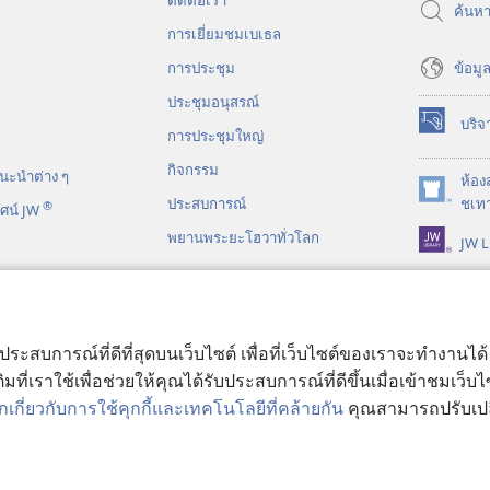
ติด​ต่อ​เรา
ค้นห
การ​เยี่ยม​ชม​เบเธล
ข้อมูล
การประชุม
ประชุมอนุสรณ์
บริจ
(เปิด
การประชุมใหญ่
หน้าต่าง
กิจกรรม
นะ​นำ​ต่าง​ ๆ
ใหม่)
ห้อง
(เปิด
ประสบการณ์
ชเทา
®
ศน์ JW
หน้าต่าง
พยานพระยะโฮวาทั่วโลก
JW L
ใหม่)
ร์​ไบเบิล​แบบ​ละคร
บประสบการณ์ที่ดีที่สุดบนเว็บไซต์ เพื่อที่เว็บไซต์ของเราจะทำงานไ
มที่เราใช้เพื่อช่วยให้คุณได้รับประสบการณ์ที่ดีขึ้นเมื่อเข้าชมเว็บ
เกี่ยวกับการใช้คุกกี้และเทคโนโลยีที่คล้ายกัน
คุณสามารถปรับเปลี่
ract Society of Pennsylvania.
เงื่อนไขการใช้งาน
|
นโยบายการคุ้มครองข้อม