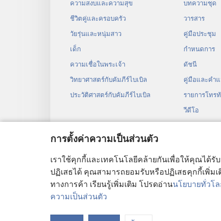
ความสงบและความสุข
บทความ​ชุด
ชีวิตคู่และครอบครัว
วารสาร
วัยรุ่น​และ​หนุ่ม​สาว
คู่มือ​ประชุม
เด็ก
กำหนด​การ
ความเชื่อในพระเจ้า
ดัชนี
วิทยาศาสตร์กับคัมภีร์ไบเบิล
คู่มือ​และ​คำ​แ
ประวัติศาสตร์กับคัมภีร์ไบเบิล
รายการโทรทั
วีดีโอ
เพลง
การตั้งค่าความเป็นส่วนตัว
ละคร​เสียง
การ​อ่าน​คัมภี
เราใช้คุกกี้และเทคโนโลยีคล้ายกันเพื่อให้คุณได้รั
ปฏิเสธได้ คุณสามารถยอมรับหรือปฏิเสธคุกกี้เพิ่มเติ
ทางการค้า เรียนรู้เพิ่มเติม โปรดอ่าน
นโยบายทั่วโลก
ความเป็นส่วนตัว
Copyright
© 2026 Watch Tower Bible and T