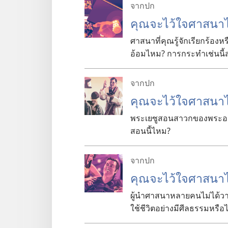
จากปก
คุณ
จะ
ไว้
ใจ
ศาสนา
ศาสนา
ที่
คุณ
รู้
จัก
เรียก
ร้อง
หร
อ้อม
ไหม? การ
กระทำ
เช่น
นี้
จากปก
คุณ
จะ
ไว้
ใจ
ศาสนา
พระ
เยซู
สอน
สาวก
ของ
พระอ
สอน
นี้
ไหม?
จากปก
คุณ
จะ
ไว้
ใจ
ศาสนา
ผู้
นำ
ศาสนา
หลาย
คน
ไม่
ได้
ว
ใช้
ชีวิต
อย่าง
มี
ศีลธรรม
หรือ
ไ