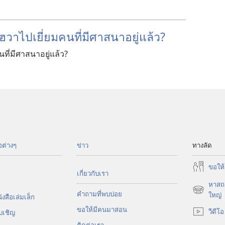
าไปเยี่ยมคนที่มีศาสนาอยู่แล้ว?
ที่มีศาสนาอยู่แล้ว?
อต่างๆ
ข่าว
ทางลัด
ขอ​ให้
เกี่ยว​กับ​เรา
หาสถา
คำถามที่พบบ่อย
(เปิด
ใหญ่
งสือ​เล่ม​เล็ก
หน้าต่าง
ขอ​ให้​มี​คน​มา​สอน
วีดีโอ
บ​เชิญ
ใหม่)