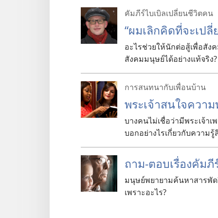
คัมภีร์ไบเบิลเปลี่ยนชีวิตคน
“ผม
เลิก
คิด
ที่
จะ
เปลี
อะไร
ช่วย
ให้
นัก
ต่อ
สู้
เพื่อ
สัง
สังคม
มนุษย์
ได้
อย่าง
แท้
จริง?
การสนทนากับเพื่อนบ้าน
พระเจ้า
สนใจ
ความ
บาง
คน
ไม่
เชื่อ
ว่า
มี
พระเจ้า
เ
บอก
อย่าง
ไร
เกี่ยว
กับ
ความ
รู้
ถาม-ตอบ
เรื่อง
คัมภีร
มนุษย์
พยายาม
ค้น
หา
สารพัด
เพราะ
อะไร?