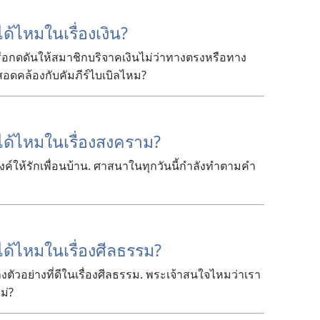
ได้
ไหม
ใน
เรื่อง
เงิน?
ือ
กดดัน
ให้
สมาชิก
บริจาค
เงิน
ไม่
ว่า
ทาง
ตรง
หรือ
ทาง
สอดคล้อง
กับ
คัมภีร์
ไบเบิล
ไหม?
ได้
ไหม
ใน
เรื่อง
สงคราม?
งค์
ให้
รัก
เพื่อน
บ้าน. ศาสนา
ใน
ทุก
วัน
นี้
กำลัง
ทำ
ตาม
คำ
ได้
ไหม
ใน
เรื่อง
ศีลธรรม?
าง
ตัว
อย่าง
ที่
ดี
ใน
เรื่อง
ศีลธรรม. พระเจ้า
สนใจ
ไหม
ว่า
เรา
ม่?