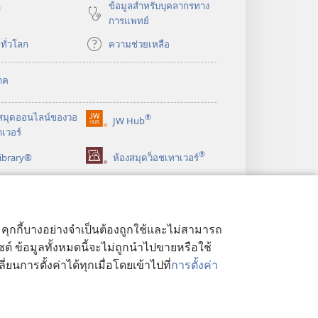
ข้อมูล​สำหรับ​บุคลากร​ทาง​
า
การ​แพทย์
​ทั่ว​โลก
ความช่วยเหลือ
าค
สมุด
ออนไลน์
ของ
วอ
®
JW Hub
(เปิด
เวอร์
หน้าต่าง
®
ibrary®
ใหม่)
ห้องสมุดว็อชเทาเวอร์
ด้ คุกกี้บางอย่างจำเป็นต้องถูกใช้และไม่สามารถ
ไซต์ ข้อมูลทั้งหมดนี้จะไม่ถูกนำไปขายหรือใช้
ยนการตั้งค่าได้ทุกเมื่อโดยเข้าไปที่
การตั้งค่า
ูลส่วนบุคคล
|
การตั้งค่าความเป็นส่วนตัว