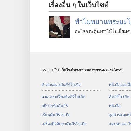
เรื่องอื่น ๆ ในเว็บไซต์
ทำไมพยานพระยะโฮว
อะไรกระตุ้นเราให้ไปเยี่ยมคน
®
JW.ORG
/ เว็บไซต์ทางการของพยานพระยะโฮวา
คำสอนของคัมภีร์ไบเบิล
หนังสือและสื่
ถาม-ตอบเรื่องคัมภีร์ไบเบิล
คัมภีร์​ไบเบิล
อธิบายข้อคัมภีร์
หนังสือ
เรียนคัมภีร์ไบเบิล
จุลสาร​และ​หนั
เครื่องมือศึกษาคัมภีร์ไบเบิล
แผ่น​พับ​และ​ใ