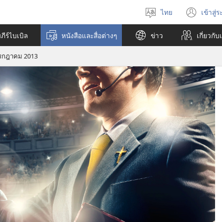
ไทย
เข้าสู่
เลือก
(เปิ
ภาษา
หน้า
ีร์ไบเบิล
หนังสือและสื่อต่างๆ
ข่าว
เกี่ยว​กับ
ใหม่
รกฎาคม 2013