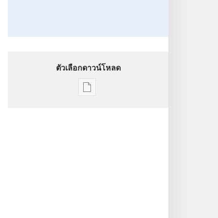
ตัวเลือกดาวน์โหลด
ตัว
เลือก
การ
ดาวน์โหลด
สิ่ง
พิมพ์
หอ
สังเกตการณ์
ศาสนา
ไว้ใจ
ได้