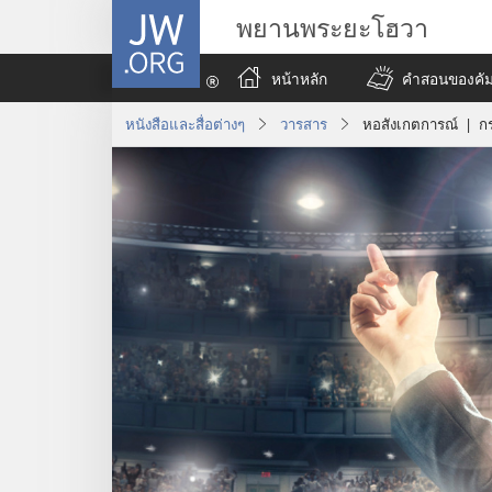
JW.ORG
พยานพระยะโฮวา
หน้าหลัก
คำสอนของคัมภ
หนังสือและสื่อต่างๆ
วารสาร
หอสังเกตการณ์ | ก