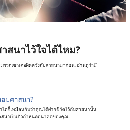
ศาสนา
ไว้
ใจ
ได้
ไหม?
าะ
พวก
เขา
เคย
ผิด
หวัง
กับ
ศาสนา
มา
ก่อน. อ่าน
ดู
ว่า
มี
สอบ
ศาสนา?
า
ใด
ก็
เหมือน
กับ
ว่า
คุณ
ได้
ฝาก
ชีวิต
ไว้
กับ
ศาสนา
นั้น
าสนา
เป็น
ตัว
กำหนด
อนาคต
ของ
คุณ.