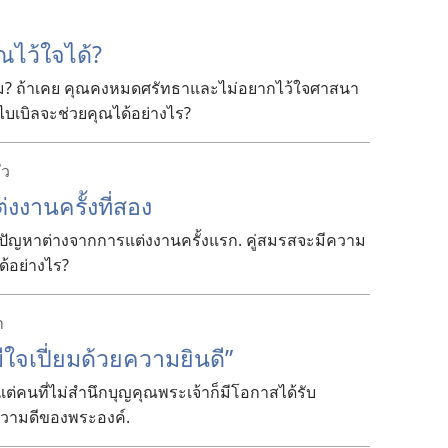
ุณ
ไว้
ใจ
ได้?
? ถ้า
เคย คุณ
คง
หมด
ศรัทธา
และ
ไม่
อยาก
ไว้
ใจ
ศาสนา
ไบเบิล
จะ
ช่วย
คุณ
ได้
อย่าง
ไร?
ัว
ต่งงาน
ครั้ง
ที่
สอง
ปัญหา
ต่าง
จาก
การ
แต่งงาน
ครั้ง
แรก. คู่
สมรส
จะ
มี
ความ
ด้
อย่าง
ไร?
า
ี
ใจ
เปี่ยม
ด้วย
ความ
ยินดี”
แต่
คน
ที่
ไม่
สำนึก
บุญคุณ
พระเจ้า
ก็
มี
โอกาส
ได้
รับ
วาม
ดี
ของ
พระองค์.