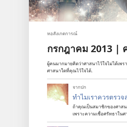
หอสังเกตการณ์
กรกฎาคม 2013 | 
ผู้
คน
มาก
มาย
คิด
ว่า
ศาสนา
ไว้
ใจ
ไม่
ได้
เพร
ศาสนา
ใด
ที่
คุณ
ไว้
ใจ
ได้.
จากปก
ทำไม
เรา
ควร
ตรวจ
ถ้า
คุณ
เป็น
สมาชิก
ของ
ศาสน
เพราะ
ความ
เชื่อ
ศรัทธา
ใน
ศ