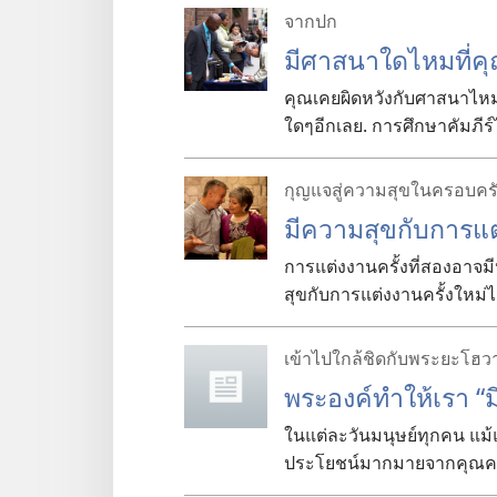
จากปก
มี
ศาสนา
ใด
ไหม
ที่
ค
คุณ
เคย
ผิด
หวัง
กับ
ศาสนา
ไหม
ใดๆ
อีก
เลย. การ
ศึกษา
คัมภีร์
กุญแจสู่ความสุขในครอบคร
มี
ความ
สุข
กับ
การ
แ
การ
แต่งงาน
ครั้ง
ที่
สอง
อาจ
มี
สุข
กับ
การ
แต่งงาน
ครั้ง
ใหม่
ไ
เข้า
ไป
ใกล้
ชิด
กับ
พระ
ยะโฮว
พระองค์
ทำ
ให้
เรา “ม
ใน
แต่
ละ
วัน
มนุษย์
ทุก
คน แม้
ประโยชน์
มาก
มาย
จาก
คุณ
ค