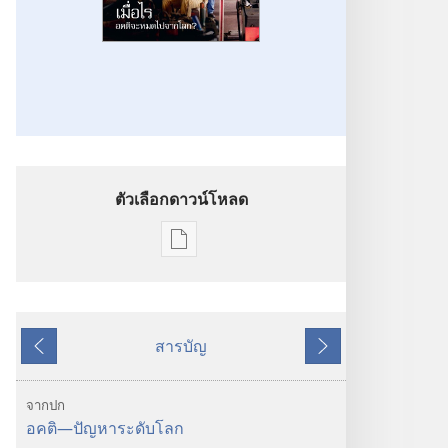
ตัวเลือกดาวน์โหลด
ตัว
เลือก
การ
ดาวน์โหลด
สารบัญ
สิ่ง
ย้อน
ถัด
พิมพ์
หลัง
ไป
หอ
จากปก
สังเกตการณ์
อคติ—ปัญหา​ระดับ​โลก