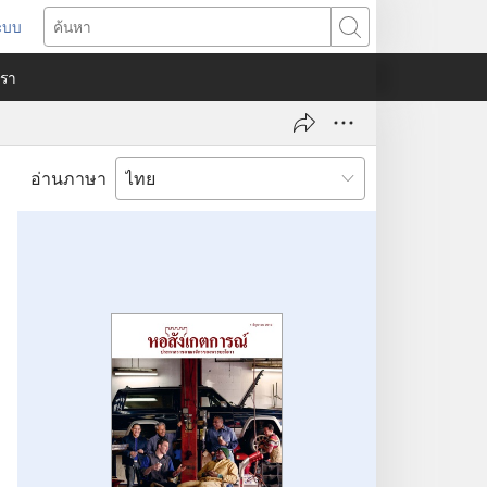
ระบบ
ด
ค้นหา
ต่าง
​เรา
)
อ่านภาษา