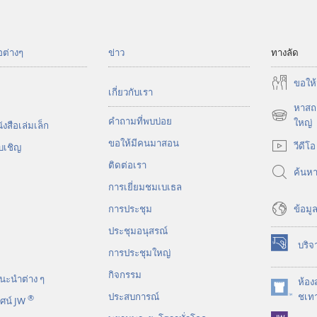
อต่างๆ
ข่าว
ทางลัด
ขอ​ให้
เกี่ยว​กับ​เรา
หาสถา
คำถามที่พบบ่อย
(เปิด
ใหญ่
งสือ​เล่ม​เล็ก
หน้าต่าง
ขอ​ให้​มี​คน​มา​สอน
วีดีโอ
บ​เชิญ
ใหม่)
ติด​ต่อ​เรา
ค้นห
การ​เยี่ยม​ชม​เบเธล
ข้อมูล
การประชุม
ประชุมอนุสรณ์
บริจ
(เปิด
การประชุมใหญ่
หน้าต่าง
กิจกรรม
นะ​นำ​ต่าง​ ๆ
ใหม่)
ห้อง
(เปิด
ประสบการณ์
ชเทา
®
ศน์ JW
หน้าต่าง