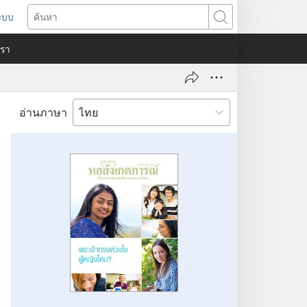
ระบบ
ด
ค้นหา
ต่าง
​เรา
)
อ่านภาษา