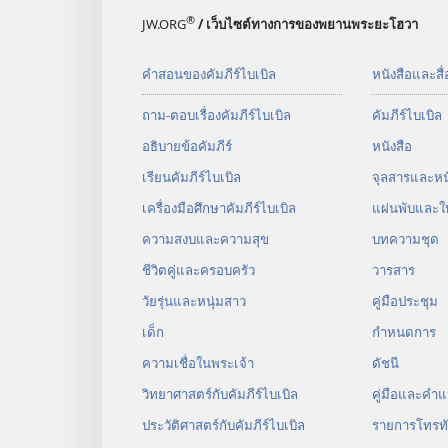
®
JW.ORG
/ เว็บไซต์ทางการของพยานพระยะโฮวา
คำสอนของคัมภีร์ไบเบิล
หนังสือและสื่
ถาม-ตอบเรื่องคัมภีร์ไบเบิล
คัมภีร์​ไบเบิล
อธิบายข้อคัมภีร์
หนังสือ
เรียนคัมภีร์ไบเบิล
จุลสาร​และ​หนั
เครื่องมือศึกษาคัมภีร์ไบเบิล
แผ่น​พับ​และ​ใ
ความสงบและความสุข
บทความ​ชุด
ชีวิตคู่และครอบครัว
วารสาร
วัยรุ่น​และ​หนุ่ม​สาว
คู่มือ​ประชุม
เด็ก
กำหนด​การ
ความเชื่อในพระเจ้า
ดัชนี
วิทยาศาสตร์กับคัมภีร์ไบเบิล
คู่มือ​และ​คำ​แ
ประวัติศาสตร์กับคัมภีร์ไบเบิล
รายการโทรทั