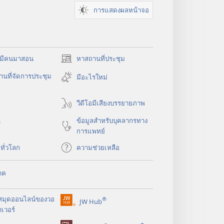
การแสดงผลหน้าจอ
​มี​คน​มา​สอน
หาสถานที่ประชุม
(เปิด
หน้าต่าง
นที่จัดการประชุม
มีอะไรใหม่
ใหม่)
วีดีโอมีเสียงบรรยายภาพ
ข้อมูล​สำหรับ​บุคลากร​ทาง​
า
การ​แพทย์
​ทั่ว​โลก
ความช่วยเหลือ
าค
สมุด
ออนไลน์
ของ
วอ
®
JW Hub
(เปิด
เวอร์
หน้าต่าง