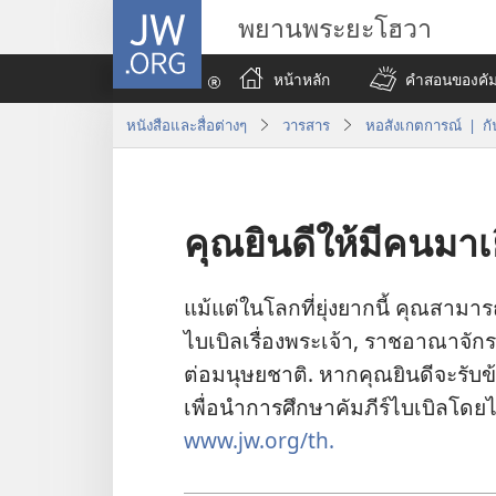
JW.ORG
พยานพระยะโฮวา
หน้าหลัก
คำสอนของคัมภ
หนังสือและสื่อต่างๆ
วารสาร
หอสังเกตการณ์ | ก
คุณยินดีให้มีคนมาเ
แม้​แต่​ใน​โลก​ที่​ยุ่ง​ยาก​นี้ คุณ​สามาร
ไบเบิล​เรื่อง​พระเจ้า, ราชอาณาจักร,
ต่อ​มนุษยชาติ. หาก​คุณ​ยินดี​จะ​รับ​ข้อ​
เพื่อ​นำ​การ​ศึกษา​คัมภีร์​ไบเบิล​โดย​
www.jw.org/th.