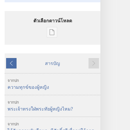
ตัวเลือกดาวน์โหลด
ตัว
เลือก
การ
ดาวน์โหลด
สารบัญ
สิ่ง
ย้อน
ถัด
พิมพ์
หลัง
ไป
หอ
จากปก
สังเกตการณ์
ความทุกข์ของผู้หญิง
พระเจ้า
ทรง
จากปก
ห่วงใย
พระเจ้าทรงใฝ่พระทัยผู้หญิงไหม?
ผู้
หญิง
จากปก
ไหม?