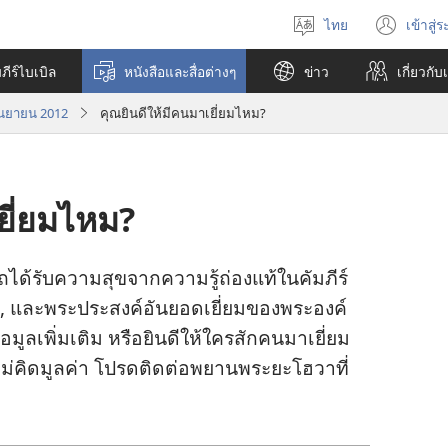
ไทย
เข้าสู่
เลือก
(เปิ
ภาษา
หน้า
ีร์ไบเบิล
หนังสือและสื่อต่างๆ
ข่าว
เกี่ยว​กับ
ใหม่
ันยายน 2012
คุณยินดีให้มีคนมาเยี่ยมไหม?
ยี่ยมไหม?
ถ​ได้​รับ​ความ​สุข​จาก​ความ​รู้​ถ่อง​แท้​ใน​คัมภีร์​
 และ​พระ​ประสงค์​อัน​ยอด​เยี่ยม​ของ​พระองค์​
มูล​เพิ่ม​เติม หรือ​ยินดี​ให้​ใคร​สัก​คน​มา​เยี่ยม​
ไม่​คิด​มูล​ค่า โปรด​ติด​ต่อ​พยาน​พระ​ยะโฮวา​ที่