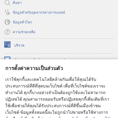
ค้นหา
ข้อมูล​สำหรับ​บุคลากร​ทาง​การ​แพทย์
ข้อมูล​ทั่ว​โลก
ความช่วยเหลือ
บริจาค
(เปิด
หน้าต่าง
ใหม่)
ห้องสมุด
ออนไลน์
ของ
วอชเทาเวอร์
(เปิด
การตั้งค่าความเป็นส่วนตัว
หน้าต่าง
®
JW Hub
ใหม่)
(เปิด
เราใช้คุกกี้และเทคโนโลยีคล้ายกันเพื่อให้คุณได้รับ
หน้าต่าง
JW Library®
ประสบการณ์ที่ดีที่สุดบนเว็บไซต์ เพื่อที่เว็บไซต์ของเราจะ
ใหม่)
ทำงานได้ คุกกี้บางอย่างจำเป็นต้องถูกใช้และไม่สามารถ
®
ห้องสมุดว็อชเทาเวอร์
ปฏิเสธได้ คุณสามารถยอมรับหรือปฏิเสธคุกกี้เพิ่มเติมที่เรา
ใช้เพื่อช่วยให้คุณได้รับประสบการณ์ที่ดีขึ้นเมื่อเข้าชม
เว็บไซต์ ข้อมูลทั้งหมดนี้จะไม่ถูกนำไปขายหรือใช้ทางการ