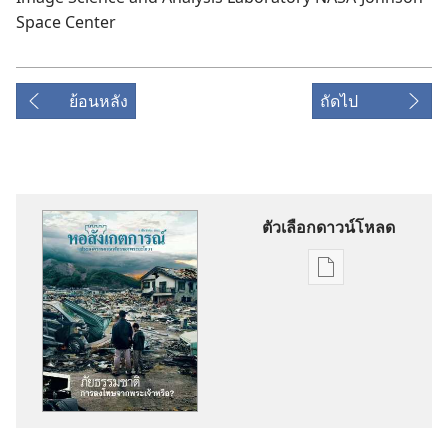
Space Center
ย้อนหลัง
ถัดไป
ตัวเลือกดาวน์โหลด
ตัว
เลือก
การ
ดาวน์โหลด
สิ่ง
พิมพ์
หอ