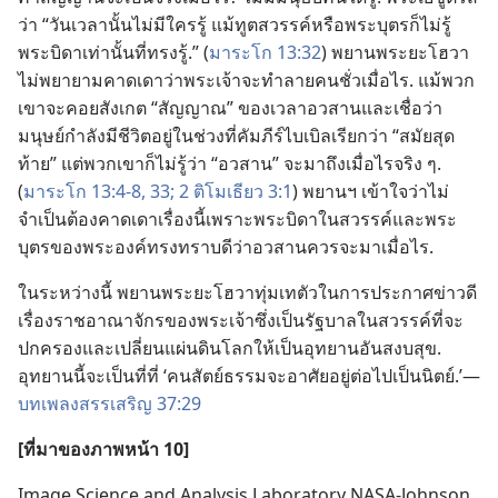
ว่า “วัน​เวลา​นั้น​ไม่​มี​ใคร​รู้ แม้​ทูตสวรรค์​หรือ​พระ​บุตร​ก็​ไม่​รู้
พระ​บิดา​เท่า​นั้น​ที่​ทรง​รู้.” (
มาระโก 13:32
) พยาน​พระ​ยะโฮวา​
ไม่​พยายาม​คาด​เดา​ว่า​พระเจ้า​จะ​ทำลาย​คน​ชั่ว​เมื่อ​ไร. แม้​พวก​
เขา​จะ​คอย​สังเกต “สัญญาณ” ของ​เวลา​อวสาน​และ​เชื่อ​ว่า​
มนุษย์​กำลัง​มี​ชีวิต​อยู่​ใน​ช่วง​ที่​คัมภีร์​ไบเบิล​เรียก​ว่า “สมัย​สุด​
ท้าย” แต่​พวก​เขา​ก็​ไม่​รู้​ว่า “อวสาน” จะ​มา​ถึง​เมื่อ​ไร​จริง ๆ.
(
มาระโก 13:4-8,
33;
2 ติโมเธียว 3:1
) พยาน​ฯ เข้าใจ​ว่า​ไม่​
จำเป็น​ต้อง​คาด​เดา​เรื่อง​นี้​เพราะ​พระ​บิดา​ใน​สวรรค์​และ​พระ​
บุตร​ของ​พระองค์​ทรง​ทราบ​ดี​ว่า​อวสาน​ควร​จะ​มา​เมื่อ​ไร.
ใน​ระหว่าง​นี้ พยาน​พระ​ยะโฮวา​ทุ่มเท​ตัว​ใน​การ​ประกาศ​ข่าว​ดี​
เรื่อง​ราชอาณาจักร​ของ​พระเจ้า​ซึ่ง​เป็น​รัฐบาล​ใน​สวรรค์​ที่​จะ​
ปกครอง​และ​เปลี่ยน​แผ่นดิน​โลก​ให้​เป็น​อุทยาน​อัน​สงบ​สุข.
อุทยาน​นี้​จะ​เป็น​ที่​ที่ ‘คน​สัตย์​ธรรม​จะ​อาศัย​อยู่​ต่อ​ไป​เป็น​นิตย์.’—
บทเพลง​สรรเสริญ 37:29
[ที่​มา​ของ​ภาพ​หน้า 10]
Image Science and Analysis Laboratory NASA-Johnson