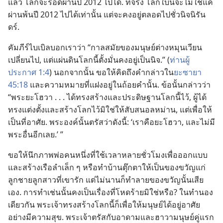
แล้ว โลก​จะ​รอด​ผ่าน​ปี 2012 ไป​ได้. ที่​จริง โลก​ใบ​นี้​จะ​ไม่​ใช่​แค่​
ผ่าน​พ้น​ปี 2012 ไป​ได้​เท่า​นั้น แต่​จะ​คง​อยู่​ตลอด​ไป​ชั่ว​นิจ​นิรัน
ดร์.
คัมภีร์​ไบเบิล​บอก​เรา​ว่า “กาล​สมัย​ของ​มนุษย์​ต่าง​หมุน​เวียน​
เปลี่ยน​ไป, แต่​แผ่นดิน​โลก​นี้​ตั้ง​มั่นคง​อยู่​เป็น​นิจ.” (
ท่าน​ผู้​
ประกาศ 1:4
) นอก​จาก​นั้น ขอ​ให้​คิด​ถึง​คำ​กล่าว​ใน​
ยะซายา
45:18
และ​ความ​หมาย​ที่​แฝง​อยู่​ใน​ถ้อย​คำ​นั้น. ข้อ​นั้น​กล่าว​ว่า
“พระ​ยะโฮวา . . . ได้​ทรง​สร้าง​และ​ประดิษฐาน​โลก​นี้​ไว้, ผู้​ได้​
ทรง​แต่ง​ตั้ง​และ​สร้าง​โลก​ไว้​มิ​ใช่​ให้​สับสน​อลหม่าน, แต่​เพื่อ​ให้​
เป็น​ที่​อาศัย. พระองค์​นั้น​ตรัส​ว่า​ดัง​นี้: ‘เรา​คือ​ยะโฮวา, และ​ไม่​มี​
พระ​อื่น​อีก​เลย.’ ”
ขอ​ให้​นึก​ภาพ​พ่อ​คน​หนึ่ง​ที่​ใช้​เวลา​หลาย​ชั่วโมง​เพื่อ​ออก​แบบ​
และ​สร้าง​เรือ​ลำ​เล็ก ๆ หรือ​ทำ​บ้าน​ตุ๊กตา​ให้​เป็น​ของ​ขวัญ​แก่​
ลูก​ชาย​ลูก​สาว​ที่​เขา​รัก แต่​ไม่​นาน​ก็​ทำลาย​ของ​ขวัญ​นั้น​เสีย​
เอง. การ​ทำ​เช่น​นั้น​คง​เป็น​เรื่อง​ที่​โหด​ร้าย​มิ​ใช่​หรือ? ใน​ทำนอง​
เดียว​กัน พระเจ้า​ทรง​สร้าง​โลก​นี้​ก็​เพื่อ​ให้​มนุษย์​ได้​อยู่​อาศัย​
อย่าง​มี​ความ​สุข. พระเจ้า​ตรัส​กับ​อาดาม​และ​ฮาวา​มนุษย์​คู่​แรก​