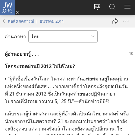
JW.ORG
เข้า
เปลี่ยน
ค้นหา
แส
สู่
ภาษา
ใน
เมน
ระบบ
หอสังเกตการณ์ | ธันวาคม 2011
JW.ORG
(เปิด
หน้าต่าง
อ่านภาษา
ใหม่)
ผู้​อ่าน​อยาก​รู้ . . .
โลก​จะ​รอด​ผ่าน​ปี 2012 ไป​ได้​ไหม?
▪ “ผู้​ที่​เชื่อ​เรื่อง​วัน​โลกา​วินาศ​ต่าง​พา​กัน​อพยพ​มา​อยู่​ใน​หมู่​บ้าน​
แห่ง​หนึ่ง​ของ​ฝรั่งเศส . . . พวก​เขา​เชื่อ​ว่า​โลก​จะ​ถึง​จุด​จบ​ใน​วัน​
ที่ 21 ธันวาคม 2012 ซึ่ง​เป็น​วัน​สุด​ท้าย​ของ​ปฏิทิน​มายา​
โบราณ​ที่​มี​รอบ​ยาว​นาน 5,125 ปี.”—สำนัก​ข่าว​บีบีซี
แม้​บรรดา​ผู้​นำ​ศาสนา และ​ผู้​ที่​อ้าง​ตัว​เป็น​นัก​วิทยาศาสตร์ หรือ​
นัก​พยากรณ์​ใน​ศตวรรษ​ที่ 21 จะ​ออก​มา​ประกาศ​ว่า​โลก​กำลัง​
จะ​ถึง​จุด​จบ แต่​ความ​จริง​แล้ว​โลก​จะ​ยัง​คง​อยู่​ไป​อีก​นาน. ใช่​