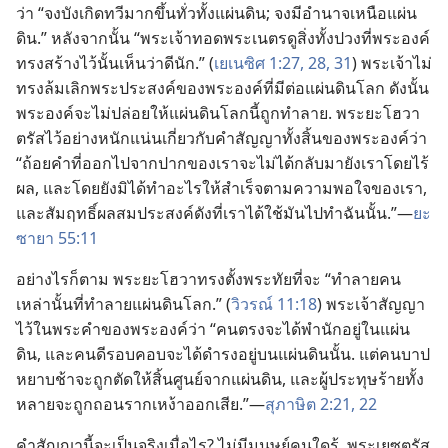
ว่า “จง​บังเกิด​ทวี​มาก​ขึ้น​ทั่ว​ทั้ง​แผ่นดิน; จง​มี​อำนาจ​เหนือ​แผ่น
ดิน.” หลัง​จาก​นั้น “พระเจ้า​ทอด​พระ​เนตร​ดู​สิ่ง​ทั้ง​ปวง​ที่​พระองค์​
ทรง​สร้าง​ไว้​นั้น​เห็น​ว่า​ดี​นัก.” (
เยเนซิศ 1:27, 28,
31
) พระเจ้า​ไม่​
ทรง​ล้ม​เลิก​พระ​ประสงค์​ของ​พระองค์​ที่​มี​ต่อ​แผ่นดิน​โลก ดัง​นั้น
พระองค์​จะ​ไม่​ปล่อย​ให้​แผ่นดิน​โลก​นี้​ถูก​ทำลาย. พระ​ยะโฮวา​
ตรัส​ไว้​อย่าง​หนักแน่น​เกี่ยว​กับ​คำ​สัญญา​ทั้ง​สิ้น​ของ​พระองค์​ว่า
“ถ้อย​คำ​ที่​ออก​ไป​จาก​ปาก​ของ​เรา​จะ​ไม่​ได้​กลับ​มา​ยัง​เรา​โดย​ไร้​
ผล, และ​โดย​ยัง​มิ​ได้​ทำ​อะไร​ให้​สำเร็จ​ตาม​ความ​พอ​ใจ​ของ​เรา,
และ​สัมฤทธิ์​ผล​สม​ประสงค์​ดัง​ที่​เรา​ได้​ใช้​มัน​ไป​ทำ​ฉัน​นั้น.”—
ยะ
ซายา 55:11
อย่าง​ไร​ก็​ตาม พระ​ยะโฮวา​ทรง​ตั้ง​พระทัย​ที่​จะ “ทำลาย​คน​
เหล่า​นั้น​ที่​ทำลาย​แผ่นดิน​โลก.” (
วิวรณ์ 11:18
) พระเจ้า​สัญญา​
ไว้​ใน​พระ​คำ​ของ​พระองค์​ว่า “คน​ตรง​จะ​ได้​พำนัก​อยู่​ใน​แผ่น
ดิน, และ​คน​ดี​รอบคอบ​จะ​ได้​ดำรง​อยู่​บน​แผ่นดิน​นั้น. แต่​คน​บาป​
หยาบ​ช้า​จะ​ถูก​ตัด​ให้​สิ้น​ศูนย์​จาก​แผ่นดิน, และ​ผู้​ประทุษร้าย​ทั้ง​
หลาย​จะ​ถูก​ถอน​ราก​เหง้า​ออก​เสีย.”—
สุภาษิต 2:21, 22
คำ​สัญญา​นี้​จะ​เป็น​จริง​เมื่อ​ไร? ไม่​มี​มนุษย์​คน​ใด​รู้. พระ​เยซู​ตรัส​