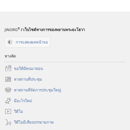
สังเกตการณ์
ธันวาคม 2011
®
JW.ORG
/ เว็บไซต์ทางการของพยานพระยะโฮวา
การแสดงผลหน้าจอ
ทางลัด
ขอ​ให้​มี​คน​มา​สอน
หาสถานที่ประชุม
(เปิด
หน้าต่าง
หาสถานที่จัดการประชุมใหญ่
(เปิด
ใหม่)
หน้าต่าง
มีอะไรใหม่
ใหม่)
วีดีโอ
วีดีโอมีเสียงบรรยายภาพ