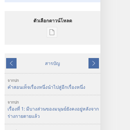
ตัวเลือกดาวน์โหลด
ตัว
เลือก
การ
ดาวน์โหลด
สารบัญ
สิ่ง
ย้อน
ถัด
พิมพ์
หลัง
ไป
หอ
จากปก
สังเกตการณ์
คำสอนเท็จเรื่องหนึ่งนำไปสู่อีกเรื่องหนึ่ง
พฤศจิกายน 2009
จากปก
เรื่องที่ 1: มีบางส่วนของมนุษย์ยังคงอยู่หลังจาก
ร่างกายตายแล้ว