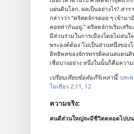
แผ่นดิน​โลก. ผล​เป็น​อย่าง​ไร?
สาราน
กล่าว​ว่า “คริสตจักร​ค่อย ๆ เข้า​มา​
คอย​ท่า​กัน​อยู่.” คริสตจักร​เริ่ม​เสริม
มี​ส่วน​ร่วม​ใน​การ​เมือง​โดย​ไม่​สนใจ​
พระองค์​ต้อง ‘ไม่​เป็น​ส่วน​หนึ่ง​ของ​โ
อิทธิพล​ของ​จักรพรรดิ​คอนสแตนติน
เชื่อ​บาง​อย่าง หนึ่ง​ใน​นั้น​ก็​คือ​ความ​
เปรียบ​เทียบ​ข้อ​คัมภีร์​เหล่า​นี้:
บทเพล
โมเธียว 2:11, 12
ความ​จริง:
คน​ดี​ส่วน​ใหญ่​จะ​มี​ชีวิต​ตลอด​ไป​บ