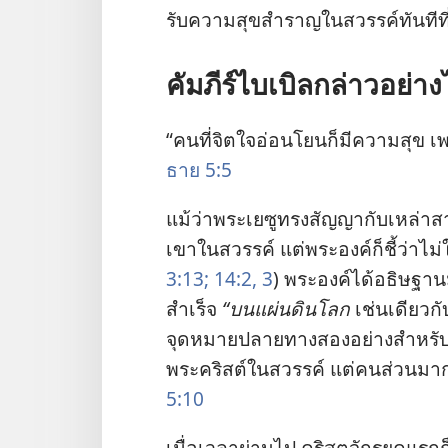
รับ​ความ​สุข​สำราญ​ใน​สวรรค์​ทันที​ที
คัมภีร์​ไบเบิล​กล่าว​อย่าง
“คน​ที่​จิตใจ​อ่อนโยน​ก็​มี​ความ​สุข เพ
ธาย 5:5
แม้​ว่า​พระ​เยซู​ทรง​สัญญา​กับ​เหล่า​
เขา​ใน​สวรรค์ แต่​พระองค์​ก็​ชี้​ว่า​ไ
3:13;
14:2, 3
) พระองค์​ได้​อธิษฐาน​ม
สำเร็จ
“บน​แผ่นดิน​โลก
เช่น​เดียว​ก
จุด​หมาย​ปลาย​ทาง​สอง​อย่าง​สำหรับ
พระ​คริสต์​ใน​สวรรค์ แต่​คน​ส่วน​มา
5:10
เมื่อ​เวลา​ผ่าน​ไป คริสตจักร​ยุค​แรก​ก็