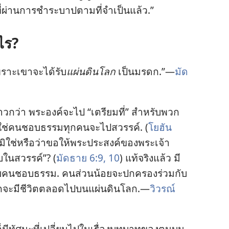
่​ผ่าน​การ​ชำระ​บาป​ตาม​ที่​จำเป็น​แล้ว.”
​ไร?
ราะ​เขา​จะ​ได้​รับ​
แผ่นดิน​โลก
เป็น​มรดก.”—
มัด
สาวก​ว่า พระองค์​จะ​ไป “เตรียม​ที่” สำหรับ​พวก​
ม่​ใช่​คน​ชอบธรรม​ทุก​คน​จะ​ไป​สวรรค์. (
โยฮัน
ิ​ใช่​หรือ​ว่า​ขอ​ให้​พระ​ประสงค์​ของ​พระเจ้า​
ับ​ใน​สวรรค์”? (
มัดธาย 6:9, 10
) แท้​จริง​แล้ว มี​
​คน​ชอบธรรม. คน​ส่วน​น้อย​จะ​ปกครอง​ร่วม​กับ​
ก​จะ​มี​ชีวิต​ตลอด​ไป​บน​แผ่นดิน​โลก.—
วิวรณ์
​มี​ทัศนะ​ที่​เปลี่ยน​ไป​ใน​เรื่อง​บทบาท​ของ​ตน​บน​