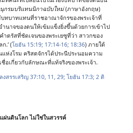
ุกรม​บริแทนนิกา​ฉบับ​ใหม่
(ภาษา​อังกฤษ)
มี​บทบาท​แทน​ที่​ราชอาณาจักร​ของ​พระเจ้า​ที่​
​อำนาจ​ของ​ตน​ให้​เข้มแข็ง​ยิ่ง​ขึ้น​ด้วย​การ​เข้า​ไป​
คำ​ตรัส​ที่​ชัดเจน​ของ​พระ​เยซู​ที่​ว่า สาวก​ของ​
ลก.’ (
โยฮัน 15:19;
17:14-16;
18:36
) ภาย​ใต้​
​แห่ง​โรม คริสตจักร​ได้​ประนีประนอม​ความ​
เชื่อ​เกี่ยว​กับ​ลักษณะ​ที่​แท้​จริง​ของ​พระเจ้า.
ง​สรรเสริญ 37:10, 11,
29;
โยฮัน 17:3;
2 ติ
น​แผ่นดิน​โลก ไม่​ใช่​ใน​สวรรค์