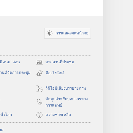
การแสดงผลหน้าจอ
​มี​คน​มา​สอน
หาสถานที่ประชุม
(เปิด
หน้าต่าง
นที่จัดการประชุม
มีอะไรใหม่
ใหม่)
วีดีโอมีเสียงบรรยายภาพ
ข้อมูล​สำหรับ​บุคลากร​ทาง​
า
การ​แพทย์
​ทั่ว​โลก
ความช่วยเหลือ
าค