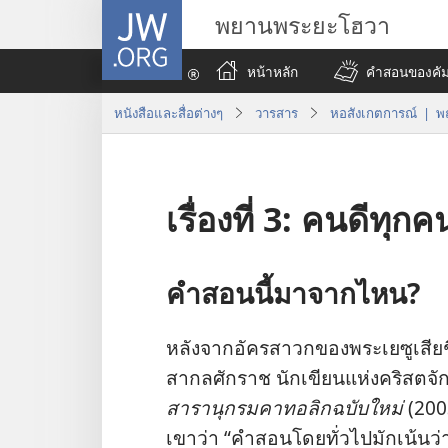
JW.ORG
พยานพระยะโฮวา
หน้าหลัก
คำสอนของคัมภ
หนังสือและสื่อต่างๆ
วารสาร
หอสังเกตการณ์ | พ
เรื่องที่ 3: คนดีทุ
คำ​สอน​นี้​มา​จาก​ไหน?
หลัง​จาก​อัครสาวก​ของ​พระ​เยซู​เสีย​ชี
สากล​ศักราช นัก​เขียน​แห่ง​คริสตจักร​ใ
สารานุกรม​คาทอลิก​ฉบับ​ใหม่
(200
เขา​ว่า “คำ​สอน​โดย​ทั่ว​ไป​มัก​เน้น​ว