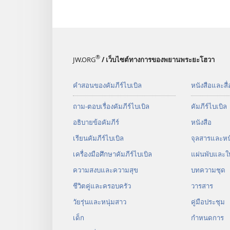
®
JW.ORG
/ เว็บไซต์ทางการของพยานพระยะโฮวา
คำสอนของคัมภีร์ไบเบิล
หนังสือและสื่
ถาม-ตอบเรื่องคัมภีร์ไบเบิล
คัมภีร์​ไบเบิล
อธิบายข้อคัมภีร์
หนังสือ
เรียนคัมภีร์ไบเบิล
จุลสาร​และ​หนั
เครื่องมือศึกษาคัมภีร์ไบเบิล
แผ่น​พับ​และ​ใ
ความสงบและความสุข
บทความ​ชุด
ชีวิตคู่และครอบครัว
วารสาร
วัยรุ่น​และ​หนุ่ม​สาว
คู่มือ​ประชุม
เด็ก
กำหนด​การ