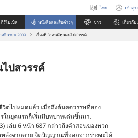
ไทย
เข้าสู่
เลือก
(เปิ
ภาษา
หน้า
ีร์ไบเบิล
หนังสือและสื่อต่างๆ
ข่าว
เกี่ยว​กับ
ใหม่
ฤศจิกายน 2009
เรื่องที่ 3: คนดีทุกคนไปสวรรค์
กคนไปสวรรค์
วิต​ไป​หมด​แล้ว เมื่อ​ถึง​ต้น​ศตวรรษ​ที่​สอง​
น​ยุค​แรก​ก็​เริ่ม​มี​บทบาท​เด่น​ขึ้น​มา.
3) เล่ม 6 หน้า 687 กล่าว​ถึง​คำ​สอน​ของ​พวก​
่า​หลัง​จาก​ตาย จิตวิญญาณ​ที่​ออก​จาก​ร่าง​จะ​ได้​