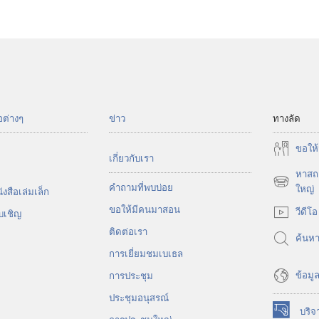
อต่างๆ
ข่าว
ทางลัด
ขอ​ให้
เกี่ยว​กับ​เรา
หาสถา
คำถามที่พบบ่อย
(เปิด
ใหญ่
งสือ​เล่ม​เล็ก
หน้าต่าง
ขอ​ให้​มี​คน​มา​สอน
วีดีโอ
บ​เชิญ
ใหม่)
ติด​ต่อ​เรา
ค้นห
การ​เยี่ยม​ชม​เบเธล
ข้อมูล
การประชุม
ประชุมอนุสรณ์
บริจ
(เปิด