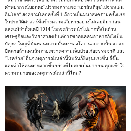
คำ
พยากรณ์
บอก
ต่อ
ไป
ว่า
สงคราม
จะ “เอา
สันติ
สุข
ไป
จาก
แผ่น
ดิน
โลก” สงคราม
โลก
ครั้ง
ที่ 1 ถือ
ว่า
เป็น
มหา
สงคราม
ครั้ง
แรก
ใน
ประวัติศาสตร์
ที่
สร้าง
ความ
เสียหาย
อย่าง
ไม่
เคย
มี
มา
ก่อน
และ
แม้
ว่า
ตั้ง
แต่
ปี 1914 โลก
จะ
ก้าว
หน้า
ไป
มาก
ทั้ง
ใน
ด้าน
เศรษฐกิจ
และ
วิทยาศาสตร์ แต่
การ
ขาด
แคลน
อาหาร
ก็
ยัง
เป็น
ปัญหา
ใหญ่
ที่
บั่น
ทอน
ความ
มั่นคง
ของ
โลก นอก
จาก
นั้น แต่
ละ
ปี
หลาย
ล้าน
คน
ล้ม
ตาย
เพราะ
ความ
เจ็บ
ป่วย ภัย
ธรรมชาติ และ
“โรค
ร้าย” อื่น
ๆ
เหตุ
การณ์
เหล่า
นี้
นับ
วัน
ก็
ยิ่ง
รุนแรง
ขึ้น ถี่
ขึ้น
และ
ทำ
ให้
คน
ตาย
มาก
ขึ้น
อย่าง
ที่
ไม่
เคย
เป็น
มา
ก่อน คุณ
เข้าใจ
ความ
หมาย
ของ
เหตุ
การณ์
เหล่า
นี้
ไหม?