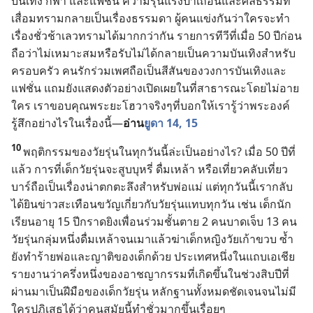
บันเทิง กีฬา และ
แฟชั่น ความ
รุนแรง
ป่า
เถื่อน
และ
ศีลธรรม
ที่
เสื่อม
ทราม
กลาย
เป็น
เรื่อง
ธรรมดา ผู้
คน
แข่ง
กัน
ว่า
ใคร
จะ
ทำ
เรื่อง
ชั่ว
ช้า
เลว
ทราม
ได้
มาก
กว่า
กัน รายการ
ทีวี
ที่
เมื่อ 50 ปี
ก่อน
ถือ
ว่า
ไม่
เหมาะ
สม
หรือ
รับ
ไม่
ได้
กลาย
เป็น
ความ
บันเทิง
สำหรับ
ครอบครัว
คน
รัก
ร่วม
เพศ
ถือ
เป็น
สี
สัน
ของ
วงการ
บันเทิง
และ
แฟชั่น แถม
ยัง
แสดง
ตัว
อย่าง
เปิด
เผย
ใน
ที่
สาธารณะ
โดย
ไม่
อาย
ใคร เรา
ขอบคุณ
พระ
ยะโฮวา
จริง
ๆ
ที่
บอก
ให้
เรา
รู้
ว่า
พระองค์
รู้สึก
อย่าง
ไร
ใน
เรื่อง
นี้—
อ่าน
ยูดา 14, 15
10
พฤติกรรม
ของ
วัยรุ่น
ใน
ทุก
วัน
นี้
ล่ะ
เป็น
อย่าง
ไร? เมื่อ 50 ปี
ที่
แล้ว การ
ที่
เด็ก
วัยรุ่น
จะ
สูบ
บุหรี่ ดื่ม
เหล้า หรือ
เที่ยว
คลับ
เที่ยว
บาร์
ถือ
เป็น
เรื่อง
น่า
ตกตะลึง
สำหรับ
พ่อ
แม่ แต่
ทุก
วัน
นี้
เรา
กลับ
ได้
ยิน
ข่าว
สะเทือน
ขวัญ
เกี่ยว
กับ
วัยรุ่น
แทบ
ทุก
วัน เช่น เด็ก
นัก
เรียน
อายุ 15 ปีก
ราด
ยิง
เพื่อน
ร่วม
ชั้น
ตาย 2 คน
บาดเจ็บ 13 คน
วัยรุ่น
กลุ่ม
หนึ่ง
ดื่ม
เหล้า
จน
เมา
แล้ว
ฆ่า
เด็ก
หญิง
วัย
เก้า
ขวบ ซ้ำ
ยัง
ทำ
ร้าย
พ่อ
และ
ญาติ
ของ
เด็ก
ด้วย ประเทศ
หนึ่ง
ใน
แถบ
เอเชีย
รายงาน
ว่า
ครึ่ง
หนึ่ง
ของ
อาชญากรรม
ที่
เกิด
ขึ้น
ใน
ช่วง
สิบ
ปี
ที่
ผ่าน
มา
เป็น
ฝีมือ
ของ
เด็ก
วัยรุ่น หลักฐาน
ทั้ง
หมด
ชัดเจน
จน
ไม่
มี
ใคร
ปฏิเสธ
ได้
ว่า
คน
สมัย
นี้
ทำ
ชั่ว
มาก
ขึ้น
เรื่อย
ๆ