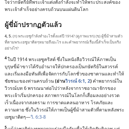
ใจ
ว่า
กษัตริย์
ที่
พระเจ้า
แต่ง
ตั้ง
กำลัง
จะ
ทำ
ให้
พระ
ประสงค์
ของ
พระเจ้า
สำเร็จ
อย่าง
ครบ
ถ้วน
บน
แผ่นดิน
โลก
ผู้
ขี่
ม้า
ปรากฏ
ตัว
แล้ว
4, 5.
(ก) พระ
เยซู
กำลัง
ทำ
อะไร
ตั้ง
แต่
ปี 1914? (ดู
ภาพ
แรก) (ข) ผู้
ขี่
ม้า
สาม
ตัว
ที่
ตาม
พระ
เยซู
มา
ติด
ๆ
หมาย
ถึง
อะไร และ
คำ
พยากรณ์
เรื่อง
นี้
สำเร็จ
เป็น
จริง
อย่าง
ไร?
4
ใน
ปี 1914 พระ
เยซู
คริสต์ ซึ่ง
ใน
หนังสือ
วิวรณ์
ให้
ภาพ
เป็น
บุรุษ
ขี่
ม้า
ขาว
ได้
รับ
อำนาจ
ให้
ปกครอง
เป็น
กษัตริย์
ใน
สวรรค์
และ
เริ่ม
ลง
มือ
ทันที
เพื่อ
จัด
การ
กับ
โลก
ชั่ว
ของ
ซาตาน
และ
ทำ
ให้
ชัย
ชนะ
ของ
ท่าน
ครบ
ถ้วน
(อ่าน
วิวรณ์ 6:1, 2
)
คำ
พยากรณ์
ใน
วิวรณ์
บท 6 พรรณนา
ต่อ
ไป
ว่า
หลัง
จาก
ราชอาณาจักร
ของ
พระเจ้า
เริ่ม
ปกครอง สภาพการณ์
ใน
โลก
ก็
เสื่อม
ลง
อย่าง
รวด
เร็ว
เนื่อง
จาก
สงคราม การ
ขาด
แคลน
อาหาร โรค
ภัย
และ
ความ
ตาย ซึ่ง
ใน
วิวรณ์
ให้
ภาพ
เป็น
ผู้
ขี่
ม้า
สาม
ตัว
ที่
ตาม
หลัง
พระ
เยซู
มา
ติด
ๆ
—
วิ. 6:3-8
5
แม้
ว่า
ชาติ
ต่าง
ๆ
พยายาม
ร่วม
มือ
กัน
เพื่อ
ให้
เกิด
สันติภาพ แต่