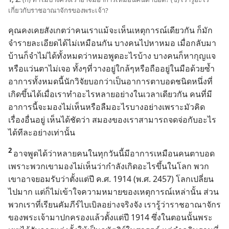
เกี่ยว
กับ
ราชอาณาจักร
ของ
พระเจ้า?
คุณ
คง
เคย
สังเกต
ว่า
คน
เรา
แม้
จะ
เห็น
เหตุ
การณ์
เดียว
กัน ก็
มัก
จำ
ราย
ละเอียด
ได้
ไม่
เหมือน
กัน บาง
คน
ไป
หา
หมอ เมื่อ
กลับ
มา
บ้าน
ก็
จำ
ไม่
ได้
ทั้ง
หมด
ว่า
หมอ
พูด
อะไร
บ้าง บาง
คน
ก็
หา
กุญแจ
หรือ
แว่นตา
ไม่
เจอ ทั้ง
ๆ
ที่
วาง
อยู่
ใกล้
ๆ
หรือ
ถือ
อยู่
ใน
มือ
ด้วย
ซ้ำ
อาการ
ทั้ง
หมด
นี้
นัก
วิจัย
บอก
ว่า
เป็น
อาการ
ตา
บอด
ชนิด
หนึ่ง
ที่
เกิด
ขึ้น
ได้
เมื่อ
เรา
ทำ
อะไร
หลาย
อย่าง
ใน
เวลา
เดียว
กัน คน
ที่
มี
อาการ
นี้
จะ
มอง
ไม่
เห็น
หรือ
ลืม
อะไร
บาง
อย่าง
เพราะ
มัว
คิด
เรื่อง
อื่น
อยู่ เห็น
ได้
ชัด
ว่า สมอง
ของ
เรา
สามารถ
จดจ่อ
กับ
อะไร
ได้
ที
ละ
อย่าง
เท่า
นั้น
2
อาจ
พูด
ได้
ว่า
หลาย
คน
ใน
ทุก
วัน
นี้
มี
อาการ
เหมือน
คน
ตา
บอด
เพราะ
พวก
เขา
มอง
ไม่
เห็น
ว่า
กำลัง
เกิด
อะไร
ขึ้น
ใน
โลก พวก
เขา
อาจ
ยอม
รับ
ว่า
ตั้ง
แต่
ปี ค.ศ. 1914 (พ.ศ. 2457) โลก
เปลี่ยน
ไป
มาก แต่
ก็
ไม่
เข้าใจ
ความ
หมาย
ของ
เหตุ
การณ์
เหล่า
นั้น ส่วน
พวก
เรา
ที่
เรียน
คัมภีร์
ไบเบิล
อย่าง
จริงจัง เรา
รู้
ว่า
ราชอาณาจักร
ของ
พระเจ้า
มา
ปกครอง
แล้ว
ตั้ง
แต่
ปี 1914 ซึ่ง
ใน
ตอน
นั้น
พระ