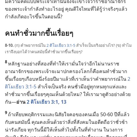
มี
ความ
คิด
แบบ
พระเจ้า
เท่า
นั้น
จึง
จะ
เข้าใจ
ว่า
ราชอาณาจักร
ของ
พระเจ้า
กำลัง
ทำ
อะไร
อยู่ คุณ
ดีใจ
ไหม
ที่
ได้
รู้
ว่า
จริง
ๆ
แล้ว
กำลัง
เกิด
อะไร
ขึ้น
ใน
ตอน
นี้?
คน
ทำ
ชั่ว
มาก
ขึ้น
เรื่อย
ๆ
8-10.
(ก) คำ
พยากรณ์
ใน
2 ติโมเธียว 3:1-5
สำเร็จ
เป็น
จริง
อย่าง
ไร? (ข) ทำไม
เรา
จึง
บอก
ได้
ว่า
คน
สมัย
นี้
ทำ
ชั่ว
มาก
ขึ้น
เรื่อย
ๆ?
8
หลักฐาน
อย่าง
ที่
สอง
ที่
ทำ
ให้
เรา
มั่น
ใจ
ว่า
อีก
ไม่
นาน
ราช
อาณาจักร
ของ
พระเจ้า
จะ
มา
ปกครอง
โลก
ก็
คือ
คน
ทำ
ชั่ว
มาก
ขึ้น
เรื่อย
ๆ
เกือบ
หนึ่ง
ร้อย
ปี
มา
แล้ว
ที่
เรา
เห็น
ว่า
คำ
พยากรณ์
ใน
2
ติโมเธียว 3:1-5
สำเร็จ
เป็น
จริง คน
ชั่ว
มี
อยู่
ทุก
หน
ทุก
แห่ง
และ
ทำ
ชั่ว
มาก
ขึ้น
เรื่อย
ๆ
คุณ
เห็น
ด้วย
ไหม? ให้
เรา
มา
ดู
ตัว
อย่าง
ด้วย
กัน—
อ่าน
2 ติโมเธียว 3:1,
13
9
ถ้า
เทียบ
พฤติกรรม
และ
นิสัย
ใจ
คอ
ของ
คน
เมื่อ 50-60 ปี
ที่
แล้ว
กับ
คน
สมัย
นี้ คุณ
คง
เห็น
ด้วย
ว่า
สิ่ง
ที่
สังคม
ใน
อดีต
ถือ
ว่า
ชั่ว
ช้า
น่า
รังเกียจ ทุก
วัน
นี้
มี
ให้
เห็น
ทั่ว
ไป
ทั้ง
ใน
ที่
ทำ
งาน ใน
วงการ