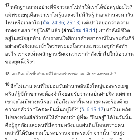
17
หลักฐาน
สาม
อย่าง
ที่
พิจารณา
ไป
ทำ
ให้
เรา
ได้
ข้อ
สรุป
อะไร?
แม้
พระ
เยซู
เตือน
ว่า
เรา
ไม่
รู้
และ
จะ
ไม่
มี
วัน
รู้
ว่า
อวสาน
จะ
มา
วัน
ไหน
หรือ
เวลา
ใด (
มัด. 24:36;
25:13
) แต่
เปาโล
บอก
ว่า
ความ
รอด
ของ
เรา “อยู่
ใกล้” แล้ว
(อ่าน
โรม 13:11
)
เรา
กำลัง
มี
ชีวิต
อยู่
ใน
สมัย
สุด
ท้าย ถ้า
เรา
สนใจ
ศึกษา
คำ
พยากรณ์
ใน
พระ
คัมภีร์
อย่าง
จริงจัง
และ
เข้าใจ
ว่า
พระ
ยะโฮวา
และ
พระ
เยซู
กำลัง
ทำ
อะไร เรา
จะ
เห็น
หลักฐาน
ชัดเจน
ว่า
เรา
กำลัง
เข้า
ไป
ใกล้
อวสาน
ของ
ยุค
นี้
จริง
ๆ
18.
จะ
เกิด
อะไร
ขึ้น
กับ
คน
ที่
ไม่
ยอม
รับ
ราชอาณาจักร
ของ
พระเจ้า?
18
อีก
ไม่
นาน คน
ที่
ไม่
ยอม
รับ
อำนาจ
อัน
ยิ่ง
ใหญ่
ของ
พระ
เยซู
คริสต์
ผู้
ขี่
ม้า
ขาว
จะ
ต้อง
จำ
ใจ
ยอม
รับ
ว่า
ตน
เป็น
ฝ่าย
ผิด แต่
พวก
เขา
จะ
ไม่
มี
ทาง
หนี
รอด เมื่อ
ถึง
เวลา
นั้น หลาย
คน
จะ
ร้อง
ด้วย
ความ
กลัว
ว่า “ใคร
จะ
ยืน
มั่น
อยู่
ได้?” (
วิ. 6:15-17
) แต่
ใน
บท
ถัด
ไป
ของ
หนังสือ
วิวรณ์
ให้
คำ
ตอบ
ว่า ผู้
ที่
จะ “ยืน
อยู่” ได้
ใน
วัน
นั้น
คือ
ผู้
ถูก
เจิม
และ
คน
ที่
มี
ความ
หวัง
บน
แผ่นดิน
โลก
เพราะ
คน
เหล่า
นี้
ได้
รับ
ความ
โปรดปราน
จาก
พระเจ้า จาก
นั้น “ชน
ฝูง