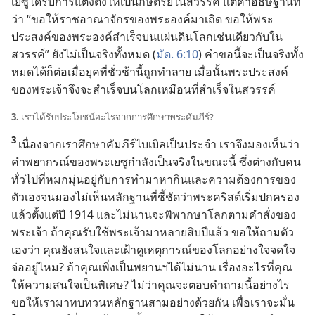
เยซู
ได้
รับ
การ
แต่ง
ตั้ง
ให้
เป็น
กษัตริย์
ใน
สวรรค์ แต่
คำ
อธิษฐาน
ที่
ว่า “ขอ
ให้
ราชอาณาจักร
ของ
พระองค์
มา
เถิด ขอ
ให้
พระ
ประสงค์
ของ
พระองค์
สำเร็จ
บน
แผ่นดิน
โลก
เช่น
เดียว
กับ
ใน
สวรรค์” ยัง
ไม่
เป็น
จริง
ทั้ง
หมด (
มัด. 6:10
) คำ
ขอ
นี้
จะ
เป็น
จริง
ทั้ง
หมด
ได้
ก็
ต่อ
เมื่อ
ยุค
ที่
ชั่ว
ช้า
นี้
ถูก
ทำลาย เมื่อ
นั้น
พระ
ประสงค์
ของ
พระเจ้า
จึง
จะ
สำเร็จ
บน
โลก
เหมือน
ที่
สำเร็จ
ใน
สวรรค์
3.
เรา
ได้
รับ
ประโยชน์
อะไร
จาก
การ
ศึกษา
พระ
คัมภีร์?
3
เนื่อง
จาก
เรา
ศึกษา
คัมภีร์
ไบเบิล
เป็น
ประจำ เรา
จึง
มอง
เห็น
ว่า
คำ
พยากรณ์
ของ
พระ
เยซู
กำลัง
เป็น
จริง
ใน
ขณะ
นี้ ซึ่ง
ต่าง
กับ
คน
ทั่ว
ไป
ที่
หมกมุ่น
อยู่
กับ
การ
ทำ
มา
หา
กิน
และ
ความ
ต้องการ
ของ
ตัว
เอง
จน
มอง
ไม่
เห็น
หลักฐาน
ที่
ชี้
ชัด
ว่า
พระ
คริสต์
เริ่ม
ปกครอง
แล้ว
ตั้ง
แต่
ปี 1914 และ
ไม่
นาน
จะ
พิพากษา
โลก
ตาม
คำ
สั่ง
ของ
พระเจ้า ถ้า
คุณ
รับใช้
พระเจ้า
มา
หลาย
สิบ
ปี
แล้ว ขอ
ให้
ถาม
ตัว
เอง
ว่า คุณ
ยัง
สนใจ
และ
เฝ้า
ดู
เหตุ
การณ์
ของ
โลก
อย่าง
ใจจดใจ
จ่อ
อยู่
ไหม? ถ้า
คุณ
เพิ่ง
เป็น
พยาน
ฯ
ได้
ไม่
นาน เรื่อง
อะไร
ที่
คุณ
ให้
ความ
สนใจ
เป็น
พิเศษ? ไม่
ว่า
คุณ
จะ
ตอบ
คำ
ถาม
นี้
อย่าง
ไร
ขอ
ให้
เรา
มา
ทบทวน
หลักฐาน
สาม
อย่าง
ด้วย
กัน เพื่อ
เรา
จะ
มั่น