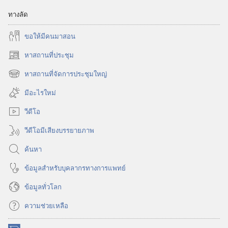
ทางลัด
ขอ​ให้​มี​คน​มา​สอน
หาสถานที่ประชุม
(เปิด
หน้าต่าง
หาสถานที่จัดการประชุมใหญ่
(เปิด
ใหม่)
หน้าต่าง
มีอะไรใหม่
ใหม่)
วีดีโอ
วีดีโอมีเสียงบรรยายภาพ
ค้นหา
ข้อมูล​สำหรับ​บุคลากร​ทาง​การ​แพทย์
ข้อมูล​ทั่ว​โลก
ความช่วยเหลือ