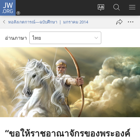
JW.ORG
เข้า
เปลี่ยน
ค้นหา
แส
สู่
ภาษา
ใน
เมน
ระบบ
หอสังเกตการณ์—ฉบับศึกษา | มกราคม 2014
JW.ORG
(เปิด
หน้าต่าง
อ่านภาษา
ใหม่)
“ขอ
ให้
ราชอาณาจักร
ของ
พระองค์