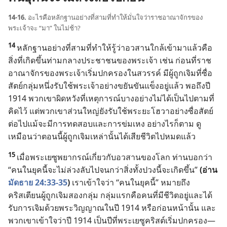
14-16.
อะไร
คือ
หลักฐาน
อย่าง
ที่
สาม
ที่
ทำ
ให้
มั่น
ใจ
ว่า
ราชอาณาจักร
ของ
พระเจ้า
จะ “มา” ใน
ไม่
ช้า?
14
หลักฐาน
อย่าง
ที่
สาม
ที่
ทำ
ให้
รู้
ว่า
อวสาน
ใกล้
เข้า
มา
แล้ว
คือ
สิ่ง
ที่
เกิด
ขึ้น
ท่ามกลาง
ประชาชน
ของ
พระเจ้า เช่น ก่อน
ที่
ราช
อาณาจักร
ของ
พระเจ้า
เริ่ม
ปกครอง
ใน
สวรรค์ มี
ผู้
ถูก
เจิม
ที่
ซื่อ
สัตย์
กลุ่ม
หนึ่ง
รับใช้
พระเจ้า
อย่าง
ขยัน
ขันแข็ง
อยู่
แล้ว พอ
ถึง
ปี
1914 พวก
เขา
ผิด
หวัง
ที่
เหตุ
การณ์
บาง
อย่าง
ไม่
ได้
เป็น
ไป
ตาม
ที่
คิด
ไว้ แต่
พวก
เขา
ส่วน
ใหญ่
ยัง
รับใช้
พระ
ยะโฮวา
อย่าง
ซื่อ
สัตย์
ต่อ
ไป
แม้
จะ
มี
การ
ทดสอบ
และ
การ
ข่มเหง อย่าง
ไร
ก็
ตาม ดู
เหมือน
ว่า
ตอน
นี้
ผู้
ถูก
เจิม
เหล่า
นั้น
ได้
เสีย
ชีวิต
ไป
หมด
แล้ว
15
เมื่อ
พระ
เยซู
พยากรณ์
เกี่ยว
กับ
อวสาน
ของ
โลก ท่าน
บอก
ว่า
“คน
ใน
ยุค
นี้
จะ
ไม่
ล่วง
ลับ
ไป
จน
กว่า
สิ่ง
ทั้ง
ปวง
นี้
จะ
เกิด
ขึ้น”
(อ่าน
มัดธาย 24:33-35
)
เรา
เข้าใจ
ว่า “คน
ใน
ยุค
นี้” หมาย
ถึง
คริสเตียน
ผู้
ถูก
เจิม
สอง
กลุ่ม กลุ่ม
แรก
คือ
คน
ที่
มี
ชีวิต
อยู่
และ
ได้
รับ
การ
เจิม
ด้วย
พระ
วิญญาณ
ใน
ปี 1914 หรือ
ก่อน
หน้า
นั้น และ
พวก
เขา
เข้าใจ
ว่า
ปี 1914 เป็น
ปี
ที่
พระ
เยซู
คริสต์
เริ่ม
ปกครอง—