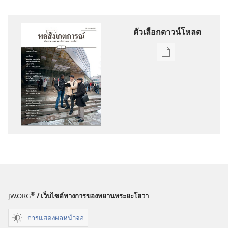
ตัวเลือกดาวน์โหลด
ตัว
เลือก
การ
ดาวน์โหลด
สิ่ง
พิมพ์
หอ
สังเกตการณ์
—
ฉบับ
ศึกษา
®
JW.ORG
/ เว็บไซต์ทางการของพยานพระยะโฮวา
มกราคม 2014
การแสดงผลหน้าจอ