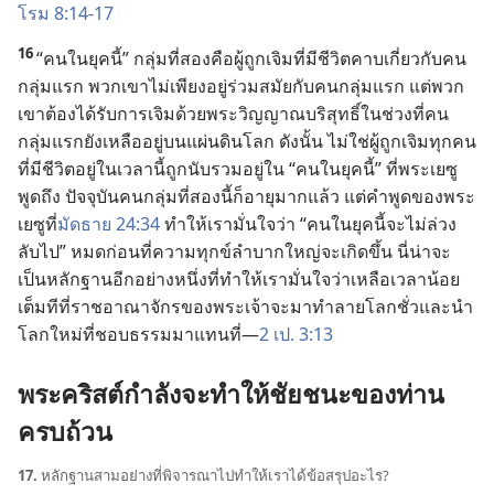
โรม 8:14-17
16
“คน
ใน
ยุค
นี้” กลุ่ม
ที่
สอง
คือ
ผู้
ถูก
เจิม
ที่
มี
ชีวิต
คาบเกี่ยว
กับ
คน
กลุ่ม
แรก พวก
เขา
ไม่
เพียง
อยู่
ร่วม
สมัย
กับ
คน
กลุ่ม
แรก แต่
พวก
เขา
ต้อง
ได้
รับ
การ
เจิม
ด้วย
พระ
วิญญาณ
บริสุทธิ์
ใน
ช่วง
ที่
คน
กลุ่ม
แรก
ยัง
เหลือ
อยู่
บน
แผ่นดิน
โลก ดัง
นั้น ไม่
ใช่
ผู้
ถูก
เจิม
ทุก
คน
ที่
มี
ชีวิต
อยู่
ใน
เวลา
นี้
ถูก
นับ
รวม
อยู่
ใน “คน
ใน
ยุค
นี้” ที่
พระ
เยซู
พูด
ถึง ปัจจุบัน
คน
กลุ่ม
ที่
สอง
นี้
ก็
อายุ
มาก
แล้ว แต่
คำ
พูด
ของ
พระ
เยซู
ที่
มัดธาย 24:34
ทำ
ให้
เรา
มั่น
ใจ
ว่า “คน
ใน
ยุค
นี้
จะ
ไม่
ล่วง
ลับ
ไป” หมด
ก่อน
ที่
ความ
ทุกข์
ลำบาก
ใหญ่
จะ
เกิด
ขึ้น นี่
น่า
จะ
เป็น
หลักฐาน
อีก
อย่าง
หนึ่ง
ที่
ทำ
ให้
เรา
มั่น
ใจ
ว่า
เหลือ
เวลา
น้อย
เต็ม
ที
ที่
ราชอาณาจักร
ของ
พระเจ้า
จะ
มา
ทำลาย
โลก
ชั่ว
และ
นำ
โลก
ใหม่
ที่
ชอบธรรม
มา
แทน
ที่—
2 เป. 3:13
พระ
คริสต์
กำลัง
จะ
ทำ
ให้
ชัย
ชนะ
ของ
ท่าน
ครบ
ถ้วน
17.
หลักฐาน
สาม
อย่าง
ที่
พิจารณา
ไป
ทำ
ให้
เรา
ได้
ข้อ
สรุป
อะไร?