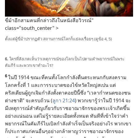
ขี่
ม้า
อีก
สาม
คน
ที่
กล่าว
ถึง
ใน
หนังสือ
วิวรณ์"
class="south_center" >
ตั้ง
แต่
ผู้
ขี่
ม้า
ปรากฏ
ตัว สถานการณ์
โลก
ก็
แย่
ลง
เรื่อย
ๆ (ดู
ข้อ 4, 5)
6.
ใคร
ที่
สังเกต
เห็น
ว่า
เหตุ
การณ์
ของ
โลก
เป็น
ไป
ตาม
คำ
พยากรณ์
ใน
พระ
คัมภีร์ และ
พวก
เขา
ทำ
อะไร?
6
ใน
ปี 1914 ขณะ
ที่
คน
ทั้ง
โลก
กำลัง
ตื่น
ตระหนก
กับ
สงคราม
โลก
ครั้ง
ที่ 1 และ
การ
ระบาด
ของ
ไข้หวัด
ใหญ่
สเปน แต่
คริสเตียน
ผู้
ถูก
เจิม
กำลัง
ตั้ง
ตา
คอย
ปี
นี้
ซึ่ง “เวลา
กำหนด
ของ
ชน
ต่าง
ชาติ” จะ
ครบ
ถ้วน (
ลูกา 21:24
) พวก
เขา
รู้
ว่า
ใน
ปี 1914 จะ
มี
เหตุ
การณ์
สำคัญ
เกี่ยว
กับ
ราชอาณาจักร
ของ
พระเจ้า
เกิด
ขึ้น
อย่าง
แน่นอน แต่
ไม่
รู้
ราย
ละเอียด
ทั้ง
หมด ทันที
ที่
เข้าใจ
ว่า
คำ
พยากรณ์
ใน
คัมภีร์
ไบเบิล
กำลัง
สำเร็จ
เป็น
จริง
อย่าง
ไร พวก
เขา
ก็
ประกาศ
แก่
คน
อื่น
ๆ
อย่าง
กล้า
หาญ
ว่า
ราชอาณาจักร
ของ