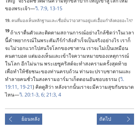
ใหญ่” จะ
รอด
ชีวิต
ผ่าน
ความ
ทุกข์
ลำบาก
ใหญ่
เข้า
สู่
โลก
ใหม่
ของ
พระเจ้า—
วิ. 7:9,
13-15
19.
คน
ที่
มอง
เห็น
หลักฐาน
และ
เชื่อ
มั่น
ว่า
อวสาน
อยู่
แค่
เอื้อม
กำลัง
คอย
อะไร?
19
ถ้า
เรา
ตื่น
ตัว
และ
ติด
ตาม
สถานการณ์
อย่าง
ใกล้
ชิด
ว่า
ใน
เวลา
นี้
คำ
พยากรณ์
ใน
พระ
คัมภีร์
กำลัง
สำเร็จ
เป็น
จริง
อย่าง
ไร เรา
ก็
จะ
ไม่
วอกแวก
ไป
สนใจ
โลก
ของ
ซาตาน เรา
จะ
ไม่
เป็น
เหมือน
คน
ตา
บอด แต่
มอง
เห็น
และ
เข้าใจ
ความ
หมาย
ของ
เหตุ
การณ์
ใน
โลก อีก
ไม่
นาน พระ
เยซู
คริสต์
จะ
ทำ
สงคราม
ครั้ง
สุด
ท้าย
เพื่อ
ทำ
ให้
ชัย
ชนะ
ของ
ท่าน
ครบ
ถ้วน ท่าน
จะ
ปราบ
ซาตาน
และ
ทำลาย
คน
ชั่ว
ใน
สงคราม
อาร์มาเก็ดดอน
อัน
ชอบธรรม (
วิ.
19:11,
19-21
) คิด
ดู
สิ
ว่า หลัง
จาก
นั้น
เรา
จะ
มี
ความ
สุข
กัน
ขนาด
ไหน—
วิ. 20:1-3,
6;
21:3, 4
ย้อนหลัง
ถัดไป