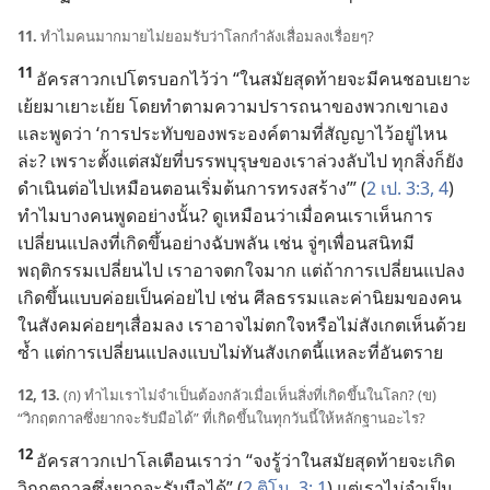
11.
ทำไม
คน
มาก
มาย
ไม่
ยอม
รับ
ว่า
โลก
กำลัง
เสื่อม
ลง
เรื่อย
ๆ?
11
อัครสาวก
เปโตร
บอก
ไว้
ว่า “ใน
สมัย
สุด
ท้าย
จะ
มี
คน
ชอบ
เยาะ
เย้ย
มา
เยาะเย้ย โดย
ทำ
ตาม
ความ
ปรารถนา
ของ
พวก
เขา
เอง
และ
พูด
ว่า ‘การ
ประทับ
ของ
พระองค์
ตาม
ที่
สัญญา
ไว้
อยู่
ไหน
ล่ะ? เพราะ
ตั้ง
แต่
สมัย
ที่
บรรพบุรุษ
ของ
เรา
ล่วง
ลับ
ไป ทุก
สิ่ง
ก็
ยัง
ดำเนิน
ต่อ
ไป
เหมือน
ตอน
เริ่ม
ต้น
การ
ทรง
สร้าง’” (
2 เป. 3:3, 4
)
ทำไม
บาง
คน
พูด
อย่าง
นั้น? ดู
เหมือน
ว่า
เมื่อ
คน
เรา
เห็น
การ
เปลี่ยน
แปลง
ที่
เกิด
ขึ้น
อย่าง
ฉับพลัน เช่น จู่
ๆ
เพื่อน
สนิท
มี
พฤติกรรม
เปลี่ยน
ไป เรา
อาจ
ตกใจ
มาก แต่
ถ้า
การ
เปลี่ยน
แปลง
เกิด
ขึ้น
แบบ
ค่อย
เป็น
ค่อย
ไป เช่น ศีลธรรม
และ
ค่า
นิยม
ของ
คน
ใน
สังคม
ค่อย
ๆ
เสื่อม
ลง เรา
อาจ
ไม่
ตกใจ
หรือ
ไม่
สังเกต
เห็น
ด้วย
ซ้ำ แต่
การ
เปลี่ยน
แปลง
แบบ
ไม่
ทัน
สังเกต
นี้
แหละ
ที่
อันตราย
12, 13.
(ก) ทำไม
เรา
ไม่
จำเป็น
ต้อง
กลัว
เมื่อ
เห็น
สิ่ง
ที่
เกิด
ขึ้น
ใน
โลก? (ข)
“วิกฤตกาล
ซึ่ง
ยาก
จะ
รับมือ
ได้” ที่
เกิด
ขึ้น
ใน
ทุก
วัน
นี้
ให้
หลักฐาน
อะไร?
12
อัครสาวก
เปาโล
เตือน
เรา
ว่า “จง
รู้
ว่า
ใน
สมัย
สุด
ท้าย
จะ
เกิด
วิกฤตกาล
ซึ่ง
ยาก
จะ
รับมือ
ได้” (
2 ติโม. 3: 1
) แต่
เรา
ไม่
จำเป็น