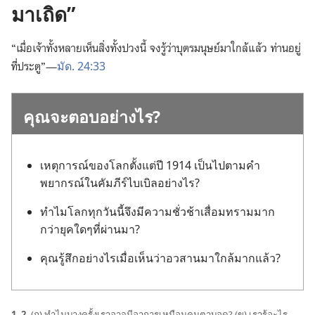
มา
เถิด”
“เมื่อ
เจ้า
ทั้ง
หลาย
เห็น
สิ่ง
ทั้ง
ปวง
นี้ จง
รู้
ว่า
บุตร
มนุษย์
มา
ใกล้
แล้ว ท่าน
อยู่
มัด. 24:33
ที่
ประตู”—
คุณ
จะ
ตอบ
อย่าง
ไร?
เหตุ
การณ์
ของ
โลก
ตั้ง
แต่
ปี 1914 เป็น
ไป
ตาม
คำ
พยากรณ์
ใน
คัมภีร์
ไบเบิล
อย่าง
ไร?
ทำไม
โลก
ทุก
วัน
นี้
จึง
มี
ความ
ชั่ว
ช้า
เสื่อม
ทราม
มาก
กว่า
ยุค
ใด
ๆ
ที่
ผ่าน
มา?
คุณ
รู้สึก
อย่าง
ไร
เมื่อ
เห็น
ว่า
อวสาน
มา
ใกล้
มาก
แล้ว?
1, 2.
(ก) ทำไม
บาง
ครั้ง
เรา
อาจ
มี
อาการ
เหมือน
คน
ตา
บอด? (ข) เรา
รู้
อะไร