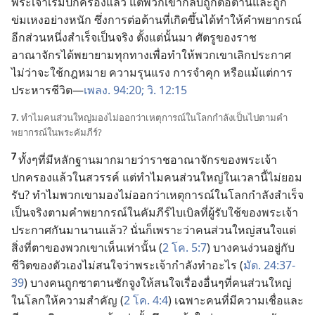
พระเจ้า
เริ่ม
ปกครอง
แล้ว แต่
พวก
เขา
กลับ
ถูก
ต่อ
ต้าน
และ
ถูก
ข่มเหง
อย่าง
หนัก ซึ่ง
การ
ต่อ
ต้าน
ที่
เกิด
ขึ้น
ได้
ทำ
ให้
คำ
พยากรณ์
อีก
ส่วน
หนึ่ง
สำเร็จ
เป็น
จริง ตั้ง
แต่
นั้น
มา ศัตรู
ของ
ราช
อาณาจักร
ได้
พยายาม
ทุก
ทาง
เพื่อ
ทำ
ให้
พวก
เขา
เลิก
ประกาศ
ไม่
ว่า
จะ
ใช้
กฎหมาย ความ
รุนแรง การ
จำ
คุก หรือ
แม้
แต่
การ
ประหาร
ชีวิต—
เพลง. 94:20;
วิ. 12:15
7.
ทำไม
คน
ส่วน
ใหญ่
มอง
ไม่
ออก
ว่า
เหตุ
การณ์
ใน
โลก
กำลัง
เป็น
ไป
ตาม
คำ
พยากรณ์
ใน
พระ
คัมภีร์?
7
ทั้ง
ๆ
ที่
มี
หลักฐาน
มาก
มาย
ว่า
ราชอาณาจักร
ของ
พระเจ้า
ปกครอง
แล้ว
ใน
สวรรค์ แต่
ทำไม
คน
ส่วน
ใหญ่
ใน
เวลา
นี้
ไม่
ยอม
รับ? ทำไม
พวก
เขา
มอง
ไม่
ออก
ว่า
เหตุ
การณ์
ใน
โลก
กำลัง
สำเร็จ
เป็น
จริง
ตาม
คำ
พยากรณ์
ใน
คัมภีร์
ไบเบิล
ที่
ผู้
รับใช้
ของ
พระเจ้า
ประกาศ
กัน
มา
นาน
แล้ว? นั่น
ก็
เพราะ
ว่า
คน
ส่วน
ใหญ่
สนใจ
แต่
สิ่ง
ที่
ตา
ของ
พวก
เขา
เห็น
เท่า
นั้น (
2 โค. 5:7
) บาง
คน
ง่วน
อยู่
กับ
ชีวิต
ของ
ตัว
เอง
ไม่
สนใจ
ว่า
พระเจ้า
กำลัง
ทำ
อะไร (
มัด. 24:37-
39
) บาง
คน
ถูก
ซาตาน
ชักจูง
ให้
สนใจ
เรื่อง
อื่น
ๆ
ที่
คน
ส่วน
ใหญ่
ใน
โลก
ให้
ความ
สำคัญ (
2 โค. 4:4
) เฉพาะ
คน
ที่
มี
ความ
เชื่อ
และ