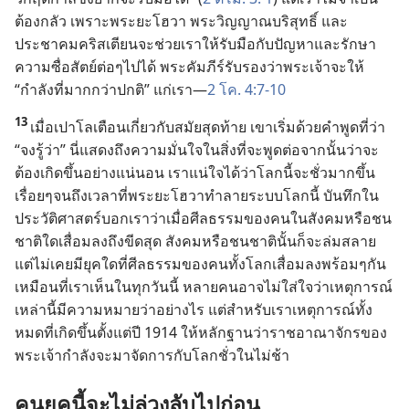
ต้อง
กลัว เพราะ
พระ
ยะโฮวา พระ
วิญญาณ
บริสุทธิ์ และ
ประชาคม
คริสเตียน
จะ
ช่วย
เรา
ให้
รับมือ
กับ
ปัญหา
และ
รักษา
ความ
ซื่อ
สัตย์
ต่อ
ๆ
ไป
ได้ พระ
คัมภีร์
รับรอง
ว่า
พระเจ้า
จะ
ให้
“กำลัง
ที่
มาก
กว่า
ปกติ” แก่
เรา—
2 โค. 4:7-10
13
เมื่อ
เปาโล
เตือน
เกี่ยว
กับ
สมัย
สุด
ท้าย เขา
เริ่ม
ด้วย
คำ
พูด
ที่
ว่า
“จง
รู้
ว่า” นี่
แสดง
ถึง
ความ
มั่น
ใจ
ใน
สิ่ง
ที่
จะ
พูด
ต่อ
จาก
นั้น
ว่า
จะ
ต้อง
เกิด
ขึ้น
อย่าง
แน่นอน เรา
แน่
ใจ
ได้
ว่า
โลก
นี้
จะ
ชั่ว
มาก
ขึ้น
เรื่อย
ๆ
จน
ถึง
เวลา
ที่
พระ
ยะโฮวา
ทำลาย
ระบบ
โลก
นี้ บันทึก
ใน
ประวัติศาสตร์
บอก
เรา
ว่า
เมื่อ
ศีลธรรม
ของ
คน
ใน
สังคม
หรือ
ชน
ชาติ
ใด
เสื่อม
ลง
ถึง
ขีด
สุด สังคม
หรือ
ชน
ชาติ
นั้น
ก็
จะ
ล่ม
สลาย
แต่
ไม่
เคย
มี
ยุค
ใด
ที่
ศีลธรรม
ของ
คน
ทั้ง
โลก
เสื่อม
ลง
พร้อม
ๆ
กัน
เหมือน
ที่
เรา
เห็น
ใน
ทุก
วัน
นี้ หลาย
คน
อาจ
ไม่
ใส่
ใจ
ว่า
เหตุ
การณ์
เหล่า
นี้
มี
ความ
หมาย
ว่า
อย่าง
ไร แต่
สำหรับ
เรา
เหตุ
การณ์
ทั้ง
หมด
ที่
เกิด
ขึ้น
ตั้ง
แต่
ปี 1914 ให้
หลักฐาน
ว่า
ราชอาณาจักร
ของ
พระเจ้า
กำลัง
จะ
มา
จัด
การ
กับ
โลก
ชั่ว
ใน
ไม่
ช้า
คน
ยุค
นี้
จะ
ไม่
ล่วง
ลับ
ไป
ก่อน