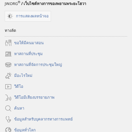
®
JW.ORG
/ เว็บไซต์ทางการของพยานพระยะโฮวา
กับ
เงิน?
การแสดงผลหน้าจอ
ทางลัด
ขอ​ให้​มี​คน​มา​สอน
หาสถานที่ประชุม
(เปิด
หน้าต่าง
หาสถานที่จัดการประชุมใหญ่
(เปิด
ใหม่)
หน้าต่าง
มีอะไรใหม่
ใหม่)
วีดีโอ
วีดีโอมีเสียงบรรยายภาพ
ค้นหา
ข้อมูล​สำหรับ​บุคลากร​ทาง​การ​แพทย์
ข้อมูล​ทั่ว​โลก