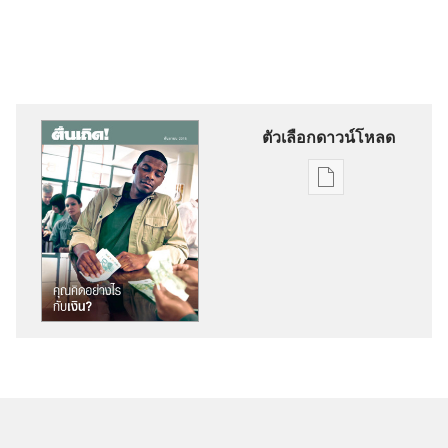
ตัวเลือกดาวน์โหลด
ตัว
เลือก
การ
ดาวน์โหลด
สิ่ง
พิมพ์
ตื่น
เถิด!
คุณ
คิด
อย่างไร