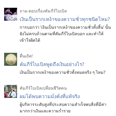
ถาม-ตอบเรื่องคัมภีร์ไบเบิล
เงินเป็นรากเหง้าของความชั่วทุกชนิดไหม?
การบอกว่า ‘เงินเป็นรากเหง้าของความชั่วทั้งสิ้น’ นั้น
ยังไม่ครบถ้วนตามที่คัมภีร์ไบเบิลบอก และทำให้
เข้าใจผิดได้
ตื่นเถิด!
คัมภีร์
ไบเบิล
พูด
ถึง
เงิน
อย่าง
ไร?
เงิน
เป็น
ราก
เหง้า
ของ
ความ
ชั่ว
ทั้ง
หมด
จริง ๆ ไหม?
คัมภีร์ไบเบิลเปลี่ยนชีวิตคน
ผมได้พบความมั่งคั่งที่แท้จริง
ผู้บริหารระดับสูงที่ประสบความสำเร็จพบสิ่งที่มีค่า
มากกว่าเงินและความร่ำรวย