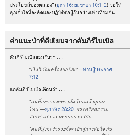
ประโยชน์
ของ
ตน
เอง” (
ยูดา 16;
ยะซายา 10:1, 2
) ขอ
ให้
คุณ
ตั้งใจ
ที่
จะ
คิด
และ
ปฏิบัติ
ต่อ
ผู้
อื่น
อย่าง
เท่า
เทียม
กัน
คำ
แนะ
นำ
ที่
ดี
เยี่ยม
จาก
คัมภีร์
ไบเบิล
คัมภีร์
ไบเบิล
ยอม
รับ
ว่า . . .
“เงิน
ก็
เป็น
เครื่อง
ปก
ป้อง”
—
ท่าน
ผู้
ประกาศ
7:12
แต่
คัมภีร์
ไบเบิล
เตือน
ว่า . . .
“คน
ที่
อยาก
รวย
ทาง
ลัด ไม่
แคล้ว
ถูก
ลง
โทษ”
—
สุภาษิต 28:20
,
พระ
คริสตธรรม
คัมภีร์ ฉบับ
อมตธรรม
ร่วม
สมัย
“คน
ที่
มุ่ง
จะ
ร่ำรวย
ก็
ตก
เข้า
สู่
การ
ล่อ
ใจ กับ