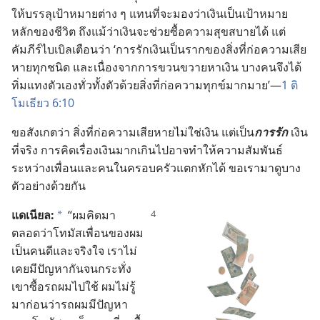
ให้
บรรลุ
เป้าหมาย
ต่าง ๆ แทน
ที่
จะ
มอง
ว่า
เงิน
เป็น
เป้าหมาย
หลัก
ของ
ชีวิต ถึง
แม้
ว่า
เงิน
จะ
ช่วย
ซื้อ
ความ
สุข
สบาย
ได้ แต่
คัมภีร์
ไบเบิล
เตือน
ว่า ‘การ
รัก
เงิน
เป็น
ราก
ของ
สิ่ง
ที่
ก่อ
ความ
เสีย
หาย
ทุก
ชนิด และ
เนื่อง
จาก
การ
ขวนขวาย
หา
เงิน บาง
คน
จึง
ได้
ทิ่ม
แทง
ตัว
เอง
ทั่ว
ทั้ง
ตัว
ด้วย
สิ่ง
ที่
ก่อ
ความ
ทุกข์
มาก
มาย’—
1 ติ
โมเธียว 6:10
ขอ
สังเกต
ว่า สิ่ง
ที่
ก่อ
ความ
เสียหาย
ไม่
ใช่
เงิน แต่
เป็น
การ
รัก
เงิน
ที่
จริง การ
คิด
เรื่อง
เงิน
มาก
เกิน
ไป
อาจ
ทำ
ให้
ความ
สัมพันธ์
ระหว่าง
เพื่อน
และ
คน
ใน
ครอบครัว
แตก
หัก
ได้ ขอ
เรา
มา
ดู
บาง
ตัว
อย่าง
ด้วย
กัน
แดเนียล:
“ผม
คิด
มา
*
ตลอด
ว่า
โทมัส
เพื่อน
ของ
ผม
เป็น
คน
ดี
และ
จริง
ใจ เรา
ไม่
เคย
มี
ปัญหา
กัน
จน
กระทั่ง
เขา
ซื้อ
รถ
ผม
ไป
ใช้ ผม
ไม่
รู้
มา
ก่อน
ว่า
รถ
ผม
มี
ปัญหา