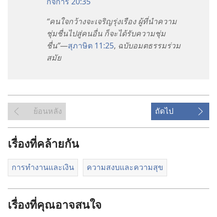
กิจการ 20:35
“คน
ใจ
กว้าง
จะ
เจริญ
รุ่งเรือง ผู้
ที่
นำ
ความ
ชุ่ม
ชื่น
ไป
สู่
คน
อื่น ก็
จะ
ได้
รับ
ความ
ชุ่ม
ชื่น”
—
สุภาษิต 11:25
,
ฉบับ
อมตธรรม
ร่วม
สมัย
ย้อนหลัง
ถัดไป
เรื่องที่คล้ายกัน
การทำงานและเงิน
ความสงบและความสุข
เรื่องที่คุณอาจสนใจ