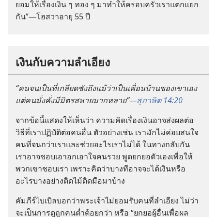
ยอม
ให้
เรื่อง
เงิน ๆ ทอง ๆ มา
ทำ
ให้
ครอบครัว
เรา
แตก
แยก
กัน”—โฮสวา
อายุ 55 ปี
เงิน
กับ
ความ
ลำเอียง
“คน
จน
เป็น
ที่
เกลียด
ชัง
ถึง
แม้
ว่า
เป็น
เพื่อน
บ้าน
ของ
เขา
เอง
แต่
คน
มั่งคั่ง
มี
มิตร
สหาย
มาก
หลาย”—
สุภาษิต 14:20
จาก
ข้อ
นี้
แสดง
ให้
เห็น
ว่า ความ
คิด
เรื่อง
เงิน
อาจ
ส่ง
ผล
ต่อ
วิธี
ที่
เรา
ปฏิบัติ
ต่อ
คน
อื่น ตัว
อย่าง
เช่น เรา
มัก
ไม่
ค่อย
สนใจ
คน
ที่
จน
กว่า
เรา
และ
ช่วย
อะไร
เรา
ไม่
ได้ ใน
ทาง
กลับ
กัน
เรา
อาจ
ชอบ
เอา
อก
เอา
ใจ
คน
รวย พูด
ยก
ยอ
ตัว
เอง
เพื่อ
ให้
พวก
เขา
ชอบ
เรา เพราะ
คิด
ว่า
บาง
ที
อาจ
จะ
ได้
เงิน
หรือ
อะไร
บาง
อย่าง
ติด
ไม้
ติด
มือ
มา
บ้าง
คัมภีร์
ไบเบิล
บอก
ว่า
พระเจ้า
ไม่
ยอม
รับ
คน
ที่
ลำเอียง ไม่
ว่า
จะ
เป็น
การ
ดูถูก
คน
ต่ำต้อย
กว่า หรือ “ยก
ยอ
ผู้
อื่น
เพื่อ
ผล