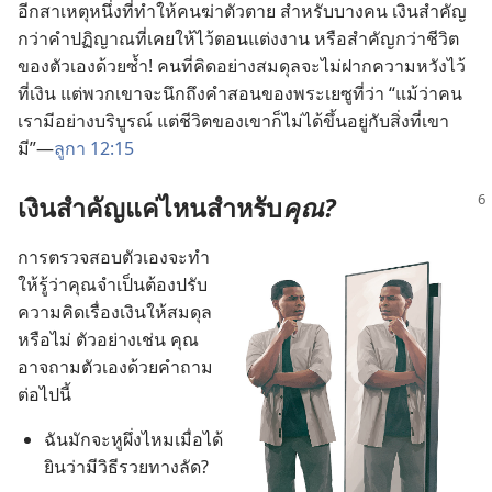
อีก
สาเหตุ
หนึ่ง
ที่
ทำ
ให้
คน
ฆ่า
ตัว
ตาย สำหรับ
บาง
คน เงิน
สำคัญ
กว่า
คำ
ปฏิญาณ
ที่
เคย
ให้
ไว้
ตอน
แต่งงาน หรือ
สำคัญ
กว่า
ชีวิต
ของ
ตัว
เอง
ด้วย
ซ้ำ! คน
ที่
คิด
อย่าง
สมดุล
จะ
ไม่
ฝาก
ความ
หวัง
ไว้
ที่
เงิน แต่
พวก
เขา
จะ
นึก
ถึง
คำ
สอน
ของ
พระ
เยซู
ที่
ว่า “แม้
ว่า
คน
เรา
มี
อย่าง
บริบูรณ์ แต่
ชีวิต
ของ
เขา
ก็
ไม่
ได้
ขึ้น
อยู่
กับ
สิ่ง
ที่
เขา
มี”—
ลูกา 12:15
เงิน
สำคัญ
แค่
ไหน
สำหรับ
คุณ?
การ
ตรวจ
สอบ
ตัว
เอง
จะ
ทำ
ให้
รู้
ว่า
คุณ
จำเป็น
ต้อง
ปรับ
ความ
คิด
เรื่อง
เงิน
ให้
สมดุล
หรือ
ไม่ ตัว
อย่าง
เช่น คุณ
อาจ
ถาม
ตัว
เอง
ด้วย
คำ
ถาม
ต่อ
ไป
นี้
ฉัน
มัก
จะ
หู
ผึ่ง
ไหม
เมื่อ
ได้
ยิน
ว่า
มี
วิธี
รวย
ทาง
ลัด?