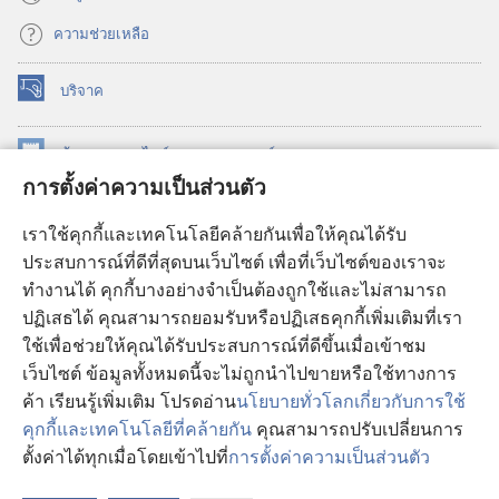
ความช่วยเหลือ
บริจาค
(เปิด
หน้าต่าง
ใหม่)
ห้องสมุด
ออนไลน์
ของ
วอชเทาเวอร์
(เปิด
การตั้งค่าความเป็นส่วนตัว
หน้าต่าง
®
JW Hub
ใหม่)
(เปิด
เราใช้คุกกี้และเทคโนโลยีคล้ายกันเพื่อให้คุณได้รับ
หน้าต่าง
JW Library®
ประสบการณ์ที่ดีที่สุดบนเว็บไซต์ เพื่อที่เว็บไซต์ของเราจะ
ใหม่)
ทำงานได้ คุกกี้บางอย่างจำเป็นต้องถูกใช้และไม่สามารถ
®
ห้องสมุดว็อชเทาเวอร์
ปฏิเสธได้ คุณสามารถยอมรับหรือปฏิเสธคุกกี้เพิ่มเติมที่เรา
ใช้เพื่อช่วยให้คุณได้รับประสบการณ์ที่ดีขึ้นเมื่อเข้าชม
เว็บไซต์ ข้อมูลทั้งหมดนี้จะไม่ถูกนำไปขายหรือใช้ทางการ
ค้า เรียนรู้เพิ่มเติม โปรดอ่าน
นโยบายทั่วโลกเกี่ยวกับการใช้
Copyright
© 2026 Watch Tower Bible and Tract Society of Pennsylvania.
คุกกี้และเทคโนโลยีที่คล้ายกัน
คุณสามารถปรับเปลี่ยนการ
เงื่อนไขการใช้งาน
|
นโยบายการคุ้มครองข้อมูลส่วนบุคคล
|
การตั้งค่า
ตั้งค่าได้ทุกเมื่อโดยเข้าไปที่
การตั้งค่าความเป็นส่วนตัว
แ
ความเป็นส่วนตัว