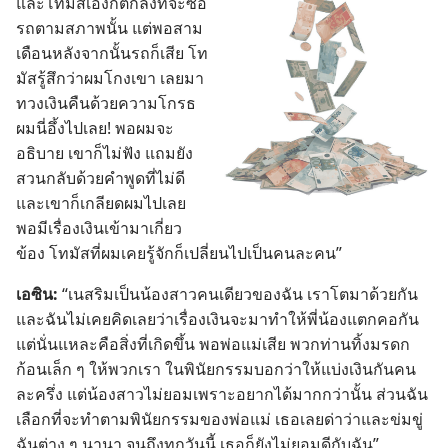
และ
โทมัส
เอง
ก็
ตก
ลง
ที่
จะ
ซื้อ
รถ
ตาม
สภาพ
นั้น แต่
พอ
สาม
เดือน
หลัง
จาก
นั้น
รถ
ก็
เสีย โท
มัส
รู้สึก
ว่า
ผม
โกง
เขา เลย
มา
ทวง
เงิน
คืน
ด้วย
ความ
โกรธ
ผม
นี่
อึ้ง
ไป
เลย! พอ
ผม
จะ
อธิบาย เขา
ก็
ไม่
ฟัง แถม
ยัง
สวน
กลับ
ด้วย
คำ
พูด
ที่
ไม่
ดี
และ
เขา
ก็
เกลียด
ผม
ไป
เลย
พอ
มี
เรื่อง
เงิน
เข้า
มา
เกี่ยว
ข้อง โทมัส
ที่
ผม
เคย
รู้
จัก
ก็
เปลี่ยน
ไป
เป็น
คน
ละ
คน”
เอซิน:
“เนสริม
เป็น
น้อง
สาว
คน
เดียว
ของ
ฉัน เรา
โต
มา
ด้วย
กัน
และ
ฉัน
ไม่
เคย
คิด
เลย
ว่า
เรื่อง
เงิน
จะ
มา
ทำ
ให้
พี่
น้อง
แตก
คอ
กัน
แต่
นั่น
แหละ
คือ
สิ่ง
ที่
เกิด
ขึ้น พอ
พ่อ
แม่
เสีย พวก
ท่าน
ทิ้ง
มรดก
ก้อน
เล็ก ๆ ให้
พวก
เรา ใน
พินัยกรรม
บอก
ว่า
ให้
แบ่ง
เงิน
กัน
คน
ละ
ครึ่ง แต่
น้อง
สาว
ไม่
ยอม
เพราะ
อยาก
ได้
มาก
กว่า
นั้น ส่วน
ฉัน
เลือก
ที่
จะ
ทำ
ตาม
พินัยกรรม
ของ
พ่อ
แม่ เธอ
เลย
ด่า
ว่า
และ
ข่มขู่
ฉัน
ต่าง ๆ นานา จน
ถึง
ทุก
วัน
นี้ เธอ
ก็
ยัง
ไม่
ยอม
ดี
กับ
ฉัน”