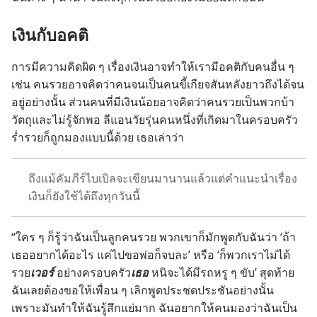
เงิน
กับ
อคติ
การ
มี
ความ
คิด
ผิด ๆ เรื่อง
เงิน
อาจ
ทำ
ให้
เรา
มี
อคติ
กับ
คน
อื่น ๆ
เช่น คน
รวย
อาจ
คิด
ว่า
คน
จน
เป็น
คน
ขี้
เกียจ
สัน
หลัง
ยาว
ถึง
ได้
จน
อยู่
อย่าง
นั้น ส่วน
คน
ที่
มี
เงิน
น้อย
อาจ
คิด
ว่า
คน
รวย
เป็น
พวก
บ้า
วัตถุ
และ
ไม่
รู้
จัก
พอ ลี
แอน
วัยรุ่น
คน
หนึ่ง
ที่
เกิด
มา
ใน
ครอบครัว
ร่ำรวย
ก็
ถูก
มอง
แบบ
นี้
ด้วย เธอ
เล่า
ว่า
ถึง
แม้
คัมภีร์
ไบเบิล
จะ
เขียน
มา
นาน
แล้ว
แต่
คำ
แนะ
นำ
เรื่อง
เงิน
ก็
ยัง
ใช้
ได้
ถึง
ทุก
วัน
นี้
“ใคร ๆ ก็
รู้
ว่า
ฉัน
เป็น
ลูก
คน
รวย พวก
เขา
ก็
มัก
พูด
กับ
ฉัน
ว่า ‘ถ้า
เธอ
อยาก
ได้
อะไร แค่
ไป
ขอ
พ่อ
ก็
จบ
ละ’ หรือ ‘ก็
พวก
เรา
ไม่
ได้
รวย
เวอร์
อย่าง
ครอบครัว
เธอ
หนิ
จะ
ได้
มี
รถ
หรู ๆ ขับ’ สุด
ท้าย
ฉัน
เลย
ต้อง
ขอ
ให้
เพื่อน ๆ เลิก
พูด
ประชดประชัน
อย่าง
นั้น
เพราะ
มัน
ทำ
ให้
ฉัน
รู้สึก
แย่
มาก ฉัน
อยาก
ให้
คน
มอง
ว่า
ฉัน
เป็น