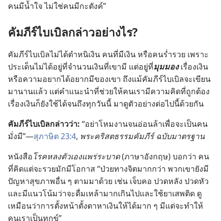
คน
มี
น้ำใจ ไม่
ใช่
คน
มี
กะตังค์”
คัมภีร์
ไบเบิล
กล่าว
อย่าง
ไร?
คัมภีร์
ไบเบิล
ไม่
ได้
ตำหนิ
เงิน คน
ที่
มี
เงิน หรือ
คน
ร่ำรวย เพราะ
ประเด็น
ไม่
ได้
อยู่
ที่
จำนวน
เงิน
ที่
เขา
มี แต่
อยู่
ที่
มุม
มอง
เรื่อง
เงิน
หรือ
ความ
อยาก
ได้
อยาก
มี
ของ
เขา ถึง
แม้
คัมภีร์
ไบเบิล
จะ
เขียน
มา
นาน
แล้ว แต่
คำ
แนะ
นำ
ที่
ช่วย
ให้
คน
เรา
มี
ความ
คิด
ที่
ถูก
ต้อง
เรื่อง
เงิน
ก็
ยัง
ใช้
ได้
จน
ถึง
ทุก
วัน
นี้ มา
ดู
ตัว
อย่าง
ต่อ
ไป
นี้
ด้วย
กัน
คัมภีร์
ไบเบิล
กล่าว
ว่า:
“อย่า
โหม
งาน
จน
อ่อน
ล้า
เพื่อ
จะ
เป็น
คน
มั่งมี”—
สุภาษิต 23:4
,
พระ
คริสตธรรม
คัมภีร์ ฉบับ
มาตรฐาน
หนังสือ
โรค
หลง
ตัว
เอง
แพร่
ระบาด
(ภาษา
อังกฤษ) บอก
ว่า คน
ที่
คิด
แต่
จะ
รวย
มัก
มี
โอกาส “ป่วย
ทาง
จิต
มาก
กว่า พวก
เขา
ยัง
มี
ปัญหา
สุขภาพ
อื่น ๆ ตาม
มา
ด้วย เช่น เจ็บ
คอ ปวด
หลัง ปวด
หัว
และ
มี
แนว
โน้ม
ว่า
จะ
ดื่ม
เหล้า
มาก
เกิน
ไป
และ
ใช้
ยา
เสพ
ติด ดู
เหมือน
ว่า
การ
ตั้ง
หน้า
ตั้ง
ตา
หา
เงิน
ให้
ได้
มาก ๆ มี
แต่
จะ
ทำ
ให้
คน
เรา
เป็น
ทุกข์”