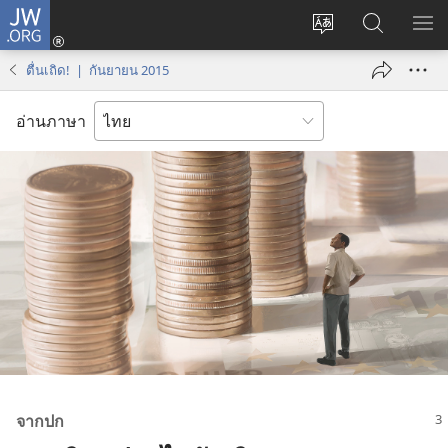
JW.ORG
เข้า
เปลี่ยน
ค้นหา
แส
สู่
ภาษา
ใน
เมน
ระบบ
ตื่นเถิด! | กันยายน 2015
JW.ORG
(เปิด
หน้าต่าง
อ่านภาษา
ใหม่)
จาก
ปก