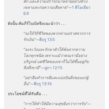
ดัก และ
ความ
ปรารถนา
หลาย
อย่าง
ที่
โง่
เขลา
และ
ก่อ
ความ
เสียหาย”
—
1 ติโมเธียว
6:9
ดัง
นั้น คัมภีร์
ไบเบิล
จึง
แนะ
นำ
ว่า . . .
“จง
ให้
วิถี
ชีวิต
ของ
พวก
ท่าน
ปราศจาก
การ
รัก
เงิน”
—
ฮีบรู 13:5
“จง
ระวัง
และ
รักษา
ตัว
ให้
พ้น
จาก
ความ
โลภ
ทุก
ชนิด เพราะ
แม้
ว่า
คน
เรา
มี
อย่าง
บริบูรณ์ แต่
ชีวิต
ของ
เขา
ก็
ไม่
ได้
ขึ้น
อยู่
กับ
สิ่ง
ที่
เขา
มี”
—
ลูกา 12:15
“อย่า
ลืม
ทำ
การ
ดี
และ
แบ่ง
ปัน
สิ่ง
ของ
แก่
ผู้
อื่น”
—
ฮีบรู 13:16
ประโยชน์
ที่
ได้
รับ
คือ . . .
“การ
ให้
ทำ
ให้
มี
ความ
สุข
ยิ่ง
กว่า
การ
รับ”
—