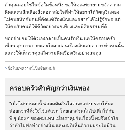
ถ้า
คุณ
ตอบ
ใช่
ใน
ข้อ
ใด
ข้อ
หนึ่ง ขอ
ให้
คุณ
พยายาม
ขจัด
ความ
คิด
และ
หลีก
เลี่ยง
สิ่ง
ล่อ
ตา
ล่อ
ใจ
ที่
ทำ
ให้
อยาก
ได้
วัตถุ
เงิน
ทอง
ไม่
คบ
สนิท
กับ
คน
ที่
คิด
แต่
เรื่อง
เงิน
และ
อยาก
ได้
ไม่
รู้
จัก
พอ แต่
ให้
คบ
กับ
คน
ที่
ใช้
ชีวิต
อย่าง
พอ
เพียง
และ
มี
ศีลธรรม
ที่
ดี
ขอ
อย่า
ยอม
ให้
ตัว
เอง
กลาย
เป็น
คน
รัก
เงิน แต่
ให้
ครอบครัว
เพื่อน สุขภาพ
กาย
และ
ใจ
มา
ก่อน
เรื่อง
เงิน
เสมอ การ
ทำ
เช่น
นั้น
แสดง
ให้
เห็น
ว่า
คุณ
มี
ความ
คิด
เรื่อง
เงิน
อย่าง
สมดุล
^
ชื่อ
ใน
บทความ
นี้
เป็น
ชื่อ
สมมุติ
ครอบครัว
สำคัญ
กว่า
เงิน
ทอง
“เมื่อ
ไม่
นาน
มา
นี้ พ่อ
ผม
ตัดสิน
ใจ
ว่า
จะ
แบ่ง
มรดก
ให้
ผม
น้อย
กว่า
ที่
ตั้งใจ
ไว้
แต่
แรก โดย
เอา
ส่วน
นั้น
ไป
เพิ่ม
ให้
กับ
พี่ ๆ น้อง ๆ ของ
ผม
แทน เมื่อ
เรา
คุย
กัน
เรื่อง
นี้ ผม
จึง
เข้าใจ
ว่า
ทำไม
พ่อ
ทำ
อย่าง
นั้น และ
ผม
ก็
เห็น
ด้วย ผม
จะ
ไม่
มี
วัน