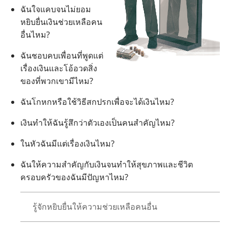
ฉัน
ใจ
แคบ
จน
ไม่
ยอม
หยิบ
ยื่น
เงิน
ช่วยเหลือ
คน
อื่น
ไหม?
ฉัน
ชอบ
คบ
เพื่อน
ที่
พูด
แต่
เรื่อง
เงิน
และ
โอ้อวด
สิ่ง
ของ
ที่
พวก
เขา
มี
ไหม?
ฉัน
โกหก
หรือ
ใช้
วิธี
สกปรก
เพื่อ
จะ
ได้
เงิน
ไหม?
เงิน
ทำ
ให้
ฉัน
รู้สึก
ว่า
ตัว
เอง
เป็น
คน
สำคัญ
ไหม?
ใน
หัว
ฉัน
มี
แต่
เรื่อง
เงิน
ไหม?
ฉัน
ให้
ความ
สำคัญ
กับ
เงิน
จน
ทำ
ให้
สุขภาพ
และ
ชีวิต
ครอบครัว
ของ
ฉัน
มี
ปัญหา
ไหม?
รู้
จัก
หยิบ
ยื่น
ให้
ความ
ช่วยเหลือ
คน
อื่น