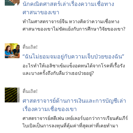
นัก
คณิตศาสตร์
เล่า
เรื่อง
ความ
เชื่อ
ทาง
ศาสนา
ของ
เขา
ทำไม
ศาสตราจารย์
จีน หวา
ง
คิด
ว่า
ความ
เชื่อ
ทาง
ศาสนา
ของ
เขา
ไม่
ขัด
แย้ง
กับ
การ
ศึกษา
วิจัย
ของ
เขา?
ตื่นเถิด!
“ฉันไม่ยอมจมอยู่กับความเจ็บป่วยของฉัน”
อะไรทำให้เอลิซาเข้มแข็งอดทนได้จากโรคที่เรื้อรัง
และบางครั้งถึงกับลืมว่าเธอป่วยอยู่?
ตื่นเถิด!
ศาสตราจารย์
ด้าน
การ
เงิน
และ
การ
บัญชี
เล่า
เรื่อง
ความ
เชื่อ
ของ
เขา
ศาสตราจารย์
สตีเฟน เทย์เลอร์
บอก
ว่า
การ
เรียน
คัมภีร์
ไบเบิล
เป็น
การ
ลง
ทุน
ที่
คุ้มค่า
ที่
สุด
เท่า
ที่
เคย
ทำ
มา