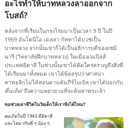
อะไร
ทำ
ให้
บาทหลวง
ลา
ออก
จาก
โบสถ์?
หลัง
จาก
ที่
เรียน
ใน
กรุง
โรม
มา
เป็น
เวลา 9 ปี ใน
ปี
1969 อันโตนีโอ เดลลา กัททา
ได้
บวช
เป็น
บาทหลวง จาก
นั้น
เขา
ก็
ได้
เป็น
อธิการบดี
ของ
เซมิ
นารี (วิทยาลัย
ฝึก
บาทหลวง) ใน
เมือง
เนเปิลส์
ประเทศ
อิตาลี ใน
ช่วง
นั้น
เขา
ได้
คิด
ใคร่ครวญ
ถึง
สิ่ง
ที่
ได้
เรียน
มา
ทั้ง
หมด เขา
ได้
ข้อ
สรุป
ว่า
ศาสนา
คาทอลิก
ไม่
ได้
สอน
ตาม
คัมภีร์
ไบเบิล เขา
ได้
บอก
กับ
ตื่นเถิด!
ถึง
ความ
พยายาม
ที่
จะ
ค้น
หา
พระเจ้า
ขอ
ช่วย
เล่า
ชีวิต
ใน
วัย
เด็ก
ให้
เรา
ฟัง
ได้
ไหม?
ผม
เกิด
ใน
ปี 1943 ที่
อิตาลี
และ
โต
มา
กับ
พี่ ๆ น้อง ๆ