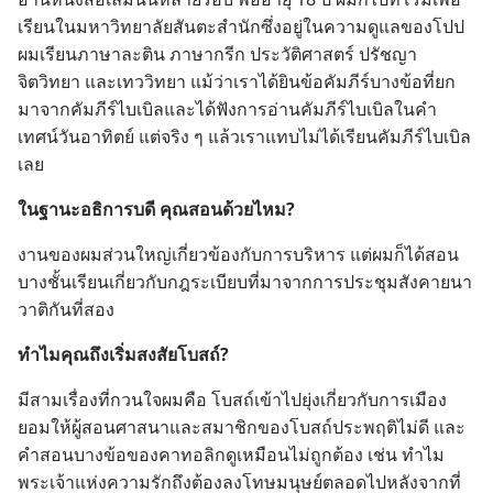
เรียน
ใน
มหาวิทยาลัย
สันตะสำนัก
ซึ่ง
อยู่
ใน
ความ
ดู
แล
ของ
โปป
ผม
เรียน
ภาษา
ละติน ภาษา
กรีก ประวัติศาสตร์ ปรัชญา
จิตวิทยา และ
เทววิทยา แม้
ว่า
เรา
ได้
ยิน
ข้อ
คัมภีร์
บาง
ข้อ
ที่
ยก
มา
จาก
คัมภีร์
ไบเบิล
และ
ได้
ฟัง
การ
อ่าน
คัมภีร์
ไบเบิล
ใน
คำ
เทศน์
วัน
อาทิตย์ แต่
จริง ๆ แล้ว
เรา
แทบ
ไม่
ได้
เรียน
คัมภีร์
ไบเบิล
เลย
ใน
ฐานะ
อธิการบดี คุณ
สอน
ด้วย
ไหม?
งาน
ของ
ผม
ส่วน
ใหญ่
เกี่ยว
ข้อง
กับ
การ
บริหาร แต่
ผม
ก็
ได้
สอน
บาง
ชั้น
เรียน
เกี่ยว
กับ
กฎ
ระเบียบ
ที่
มา
จาก
การ
ประชุม
สังคายนา
วาติกัน
ที่
สอง
ทำไม
คุณ
ถึง
เริ่ม
สงสัย
โบสถ์?
มี
สาม
เรื่อง
ที่
กวน
ใจ
ผม
คือ โบสถ์
เข้า
ไป
ยุ่ง
เกี่ยว
กับ
การ
เมือง
ยอม
ให้
ผู้
สอน
ศาสนา
และ
สมาชิก
ของ
โบสถ์
ประพฤติ
ไม่
ดี และ
คำ
สอน
บาง
ข้อ
ของ
คาทอลิก
ดู
เหมือน
ไม่
ถูก
ต้อง เช่น ทำไม
พระเจ้า
แห่ง
ความ
รัก
ถึง
ต้อง
ลง
โทษ
มนุษย์
ตลอด
ไป
หลัง
จาก
ที่