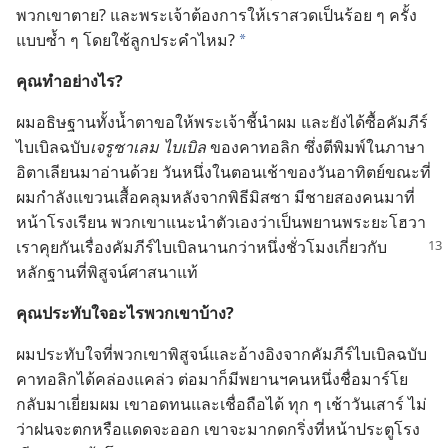
พวก
เขา
ตาย? และ
พระเจ้า
ต้องการ
ให้
เรา
สวด
เป็น
ร้อย ๆ ครั้ง
แบบ
ซ้ำ ๆ โดย
ใช้
ลูก
ประคำ
ไหม?
*
คุณ
ทำ
อย่าง
ไร?
ผม
อธิษฐาน
ทั้ง
น้ำตา
ขอ
ให้
พระเจ้า
ชี้
นำ
ผม และ
ยัง
ได้
ซื้อ
คัมภีร์
ไบเบิล
ฉบับ
เจรูซาเลม ไบเบิล
ของ
คาทอลิก ซึ่ง
ตี
พิมพ์
ใน
ภาษา
อิตาเลียน
มา
อ่าน
ด้วย วัน
หนึ่ง
ใน
ตอน
เช้า
ของ
วัน
อาทิตย์
ขณะ
ที่
ผม
กำลัง
แขวน
เสื้อ
คลุม
หลัง
จาก
พิธี
มิสซา มี
ชาย
สอง
คน
มา
ที่
หน้า
โรง
เรียน พวก
เขา
แนะ
นำ
ตัว
เอง
ว่า
เป็น
พยาน
พระ
ยะโฮวา
เรา
คุย
กัน
เรื่อง
คัมภีร์
ไบเบิล
นาน
กว่า
หนึ่ง
ชั่วโมง
เกี่ยว
กับ
หลักฐาน
ที่
พิสูจน์
ศาสนา
แท้
คุณ
ประทับใจ
อะไร
พวก
เขา
บ้าง?
ผม
ประทับใจ
ที่
พวก
เขา
พิสูจน์
และ
อ้างอิง
จาก
คัมภีร์
ไบเบิล
ฉบับ
คาทอลิก
ได้
คล่องแคล่ว ต่อ
มา
ก็
มี
พยาน
ฯ
คน
หนึ่ง
ชื่อ
มาร์โย
กลับ
มา
เยี่ยม
ผม เขา
อด
ทน
และ
เชื่อถือ
ได้ ทุก ๆ เช้า
วัน
เสาร์ ไม่
ว่า
ฝน
จะ
ตก
หรือ
แดด
จะ
ออก เขา
จะ
มา
กด
กริ่ง
ที่
หน้า
ประตู
โรง