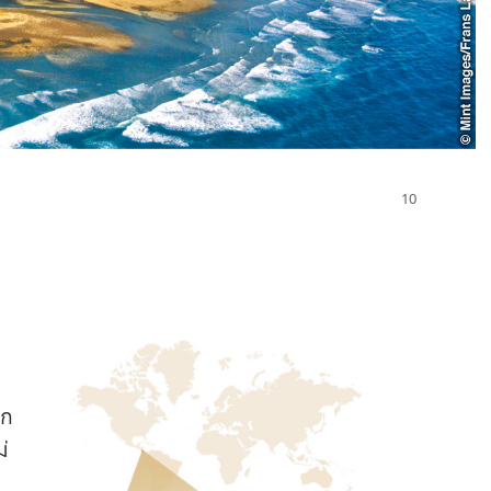
ก​
่​