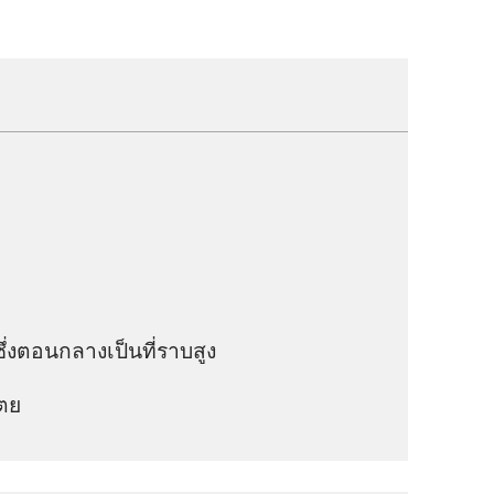
ึ่ง​ตอน​กลาง​เป็น​ที่​ราบ​สูง
ตย