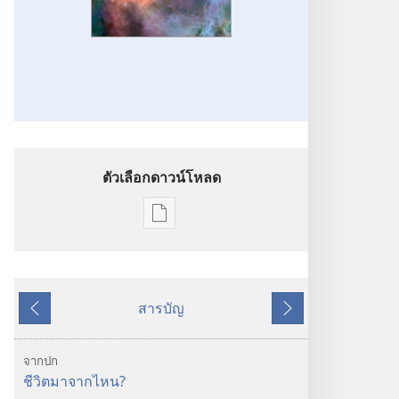
ตัวเลือกดาวน์โหลด
ตัว
เลือก
การ
ดาวน์โหลด
สารบัญ
สิ่ง
ย้อน
ถัด
พิมพ์
หลัง
ไป
ตื่น
จากปก
เถิด!
ชีวิตมาจากไหน?