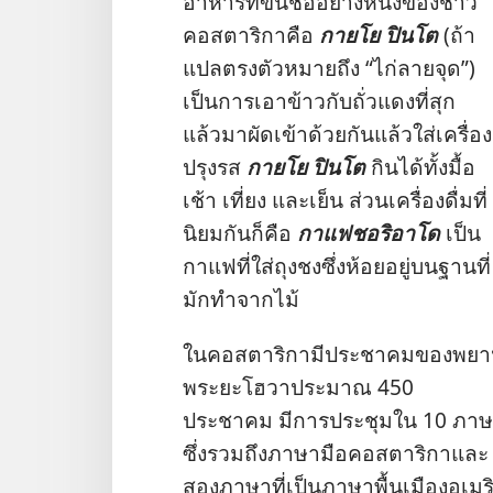
อาหาร​ที่​ขึ้น​ชื่อ​อย่าง​หนึ่ง​ของ​ชาว​
คอสตาริกา​คือ
กายโย ปินโต
(ถ้า​
แปล​ตรง​ตัว​หมาย​ถึง “ไก่​ลาย​จุด”)
เป็น​การ​เอา​ข้าว​กับ​
ถั่ว​แดง​ที่​สุก​
แล้ว​มา​ผัด​เข้า​ด้วย​กัน​แล้ว​ใส่​เครื่อง​
ปรุง​รส
กายโย ปินโต
กิน​ได้​ทั้ง​มื้อ​
เช้า เที่ยง และ​เย็น ส่วน​เครื่อง​ดื่ม​ที่​
นิยม​กัน​ก็​คือ
กาแฟ​ชอริอาโด
เป็น​
กาแฟ​ที่​ใส่​ถุง​ชง​ซึ่ง​ห้อย​อยู่​บน​ฐาน​ที่​
มัก​ทำ​จาก​ไม้
ใน​คอสตาริกา​มี​ประชาคม​ของ​พยา
พระ​ยะโฮวา​ประมาณ 450
ประชาคม มี​การ​ประชุม​ใน 10 ภาษ
ซึ่ง​รวม​ถึง​ภาษา​มือ​คอสตาริกา​และ​
สอง​ภาษา​ที่​เป็น​ภาษา​พื้นเมือง​อเม