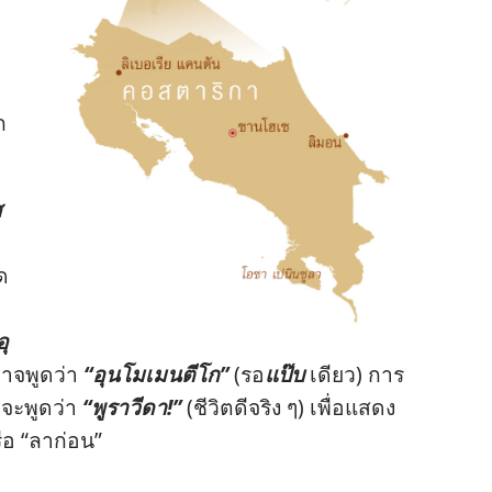
​
ส
​
ด​
อุ
าจ​พูด​ว่า
“อุนโมเมนตีโก”
(รอ​
แป๊บ
เดียว) การ​
​จะ​พูด​ว่า
“พูราวีดา!”
(ชีวิต​ดี​จริง ๆ) เพื่อ​แสดง​
ือ “ลา​ก่อน”