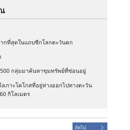
ุณ
​มาก​ที่​สุด​ใน​แถบ​ซีก​โลก​ตะวัน​ตก
ก
00 กลุ่ม​มา​ค้น​หา​ขุม​ทรัพย์​ที่​ซ่อน​อยู่
ง​เกาะ​โคโกส​ที่​อยู่​ห่าง​ออก​ไป​ทาง​ตะวัน​
560 กิโลเมตร
ถัดไป