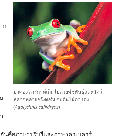
ป่า​คอสตาริกา​ที่​เต็ม​ไป​ด้วย​พืชพันธุ์​และ​สัตว์​
น​
หลาก​หลาย​ชนิด​เช่น กบ​ต้น​ไม้​ตา​แดง
(
Agalychnis callidryas
)
า​
ริกัน​คือ​ภาษา​บรีบรี​และ​ภาษา​คาเบคาร์