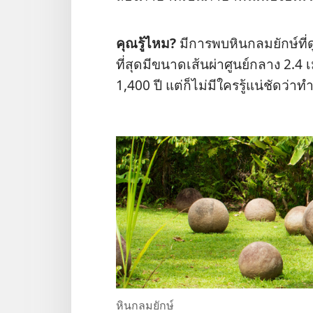
คุณ​รู้​ไหม?
มี​การ​พบ​หิน​กลม​ยักษ์​ที
ที่​สุด​มี​ขนาด​เส้น​ผ่า​ศูนย์​กลาง 2.4
1,400 ปี แต่​ก็​ไม่​มี​ใคร​รู้​แน่ชัด​ว่า​
หิน​กลม​ยักษ์