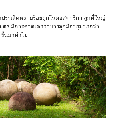
่​ดู​ประณีต​หลาย​ร้อย​ลูก​ใน​คอสตาริกา ลูก​ที่​ใหญ่​
 เมตร มี​การ​คาด​เดา​ว่า​บาง​ลูก​มี​อายุ​มาก​กว่า
ทำ​ขึ้น​มา​ทำไม