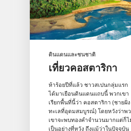
ดินแดน​และ​ชน​ชาติ
เที่ยวคอสตาริกา
ห้า​ร้อย​ปี​ที่​แล้ว ชาว​สเปน​กลุ่ม​แรก​
ได้​มา​เยือน​ดินแดน​แถบ​นี้ พวก​เขา​
เรียก​พื้น​ที่​นี้​ว่า คอสตาริกา (ชายฝั่ง​
ทะเล​ที่​อุดม​สมบูรณ์) โดย​หวัง​ว่า​พว
เขา​จะ​พบ​ทองคำ​จำนวน​มาก​แต่​ก็​ไม
เป็น​อย่าง​ที่​หวัง ถึง​แม้​ว่า​ใน​ปัจจุบัน​