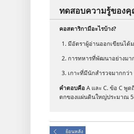
ทดสอบ​ความ​รู้​ของ​ค
คอสตาริกา​มี​อะไร​บ้าง?
มี​อัตรา​ผู้​อ่าน​ออก​เขียน​ได้
การ​ทหาร​ที่​พัฒนา​อย่าง​มา
เกาะ​ที่​มี​นัก​สำรวจ​มาก​กว่า 5
คำ​ตอบ​คือ
A และ C. ข้อ C พูด​ถึ
ตก​ของ​แผ่นดิน​ใหญ่​ประมาณ 
ย้อนหลัง