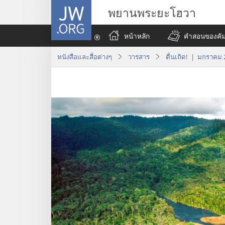
JW.ORG
พยานพระยะโฮวา
หน้าหลัก
คำสอนของคัมภ
หนังสือและสื่อต่างๆ
วารสาร
ตื่นเถิด! | มกราคม