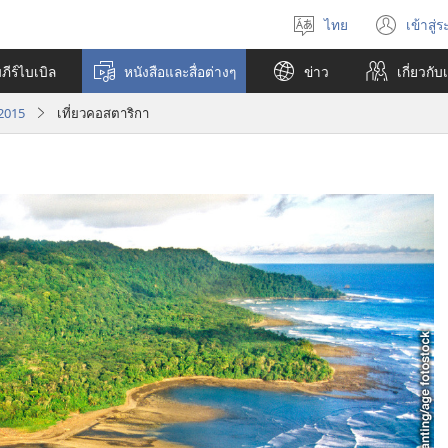
ไทย
เข้าสู่
เลือก
(เปิ
ภาษา
หน้า
ีร์ไบเบิล
หนังสือและสื่อต่างๆ
ข่าว
เกี่ยว​กับ
ใหม่
 2015
เที่ยวคอสตาริกา