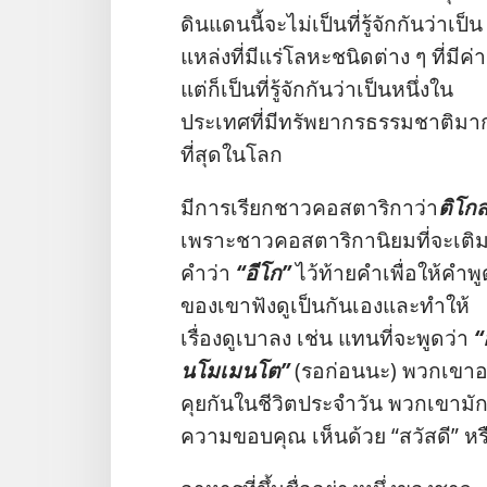
ดินแดน​นี้​จะ​ไม่​เป็น​ที่​รู้​จัก​กัน​ว่า​เป็น​
แหล่ง​ที่​มี​แร่​โลหะ​ชนิด​ต่าง ๆ ที่​มี​ค่า
แต่​ก็​เป็น​ที่​รู้​จัก​กัน​ว่า​เป็น​หนึ่ง​ใน​
ประเทศ​ที่​มี​ทรัพยากร​ธรรมชาติ​มาก
ที่​สุด​ใน​โลก
มี​การ​เรียก​ชาว​คอสตาริกา​ว่า​
ติโก
เพราะ​ชาว​คอสตาริกา​นิยม​ที่​จะ​เติม
คำ​ว่า
“อีโก”
ไว้​ท้าย​คำ​เพื่อ​ให้​คำ​พู
ของ​เขา​ฟัง​ดู​เป็น​กัน​เอง​และ​ทำ​ให้​
เรื่อง​ดู​เบา​ลง เช่น แทน​ที่​จะ​พูด​ว่า
“
นโมเมนโต”
(รอ​ก่อน​นะ) พวก​เขา​อ
คุย​กัน​ใน​ชีวิต​ประจำ​วัน พวก​เขา​มัก
ความ​ขอบคุณ เห็น​ด้วย “สวัสดี” หร