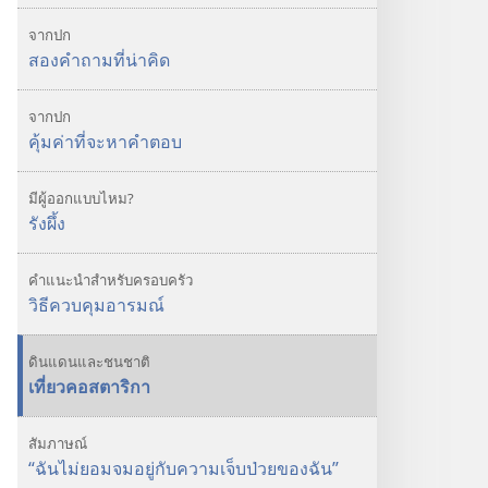
ชีวิต
มา
จากปก
จาก
สองคำถามที่น่าคิด
ไหน?
จากปก
คุ้มค่าที่จะหาคำตอบ
มีผู้ออกแบบไหม?
รังผึ้ง
คำแนะนำสำหรับครอบครัว
วิธีควบคุมอารมณ์
ดินแดนและชนชาติ
เที่ยวคอสตาริกา
สัมภาษณ์
“ฉันไม่ยอมจมอยู่กับความเจ็บป่วยของฉัน”