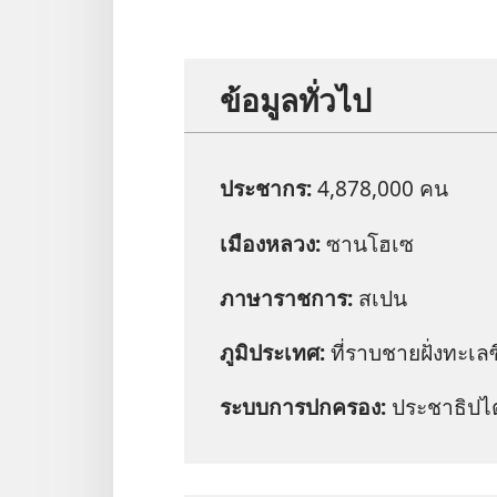
ข้อมูล​ทั่ว​ไป
ประชากร:
4,878,000 คน
เมือง​หลวง:
ซานโฮเซ
ภาษา​ราชการ:
สเปน
ภูมิ​ประเทศ:
ที่​ราบ​ชายฝั่ง​ทะเล​ซ
ระบบ​การ​ปกครอง:
ประชาธิปไ