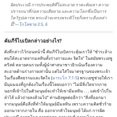
ผิด
ประเวณี การ
ประพฤติ
ที่
ไม่
สะอาด ราคะ
ตัณหา ความ
ปรารถนา
ที่
ก่อ
ความ
เสียหาย และ
ความ
โลภ
ซึ่ง
เป็น
การ
ไหว้
รูป
เคารพ พระเจ้า
จะ
ทรง
พระ
พิโรธ
ก็
เพราะ
สิ่ง
เหล่า
นี้”—
โกโลซาย 3:5, 6
คัมภีร์
ไบเบิล
กล่าว
อย่าง
ไร?
ดัง
ที่
กล่าว
ไว้
ก่อน
หน้า
นี้ คัมภีร์
ไบเบิล
กระตุ้น
เรา
ให้ “ชำระ
ล้าง
ตน
ให้
สะอาด
จาก
มลทิน
ทั้ง
ร่าง
กาย
และ
จิตใจ” ใน
สมัย
พระ
เยซู
คริสต์ หลาย
คน
รวม
ทั้ง
ผู้
นำ
ศาสนา
ชาว
ยิว
เน้น
เรื่อง
ความ
สะอาด
ด้าน
ร่าง
กาย
เท่า
นั้น แต่
ไม่
ใส่
ใจ
มาตรฐาน
ของ
พระเจ้า
ใน
เรื่อง
ศีลธรรม
และ
จิตใจ (
มาระโก 7:1-5
) พระ
เยซู
ช่วย
ให้
เรา
มี
มุม
มอง
ที่
ถูก
ต้อง
ใน
เรื่อง
นี้
โดย
บอก
ว่า “ไม่
มี
สิ่ง
ใด
จาก
ภาย
นอก
ที่
เข้า
ไป
ใน
ตัว
มนุษย์
จะ
ทำ
ให้
เขา
มี
มลทิน . . . แต่
เข้า
ไป
ใน
ลำไส้ แล้ว
ถ่าย
ลง
ส้วม
ไป” ท่าน
ยัง
พูด
ต่อ
อีก
ว่า “สิ่ง
ที่
ออก
มา
จาก
มนุษย์
คือ
สิ่ง
ที่
ทำ
ให้
มนุษย์
มี
มลทิน เพราะ
ความ
คิด
ชั่ว
ร้าย
ออก
มา
จาก
ภาย
ใน คือ ออก
จาก
หัวใจ
มนุษย์ ได้
แก่ การ
ผิด
ประเวณี การ
ขโมย การ
ฆ่า
คน การ
เล่นชู้ ความ
โลภ การ