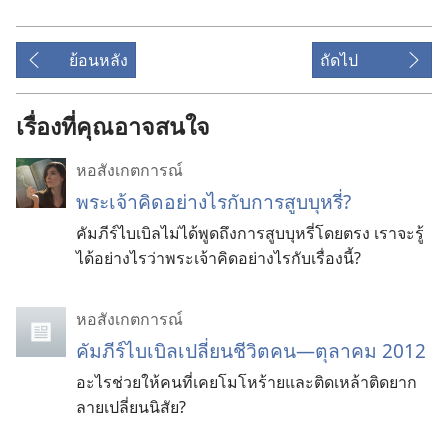
ย้อนหลัง
ถัดไป
เรื่องที่คุณอาจสนใจ
หอสังเกตการณ์
พระเจ้า
คิด
อย่าง
ไร
กับ
การ
สูบ
บุหรี่?
คัมภีร์
ไบเบิล
ไม่
ได้
พูด
ถึง
การ
สูบ
บุหรี่
โดย
ตรง เรา
จะ
รู้
ได้
อย่าง
ไร
ว่า
พระเจ้า
คิด
อย่าง
ไร
กับ
เรื่อง
นี้?
หอสังเกตการณ์
คัมภีร์ไบเบิลเปลี่ยนชีวิตคน—ตุลาคม 2012
อะไรช่วยให้คนที่เคยโมโหร้ายและติดเหล้าติดยาก
ลายเปลี่ยนนิสัย?