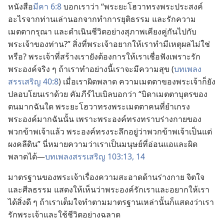
หนังสือ
มีคา 6:8
บอก
เรา
ว่า “พระ
ยะโฮวา
ทรง
พระ
ประสงค์
อะไร
จาก
ท่าน
เล่า
นอก
จาก
ทำ
การ
ยุติธรรม และ
รัก
ความ
เมตตา
กรุณา และ
ดำเนิน
ชีวิต
อย่าง
สุภาพ
เคียง
คู่
กัน
ไป
กับ
พระเจ้า
ของ
ท่าน?” สิ่ง
ที่
พระเจ้า
อยาก
ให้
เรา
ทำ
มี
เหตุ
ผล
ไม่
ใช่
หรือ? พระเจ้า
ที่
สร้าง
เรา
ยัง
ต้องการ
ให้
เรา
เชื่อ
ฟัง
เพราะ
รัก
พระองค์
จริง ๆ ถ้า
เรา
ทำ
อย่าง
นี้
เรา
จะ
มี
ความ
สุข (
บทเพลง
สรรเสริญ 40:8
) เมื่อ
เรา
ผิด
พลาด ความ
เมตตา
ของ
พระเจ้า
ก็
ยัง
ปลอบโยน
เรา
ด้วย คัมภีร์
ไบเบิล
บอก
ว่า “บิดา
เมตตา
บุตร
ของ
ตน
มาก
ฉัน
ใด พระ
ยะโฮวา
ทรง
พระ
เมตตา
คน
ที่
ยำเกรง
พระองค์
มาก
ฉัน
นั้น เพราะ
พระองค์
ทรง
ทราบ
ร่าง
กาย
ของ
พวก
ข้าพเจ้า
แล้ว พระองค์
ทรง
ระลึก
อยู่
ว่า
พวก
ข้าพเจ้า
เป็น
แต่
ผงคลี
ดิน” นี่
หมาย
ความ
ว่า
เรา
เป็น
มนุษย์
ที่
อ่อนแอ
และ
ผิด
พลาด
ได้—
บทเพลง
สรรเสริญ 103:13, 14
มาตรฐาน
ของ
พระเจ้า
เรื่อง
ความ
สะอาด
ด้าน
ร่าง
กาย จิตใจ
และ
ศีลธรรม แสดง
ให้
เห็น
ว่า
พระองค์
รัก
เรา
และ
อยาก
ให้
เรา
ได้
สิ่ง
ดี ๆ ถ้า
เรา
เต็ม
ใจ
ทำ
ตาม
มาตรฐาน
เหล่า
นั้น
ก็
แสดง
ว่า
เรา
รัก
พระเจ้า
และ
ใช้
ชีวิต
อย่าง
ฉลาด