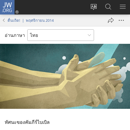
JW.ORG
เข้า
เปลี่ยน
ค้นหา
แส
สู่
ภาษา
ใน
เมน
ระบบ
ตื่นเถิด! | พฤศจิกายน 2014
JW.ORG
(เปิด
หน้าต่าง
อ่านภาษา
ใหม่)
ทัศนะ
ของ
คัมภีร์
ไบเบิล