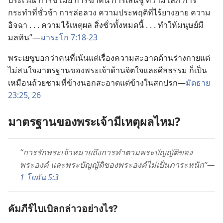
กระทำ
ที่
ชั่ว
ช้า การ
ล่อ
ลวง ความ
ประพฤติ
ที่
ไร้
ยางอาย ความ
อิจฉา . . . ความ
ไร้
เหตุ
ผล สิ่ง
ชั่ว
ทั้ง
หมด
นี้ . . . ทำ
ให้
มนุษย์
มี
มลทิน”—
มาระโก 7:18-23
พระ
เยซู
บอก
ว่า
คน
ที่
เน้น
แต่
เรื่อง
ความ
สะอาด
ด้าน
ร่าง
กาย
แต่
ไม่
สนใจ
มาตรฐาน
ของ
พระเจ้า
ด้าน
จิตใจ
และ
ศีลธรรม ก็
เป็น
เหมือน
ถ้วย
ชาม
ที่
ข้าง
นอก
สะอาด
แต่
ข้าง
ใน
สกปรก—
มัดธาย
23:25, 26
มาตรฐาน
ของ
พระเจ้า
มี
เหตุ
ผล
ไหม?
“การ
รัก
พระเจ้า
หมาย
ถึง
การ
ทำ
ตาม
พระ
บัญญัติ
ของ
พระองค์ และ
พระ
บัญญัติ
ของ
พระองค์
ไม่
เป็น
ภาระ
หนัก”—
1 โยฮัน 5:3
คัมภีร์
ไบเบิล
กล่าว
อย่าง
ไร?