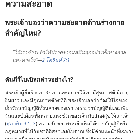
ความ
สะอาด
พระเจ้า
มอง
ว่า
ความ
สะอาด
ด้าน
ร่าง
กาย
สำคัญ
ไหม?
“ให้
เรา
ชำระ
ตัว
ให้
ปราศจาก
มลทิน
ทุก
อย่าง
ทั้ง
ทาง
กาย
และ
ทาง
ใจ”—
2 โครินท์ 7:1
คัมภีร์
ไบเบิล
กล่าว
อย่าง
ไร?
พระเจ้า
ผู้
ที่
สร้าง
เรา
รัก
เรา
และ
อยาก
ให้
เรา
มี
สุขภาพ
ดี มี
อายุ
ยืน
ยาว และ
มี
คุณภาพ
ชีวิต
ที่
ดี พระเจ้า
บอก
ว่า “จง
ให้
ใจ
ของ
เจ้า
รักษา
บัญญัติ
ทั้ง
หลาย
ของ
เรา เพราะ
ว่า
บัญญัติ
นั้น
จะ
เพิ่ม
วัน
และ
ปี
เดือน
ทั้ง
หลาย
แห่ง
ชีวิต
ของ
เจ้า กับ
สันติ
สุข
ให้
แก่
เจ้า”
(
สุภาษิต 3:1, 2
) ความ
รัก
ของ
พระเจ้า
เห็น
ได้
จาก
บัญญัติ
หรือ
กฎหมาย
ที่
ให้
กับ
ชาติ
อิสราเอล
โบราณ ซึ่ง
มี
คำ
แนะ
นำ
ที่
เฉพาะ