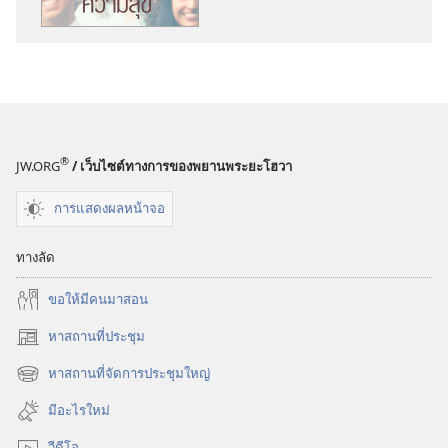
พิมพ์
ตื่น
เถิด!
เคล็ด
ลับ
ที่
®
JW.ORG
/ เว็บไซต์ทางการของพยานพระยะโฮวา
ทำให้
มี
การแสดงผลหน้าจอ
ความ
สุข
ทางลัด
ขอ​ให้​มี​คน​มา​สอน
หาสถานที่ประชุม
(เปิด
หน้าต่าง
หาสถานที่จัดการประชุมใหญ่
(เปิด
ใหม่)
หน้าต่าง
มีอะไรใหม่
ใหม่)
วีดีโอ