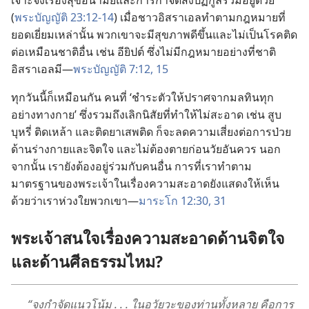
เจาะจง
เรื่อง
สุขอนามัย
และ
การ
กำจัด
สิ่ง
ปฏิกูล
รวม
อยู่
ด้วย
(
พระ
บัญญัติ 23:12-14
) เมื่อ
ชาว
อิสราเอล
ทำ
ตาม
กฎหมาย
ที่
ยอด
เยี่ยม
เหล่า
นั้น พวก
เขา
จะ
มี
สุขภาพ
ดี
ขึ้น
และ
ไม่
เป็น
โรค
ติด
ต่อ
เหมือน
ชาติ
อื่น เช่น อียิปต์ ซึ่ง
ไม่
มี
กฎหมาย
อย่าง
ที่
ชาติ
อิสราเอล
มี—
พระ
บัญญัติ 7:12,
15
ทุก
วัน
นี้
ก็
เหมือน
กัน คน
ที่ ‘ชำระ
ตัว
ให้
ปราศจาก
มลทิน
ทุก
อย่าง
ทาง
กาย’ ซึ่ง
รวม
ถึง
เลิก
นิสัย
ที่
ทำ
ให้
ไม่
สะอาด เช่น สูบ
บุหรี่ ติด
เหล้า และ
ติด
ยา
เสพ
ติด ก็
จะ
ลด
ความ
เสี่ยง
ต่อ
การ
ป่วย
ด้าน
ร่าง
กาย
และ
จิตใจ และ
ไม่
ต้อง
ตาย
ก่อน
วัย
อัน
ควร นอก
จาก
นั้น เรา
ยัง
ต้อง
อยู่
ร่วม
กับ
คน
อื่น การ
ที่
เรา
ทำ
ตาม
มาตรฐาน
ของ
พระเจ้า
ใน
เรื่อง
ความ
สะอาด
ยัง
แสดง
ให้
เห็น
ด้วย
ว่า
เรา
ห่วงใย
พวก
เขา—
มาระโก 12:30, 31
พระเจ้า
สนใจ
เรื่อง
ความ
สะอาด
ด้าน
จิตใจ
และ
ด้าน
ศีลธรรม
ไหม?
“จง
กำจัด
แนว
โน้ม . . . ใน
อวัยวะ
ของ
ท่าน
ทั้ง
หลาย คือ
การ