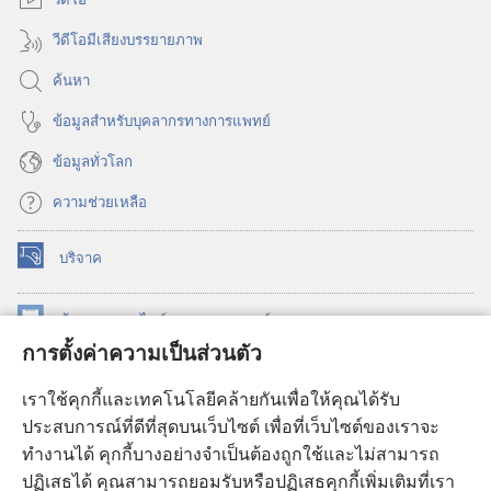
วีดีโอมีเสียงบรรยายภาพ
ค้นหา
ข้อมูล​สำหรับ​บุคลากร​ทาง​การ​แพทย์
ข้อมูล​ทั่ว​โลก
ความช่วยเหลือ
บริจาค
(เปิด
หน้าต่าง
ใหม่)
ห้องสมุด
ออนไลน์
ของ
วอชเทาเวอร์
(เปิด
การตั้งค่าความเป็นส่วนตัว
หน้าต่าง
®
JW Hub
ใหม่)
(เปิด
เราใช้คุกกี้และเทคโนโลยีคล้ายกันเพื่อให้คุณได้รับ
หน้าต่าง
JW Library®
ประสบการณ์ที่ดีที่สุดบนเว็บไซต์ เพื่อที่เว็บไซต์ของเราจะ
ใหม่)
ทำงานได้ คุกกี้บางอย่างจำเป็นต้องถูกใช้และไม่สามารถ
®
ห้องสมุดว็อชเทาเวอร์
ปฏิเสธได้ คุณสามารถยอมรับหรือปฏิเสธคุกกี้เพิ่มเติมที่เรา