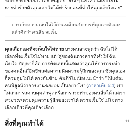
ซิกเคิล
ยัง
บอก
อีก
ว่า
ที่
สำคัญ
คือ “จริง ๆ แล้ว
ความ
เจ็บใจ
ไม่
หาย
ทำ
ร้าย
ตัว
คุณ
เอง ไม่
ได้
ทำ
ร้าย
คน
ที่
ทำ
ให้
คุณ
เจ็บใจ
เลย”
การ
เก็บ
ความ
เจ็บใจ
ไว้
เป็น
เหมือน
กับ
การ
ที่
คุณ
ตบ
ตัว
เอง
แล้ว
คิด
ว่า
คน
อื่น
จะ
เจ็บ
คุณ
เลือก
เอง
ที่
จะ
เจ็บใจ
ไม่
หาย
บาง
คน
อาจ
พูด
ว่า ฉัน
ไม่
ได้
เลือก
ที่
จะ
เจ็บใจ
ไม่
หาย แต่ ‘คู่
ของ
ฉัน
ต่าง
หาก
ที่
ทำ
ให้
ฉัน
เจ็บใจ’ ปัญหา
ก็
คือ การ
คิด
แบบ
นี้
แสดง
ว่า
คุณ
ให้
การ
กระทำ
ของ
คน
อื่น
มี
อิทธิพล
ต่อ
ความ
คิด
ความ
รู้สึก
ของ
คุณ ซึ่ง
คุณ
เอง
ก็
ควบคุม
ไม่
ได้ ตรง
กัน
ข้าม คัมภีร์
ไบเบิล
แนะ
นำ
ว่า “ให้
แต่
ละ
คน
พิสูจน์
ว่า
การ
งาน
ของ
ตน
เป็น
อย่าง
ไร” (
กาลาเทีย 6:4
) เรา
ไม่
สามารถ
ควบคุม
คำ
พูด
หรือ
การ
กระทำ
ของ
คน
อื่น
ได้ แต่
เรา
สามารถ
ควบคุม
ความ
รู้สึก
ของ
เรา
ได้ ความ
เจ็บใจ
ไม่
ใช่
ทาง
เลือก
เดียว
ที่
คุณ
ต้อง
เลือก
สิ่ง
ที่
คุณ
ทำ
ได้