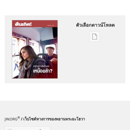
ตัวเลือกดาวน์โหลด
ตัว
เลือก
การ
ดาวน์โหลด
สิ่ง
พิมพ์
ตื่น
เถิด!
จะ
ทำ
อย่างไร
®
JW.ORG
/ เว็บไซต์ทางการของพยานพระยะโฮวา
ถ้า
คุณ