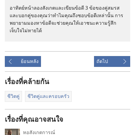
อาทิตย์
หน้า
ลอง
สังเกต
และ
เขียน
ข้อ
ดี 3 ข้อ
ของ
คู่
สมรส
และ
บอก
คู่
ของ
คุณ
ว่า
ทำไม
คุณ
ถึง
ชอบ
ข้อ
ดี
เหล่า
นั้น การ
พยายาม
มอง
หา
ข้อ
ดี
จะ
ช่วย
คุณ
ให้
เอา
ชนะ
ความ
รู้สึก
เจ็บใจ
ไม่
หาย
ได้
ย้อนหลัง
ถัดไป
เรื่องที่คล้ายกัน
ชีวิตคู่
ชีวิตคู่และครอบครัว
เรื่องที่คุณอาจสนใจ
หอสังเกตการณ์