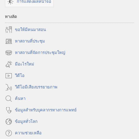
การแสดงผลหน้าจอ
เหนื่อย
ล้า?
ทางลัด
ขอ​ให้​มี​คน​มา​สอน
หาสถานที่ประชุม
(เปิด
หน้าต่าง
หาสถานที่จัดการประชุมใหญ่
(เปิด
ใหม่)
หน้าต่าง
มีอะไรใหม่
ใหม่)
วีดีโอ
วีดีโอมีเสียงบรรยายภาพ
ค้นหา
ข้อมูล​สำหรับ​บุคลากร​ทาง​การ​แพทย์
ข้อมูล​ทั่ว​โลก
ความช่วยเหลือ