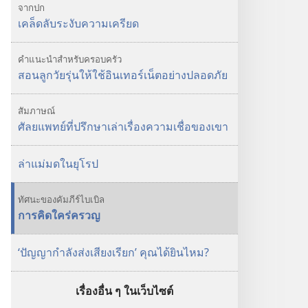
เคล็ด
จากปก
ลับ
เคล็ดลับ​ระงับ​ความ​เครียด
ระงับ
ความเครียด
คำแนะนำสำหรับครอบครัว
สอน​ลูก​วัยรุ่น​ให้​ใช้​อินเทอร์เน็ต​อย่าง​ปลอด​ภัย
สัมภาษณ์
ศัลยแพทย์​ที่​ปรึกษา​เล่า​เรื่อง​ความ​เชื่อ​ของ​เขา
ล่า​แม่มด​ใน​ยุโรป
ทัศนะของคัมภีร์ไบเบิล
การ​คิด​ใคร่ครวญ
‘ปัญญา​กำลัง​ส่ง​เสียง​เรียก’ คุณ​ได้​ยิน​ไหม?
เรื่องอื่น ๆ ในเว็บไซต์