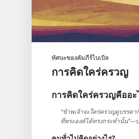
ทัศนะ
ของ
คัมภีร์
ไบเบิล
การ
คิด
ใคร่ครวญ
การ
คิด
ใคร่ครวญ
คือ
อะ
“ข้าพเจ้า
จะ
ใคร่ครวญ
ดู
บรรดา
ที่
พระองค์
ได้
ทรง
กระทำ
นั้น”—
บ
คน
ทั่ว
ไป
คิด
อย่าง
ไร?