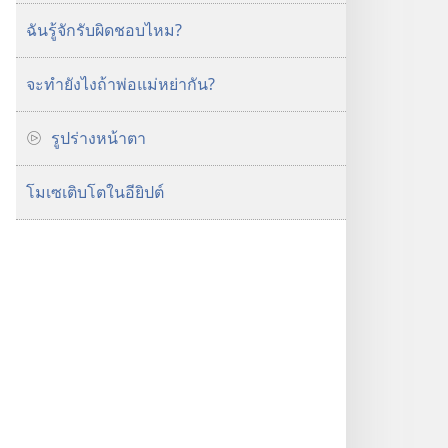
ฉันรู้จักรับผิดชอบไหม?
จะ​ทำ​ยังไง​ถ้า​พ่อ​แม่​หย่า​กัน?
รูปร่างหน้าตา
โมเซ​เติบโต​ใน​อียิปต์