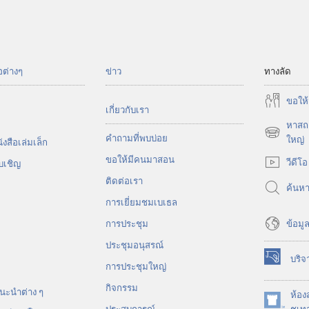
อต่างๆ
ข่าว
ทางลัด
ขอ​ให้
เกี่ยว​กับ​เรา
หาสถา
คำถามที่พบบ่อย
(เปิด
ใหญ่
งสือ​เล่ม​เล็ก
หน้าต่าง
ขอ​ให้​มี​คน​มา​สอน
วีดีโอ
บ​เชิญ
ใหม่)
ติด​ต่อ​เรา
ค้นห
การ​เยี่ยม​ชม​เบเธล
ข้อมูล
การประชุม
ประชุมอนุสรณ์
บริจ
(เปิด
การประชุมใหญ่
หน้าต่าง
กิจกรรม
นะ​นำ​ต่าง​ ๆ
ใหม่)
ห้อง
(เปิด