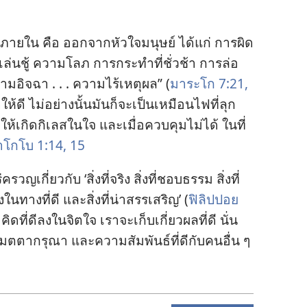
ภาย
ใน คือ ออก
จาก
หัวใจ
มนุษย์ ได้
แก่ การ
ผิด
เล่นชู้ ความ
โลภ การ
กระทำ
ที่
ชั่ว
ช้า การ
ล่อ
วาม
อิจฉา . . . ความ
ไร้
เหตุ
ผล” (
มาระโก 7:21,
ด
ให้
ดี ไม่
อย่าง
นั้น
มัน
ก็
จะ
เป็น
เหมือน
ไฟ
ที่
ลุก
อ
ให้
เกิด
กิเลส
ใน
ใจ และ
เมื่อ
ควบคุม
ไม่
ได้ ใน
ที่
าโกโบ 1:14, 15
ร่ครวญ
เกี่ยว
กับ ‘สิ่ง
ที่
จริง สิ่ง
ที่
ชอบธรรม สิ่ง
ที่
ง
ใน
ทาง
ที่
ดี และ
สิ่ง
ที่
น่า
สรรเสริญ’ (
ฟิลิปปอย
ม
คิด
ที่
ดี
ลง
ใน
จิตใจ เรา
จะ
เก็บ
เกี่ยว
ผล
ที่
ดี นั่น
เมตตา
กรุณา และ
ความ
สัมพันธ์
ที่
ดี
กับ
คน
อื่น ๆ