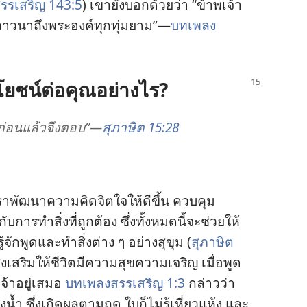
รรเสริญ 143:5
) เขา
ยัง
บอก
ด้วย
ว่า “ข้าพเจ้า
ภาวนา
ถึง
พระองค์
ทุก
ทุ่ม
ยาม”—
บทเพลง
โยชน์
ต่อ
คุณ
อย่าง
ไร?
ก่อน
แล้ว
จึง
ตอบ”—
สุภาษิต 15:28
รา
พัฒนา
ความ
คิด
จิตใจ
ให้
ดี
ขึ้น ควบคุม
กับ
การ
ทำ
สิ่ง
ที่
ถูก
ต้อง ซึ่ง
ทั้ง
หมด
นี้
จะ
ช่วย
ให้
ู้
จัก
พูด
และ
ทำ
สิ่ง
ต่าง ๆ อย่าง
สุขุม (
สุภาษิต
่ง
เสริม
ให้
ชีวิต
มี
ความ
สุข
ความ
เจริญ เมื่อ
พูด
จ้า
อยู่
เสมอ
บทเพลง
สรรเสริญ 1:3
กล่าว
ว่า
ง
น้ำ ซึ่ง
เกิด
ผล
ตาม
ฤดู ใบ
ก็
ไม่
รู้
เหี่ยว
แห้ง และ