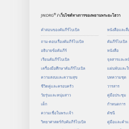
®
JW.ORG
/ เว็บไซต์ทางการของพยานพระยะโฮวา
คำสอนของคัมภีร์ไบเบิล
หนังสือและสื่
ถาม-ตอบเรื่องคัมภีร์ไบเบิล
คัมภีร์​ไบเบิล
อธิบายข้อคัมภีร์
หนังสือ
เรียนคัมภีร์ไบเบิล
จุลสาร​และ​หนั
เครื่องมือศึกษาคัมภีร์ไบเบิล
แผ่น​พับ​และ​ใ
ความสงบและความสุข
บทความ​ชุด
ชีวิตคู่และครอบครัว
วารสาร
วัยรุ่น​และ​หนุ่ม​สาว
คู่มือ​ประชุม
เด็ก
กำหนด​การ
ความเชื่อในพระเจ้า
ดัชนี
วิทยาศาสตร์กับคัมภีร์ไบเบิล
คู่มือ​และ​คำ​แ