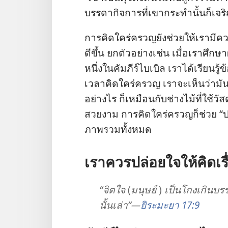
บรรดา
กิจการ
ที่
เขา
กระทำ
นั้น
ก็
เจร
การ
คิด
ใคร่ครวญ
ยัง
ช่วย
ให้
เรา
มี
ค
ดี
ขึ้น ยก
ตัว
อย่าง
เช่น เมื่อ
เรา
ศึกษา
หนึ่ง
ใน
คัมภีร์
ไบเบิล เรา
ได้
เรียน
รู้
ข
เวลา
คิด
ใคร่ครวญ เรา
จะ
เห็น
ว่า
มั
อย่าง
ไร ก็
เหมือน
กับ
ช่าง
ไม้
ที่
ใช้
วัสด
สวย
งาม การ
คิด
ใคร่ครวญ
ก็
ช่วย “
ภาพ
รวม
ทั้ง
หมด
เรา
ควร
ปล่อยใจ
ให้
คิด
เร
“จิตใจ
(
มนุษย์
)
เป็น
โกง
เกิน
บร
นั้น
เล่า”—
ยิระมะยา 17:9