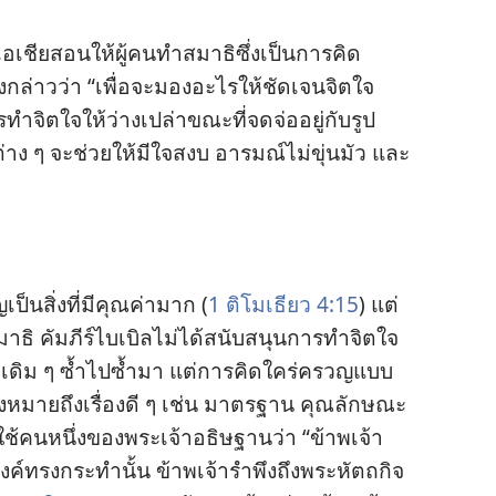
เอเชีย
สอน
ให้
ผู้
คน
ทำ
สมาธิ
ซึ่ง
เป็น
การ
คิด
ง
กล่าว
ว่า “เพื่อ
จะ
มอง
อะไร
ให้
ชัดเจน
จิตใจ
ร
ทำ
จิตใจ
ให้
ว่าง
เปล่า
ขณะ
ที่
จดจ่อ
อยู่
กับ
รูป
ต่าง ๆ จะ
ช่วย
ให้
มี
ใจ
สงบ อารมณ์
ไม่
ขุ่น
มัว และ
ญ
เป็น
สิ่ง
ที่
มี
คุณค่า
มาก (
1 ติโมเธียว 4:15
) แต่
าธิ คัมภีร์
ไบเบิล
ไม่
ได้
สนับสนุน
การ
ทำ
จิตใจ
ด
เดิม ๆ ซ้ำ
ไป
ซ้ำ
มา แต่
การ
คิด
ใคร่ครวญ
แบบ
่ง
หมาย
ถึง
เรื่อง
ดี ๆ เช่น มาตรฐาน คุณลักษณะ
ใช้
คน
หนึ่ง
ของ
พระเจ้า
อธิษฐาน
ว่า “ข้าพเจ้า
งค์
ทรง
กระทำ
นั้น ข้าพเจ้า
รำพึง
ถึง
พระ
หัตถกิจ