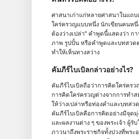
ศาสนา
เก่า
แก่
หลาย
ศาสนา
ใน
แถบ
ใคร่ครวญ
แบบ
หนึ่ง นัก
เขียน
คน
หนึ่
ต้อง
ว่าง
เปล่า” คำ
พูด
นี้
แสดง
ว่า กา
ภาพ รูป
ปั้น หรือ
คำ
พูด
และ
บท
สวด
ทำ
ให้
เห็น
ทาง
สว่าง
คัมภีร์
ไบเบิล
กล่าว
อย่าง
ไร?
คัมภีร์
ไบเบิล
ถือ
ว่า
การ
คิด
ใคร่ครว
การ
คิด
ใคร่ครวญ
ต่าง
จาก
การ
ทำ
สม
ให้
ว่าง
เปล่า
หรือ
ท่อง
คำ
และ
บท
สว
คัมภีร์
ไบเบิล
คือ
การ
คิด
อย่าง
มี
จุด
มุ
และ
ผล
งาน
ต่าง ๆ ของ
พระเจ้า ผู้
รับ
ภาวนา
ถึง
พระ
ราชกิจ
ทั้ง
ปวง
ที่
พระอ