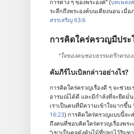
การ
ต่าง ๆ ของ
พระองค์” (
บทเพลง
ส
ระลึก
ถึง
พระองค์
บน
เตียง
นอน เมื่อ
สรรเสริญ 63:6
การ
คิด
ใคร่ครวญ
มี
ประ
“ใจ
ของ
คน
ชอบธรรม
ตรึกตรอง
คัมภีร์
ไบเบิล
กล่าว
อย่าง
ไร?
การ
คิด
ใคร่ครวญ
เรื่อง
ดี ๆ จะ
ช่วย
เ
อารมณ์
ได้
ดี และ
มี
กำลัง
ที่
จะ
ยึด
มั่น
เรา
เป็น
คน
ที่
มี
ความ
เข้าใจ
มาก
ขึ้น ร
16:23
) การ
คิด
ใคร่ครวญ
แบบ
นี้
จะ
ส
ถึง
คน
ที่
ชอบ
คิด
ใคร่ครวญ
เรื่อง
พระเ
“เขา
เป็น
ดุจ
ดัง
ต้น
ไม้
ที่
ปลูก
ไว้
ริม
ทา