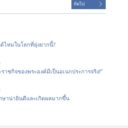
ถัดไป
ไหมในโลกที่ยุ่งยากนี้?
า
ะราชกิจของพระองค์มีเป็นอเนกประการจริง!”
า
กษาน่ายินดีและเกิดผลมากขึ้น