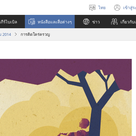
ไทย
เข้าสู่
เลือก
(เปิ
ภาษา
หน้า
ีร์ไบเบิล
หนังสือและสื่อต่างๆ
ข่าว
เกี่ยว​กับ
ใหม่
ม 2014
การ​คิด​ใคร่ครวญ