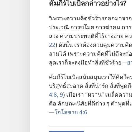
คัมภีร์
ไบเบิล
กล่าว
อย่าง
ไร?
“เพราะ
ความ
คิด
ชั่ว
ร้าย
ออก
มา
จาก
ประเวณี การ
ขโมย การ
ฆ่า
คน การ
ลวง ความ
ประพฤติ
ที่
ไร้
ยางอาย ค
22
) ดัง
นั้น เรา
ต้อง
ควบคุม
ความ
คิ
ลาม
ได้ เพราะ
ความ
คิด
ที่
ไม่
ดี
จะ
ก่
สุด
เรา
ก็
จะ
ลง
มือ
ทำ
สิ่ง
ที่
ชั่ว
ร้าย—
ย
คัมภีร์
ไบเบิล
สนับสนุน
เรา
ให้
คิด
ใค
บริสุทธิ์
สะอาด สิ่ง
ที่
น่า
รัก สิ่ง
ที่
พูด
ถึ
4:8, 9
) เมื่อ
เรา “หว่าน” เมล็ด
ควา
คือ ลักษณะ
นิสัย
ที่
ดี
ต่าง ๆ คำ
พูด
ที่
—
โกโลซาย 4:6