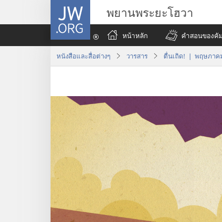
JW.ORG
พยานพระยะโฮวา
หน้าหลัก
คำสอนของคัมภ
หนังสือและสื่อต่างๆ
วารสาร
ตื่นเถิด! | พฤษภาค