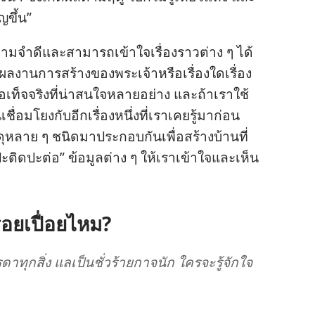
ิญ
ขึ้น”
วาม
จำ
ดี
และ
สามารถ
เข้าใจ
เรื่อง
ราว
ต่าง ๆ ได้
ผล
งาน
การ
สร้าง
ของ
พระเจ้า
หรือ
เรื่อง
ใด
เรื่อง
้อ
เท็จ
จริง
ที่
น่า
สนใจ
หลาย
อย่าง และ
ถ้า
เรา
ใช้
น
เชื่อม
โยง
กับ
อีก
เรื่อง
หนึ่ง
ที่
เรา
เคย
รู้
มา
ก่อน
ุ
หลาย ๆ ชนิด
มา
ประกอบ
กัน
เพื่อ
สร้าง
บ้าน
ที่
ปะติดปะต่อ” ข้อมูล
ต่าง ๆ ให้
เรา
เข้าใจ
และ
เห็น
ื่อย
เปื่อย
ไหม?
รดา
ทุก
สิ่ง แล
เป็น
ชั่ว
ร้ายกาจ
นัก ใคร
จะ
รู้
จัก
ใจ