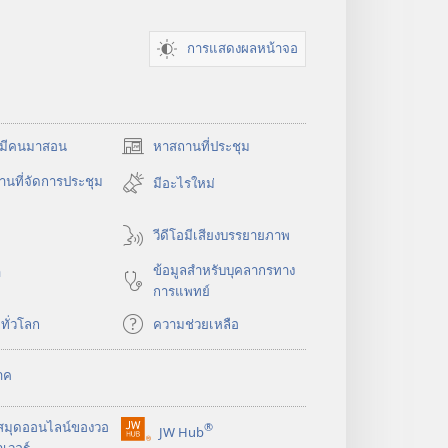
การแสดงผลหน้าจอ
​มี​คน​มา​สอน
หาสถานที่ประชุม
(เปิด
หน้าต่าง
นที่จัดการประชุม
มีอะไรใหม่
ใหม่)
วีดีโอมีเสียงบรรยายภาพ
ข้อมูล​สำหรับ​บุคลากร​ทาง​
า
การ​แพทย์
​ทั่ว​โลก
ความช่วยเหลือ
าค
สมุด
ออนไลน์
ของ
วอ
®
JW Hub
(เปิด