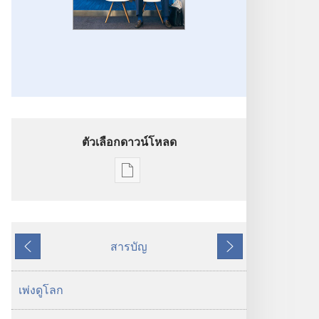
ตัวเลือกดาวน์โหลด
ตัว
เลือก
การ
ดาวน์โหลด
สารบัญ
สิ่ง
ย้อน
ถัด
พิมพ์
หลัง
ไป
ตื่น
เพ่ง​ดู​โลก
เถิด!