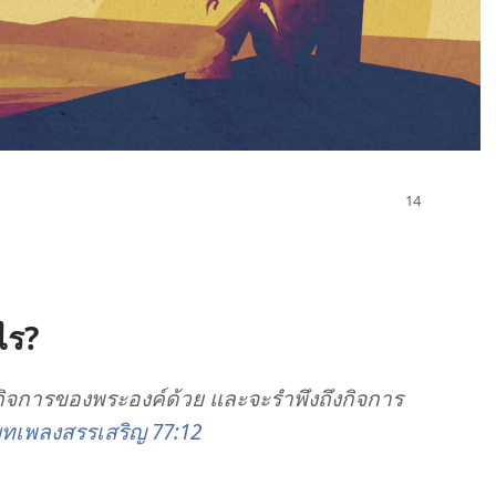
ไร?
กิจการ
ของ
พระองค์
ด้วย และ
จะ
รำพึง
ถึง
กิจการ
ทเพลง
สรรเสริญ 77:12