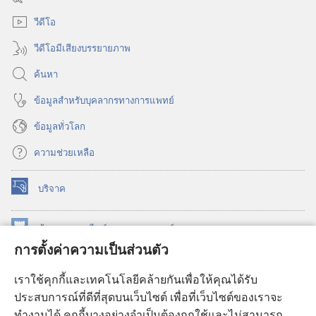
ใหม่)
วีดีโอ
วีดีโอมีเสียงบรรยายภาพ
ค้นหา
ข้อมูล​สำหรับ​บุคลากร​ทาง​การ​แพทย์
ข้อมูล​ทั่ว​โลก
ความช่วยเหลือ
บริจาค
(เปิด
หน้าต่าง
ใหม่)
ห้องสมุด
ออนไลน์
ของ
วอชเทาเวอร์
(เปิด
การตั้งค่าความเป็นส่วนตัว
หน้าต่าง
®
JW Hub
ใหม่)
(เปิด
เราใช้คุกกี้และเทคโนโลยีคล้ายกันเพื่อให้คุณได้รับ
หน้าต่าง
JW Library®
ประสบการณ์ที่ดีที่สุดบนเว็บไซต์ เพื่อที่เว็บไซต์ของเราจะ
ใหม่)
ทำงานได้ คุกกี้บางอย่างจำเป็นต้องถูกใช้และไม่สามารถ