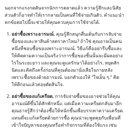
นอก​จาก​แรง​กดดัน​จาก​นัก​การ​ตลาด​แล้ว ความ​รู้สึก​และ​นิสัย​
ส่วน​ตัว​ก็​อาจ​ทำ​ให้​เรา​กลาย​เป็น​คน​ที่​ใช้​จ่าย​เกิน​ตัว. คำ​แนะ​นำ​
หก​ข้อ​ต่อ​ไป​นี้​จะ​ช่วย​ให้​คุณ​ควบคุม​การ​ใช้​จ่าย​ได้.
อย่า​ซื้อ​เพราะ​อารมณ์.
คุณ​รู้สึก​สนุก​ตื่นเต้น​กับ​การ​จับจ่าย​
ซื้อ​ของ​และ​หา​สินค้า​ลด​ราคา​ไหม? ถ้า​ใช่ คุณ​อาจ​เป็น​คน​
หนึ่ง​ที่​ชอบ​ซื้อ​ของ​เพราะ​อารมณ์. วิธี​แก้​คือ​อย่า​รีบ​ซื้อ​และ​
ให้​คิด​ตาม​ความ​เป็น​จริง​ว่า​การ​ซื้อ​ของ​ชิ้น​นั้น​จะ​มี​ผล​อย่าง​
ไร​ใน​ระยะ​ยาว และ​คุณ​จะ​ดู​แล​รักษา​ได้​อย่าง​ไร. หยุด​สัก​
นิด​และ​คิด​ถึง​ครั้ง​ก่อน​ที่​คุณ​ต้อง​มา​นั่ง​เสียใจ​ภาย​หลัง​
เพราะ​ซื้อ​ของ​ด้วย​อารมณ์. บอก​ตัว​เอง​ให้ “ใจ​เย็น ๆ.” คิด​
ให้​ดี​ก่อน​แล้ว​ค่อย​ตัดสิน​ใจ.
อย่า​ซื้อ​ของ​แก้​เครียด.
การ​จับจ่าย​ซื้อ​ของ​อาจ​ช่วย​ให้​คุณ​
อารมณ์​ดี​ขึ้น​ได้​สัก​พัก​หนึ่ง. แต่​เมื่อ​ความ​เครียด​กลับ​มา​อีก
คุณ​อาจ​รู้สึก​ว่า​ต้อง​ซื้อ​ให้​หนัก​ขึ้น​เพื่อ​บรรเทา​ความ​เครียด.
แทน​ที่​จะ​แก้​เครียด​ด้วย​การ​ซื้อ คุณ​น่า​จะ​พูด​คุย​กับ​เพื่อน​ที่​
เข้าใจ​ปัญหา​ของ​คุณ​หรือ​ทำ​กิจกรรม​ที่​ต้อง​ใช้​แรง เช่น