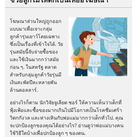
โฆษณา​ส่วน​ใหญ่​ถูก​ออก​
แบบ​มา​เพื่อ​เจาะ​กลุ่ม​
ลูกค้า​รุ่น​เยาว์​โดย​เฉพาะ​
ซึ่ง​เป็น​เรื่อง​ที่​เข้าใจ​ได้. วัย
รุ่น​สมัย​นี้​จับจ่าย​ซื้อ​ของ​
และ​ใช้​เงิน​มาก​กว่า​สมัย​
ก่อน ๆ. ใน​สหรัฐ ตลาด​
สำหรับ​กลุ่ม​ลูกค้า​วัยรุ่น​มี​
เงิน​สะพัด​ปี​ละ​หลาย​พัน​
ล้าน​ดอลลาร์.
อย่าง​ไร​ก็​ตาม นัก​วิจัย​จูเลียต ชอร์ ให้​ความ​เห็น​ว่า​เด็ก​ที่​
ฟุ้ง​เฟ้อ​และ​ซื้อ​ของ​มาก​เกิน​ไป​มี​โอกาส​เป็น​โรค​ซึมเศร้า
วิตก​กังวล และ​ห่าง​เหิน​กับ​พ่อ​แม่​มาก​กว่า​เด็ก​ทั่ว​ไป. คุณ​
จะ​ปก​ป้อง​ลูก​ของ​คุณ​ได้​อย่าง​ไร? อ่าน​ดู​ว่า​พ่อ​แม่​บาง​คน​
ใช้​วิธี​ใด​บ้าง​เพื่อ​ปก​ป้อง​ลูก ๆ ของ​ตน.