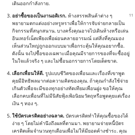
เดิน​ออก​กำลัง​กาย.
อย่า​ซื้อ​ของ​เป็น​งาน​อดิเรก.
ห้าง​สรรพ​สินค้า​ต่าง ๆ
พยายาม​ตกแต่ง​อย่าง​หรูหรา​เพื่อ​ให้​การ​จับจ่าย​กลาย​เป็น​
กิจกรรม​ที่​สนุกสนาน. บาง​ครั้ง​คุณ​อาจ​ไป​เดิน​ห้าง​หรือ​เล่น​
อินเทอร์เน็ต​เพียง​เพื่อ​ผ่อน​คลาย​อารมณ์ แต่​สิ่ง​ที่​คุณ​มอง​
เห็น​ส่วน​ใหญ่​ถูก​ออก​แบบ​มา​เพื่อ​กระตุ้น​ให้​คุณ​อยาก​ซื้อ.
ดัง​นั้น จง​ไป​ซื้อ​ของ​เฉพาะ​เมื่อ​คุณ​มี​รายการ​ของ​ที่​จะ​ซื้อ​อยู่​
ใน​ใจ​แล้ว​จริง ๆ และ​ไม่​ซื้อ​นอก​รายการ​โดย​เด็ดขาด.
เลือก​เพื่อน​ให้​ดี.
รูป​แบบ​ชีวิต​ของ​เพื่อน​และ​เรื่อง​ที่​เขา​พูด​
คุย​มี​อิทธิพล​มาก​ต่อ​ความ​คิด​ของ​คุณ. ถ้า​คุณ​กำลัง​ใช้​จ่าย​
เกิน​ตัว​เพื่อ​จะ​มี​ของ​ทุก​อย่าง​ทัดเทียม​เพื่อน​ฝูง ขอ​ให้​คุณ​
เลือก​คบ​เพื่อน​ที่​ไม่​มี​นิสัย​ฟุ้ง​เฟ้อ​นิยม​วัตถุ​หรือ​พูด​คุย​แต่​เรื่อง​
เงิน ๆ ทอง ๆ.
ใช้​บัตร​เครดิต​อย่าง​ฉลาด.
บัตร​เครดิต​ทำ​ให้​คุณ​ซื้อ​ของ​ได้​
ง่าย ๆ โดย​ไม่​คำนึง​ถึง​ผล​ที่​ตาม​มา. พยายาม​จ่าย​หนี้​บัตร​
เครดิต​เต็ม​จำนวน​ทุก​เดือน​เพื่อ​ไม่​ให้​มี​ยอด​ค้าง​ชำระ. คุณ​