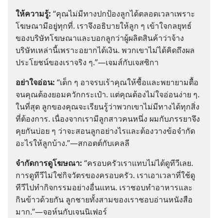
ให้​ความ​รู้:
“คุณ​ไม่​มี​ทาง​ปก​ป้อง​ลูก​ได้​ตลอด​เวลา​เพราะ​
โฆษณา​มี​อยู่​ทุก​ที่. เรา​จึง​อธิบาย​ให้​ลูก ๆ เข้าใจ​กลยุทธ์​
ของ​บริษัท​โฆษณา​และ​บอก​ลูก​ว่า​ผู้​ผลิต​สินค้า​ว่า​จ้าง​
บริษัท​เหล่า​นี้​เพราะ​อยาก​ได้​เงิน. พวก​เขา​ไม่​ได้​คิด​ถึง​ผล​
ประโยชน์​ของ​เรา​จริง ๆ.”—เจมส์​กับ​เจสซิกา
อย่า​ใจ​อ่อน:
“เด็ก ๆ อาจ​รบเร้า​คุณ​ให้​ซื้อ​และ​พยายาม​ตื้อ​
จน​คุณ​ต้อง​ยอม​ควัก​กระเป๋า. แต่​คุณ​ต้อง​ไม่​ใจ​อ่อน​ง่าย ๆ.
ใน​ที่​สุด ลูก​ของ​คุณ​จะ​เรียน​รู้​ว่า​พวก​เขา​ไม่​มี​ทาง​ได้​ทุก​สิ่ง​
ที่​ต้องการ. เนื่อง​จาก​เรา​มี​ลูก​สาว​คน​หนึ่ง ผม​กับ​ภรรยา​จึง​
คุย​กัน​บ่อย ๆ ว่า​จะ​สอน​ลูก​อย่าง​ไร​และ​ต้อง​วาง​ข้อ​จำกัด​
อะไร​ให้​ลูก​บ้าง.”—สกอตต์​กับ​เคลลี
จำกัด​การ​ดู​โฆษณา:
“ครอบครัว​เรา​แทบ​ไม่​ได้​ดู​ทีวี​เลย.
การ​ดู​ทีวี​ไม่​ใช่​กิจวัตร​ของ​ครอบครัว. เรา​เอา​เวลา​ที่​ใช้​ดู​
ทีวี​ไป​ทำ​กิจกรรม​อย่าง​อื่น​แทน. เรา​ชอบ​ทำ​อาหาร​และ​
กิน​ข้าว​ด้วย​กัน ลูก​ชาย​ทั้ง​สาม​ของ​เรา​ชอบ​อ่าน​หนังสือ​
มาก.”—จอห์น​กับ​เจนนิเฟอร์