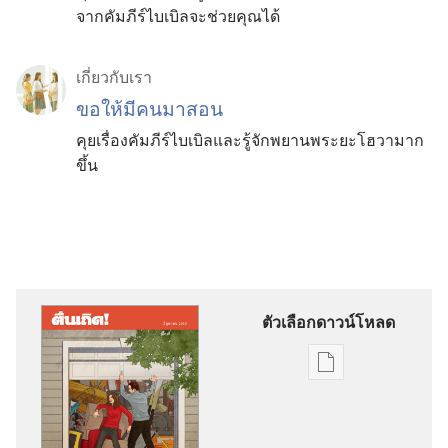
จากคัมภีร์ไบเบิลจะช่วยคุณได้
เกี่ยว​กับ​เรา
ขอ​ให้​มี​คน​มา​สอน
คุย​เรื่อง​คัมภีร์​ไบเบิล​และ​รู้จัก​พยาน​พระ​ยะโฮวา​มาก​
ขึ้น
ตัวเลือกดาวน์โหลด
ตัว
เลือก
การ