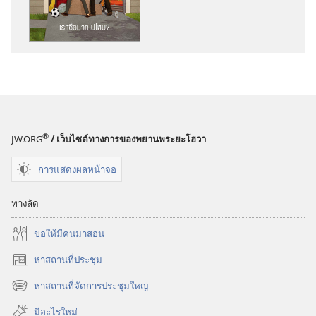
ดาวน์โหลด
สิ่ง
พิมพ์
ตื่น
เถิด!
เรา
ซื้อ
มาก
®
JW.ORG
/ เว็บไซต์ทางการของพยานพระยะโฮวา
ไป
ไหม?
การแสดงผลหน้าจอ
ทางลัด
ขอ​ให้​มี​คน​มา​สอน
หาสถานที่ประชุม
(เปิด
หน้าต่าง
หาสถานที่จัดการประชุมใหญ่
(เปิด
ใหม่)
หน้าต่าง
มีอะไรใหม่