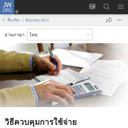
JW.ORG
เข้า
เปลี่ยน
ค้นหา
แส
สู่
ภาษา
ใน
เมน
ระบบ
ตื่นเถิด! | มิถุนายน 2013
JW.ORG
(เปิด
หน้าต่าง
อ่านภาษา
ใหม่)
วิธีควบคุมการใช้จ่าย