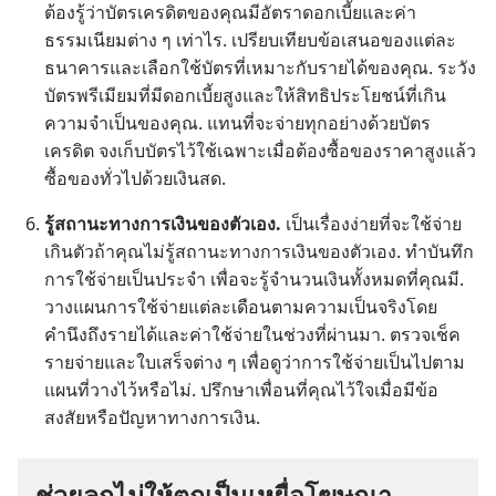
ต้อง​รู้​ว่า​บัตร​เครดิต​ของ​คุณ​มี​อัตรา​ดอกเบี้ย​และ​ค่า​
ธรรมเนียม​ต่าง ๆ เท่า​ไร. เปรียบ​เทียบ​ข้อ​เสนอ​ของ​แต่​ละ​
ธนาคาร​และ​เลือก​ใช้​บัตร​ที่​เหมาะ​กับ​ราย​ได้​ของ​คุณ. ระวัง​
บัตร​พรีเมียม​ที่​มี​ดอกเบี้ย​สูง​และ​ให้​สิทธิ​ประโยชน์​ที่​เกิน​
ความ​จำเป็น​ของ​คุณ. แทน​ที่​จะ​จ่าย​ทุก​อย่าง​ด้วย​บัตร​
เครดิต จง​เก็บ​บัตร​ไว้​ใช้​เฉพาะ​เมื่อ​ต้อง​ซื้อ​ของ​ราคา​สูง​แล้ว​
ซื้อ​ของ​ทั่ว​ไป​ด้วย​เงิน​สด.
รู้​สถานะ​ทาง​การ​เงิน​ของ​ตัว​เอง.
เป็น​เรื่อง​ง่าย​ที่​จะ​ใช้​จ่าย​
เกิน​ตัว​ถ้า​คุณ​ไม่​รู้​สถานะ​ทาง​การ​เงิน​ของ​ตัว​เอง. ทำ​บันทึก​
การ​ใช้​จ่าย​เป็น​ประจำ เพื่อ​จะ​รู้​จำนวน​เงิน​ทั้ง​หมด​ที่​คุณ​มี.
วาง​แผนการ​ใช้​จ่าย​แต่​ละ​เดือน​ตาม​ความ​เป็น​จริง​โดย​
คำนึง​ถึง​ราย​ได้​และ​ค่า​ใช้​จ่าย​ใน​ช่วง​ที่​ผ่าน​มา. ตรวจ​เช็ค​
ราย​จ่าย​และ​ใบ​เสร็จ​ต่าง ๆ เพื่อ​ดู​ว่า​การ​ใช้​จ่าย​เป็น​ไป​ตาม​
แผนที่​วาง​ไว้​หรือ​ไม่. ปรึกษา​เพื่อน​ที่​คุณ​ไว้​ใจ​เมื่อ​มี​ข้อ​
สงสัย​หรือ​ปัญหา​ทาง​การ​เงิน.
ช่วย​ลูก​ไม่​ให้​ตก​เป็น​เหยื่อ​โฆษณา