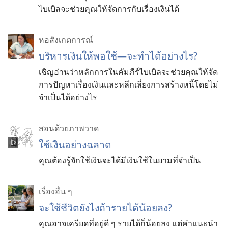
ไบเบิลจะช่วยคุณให้จัดการกับเรื่องเงินได้
หอสังเกตการณ์
บริหาร​เงิน​ให้​พอ​ใช้—จะ​ทำ​ได้​อย่าง​ไร?
เชิญ​อ่าน​ว่า​หลักการ​ใน​คัมภีร์​ไบเบิล​จะ​ช่วย​คุณ​ให้​จัด​
การ​ปัญหา​เรื่อง​เงิน​และ​หลีก​เลี่ยง​การ​สร้าง​หนี้​โดย​ไม่​
จำเป็น​ได้​อย่าง​ไร
สอนด้วยภาพวาด
ใช้เงินอย่างฉลาด
คุณต้องรู้จักใช้เงินจะได้มีเงินใช้ในยามที่จำเป็น
เรื่องอื่น ๆ
จะใช้ชีวิตยังไงถ้ารายได้น้อยลง?
คุณอาจเครียดที่อยู่ดี ๆ รายได้ก็น้อยลง แต่คำแนะนำ