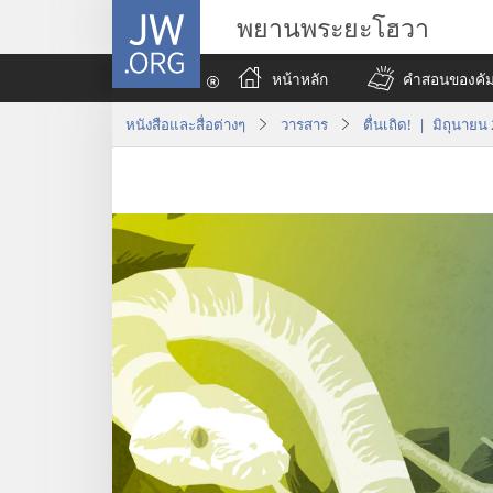
JW.ORG
พยานพระยะโฮวา
หน้าหลัก
คำสอนของคัมภ
หนังสือและสื่อต่างๆ
วารสาร
ตื่นเถิด! | มิถุนายน