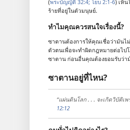
(
พระ​บัญญัติ 32:4;
โยบ 2:1-6
) เห็น​
ร้าย​ที่​อยู่​ใน​ตัว​มนุษย์.
ทำไม​คุณ​ควร​สนใจ​เรื่อง​นี้?
ซาตาน​ต้องการ​ให้​คุณ​เชื่อ​ว่า​มัน​ไ
ตัว​ตน​เพื่อ​จะ​ทำ​ผิด​กฎหมาย​ต่อ​ไป​โดย
ซาตาน ก่อน​อื่น​คุณ​ต้อง​ยอม​รับ​ว่า​มั
ซาตาน​อยู่​ที่​ไหน?
“แผ่นดิน​โลก . . . จะ​เกิด​วิบัติ​
12:12