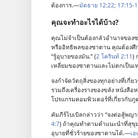
ต้องการ.—
มัดธาย 12:22;
17:15-1
คุณ​จะ​ทำ​อะไร​ได้​บ้าง?
คุณ​ไม่​จำเป็น​ต้อง​กลัว​อำนาจ​ของ​ซาต
หรือ​อิทธิพล​ของ​ซาตาน คุณ​ต้อง​ศึกษา
“รู้​อุบาย​ของ​มัน.” (
2 โครินท์ 2:11
) 
เหลี่ยม​ของ​ซาตาน​และ​ไม่​ตก​เป็น​เหย
จง​กำจัด​วัตถุ​สิ่ง​ของ​ทุก​อย่าง​ที่​เกี่ยว
รวม​ถึง​เครื่องราง​ของ​ขลัง หนังสือ
โปรแกรม​คอมพิวเตอร์​ที่​เกี่ยว​กับ​ภ
คัมภีร์​ไบเบิล​กล่าว​ว่า “จง​ต่อ​สู้​พญ
4:7
) ถ้า​คุณ​ทำ​ตาม​คำ​แนะ​นำ​ที่​สุขุ
อุบาย​ที่​ชั่ว​ร้าย​ของ​ซาตาน​ได้.—
เอ