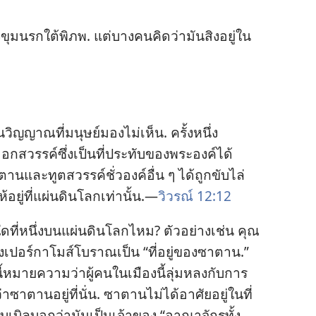
ุม​นรก​ใต้​พิภพ. แต่​บาง​คน​คิด​ว่า​มัน​สิง​อยู่​ใน​
ิญญาณ​ที่​มนุษย์​มอง​ไม่​เห็น. ครั้ง​หนึ่ง​
​สวรรค์​ซึ่ง​เป็น​ที่​ประทับ​ของ​พระองค์​ได้​
ตาน​และ​ทูตสวรรค์​ชั่ว​องค์​อื่น ๆ ได้​ถูก​ขับ​ไล่​
ยู่​ที่​แผ่นดิน​โลก​เท่า​นั้น.—
วิวรณ์ 12:12
ใด​ที่​หนึ่ง​บน​แผ่นดิน​โลก​ไหม? ตัว​อย่าง​เช่น คุณ​
ือง​เปอร์กาโมส์​โบราณ​เป็น “ที่​อยู่​ของ​ซาตาน.”
้​หมาย​ความ​ว่า​ผู้​คน​ใน​เมือง​นี้​ลุ่มหลง​กับ​การ​
าน​อยู่​ที่​นั่น. ซาตาน​ไม่​ได้​อาศัย​อยู่​ใน​ที่​
ไบเบิล​บอก​ว่า​มัน​เป็น​เจ้าของ “อาณาจักร​ทั้ง​