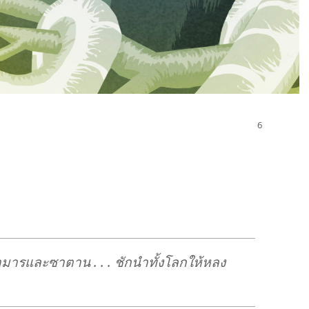
พญา​มาร​และ​ซาตาน . . . ชัก​นำ​ทั้ง​โลก​ให้​หลง​