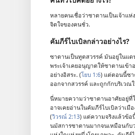
คน​ทั่ว​ไป​คิด​อย่าง​ไร?
หลาย​คน​เชื่อ​ว่า​ซาตาน​เป็น​เจ้า​แห่ง​ข
จิตใจ​ของ​คน​ชั่ว.
คัมภีร์​ไบเบิล​กล่าว​อย่าง​ไร?
ซาตาน​เป็น​ทูตสวรรค์ มัน​อยู่​ใน​แดน​ว
พระเจ้า​เคย​อนุญาต​ให้​ซาตาน​เข้า​ออก
อย่าง​อิสระ. (
โยบ 1:6
) แต่​ตอน​นี้​ซา
ออก​จาก​สวรรค์ และ​ถูก​กัก​บริเวณ​ให้​อ
นี่​หมาย​ความ​ว่า​ซาตาน​อาศัย​อยู่​ที่​
อาจ​เคย​อ่าน​ใน​คัมภีร์​ไบเบิล​ว่า​เม
(
วิวรณ์ 2:13
) แต่​ความ​จริง​แล้ว​ข้อ​นี
นมัสการ​ซาตาน​มาก​จน​เหมือน​กับ​ว่า​ซาต
แห่ง​ใด​แห่ง​หนึ่ง​โดย​เฉพาะ. คัมภีร์​