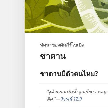
ทัศนะ​ของ​คัมภีร์​ไบเบิล
ซาตาน
ซาตาน​มี​ตัว​ตน​ไหม?
“งู​ตัว​แรก​เดิม​ซึ่ง​ถูก​เรียก​ว่า​
ผิด.”—
วิวรณ์ 12:9