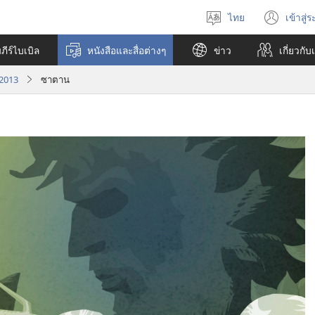
ไทย
เข้าสู่
เลือก
(เปิ
ภาษา
หน้า
ีร์ไบเบิล
หนังสือและสื่อต่างๆ
ข่าว
เกี่ยว​กับ
ใหม่
 2013
ซาตาน