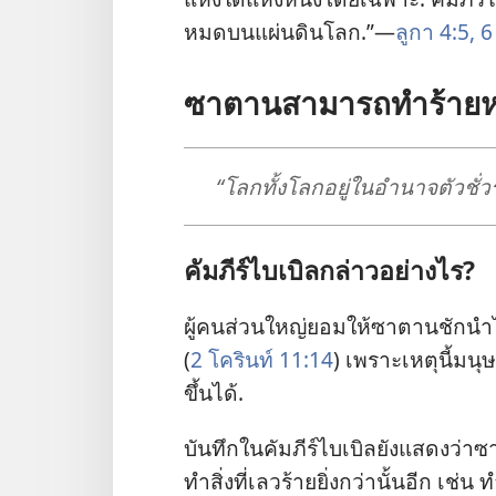
หมด​บน​แผ่นดิน​โลก.”—
ลูกา 4:5, 6
ซาตาน​สามารถ​ทำ​ร้าย​หร
“โลก​ทั้ง​โลก​อยู่​ใน​อำนาจ​ตัว​ชั่
คัมภีร์​ไบเบิล​กล่าว​อย่าง​ไร?
ผู้​คน​ส่วน​ใหญ่​ยอม​ให้​ซาตาน​ชัก​นำ​
(
2 โครินท์ 11:14
) เพราะ​เหตุ​นี้​มน
ขึ้น​ได้.
บันทึก​ใน​คัมภีร์​ไบเบิล​ยัง​แสดง​ว่า​
ทำ​สิ่ง​ที่​เลว​ร้าย​ยิ่ง​กว่า​นั้น​อีก เช่