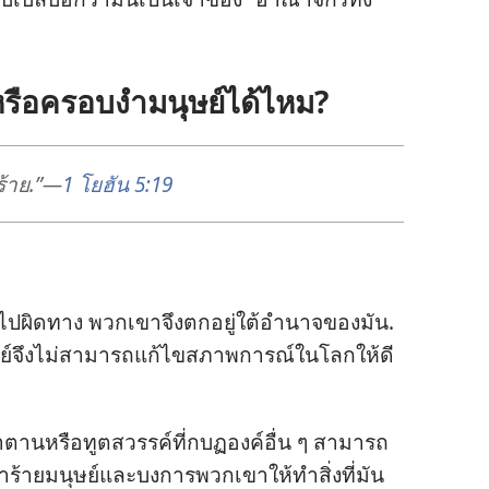
ือ​ครอบ​งำ​มนุษย์​ได้​ไหม?
ว​ร้าย.”—
1 โยฮัน 5:19
ไป​ผิด​ทาง พวก​เขา​จึง​ตก​อยู่​ใต้​อำนาจ​ของ​มัน.
ุษย์​จึง​ไม่​สามารถ​แก้ไข​สภาพการณ์​ใน​โลก​ให้​ดี​
ซาตาน​หรือ​ทูตสวรรค์​ที่​กบฏ​องค์​อื่น ๆ สามารถ​
น ทำ​ร้าย​มนุษย์​และ​บงการ​พวก​เขา​ให้​ทำ​สิ่ง​ที่​มัน​