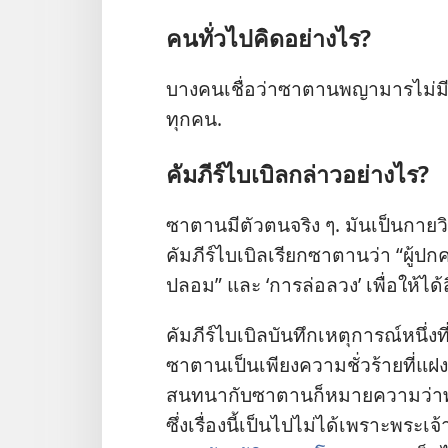
คน​ทั่ว​ไป​คิด​อย่าง​ไร?
บาง​คน​เชื่อ​ว่า​ซาตาน​พญา​มาร​ไม่​มี​ตัว
ทุก​คน.
คัมภีร์​ไบเบิล​กล่าว​อย่าง​ไร?
ซาตาน​มี​ตัว​ตน​จริง ๆ. มัน​เป็น​กาย​
คัมภีร์​ไบเบิล​เรียก​ซาตาน​ว่า “ผู้​ป
ปลอม” และ ‘การ​ล่อ​ลวง’ เพื่อ​ให้​ได้​ส
คัมภีร์​ไบเบิล​บันทึก​เหตุ​การณ์​หนึ่ง
ซาตาน​เป็น​เพียง​ความ​ชั่ว​ร้าย​ที่​แฝง​
สนทนา​กับ​ซาตาน​ก็​หมาย​ความ​ว่า​พร
ซึ่ง​เรื่อง​นี้​เป็น​ไป​ไม่​ได้​เพราะ​พระ