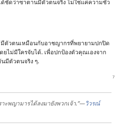
ได้​ชัด​ว่า​ซาตาน​มี​ตัว​ตน​จริง ไม่​ใช่​แค่​ความ​ชั่ว​
ม่​มี​ตัว​ตน​เหมือน​กับ​อาชญากร​ที่​พยายาม​ปก​ปิด​
​ไม่​มี​ใคร​จับ​ได้. เพื่อ​ปก​ป้อง​ตัว​คุณ​เอง​จาก​
น​มี​ตัว​ตน​จริง ๆ.
เพราะ​พญา​มาร​ได้​ลง​มา​ยัง​พวก​เจ้า.”—
วิวรณ์