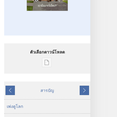
ตัวเลือกดาวน์โหลด
ตัว
เลือก
การ
ดาวน์โหลด
สารบัญ
สิ่ง
ย้อน
ถัด
พิมพ์
หลัง
ไป
ตื่น
เพ่งดูโลก
เถิด!