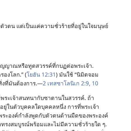
​ตน แต่​เป็น​แค่​ความ​ชั่ว​ร้าย​ที่​อยู่​ใน​ใจ​มนุษย์​
วิญญาณ​หรือ​ทูตสวรรค์​ที่​กบฏ​ต่อ​พระเจ้า.
กครอง​โลก.” (
โยฮัน 12:31
) มัน​ใช้ “นิมิต​จอม​
ิ่ง​ที่​มัน​ต้องการ.—
2 เทสซาโลนิเก 2:9, 10
​ที่​พระเจ้า​สนทนา​กับ​ซาตาน​ใน​สวรรค์. ถ้า​
อยู่​ใน​ตัว​บุคคล​ใด​บุคคล​หนึ่ง การ​ที่​พระเจ้า​
ะองค์​กำลัง​พูด​กับ​ตัว​ตน​ด้าน​มืด​ของ​พระองค์
เจ้า​ทรง​สมบูรณ์​พร้อม​และ​ไม่​มี​ความ​ชั่ว​ร้าย​ใด ๆ.