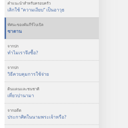
เรา
คำแนะนำสำหรับครอบครัว
ซื้อ
เลิกใช้ “ความเงียบ” เป็นอาวุธ
มาก
ไป
ทัศนะของคัมภีร์ไบเบิล
ไหม?
ซาตาน
จากปก
ทำไมเราจึงซื้อ?
จากปก
วิธีควบคุมการใช้จ่าย
ดินแดนและชนชาติ
เที่ยวปานามา
จากอดีต
ประกาศิตในนามพระเจ้าหรือ?