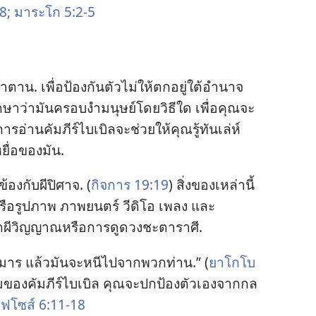
8;
มาระโก 5:2-5
าน. เพื่อ​ป้องกัน​ตัว​ไม่​ให้​ตก​อยู่​ใต้​อำนาจ​
​ว่า​มัน​ครอบ​งำ​มนุษย์​โดย​วิธี​ใด เพื่อ​คุณ​จะ
การ​อ่าน​คัมภีร์​ไบเบิล​จะ​ช่วย​ให้​คุณ​รู้​ทัน​เล่ห์​
ื่อ​ของ​มัน.
​ข้อง​กับ​ผี​ปิศาจ. (
กิจการ 19:19
) สิ่ง​ของ​เหล่า​นี้​
​หรือ​รูป​ภาพ ภาพยนตร์ วีดิโอ เพลง และ​
ูตผี​วิญญาณ​หรือ​การ​ดู​ดวง​ชะตา​ราศี.
า​มาร แล้ว​มัน​จะ​หนี​ไป​จาก​พวก​ท่าน.” (
ยาโกโบ
ม​ของ​คัมภีร์​ไบเบิล คุณ​จะ​ปก​ป้อง​ตัว​เอง​จาก​กล​
เฟโซส์ 6:11-18