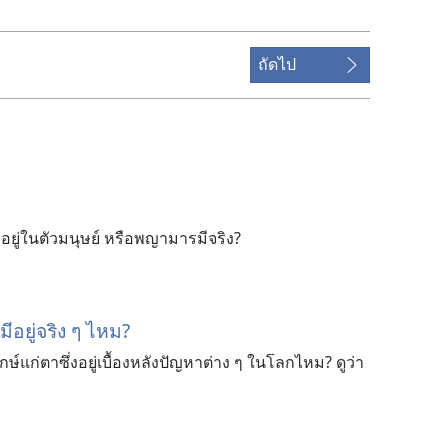
ถัดไป
อยู่ในตัวมนุษย์ หรือพญามารมีจริง?
อยู่จริง ๆ ไหม?
ษ์แก่ตาซึ่งอยู่เบื้องหลังปัญหาต่าง ๆ ในโลกไหม? ดูว่า
ร