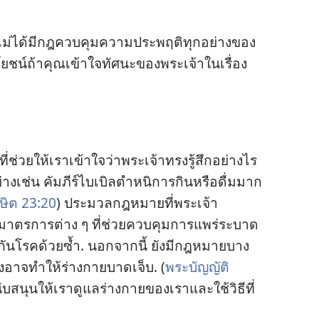
​ไม่​ได้​มี​กฎ​ควบคุม​ความ​ประพฤติ​ทุก​อย่าง​ของ​
ยชน์​ถ้า​คุณ​เข้าใจ​ทัศนะ​ของ​พระเจ้า​ใน​เรื่อง​
​ช่วย​ให้​เรา​เข้าใจ​ว่า​พระเจ้า​ทรง​รู้สึก​อย่าง​ไร​
​อย่าง​เช่น คัมภีร์​ไบเบิล​ตำหนิ​การ​กิน​หรือ​ดื่ม​มาก​
ษิต 23:20
) ประมวล​กฎหมาย​ที่​พระเจ้า​
าตรการ​ต่าง ๆ ที่​ช่วย​ควบคุม​การ​แพร่​ระบาด​
ัน​โรค​ด้วย​ซ้ำ. นอก​จาก​นี้ ยัง​มี​กฎหมาย​บาง​
ซึ่ง​อาจ​ทำ​ให้​ร่าง​กาย​บาดเจ็บ. (
พระ​บัญญัติ
ับสนุน​ให้​เรา​ดู​แล​ร่าง​กาย​ของ​เรา​และ​ใช้​วิธี​ที่​