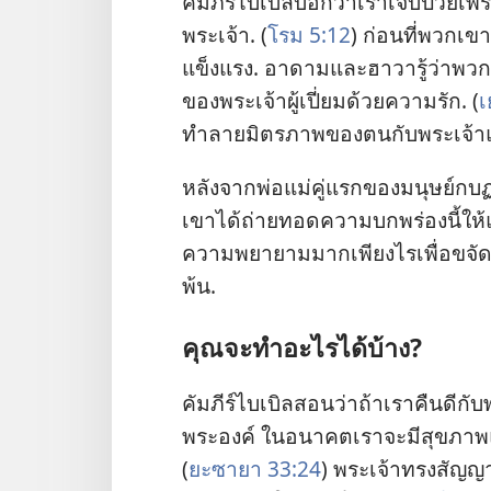
คัมภีร์​ไบเบิล​บอก​ว่า​เรา​เจ็บ​ป่วย​เ
พระเจ้า. (
โรม 5:12
) ก่อน​ที่​พวก​เข
แข็งแรง. อาดาม​และ​ฮาวา​รู้​ว่า​พวก​เข
ของ​พระเจ้า​ผู้​เปี่ยม​ด้วย​ความ​รัก. (
เ
ทำลาย​มิตรภาพ​ของ​ตน​กับ​พระเจ้า​แล
หลัง​จาก​พ่อ​แม่​คู่​แรก​ของ​มนุษย์​ก
เขา​ได้​ถ่ายทอด​ความ​บกพร่อง​นี้​ให้​แก
ความ​พยายาม​มาก​เพียง​ไร​เพื่อ​ขจัด​โร
พ้น.
คุณ​จะ​ทำ​อะไร​ได้​บ้าง?
คัมภีร์​ไบเบิล​สอน​ว่า​ถ้า​เรา​คืน​ดี​กั
พระองค์ ใน​อนาคต​เรา​จะ​มี​สุขภาพ​แ
(
ยะซายา 33:24
) พระเจ้า​ทรง​สัญญา​