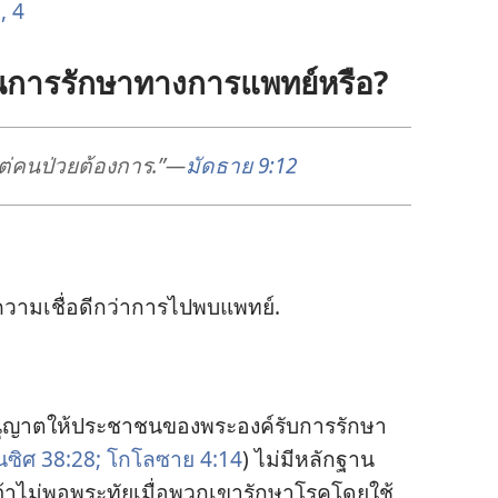
, 4
ุน​การ​รักษา​ทาง​การ​แพทย์​หรือ?
แต่​คน​ป่วย​ต้องการ.”—
มัดธาย 9:12
วาม​เชื่อ​ดี​กว่า​การ​ไป​พบ​แพทย์.
อนุญาต​ให้​ประชาชน​ของ​พระองค์​รับ​การ​รักษา​
นซิศ 38:28;
โกโลซาย 4:14
) ไม่​มี​หลักฐาน​
ะเจ้า​ไม่​พอ​พระทัย​เมื่อ​พวก​เขา​รักษา​โรค​โดย​ใช้​