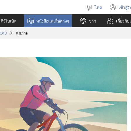
ไทย
เข้าสู่
เลือก
(เปิ
ภาษา
หน้า
ีร์ไบเบิล
หนังสือและสื่อต่างๆ
ข่าว
เกี่ยว​กับ
ใหม่
2013
สุขภาพ