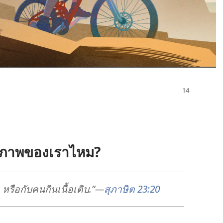
ุขภาพ​ของ​เรา​ไหม?
; หรือ​กับ​คน​กิน​เนื้อ​เติบ.”—
สุภาษิต 23:20