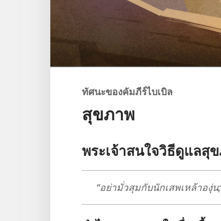
ทัศนะ​ของ​คัมภีร์​ไบเบิล
สุขภาพ
พระเจ้า​สนใจ​วิธี​ดู​แล​ส
“อย่า​มั่วสุม​กับ​นัก​เสพ​เหล้า​องุ่น