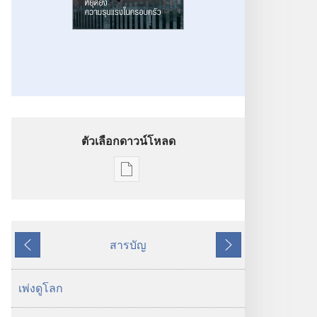
ตัวเลือกดาวน์โหลด
ตัว
เลือก
การ
ดาวน์โหลด
สารบัญ
สิ่ง
ย้อน
ถัด
พิมพ์
หลัง
ไป
ตื่น
เพ่งดูโลก
เถิด!