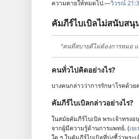
ความ​ตาย​ให้​หมด​ไป.—
วิวรณ์ 21:3
คัมภีร์​ไบเบิล​ไม่​สนับสน
“คน​ที่​สบาย​ดี​ไม่​ต้องการ​หมอ 
คน​ทั่ว​ไป​คิด​อย่าง​ไร?
บาง​คน​กล่าว​ว่า​การ​รักษา​โรค​ด้วย​ค
คัมภีร์​ไบเบิล​กล่าว​อย่าง​ไร?
ใน​สมัย​คัมภีร์​ไบเบิล พระเจ้า​ทรง​
จาก​ผู้​มี​ความ​รู้​ด้าน​การ​แพทย์. (
เยเ
ใด ๆ ใน​คัมภีร์​ไบเบิล​ที่​บ่ง​ชี้​ว่า​พร