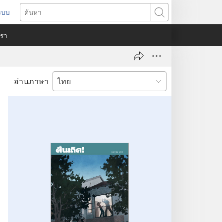
ระบบ
ด
ค้นหา
ต่าง
​เรา
)
อ่านภาษา