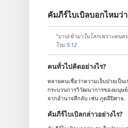
คัมภีร์​ไบเบิล​บอก​ไหม​ว่า
“บาป​เข้า​มา​ใน​โลก​เพราะ​คน​คน​
โรม 5:12
คน​ทั่ว​ไป​คิด​อย่าง​ไร?
หลาย​คน​เชื่อ​ว่า​ความ​เจ็บ​ป่วย​เป็น​เ
กระบวนการ​วิวัฒนาการ​ของ​มนุษย์. บา
จาก​อำนาจ​ลึกลับ เช่น ภูตผี​ปิศาจ.
คัมภีร์​ไบเบิล​กล่าว​อย่าง​ไร?