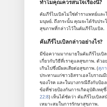
ทำไม​คุณ​ควร​สนใจ​เรื่อง​นี้?
คัมภีร์​ไบเบิล​ไม่​ใช่​ตำรา​แพทย์​และ
มนุษย์. ถึง​กระนั้น คุณ​จะ​ได้​รับ​ประโ
สุขภาพ​ที่​กล่าว​ไว้​ใน​คัมภีร์​ไบเบิล.
คัมภีร์​ไบเบิล​กล่าว​อย่าง​ไร?
มี​ข้อ​ความ​มาก​มาย​ใน​คัมภีร์​ไบเบิล​ที่
เกี่ยว​กับ​วิธี​ที่​เรา​ดู​แล​สุขภาพ. ตัว
เกิน​ไป​ซึ่ง​มี​ผล​เสีย​ต่อ​สุขภาพ. (
สุภา
ประทาน​แก่​ชาว​อิสราเอล​โบราณ​มี​ม
ของ​โรค และ​ใน​บาง​กรณี​ถึง​กับ​ป้องก
ข้อ​ที่​ช่วย​ป้องกัน​การ​เกิด​อุบัติเหตุ​
22:8
) เห็น​ได้​ชัด​ว่า คัมภีร์​ไบเบิล​สน
เหมาะ​สม​ใน​การ​รักษา​สุขภาพ.