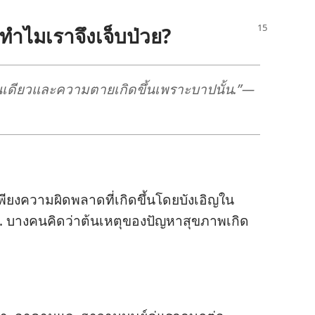
​ทำไม​เรา​จึง​เจ็บ​ป่วย?
เดียว​และ​ความ​ตาย​เกิด​ขึ้น​เพราะ​บาป​นั้น.”—
พียง​ความ​ผิด​พลาด​ที่​เกิด​ขึ้น​โดย​บังเอิญ​ใน​
ง​คน​คิด​ว่า​ต้น​เหตุ​ของ​ปัญหา​สุขภาพ​เกิด​