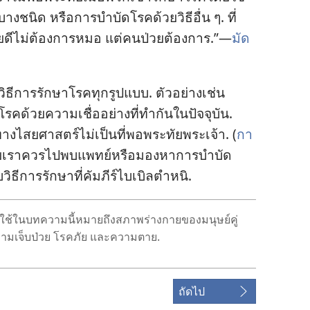
ง​ชนิด หรือ​การ​บำบัด​โรค​ด้วย​วิธี​อื่น ๆ. ที่​
สบาย​ดี​ไม่​ต้องการ​หมอ แต่​คน​ป่วย​ต้องการ.”—
มัด
น​วิธี​การ​รักษา​โรค​ทุก​รูป​แบบ. ตัว​อย่าง​เช่น
รค​ด้วย​ความ​เชื่อ​อย่าง​ที่​ทำ​กัน​ใน​ปัจจุบัน.
ทาง​ไสยศาสตร์​ไม่​เป็น​ที่​พอ​พระทัย​พระเจ้า. (
กา
ป่วย​เรา​ควร​ไป​พบ​แพทย์​หรือ​มอง​หา​การ​บำบัด​
บ​วิธี​การ​รักษา​ที่​คัมภีร์​ไบเบิล​ตำหนิ.
้​ใน​บทความ​นี้​หมาย​ถึง​สภาพ​ร่าง​กาย​ของ​มนุษย์​คู่​
​ความ​เจ็บ​ป่วย โรค​ภัย และ​ความ​ตาย.
ถัดไป