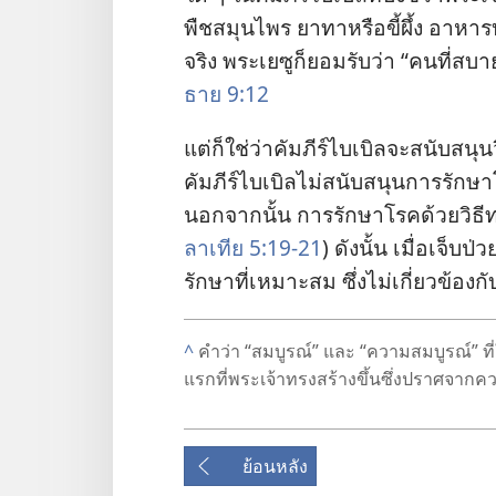
พืช​สมุนไพร ยา​ทา​หรือ​ขี้ผึ้ง อาหาร​บา
จริง พระ​เยซู​ก็​ยอม​รับ​ว่า “คน​ที่​
ธาย 9:12
แต่​ก็​ใช่​ว่า​คัมภีร์​ไบเบิล​จะ​สนับสนุ
คัมภีร์​ไบเบิล​ไม่​สนับสนุน​การ​รักษา​โ
นอก​จาก​นั้น การ​รักษา​โรค​ด้วย​วิธี​
ลาเทีย 5:19-21
) ดัง​นั้น เมื่อ​เจ็บ​
รักษา​ที่​เหมาะ​สม ซึ่ง​ไม่​เกี่ยว​ข้อง​กั
^
คำ​ว่า “สมบูรณ์” และ “ความ​สมบูรณ์” ที่​ใช
แรก​ที่​พระเจ้า​ทรง​สร้าง​ขึ้น​ซึ่ง​ปราศจาก
ย้อนหลัง