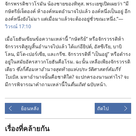
จักรพรรดิ​ชาว​โรมัน น้อง​ชาย​ของ​ทิทุส. พระ​เยซู​เปิด​เผย​ว่า “มี​
กษัตริย์​เจ็ด​องค์ ห้า​องค์​หมด​อำนาจ​ไป​แล้ว องค์​หนึ่ง​เป็น​อยู่ อีก​
องค์​หนึ่ง​ยัง​ไม่​มา แต่​เมื่อ​มา​แล้ว​จะ​ต้อง​อยู่​ชั่ว​ขณะ​หนึ่ง.”—
วิวรณ์ 17:10
เมื่อ​โยฮัน​เขียน​ข้อ​ความ​เหล่า​นี้ “กษัตริย์” หรือ​จักรวรรดิ​ห้า​
จักรวรรดิ​สูญ​สิ้น​อำนาจ​ไป​แล้ว ได้​แก่​อียิปต์, อัสซีเรีย, บาบิ
โลน, มิโด-เปอร์เซีย, และ​กรีซ. จักรวรรดิ​ที่ “เป็น​อยู่” หรือ​ดำรง​
อยู่​ใน​สมัย​อัครสาวก​โยฮัน​คือ​โรม. ฉะนั้น เหลือ​เพียง​จักรวรรดิ​
เดียว
ซึ่ง​ก็​คือ​มหาอำนาจ​สุด​ท้าย​แห่ง​ประวัติศาสตร์​คัมภีร์​
ไบเบิล.
มหาอำนาจ​นั้น​คือ​ชาติ​ใด? จะ​ปกครอง​นาน​เท่า​ไร? จะ​
มี​การ​พิจารณา​คำ​ถาม​เหล่า​นี้​ใน​
ตื่นเถิด!
ฉบับ​หน้า.
ย้อนหลัง
ถัดไป
เรื่องที่คล้ายกัน