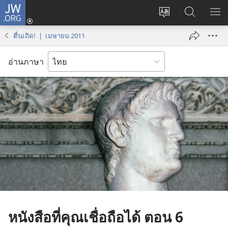
JW.ORG
เข้า
เปลี่ยน
ค้นหา
แส
สู่
ภาษา
ใน
เมน
ระบบ
ตื่นเถิด! | เมษายน 2011
JW.ORG
(เปิด
หน้าต่าง
อ่านภาษา
ใหม่)
หนังสือที่คุณเชื่อถือได้ ตอน 6