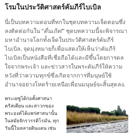
โรม​ใน​ประวัติศาสตร์​คัมภีร์​ไบเบิล
นี่​เป็น​บทความ​ตอน​ที่​หก​ใน​ชุด​บทความ​เจ็ด​ตอน​ซึ่ง​
ลง​ติด​ต่อ​กัน​ใน “
ตื่นเถิด!
” ชุด​บทความ​นี้​จะ​พิจารณา​
มหาอำนาจ​โลก​ทั้ง​เจ็ด​ใน​ประวัติศาสตร์​คัมภีร์​
ไบเบิล. จุด​มุ่ง​หมาย​ก็​เพื่อ​แสดง​ให้​เห็น​ว่า​คัมภีร์​
ไบเบิล​เป็น​หนังสือ​ที่​เชื่อถือ​ได้​และ​มี​ขึ้น​โดย​การ​ดล​
ใจ​จาก​พระเจ้า และ​ข่าวสาร​ใน​พระ​คัมภีร์​ให้​ความ​
หวัง​ที่​ว่า​ความ​ทุกข์​ซึ่ง​เกิด​จาก​การ​ที่​มนุษย์​ใช้​
อำนาจ​อย่าง​โหด​ร้าย​เหนือ​เพื่อน​มนุษย์​จะ​สิ้น​สุด​ลง.
พระ​เยซู​ได้​ก่อ​ตั้ง​ศาสนา​
คริสเตียน และ​สาวก​ของ​
พระองค์​ได้​แพร่​ศาสนา​นั้น​
ใน​สมัย​จักรวรรดิ​โรมัน. ทุก​
วัน​นี้​ใน​หลาย​ดินแดน เช่น