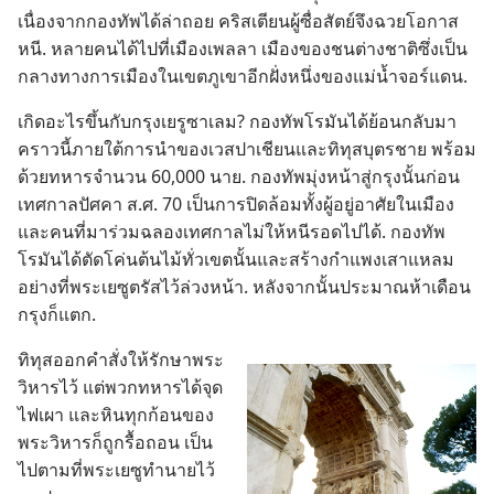
เนื่อง​จาก​กองทัพ​ได้​ล่า​ถอย คริสเตียน​ผู้​ซื่อ​สัตย์​จึง​ฉวย​โอกาส​
หนี. หลาย​คน​ได้​ไป​ที่​เมือง​เพลลา เมือง​ของ​ชน​ต่าง​ชาติ​ซึ่ง​เป็น​
กลาง​ทาง​การ​เมือง​ใน​เขต​ภูเขา​อีก​ฝั่ง​หนึ่ง​ของ​แม่น้ำ​จอร์แดน.
เกิด​อะไร​ขึ้น​กับ​กรุง​เยรูซาเลม? กองทัพ​โรมัน​ได้​ย้อน​กลับ​มา
คราว​นี้​ภาย​ใต้​การ​นำ​ของ​เวสปาเชียน​และ​ทิทุส​บุตร​ชาย พร้อม​
ด้วย​ทหาร​จำนวน 60,000 นาย. กองทัพ​มุ่ง​หน้า​สู่​กรุง​นั้น​ก่อน​
เทศกาล​ปัศคา ส.ศ. 70 เป็น​การ​ปิด​ล้อม​ทั้ง​ผู้​อยู่​อาศัย​ใน​เมือง​
และ​คน​ที่​มา​ร่วม​ฉลอง​เทศกาล​ไม่​ให้​หนี​รอด​ไป​ได้. กองทัพ​
โรมัน​ได้​ตัด​โค่น​ต้น​ไม้​ทั่ว​เขต​นั้น​และ​สร้าง​กำแพง​เสา​แหลม​
อย่าง​ที่​พระ​เยซู​ตรัส​ไว้​ล่วง​หน้า. หลัง​จาก​นั้น​ประมาณ​ห้า​เดือน
กรุง​ก็​แตก.
ทิทุส​ออก​คำ​สั่ง​ให้​รักษา​พระ​
วิหาร​ไว้ แต่​พวก​ทหาร​ได้​จุด​
ไฟ​เผา และ​หิน​ทุก​ก้อน​ของ​
พระ​วิหาร​ก็​ถูก​รื้อ​ถอน เป็น​
ไป​ตาม​ที่​พระ​เยซู​ทำนาย​ไว้​