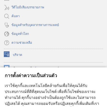
วีดีโอมีเสียงบรรยายภาพ
ค้นหา
ข้อมูล​สำหรับ​บุคลากร​ทาง​การ​แพทย์
ข้อมูล​ทั่ว​โลก
ความช่วยเหลือ
บริจาค
(เปิด
หน้าต่าง
ใหม่)
ห้องสมุด
ออนไลน์
ของ
วอชเทาเวอร์
(เปิด
การตั้งค่าความเป็นส่วนตัว
หน้าต่าง
®
JW Hub
ใหม่)
(เปิด
เราใช้คุกกี้และเทคโนโลยีคล้ายกันเพื่อให้คุณได้รับ
หน้าต่าง
JW Library®
ประสบการณ์ที่ดีที่สุดบนเว็บไซต์ เพื่อที่เว็บไซต์ของเราจะ
ใหม่)
ทำงานได้ คุกกี้บางอย่างจำเป็นต้องถูกใช้และไม่สามารถ
®
ห้องสมุดว็อชเทาเวอร์
ปฏิเสธได้ คุณสามารถยอมรับหรือปฏิเสธคุกกี้เพิ่มเติมที่เรา