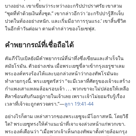
บาง​อย่าง. เขา​เขียน​ว่า​ระหว่าง​อะกริปปา​ปราศรัย เขา​สวม
“ชุด​ที่​ทำ​ด้วย​เงิน​ทั้ง​ชุด.” เขา​กล่าว​อีก​ว่า ‘อะกริปปา​รู้สึก​เจ็บ​
ปวด​ใน​ท้อง​อย่าง​หนัก. และ​เริ่ม​มี​อาการ​รุนแรง.’ เขา​สิ้น​ชีวิต​
ใน​อีก​ห้า​วัน​ต่อ​มา ตาม​คำ​กล่าว​ของ​โยเซฟุส.
คำ​พยากรณ์​ที่​เชื่อถือ​ได้
คัมภีร์​ไบเบิล​ยัง​มี​คำ​พยากรณ์​ที่​น่า​ทึ่ง​ซึ่ง​เขียน​และ​สำเร็จ​ใน​
สมัย​โรมัน. ตัว​อย่าง​เช่น เมื่อ​พระ​เยซู​ขี่​ลา​เข้า​กรุง​เยรูซาเลม
พระองค์​ทรง​ร้องไห้​และ​บอก​ล่วง​หน้า​ว่า​กองทัพ​โรมัน​จะ​
ทำลาย​กรุง​นี้. พระ​เยซู​ตรัส​ว่า “จะ​มี​เวลา​ที่​ศัตรู​ของ​เจ้า​จะ​สร้าง​
กำแพง​เสา​แหลม​ล้อม​รอบ​เจ้า . . . พวก​เขา​จะ​ไม่​ปล่อย​ให้​เหลือ​
ศิลา​ซ้อน​ทับ​กัน​อยู่​ภาย​ใน​เจ้า​เลย เพราะ​เจ้า​ไม่​ยอม​รับ​รู้​เรื่อง​
เวลา​ที่​เจ้า​จะ​ถูก​ตรวจตรา.”—
ลูกา 19:41-44
อย่าง​ไร​ก็​ตาม เหล่า​สาวก​ของ​พระ​เยซู​จะ​มี​โอกาส​หนี. โดย​วิธี​
ใด? พระ​เยซู​ทรง​ให้​คำ​แนะ​นำ​ที่​เจาะจง​ล่วง​หน้า​แก่​พวก​เขา.
พระองค์​เตือน​ว่า “เมื่อ​พวก​เจ้า​เห็น​กองทัพ​มา​ตั้ง​ค่าย​ล้อม​กรุง​