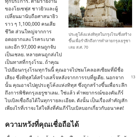
ทุก​ประการ. ตาม​รายงาน​
ของ​โยเซฟุส ชาว​ยิว​และ​ผู้​
เปลี่ยน​มา​นับถือ​ศาสนา​ยิว​
ราว ๆ 1,100,000 คน​เสีย​
ชีวิต ส่วน​ใหญ่​จาก​การ​
ประตู​โค้ง​แห่ง​ทิทุส​ใน​กรุง​โรม​ซึ่ง​สร้าง​
อดอยาก​และ​โรค​ระบาด
ขึ้น​เพื่อ​รำลึก​ถึง​การ​ทำลาย​กรุง​เยรูซา
และ​อีก 97,000 คน​ถูก​จับ​
เลม ส.ศ. 70
เป็น​เชลย. หลาย​คน​ถูก​ส่ง​ไป​
เป็น​ทาส​ที่​กรุง​โรม. ถ้า​คุณ​
ไป​เยือน​กรุง​โรม​ทุก​วัน​นี้ คุณ​อาจ​ไป​ชม​โคลอสเซียม​ที่​มี​ชื่อ
เสียง ซึ่ง​ทิทุส​ได้​สร้าง​เสร็จ​หลัง​จาก​การ​รบ​ที่​
ยูเดีย. นอก​จาก​
นั้น คุณ​อาจ​ไป​ดู​ประตู​โค้ง​แห่ง​ทิทุส ซึ่ง​ถูก​สร้าง​ขึ้น​เพื่อ​ระลึก​
ถึง​การ​พิชิต​กรุง​เยรูซาเลม. ใช่​แล้ว คำ​พยากรณ์​ของ​คัมภีร์​
ไบเบิล​เชื่อถือ​ได้​ใน​ทุก​ราย​ละเอียด. ดัง​นั้น เป็น​เรื่อง​สำคัญ​สัก​
เพียง​ไร​ที่​เรา​จะ​ใส่​ใจ​สิ่ง​ที่​คัมภีร์​ไบเบิล​บอก​เกี่ยว​กับ​อนาคต!
ความ​หวัง​ที่​คุณ​เชื่อถือ​ได้