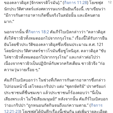
ของ​คลาวดิอุส [จักรพรรดิ​โรมัน].” (
กิจการ 11:28
)
โยเซฟุส
นัก​ประวัติศาสตร์​แห่ง​ศตวรรษ​แรก​ยืน​ยัน​เรื่อง​นี้. เขา​เขียน​ว่า
“มี​การ​กันดาร​อาหาร​เกิด​ขึ้น​จริง​ใน​สมัย​นั้น และ​มี​คน​ตาย​
มาก.”
นอก​จาก​นั้น ที่​
กิจการ 18:2
คัมภีร์​ไบเบิล​กล่าว​ว่า “คลาวดิอุส​
สั่ง​ให้​ชาว​ยิว​ทั้ง​หมด​ออก​ไป​จาก​กรุง​โรม.” เรื่อง​นี้​ได้​รับ​การ​ยืน​
ยัน​โดย​ชีวประวัติ​ของ​คลาวดิอุส​ซึ่ง​เขียน​ประมาณ ส.ศ. 121
โดย​นัก​ประวัติศาสตร์​ชาว​โรมัน​ชื่อ​ซูโทนิอุส. คลาวดิอุส “ขับ​
ไล่​ชาว​ยิว​ทั้ง​หมด​ออก​ไป​จาก​กรุง​โรม” และ​กล่าว​ต่อ​ไป​ว่า
เนื่อง​จาก​ชาว​ยิว​เป็น​ปฏิปักษ์​กับ​พวก​คริสเตียน ชาว​ยิว​จึง “ก่อ​
ความ​วุ่นวาย​เรื่อย ๆ.”
คัมภีร์​ไบเบิล​บอก​ว่า ใน​ช่วง​ที่​เกิด​การ​กันดาร​อาหาร​ซึ่ง​กล่าว​
ไป​ก่อน​หน้า​นี้ เฮโรด​อะกริปปา แต่ง “ชุด​กษัตริย์” ปราศรัย​แก่​
ประชาชน​ที่​ชื่นชม​เขา แล้ว​ประชาชน​ก็​ร้อง​ตอบ​ว่า “นี่​เป็น​
เสียง​พระเจ้า ไม่​ใช่​เสียง​มนุษย์!” หลัง​จาก​นั้น คัมภีร์​ไบเบิล​บอก​
ว่า​อะกริปปา “ถูก​หนอน​กัด​กิน​จน​ถึง​แก่​ความ​ตาย.” (
กิจการ
12:21-23
) โยเซฟุส​ได้​บันทึก​เรื่อง​นี้​เช่น​กัน แต่​เพิ่ม​ราย​ละเอียด​