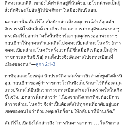
ติด​ทะเล​แกลิลี. เขา​ยัง​ได้​พำนัก​อยู่​ที่​นั่น​ด้วย. เฮโรด​น่า​จะ​เป็น​ผู้​
สั่ง​ตัด​ศีรษะ​โยฮัน​ผู้​ให้​บัพติสมา​ใน​เมือง​ทิเบริแอส.
นอก​จาก​นั้น คัมภีร์​ไบเบิล​ยัง​กล่าว​ถึง​เหตุ​การณ์​สำคัญ​สมัย​
จักรวรรดิ​โรมัน​อีก​ด้วย. เกี่ยว​กับ​เวลา​การ​ประสูติ​ของ​พระ​เยซู
พระ​คัมภีร์​บอก​ว่า “ครั้ง​นั้น​ซีซาร์​เอากุสตุส​ทรง​ออก​พระ​ราช
กฤษฎีกา​ให้​ทุก​คน​ทั่ว​แผ่นดิน​ไป​จด​ทะเบียน​สำมะโนครัว (การ​
จด​ทะเบียน​สำมะโนครัว​ครั้ง​แรก​นี้​มี​ขึ้น​เมื่อ​คีเรนิอุส​เป็น​ผู้​ว่า​
ราชการ​แคว้น​ซีเรีย) คน​ทั้ง​ปวง​จึง​เดิน​ทาง​ไป​จด​ทะเบียน​ที่​
เมือง​ของ​ตน.”—
ลูกา 2:1-3
ทาซิทุส​และ​โยเซฟุส นัก​ประวัติศาสตร์​ชาว​ยิว​ต่าง​ก็​พูด​ถึง​คีเรนิ
อุส. กฤษฎีกา​ของ​ผู้​ว่า​ราชการ​โรมัน​ซึ่ง​เก็บ​รักษา​ไว้​ที่​ห้อง​สมุด​
แห่ง​บริเตน​ได้​ยืน​ยัน​ว่า​การ​จด​ทะเบียน​สำมะโนครัว​ครั้ง​นั้น​เกิด​
ขึ้น​จริง. เอกสาร​นั้น​กล่าว​ว่า “เนื่อง​จาก​ถึง​เวลา​ที่​จะ​ต้อง​มี​การ​
สำรวจ​สำมะโนครัว จึง​จำเป็น​ต้อง​สั่ง​ให้​ทุก​คน​ที่​อาศัย​อยู่​นอก​
เขต​ของ​ตน​ไม่​ว่า​ด้วย​เหตุ​ผล​ใด​ก็​ตาม​ให้​กลับ​มา​ที่​บ้าน​เกิด.”
คัมภีร์​ไบเบิล​ยัง​ได้​กล่าว​ถึง “การ​กันดาร​อาหาร . . . ใน​รัชกาล​