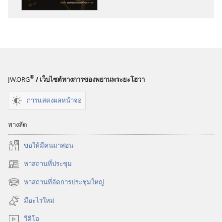
พิมพ์
ตื่น
เถิด!
เมษายน 2011
®
JW.ORG
/ เว็บไซต์ทางการของพยานพระยะโฮวา
การแสดงผลหน้าจอ
ทางลัด
ขอ​ให้​มี​คน​มา​สอน
หาสถานที่ประชุม
(เปิด
หน้าต่าง
หาสถานที่จัดการประชุมใหญ่
(เปิด
ใหม่)
หน้าต่าง
มีอะไรใหม่
ใหม่)
วีดีโอ