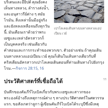
บริเตน​และ​อียิปต์ คุณ​ยัง​คง​
เห็น​ทาง​หลวง, ลำ​ราง​ส่ง​น้ำ,
และ​อนุสาวรีย์​ต่าง ๆ สมัย​
โรมัน. สิ่ง​เหล่า​นั้น​มี​อยู่​จริง
และ​ยัง​หลง​เหลือ​จน​ถึง​ทุก​วัน​
เปาโล​เคย​เดิน​ทาง​บน​ทาง​หลวง​แอป
นี้. มัน​เตือน​เรา​ด้วย​ว่า​พระ​
เปียน เวย์
เยซู​และ​เหล่า​อัครสาวก​ก็​
เป็น​บุคคล​จริง เช่น​เดียว​กับ​
คำ​สอน​และ​การ​กระทำ​ของ​พวก​เขา. ตัว​อย่าง​เช่น ถ้า​คุณ​เดิน​
บน​ทาง​หลวง​แอปเปียน เวย์ คุณ​ก็​เดิน​ใน​เส้น​ทาง​เดียว​กับ​ที่​
คริสเตียน​อัครสาวก​เปาโล​เคย​เดิน​ตอน​ที่​ท่าน​เดิน​ทาง​ไป​ยัง​กรุง​
โรม.—
กิจการ 28:15, 16
ประวัติศาสตร์​ที่​เชื่อถือ​ได้
บันทึก​ของ​คัมภีร์​ไบเบิล​เกี่ยว​กับ​พระ​เยซู​และ​สาวก​ของ​
พระองค์​อ้าง​ถึง​เหตุ​การณ์​ต่าง ๆ ทาง​ประวัติศาสตร์​ใน​ศตวรรษ​
แรก. ขอ​สังเกต​ว่า​ลูกา ผู้​เขียน​คัมภีร์​ไบเบิล​ได้​ระบุ​ปี​ซึ่ง​มี​เหตุ​