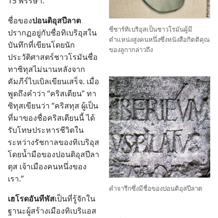
15 พรรษา.
ชื่อ​ของ​
ปอนติอุส​ปีลาต​
ซีซาร์​ทิเบริอุส​เป็น​ชาว​โรมัน​ผู้​มี​
ปรากฏ​อยู่​กับ​ชื่อ​ทิเบริอุส​ใน​
ตำแหน่ง​สูง​คน​หนึ่ง​ซึ่ง​หนังสือ​กิตติคุณ​
บันทึก​ที่​เขียน​โดย​นัก​
ของ​ลูกา​กล่าว​ถึง
ประวัติศาสตร์​ชาว​โรมัน​ชื่อ​
ทาซิทุส​ไม่​นาน​หลัง​จาก​
คัมภีร์​ไบเบิล​เขียน​เสร็จ. เมื่อ​
พูด​ถึง​คำ​ว่า “คริสเตียน” ทา
ซิทุส​เขียน​ว่า “คริสทุส ผู้​เป็น​
ที่​มา​ของ​ชื่อ​คริสเตียน​นี้ ได้​
รับ​โทษ​ประหาร​ชีวิต​ใน​
ระหว่าง​รัชกาล​ของ​ทิเบริอุส
โดย​น้ำ​มือ​ของ​ปอนติอุสปีลา
ตุส เจ้าเมือง​คน​หนึ่ง​ของ​
เรา.”
คำ​จารึก​ซึ่ง​มี​ชื่อ​ของ​ปอนติอุส​ปีลาต
เฮโรด​อันทีพัส​
เป็น​ที่​รู้​จัก​ใน​
ฐานะ​ผู้​สร้าง​เมือง​ทิเบริแอส​