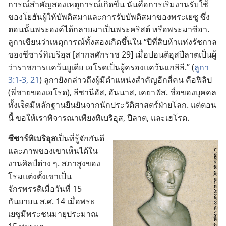
การณ์​สำคัญ​สอง​เหตุ​การณ์​เกิด​ขึ้น นั่น​คือ​การ​เริ่ม​งาน​รับใช้​
ของ​โยฮัน​ผู้​ให้​บัพติสมา​และ​การ​รับ​บัพติสมา​ของ​พระ​เยซู ซึ่ง​
ตอน​นั้น​พระองค์​ได้​กลาย​มา​เป็น​พระ​คริสต์ หรือ​พระ​มาซีฮา.
ลูกา​เขียน​ว่า​เหตุ​การณ์​ทั้ง​สอง​เกิด​ขึ้น​ใน “ปี​ที่​สิบ​ห้า​แห่ง​รัชกาล​
ของ​ซีซาร์​ทิเบริอุส [สากล​ศักราช 29] เมื่อ​ปอนติอุส​ปีลาต​เป็น​ผู้​
ว่า​ราชการ​แคว้น​ยูเดีย เฮโรด​เป็น​ผู้​ครอง​แคว้น​แกลิลี.” (
ลูกา
3:1-3,
21
) ลูกา​ยัง​กล่าว​ถึง​ผู้​มี​ตำแหน่ง​สำคัญ​อีก​สี่​คน คือ​ฟิลิป
(พี่​ชาย​ของ​เฮโรด), ลีซานีอัส, อันนาส, เคยาฟัส. ชื่อ​ของ​บุคคล​
ทั้ง​เจ็ด​มี​หลักฐาน​ยืน​ยัน​จาก​นัก​ประวัติศาสตร์​ฝ่าย​โลก. แต่​ตอน​
นี้ ขอ​ให้​เรา​พิจารณา​เพียง​ทิเบริอุส, ปีลาต, และ​เฮโรด.
ซีซาร์​ทิเบริอุส​
เป็น​ที่​รู้​จัก​กัน​ดี
และ​ภาพ​ของ​เขา​เห็น​ได้​ใน​
งาน​ศิลป์​ต่าง ๆ. สภา​สูง​ของ​
โรม​แต่ง​ตั้ง​เขา​เป็น​
จักรพรรดิ​เมื่อ​วัน​ที่ 15
กันยายน ส.ศ. 14 เมื่อ​พระ​
เยซู​มี​พระ​ชนมายุ​ประมาณ