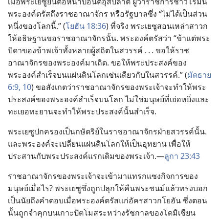
เมื่อ​พระ​เยซู​ยืน​ต่อ​หน้า​ปอนติอุส​ปีลาต ผู้​ว่า​ราชการ​ชาว​โรมัน
พระองค์​ตรัส​ถึง​ราชอาณาจักร หรือ​รัฐบาล​ซึ่ง “ไม่​ได้​เป็น​ส่วน​
หนึ่ง​ของ​โลก​นี้.” (
โยฮัน 18:36
) ที่​จริง พระ​เยซู​สอน​เหล่า​สาวก​
ให้​อธิษฐาน​ขอ​ราชอาณาจักร​นั้น. พระองค์​ตรัส​ว่า “ข้า​แต่​พระ​
บิดา​ของ​ข้าพเจ้า​ทั้ง​หลาย​ผู้​สถิต​ใน​สวรรค์ . . . ขอ​ให้​ราช
อาณาจักร​ของ​พระองค์​มา​เถิด. ขอ​ให้​พระ​ประสงค์​ของ​
พระองค์​สำเร็จ​บน​แผ่นดิน​โลก​เช่น​เดียว​กับ​ใน​สวรรค์.” (
มัดธาย
6:9, 10
) ขอ​สังเกต​ว่า​ราชอาณาจักร​ของ​พระเจ้า​จะ​ทำ​ให้​พระ​
ประสงค์​ของ​พระองค์​สำเร็จ​บน​โลก ไม่​ใช่​มนุษย์​ที่​เย่อหยิ่ง​และ​
ทะเยอทะยาน​จะ​ทำ​ให้​พระ​ประสงค์​นั้น​สำเร็จ.
พระ​เยซู​ปกครอง​เป็น​กษัตริย์​ใน​ราชอาณาจักร​ฝ่าย​สวรรค์​นั้น.
และ​พระองค์​จะ​เปลี่ยน​แผ่นดิน​โลก​ให้​เป็น​อุทยาน เพื่อ​ให้​
ประสาน​กับ​พระ​ประสงค์​แรก​เดิม​ของ​พระเจ้า.—
ลูกา 23:​43
ราชอาณาจักร​ของ​พระเจ้า​จะ​เข้า​มา​แทรกแซง​กิจการ​ของ​
มนุษย์​เมื่อ​ไร? พระ​เยซู​ซึ่ง​ถูก​ปลุก​ให้​คืน​พระ​ชนม์​แล้ว​ทรง​บอก​
เป็น​นัย​ถึง​คำ​ตอบ​เมื่อ​พระองค์​ตรัส​แก่​อัครสาวก​โยฮัน ซึ่ง​ตอน​
นั้น​ถูก​จำ​คุก​บน​เกาะ​ปัตโมส​ระหว่าง​รัชกาล​ของ​โดมิเชียน​