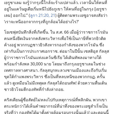
เยรูซาเลม จง​รู้​ว่า​กรุง​นี้​ใกล้​จะ​ร้าง​เปล่า​แล้ว. เวลา​นั้น​ให้​คน​ที่​
อยู่​ใน​แคว้น​ยูเดีย​เริ่ม​หนี​ไป​ยัง​ภูเขา ให้​คน​ที่​อยู่​ใน​กรุง [เยรูซา
เลม] ออก​ไป.” (
ลูกา 21:20, 21
) ผู้​ติด​ตาม​พระ​เยซู​อาจ​สงสัย​ว่า
‘เรา​จะ​หนี​ออก​จาก​กรุง​ที่​ถูก​ล้อม​ได้​อย่าง​ไร?’
โยเซฟุส​บันทึก​สิ่ง​ที่​เกิด​ขึ้น. ใน ส.ศ. 66 เมื่อ​ผู้​ว่า​ราชการ​โรมัน​
คน​หนึ่ง​ยึด​เงิน​จาก​คลัง​พระ​วิหาร​เพื่อ​ใช้​เป็น​ภาษี​ที่​พวก​ยิว​ติด​
ค้าง​อยู่ พวก​กบฏ​ชาว​ยิว​สังหาร​กอง​กำลัง​ของ​พวก​โรมัน ซึ่ง​
เท่า​กับ​เป็น​การ​ประกาศ​เอกราช. ต่อ​มา​ใน​ปี​นั้น เซสติอุส กัลลุส
ผู้​ว่า​ราชการ​โรมัน​แห่ง​แคว้น​ซีเรีย ได้​เดิน​ทัพ​ลง​มา​ทาง​ใต้​
พร้อม​กำลัง​พล 30,000 นาย โดย​มา​ถึง​กรุง​เยรูซาเลม​ใน​ช่วง​
เทศกาล​ทาง​ศาสนา. กัลลุส​บุก​ทะลวง​ชาน​เมือง​และ​ถึง​กับ​เริ่ม​
ขุด​ใต้​กำแพง​พระ​วิหาร ซึ่ง​เป็น​ที่​หลบ​หนี​ของ​พวก​กบฏ. ครั้น​
แล้ว ดู​เหมือน​ไม่​มี​เหตุ​ผล กัลลุส​ได้​ถอน​ทัพ! ด้วย​ความ​ตื่นเต้น
ชาว​ยิว​โจมตี​กองทัพ​ที่​กำลัง​ล่า​ถอย.
คริสเตียน​ผู้​ซื่อ​สัตย์​ไม่​หลง​ไป​กับ​เหตุ​การณ์​ที่​พลิก​ผัน. พวก​เขา​
ตระหนัก​ว่า​ได้​เห็น​คำ​พยากรณ์​ที่​น่า​ทึ่ง​ของ​พระ​เยซู​สำเร็จ​เป็น​
จริง​ที่​ว่า กองทัพ​ได้​มา​ตั้ง​ค่าย​ล้อม​รอบ​กรุง​นั้น​แล้ว! และ​ตอน​นี้​