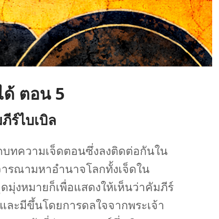
อได้ ตอน 5
ภีร์​ไบเบิล
ุด​บทความ​เจ็ด​ตอน​ซึ่ง​ลง​ติด​ต่อ​กัน​ใน
พิจารณา​มหาอำนาจ​โลก​ทั้ง​เจ็ด​ใน​
มุ่ง​หมาย​ก็​เพื่อ​แสดง​ให้​เห็น​ว่า​คัมภีร์​
ได้​และ​มี​ขึ้น​โดย​การ​ดล​ใจ​จาก​พระเจ้า