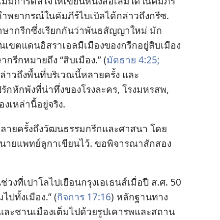
​ไม่​มี​การ​ดล​ใจ​ให้​เขียน​หนังสือ​เล่ม​ใด​ใน​คัมภีร์​
 คำ​พยากรณ์​ใน​คัมภีร์​ไบเบิล​ได้​กล่าว​ถึง​กรีซ.
า​กรีก​ซึ่ง​เรียก​กัน​ว่า​พันธสัญญา​ใหม่ มัก​
ใน​เขต​แดน​อิสราเอล​มี​เมือง​ของ​กรีก​อยู่​สิบ​เมือง​
ษา​กรีก​หมาย​ถึง “สิบ​เมือง.” (
มัดธาย 4:25;
ล่าว​ถึง​พื้น​ที่​บริเวณ​นี้​หลาย​ครั้ง และ​
ก​หัก​พัง​ที่​น่า​ทึ่ง​ของ​โรง​ละคร, โรง​มหรสพ,
​เหล่า​นี้​อยู่​จริง.
ว​หลาย​ครั้ง​ถึง​วัฒนธรรม​กรีก​และ​ศาสนา โดย​
่ง​นาย​แพทย์​ลูกา​เขียน​ไว้. ขอ​พิจารณา​สัก​สอง​
​ช่วง​ที่​เปาโล​ไป​เยือน​กรุง​เอเธนส์​เมื่อ​ปี ส.ศ. 50
​ไป​ทั้ง​เมือง.” (
กิจการ 17:16
) หลักฐาน​ทาง​
์​และ​ชาน​เมือง​เต็ม​ไป​ด้วย​รูป​เคารพ​และ​สถาน​