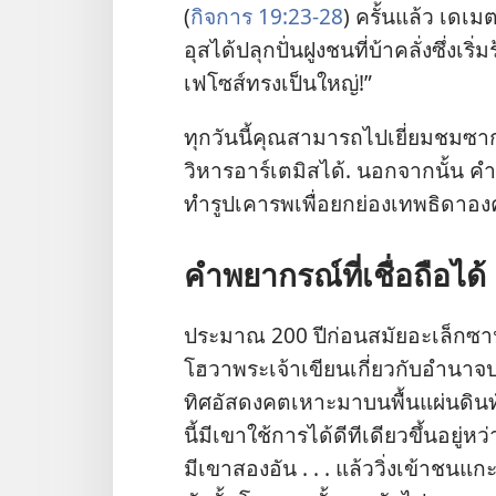
(
กิจการ 19:23-28
) ครั้น​แล้ว เดเมต
อุส​ได้​ปลุกปั่น​ฝูง​ชน​ที่​บ้า​คลั่ง​ซึ่
เฟโซส์​ทรง​เป็น​ใหญ่!”
ทุก​วัน​นี้​คุณ​สามารถ​ไป​เยี่ยม​ชม​ซาก​
วิหาร​อาร์เตมิส​ได้. นอก​จาก​นั้น คำ​
ทำ​รูป​เคารพ​เพื่อ​ยกย่อง​เทพ​ธิดา​องค์​น
คำ​พยากรณ์​ที่​เชื่อถือ​ได้
ประมาณ 200 ปี​ก่อน​สมัย​อะเล็กซา
โฮวา​พระเจ้า​เขียน​เกี่ยว​กับ​อำนาจ​ปกครอ
ทิศ​อัสดงคต​เหาะ​มา​บน​พื้น​แผ่นดิน​ทั
นี้​มี​เขา​ใช้​การ​ได้​ดี​ที​เดียว​ขึ้น​อยู่​
มี​เขา​สอง​อัน . . . แล้ว​วิ่ง​เข้า​ชน​แก