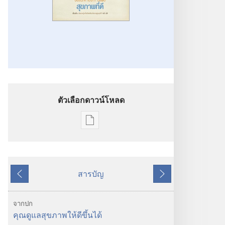
ตัวเลือกดาวน์โหลด
ตัว
เลือก
การ
ดาวน์โหลด
สารบัญ
สิ่ง
ย้อน
ถัด
พิมพ์
หลัง
ไป
ตื่น
จากปก
เถิด!
คุณดูแลสุขภาพให้ดีขึ้นได้