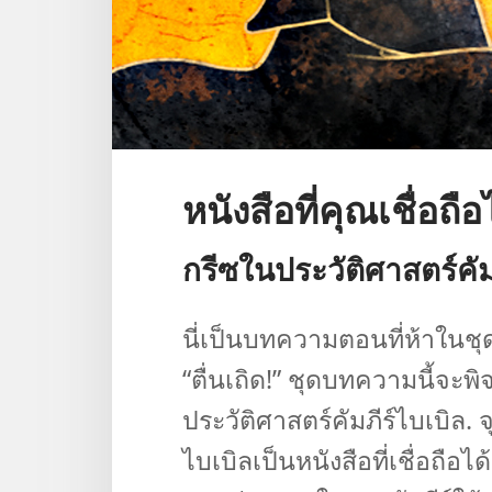
หนังสือที่คุณเชื่อถื
กรีซ​ใน​ประวัติศาสตร์​คัม
นี่​เป็น​บทความ​ตอน​ที่​ห้า​ใน​ช
“ตื่นเถิด!” ชุด​บทความ​นี้​จะ​
ประวัติศาสตร์​คัมภีร์​ไบเบิล. จุด​
ไบเบิล​เป็น​หนังสือ​ที่​เชื่อถือ​