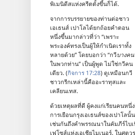
พิเมนิดีส​แห่ง​ครีต​ตั้ง​ขึ้น​ก็​ได้.
จาก​การ​บรรยาย​ของ​ท่าน​ต่อ​ชาว​
เอเธนส์ เปาโล​ได้​ยก​ถ้อย​คำ​ตอน​
หนึ่ง​ขึ้น​มา​กล่าว​ที่​ว่า “เพราะ​
พระองค์​ทรง​เป็น​ผู้​ให้​กำเนิด​เรา​ทั้ง​
หลาย​ด้วย” โดย​บอก​ว่า “กวี​
บาง​คน
ใน​พวก​ท่าน” เป็น​ผู้​พูด ไม่​ใช่​กวี​คน​
เดียว. (
กิจการ 17:28
) ดู​เหมือน​กวี​
ชาว​กรีก​เหล่า​นี้​คือ​อะราทุส​และ​
เคลียนเทส.
ด้วย​เหตุ​ผล​ที่​ดี ผู้​คง​แก่​เรียน​คน​หนึ
การ​เยือน​กรุง​เอเธนส์​ของ​เปาโล​นั้น
เช่น​กัน​ถึง​คำ​พรรณนา​ใน​คัมภีร์​ไบ
เฟโซส์​แห่ง​เอเชีย​ไมเนอร์. ใน​ศตวรรษ​