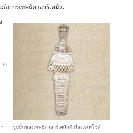
าร​นมัสการ​เทพ​ธิดา​อาร์เตมิส.
ง​
รูป​ปั้น​ของ​เทพ​ธิดา​อาร์เตมิส​ที่​เมือง​เอเฟโซส์
.”