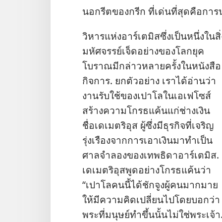
นอก​รีต​ของ​กรีก ที่​เด่น​ที่​สุด​คือ​ก
วิหาร​แห่ง​อาร์เตมิส​ซึ่ง​เป็น​หนึ่ง​ใน​สิ่
มหัศจรรย์​เจ็ด​อย่าง​ของ​โลก​ยุค​
โบราณ​มี​กล่าว​หลาย​ครั้ง​ใน​หนังสือ​
กิจการ. ยก​ตัว​อย่าง เรา​ได้​อ่าน​ว่า​
งาน​รับใช้​ของ​เปาโล​ใน​เอเฟโซส์​
สร้าง​
ความ​โกรธ​แค้น​แก่​ช่าง​เงิน​
ชื่อ​เดเมตริอุส ผู้​ซึ่ง​มี​ธุรกิจ​ที่​เจริญ​
รุ่งเรือง​จาก​การ​เอา​เงิน​มา​ทำ​เป็น​
ศาล​จำลอง​ของ​เทพ​ธิดา​อาร์เตมิส.
เดเมตริอุส​พูด​อย่าง​โกรธ​แค้น​ว่า
“เปาโล​คน​นี้​ได้​ชักจูง​ผู้​คน​มาก​มาย​
ให้​มี​ความ​คิด​เปลี่ยน​ไป​โดย​บอก​ว่า
พระ​ที่​มนุษย์​ทำ​ขึ้น​นั้น​ไม่​ใช่​พระเจ้า