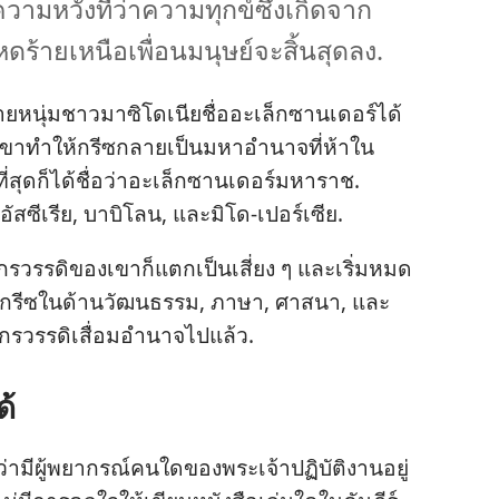
าม​หวัง​ที่​ว่า​ความ​ทุกข์​ซึ่ง​เกิด​จาก​
ด​ร้าย​เหนือ​เพื่อน​มนุษย์​จะ​สิ้น​สุด​ลง.
าย​หนุ่ม​ชาว​มาซิโดเนีย​ชื่อ​อะเล็กซานเดอร์​ได้​
ิง เขา​ทำ​ให้​กรีซ​กลาย​เป็น​มหาอำนาจ​ที่​ห้า​ใน​
่​สุด​ก็​ได้​ชื่อ​ว่า​อะเล็กซานเดอร์​มหาราช.
ต์, อัสซีเรีย, บาบิโลน, และ​มิโด-เปอร์เซีย.
รวรรดิ​ของ​เขา​ก็​แตก​เป็น​เสี่ยง ๆ และ​เริ่ม​หมด​
ง​กรีซ​ใน​ด้าน​วัฒนธรรม, ภาษา, ศาสนา, และ​
​จักรวรรดิ​เสื่อม​อำนาจ​ไป​แล้ว.
ด้
ว่า​มี​ผู้​พยากรณ์​คน​ใด​ของ​พระเจ้า​ปฏิบัติ​งาน​อยู่​