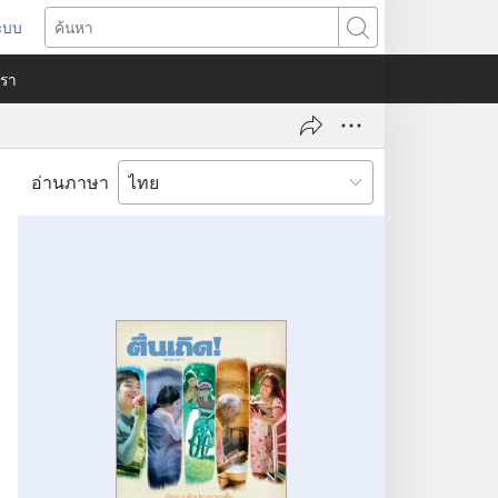
ระบบ
ด
ค้นหา
ต่าง
​เรา
)
อ่านภาษา