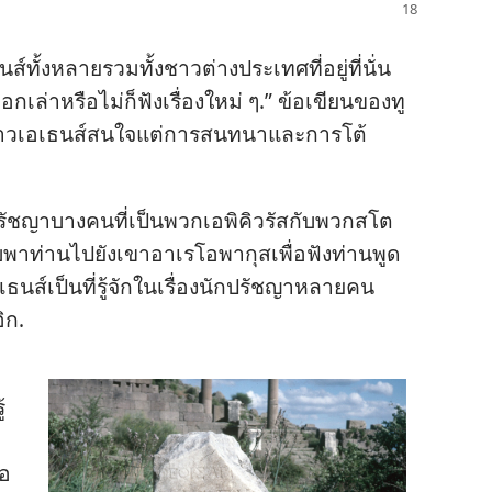
​ทั้ง​หลาย​รวม​ทั้ง​ชาว​ต่าง​ประเทศ​ที่​อยู่​ที่​นั่น​
เล่า​หรือ​ไม่​ก็​ฟัง​เรื่อง​ใหม่ ๆ.” ข้อ​เขียน​ของ​ทู
ชาว​เอเธนส์​สนใจ​แต่​การ​สนทนา​และ​การ​โต้​
ปรัชญา​บาง​คน​ที่​เป็น​พวก​เอพิคิวรัส​กับ​พวก​สโต
ับ​พา​ท่าน​ไป​ยัง​เขา​อาเรโอพากุส​เพื่อ​ฟัง​ท่าน​พูด​
เธนส์​เป็น​ที่​รู้​จัก​ใน​เรื่อง​นัก​ปรัชญา​หลาย​คน
ิก.
​
เอ