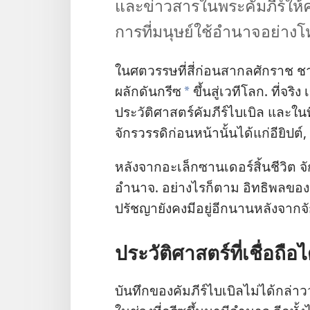
และ​ข่าวสาร​ใน​พระ​คัมภีร์​ให้​คว
การ​ที่​มนุษย์​ใช้​อำนาจ​อย่าง​โห
ใน​ศตวรรษ​ที่​สี่​ก่อน​สากล​ศักราช ช
ผลัก​ดัน​กรีซ
ขึ้น​สู่​เวที​โลก. ที่​จร
*
ประวัติศาสตร์​คัมภีร์​ไบเบิล และ​ใน​ที
จักรวรรดิ​ก่อน​หน้า​นั้น​ได้​แก่​อียิป
หลัง​จาก​อะเล็กซานเดอร์​สิ้น​ชีวิต จัก
อำนาจ. อย่าง​ไร​ก็​ตาม อิทธิพล​ขอ
ปรัชญา​ยัง​คง​มี​อยู่​อีก​นาน​หลัง​จาก
ประวัติศาสตร์​ที่​เชื่อถือ​ไ
บันทึก​ของ​คัมภีร์​ไบเบิล​ไม่​ได้​กล่าว​