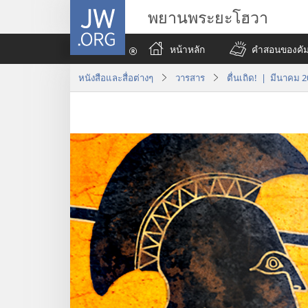
JW.ORG
พยานพระยะโฮวา
หน้าหลัก
คำสอนของคัมภ
หนังสือและสื่อต่างๆ
วารสาร
ตื่นเถิด! | มีนาคม 