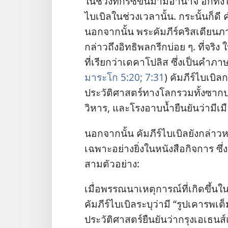
ใน​ช่วง​ที่​กรีซ​ขึ้น​มา​มี​อำนาจ อีก​ทั้ง
ไบเบิล​ใน​ช่วง​เวลา​นั้น. กระนั้น​ก็​ดี
นอก​จาก​นั้น พระ​คัมภีร์​คริสเตียน​ภาษ
กล่าว​ถึง​อิทธิพล​กรีก​บ่อย ๆ. ที่​จริง 
ที่​เรียก​ว่า​เดคาโปลิส ซึ่ง​เป็น​คำ​ภา
มาระโก 5:20;
7:31
) คัมภีร์​ไบเบิล​ก
ประวัติศาสตร์​ทาง​โลก​รวม​ทั้ง​ซาก​ปรั
วิหาร, และ​โรง​อาบ​น้ำ​ยืน​ยัน​ว่า​มี​เมือง
นอก​จาก​นั้น คัมภีร์​ไบเบิล​ยัง​กล่า
เฉพาะ​อย่าง​ยิ่ง​ใน​หนังสือ​กิจการ ซึ
สาม​ตัว​อย่าง:
เมื่อ​พรรณนา​เหตุ​การณ์​ที่​เกิด​ขึ้น​ใน
คัมภีร์​ไบเบิล​ระบุ​ว่า​มี “รูป​เคารพ​เต็ม
ประวัติศาสตร์​ยืน​ยัน​ว่า​กรุง​เอเธนส