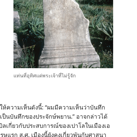
แท่น​ที่​อุทิศ​แด่​พระเจ้า​ที่​ไม่​รู้​จัก
่ง​ให้​ความ​เห็น​ดัง​นี้: “ผม​มี​ความ​เห็น​ว่า​บันทึก​
​เป็น​บันทึก​ของ​ประจักษ์​พยาน.” อาจ​กล่าว​ได้​
เบิล​เกี่ยว​กับ​ประสบการณ์​ของ​เปาโล​ใน​เมือง​เอ
แรก ส.ศ. เมือง​นี้​ยัง​คง​เกี่ยว​พัน​กับ​ศาสนา​