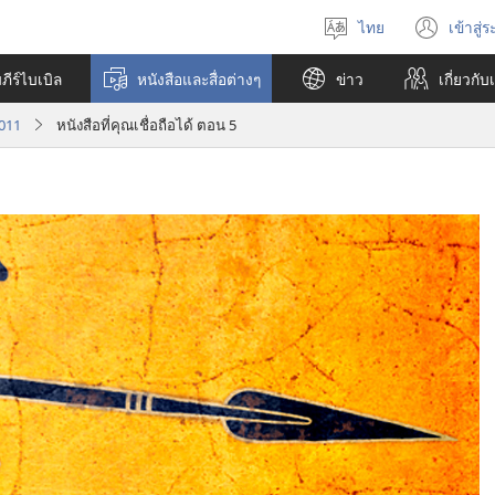
ไทย
เข้าสู่
เลือก
(เปิ
ภาษา
หน้า
ีร์ไบเบิล
หนังสือและสื่อต่างๆ
ข่าว
เกี่ยว​กับ
ใหม่
2011
หนังสือที่คุณเชื่อถือได้ ตอน 5