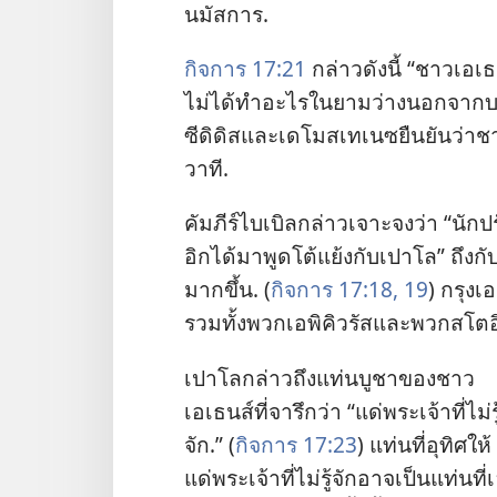
นมัสการ.
กิจการ 17:21
กล่าว​ดัง​นี้ “ชาว​เอเธนส์
ไม่​ได้​ทำ​อะไร​ใน​ยาม​ว่าง​นอก​จาก​บอก​
ซีดิดิส​และ​เดโมสเทเนซ​ยืน​ยัน​ว่า​
วาที.
คัมภีร์​ไบเบิล​กล่าว​เจาะจง​ว่า “นัก​
อิก​ได้​มา​พูด​โต้​แย้ง​กับ​เปาโล” ถึง​ก
มาก​ขึ้น. (
กิจการ 17:18, 19
) กรุง​เอ
รวม​ทั้ง​พวก​เอพิคิวรัส​และ​พวก​สโตอ
เปาโล​กล่าว​ถึง​แท่น​บูชา​ของ​ชาว​
เอเธนส์​ที่​จารึก​ว่า “แด่​พระเจ้า​ที่​ไม่​รู้
จัก.” (
กิจการ 17:23
) แท่น​ที่​อุทิศ​ให้​
แด่​พระเจ้า​ที่​ไม่​รู้​จัก​อาจ​เป็น​แท่น​ที่​