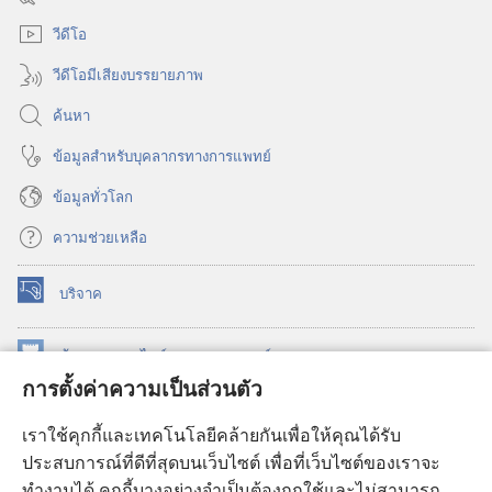
ใหม่)
วีดีโอ
วีดีโอมีเสียงบรรยายภาพ
ค้นหา
ข้อมูล​สำหรับ​บุคลากร​ทาง​การ​แพทย์
ข้อมูล​ทั่ว​โลก
ความช่วยเหลือ
บริจาค
(เปิด
หน้าต่าง
ใหม่)
ห้องสมุด
ออนไลน์
ของ
วอชเทาเวอร์
(เปิด
การตั้งค่าความเป็นส่วนตัว
หน้าต่าง
®
JW Hub
ใหม่)
(เปิด
เราใช้คุกกี้และเทคโนโลยีคล้ายกันเพื่อให้คุณได้รับ
หน้าต่าง
JW Library®
ประสบการณ์ที่ดีที่สุดบนเว็บไซต์ เพื่อที่เว็บไซต์ของเราจะ
ใหม่)
ทำงานได้ คุกกี้บางอย่างจำเป็นต้องถูกใช้และไม่สามารถ