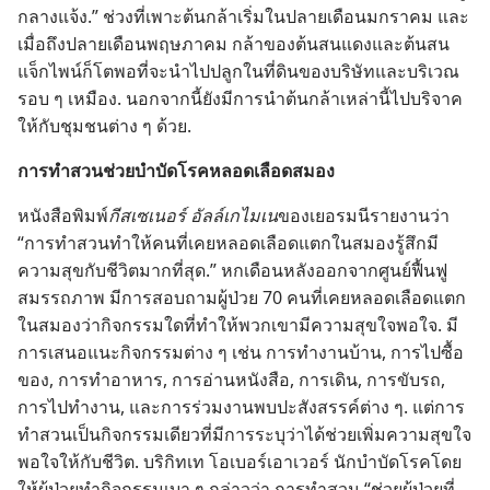
กลางแจ้ง.” ช่วง​ที่​เพาะ​ต้น​กล้า​เริ่ม​ใน​ปลาย​เดือน​มกราคม และ​
เมื่อ​ถึง​ปลาย​เดือน​พฤษภาคม กล้า​ของ​ต้น​สน​แดง​และ​ต้น​สน​
แจ็ก​ไพน์​ก็​โต​พอ​ที่​จะ​นำ​ไป​ปลูก​ใน​ที่​ดิน​ของ​บริษัท​และ​บริเวณ​
รอบ ๆ เหมือง. นอก​จาก​นี้​ยัง​มี​การ​นำ​ต้น​กล้า​เหล่า​นี้​ไป​บริจาค​
ให้​กับ​ชุมชน​ต่าง ๆ ด้วย.
การ​ทำ​สวน​ช่วย​บำบัด​โรค​หลอด​เลือด​สมอง
หนังสือ​พิมพ์​
กีสเซเนอร์ อัลล์เกไมเน​
ของ​เยอรมนี​รายงาน​ว่า
“การ​ทำ​สวน​ทำ​ให้​คน​ที่​เคย​หลอด​เลือด​แตก​ใน​สมอง​รู้สึก​มี​
ความ​สุข​กับ​ชีวิต​มาก​ที่​สุด.” หก​เดือน​หลัง​ออก​จาก​ศูนย์​ฟื้นฟู​
สมรรถภาพ มี​การ​สอบ​ถาม​ผู้​ป่วย 70 คน​ที่​เคย​หลอด​เลือด​แตก​
ใน​สมอง​ว่า​กิจกรรม​ใด​ที่​ทำ​ให้​พวก​เขา​มี​ความ​สุข​ใจ​พอ​ใจ. มี​
การ​เสนอ​แนะ​กิจกรรม​ต่าง ๆ เช่น การ​ทำ​งาน​บ้าน, การ​ไป​ซื้อ​
ของ, การ​ทำ​อาหาร, การ​อ่าน​หนังสือ, การ​เดิน, การ​ขับ​รถ,
การ​ไป​ทำ​งาน, และ​การ​ร่วม​งาน​พบ​ปะ​สังสรรค์​ต่าง ๆ. แต่​การ​
ทำ​สวน​เป็น​กิจกรรม​เดียว​ที่​มี​การ​ระบุ​ว่า​ได้​ช่วย​เพิ่ม​ความ​สุข​ใจ​
พอ​ใจ​ให้​กับ​ชีวิต. บริกิทเท โอเบอร์เอาเวอร์ นัก​บำบัด​โรค​โดย​
ให้​ผู้​ป่วย​ทำ​กิจกรรม​เบา ๆ กล่าว​ว่า การ​ทำ​สวน “ช่วย​ผู้​ป่วย​ที่​