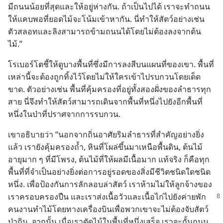
มี​ถนน​น้อย​ที่​สุด​และ​ให้​อยู่​ห่าง​กัน. ถ้า​เป็น​ไป​ได้ เรา​จะ​ทำ​ถนน​
ให้​แคบ​พอ​ที่​ยอด​ไม้​จะ​โน้ม​เข้า​หา​กัน. นี่​ทำ​ให้​สัตว์​อย่าง​เช่น
ตัว​สลอท​และ​ลิง​สามารถ​ข้าม​ถนน​ได้​โดย​ไม่​ต้อง​ลง​จาก​ต้น​
ไม้.”
โรเบอร์โต​ชี้​ให้​ดู​บาง​พื้น​ที่​ซึ่ง​มี​การ​ลง​สี​บน​แผนที่​ของ​เขา. พื้น​ที่​
เหล่า​นี้​จะ​ต้อง​ถูก​ทิ้ง​ไว้​โดย​ไม่​ให้​ใคร​เข้า​ไป​รบกวน​โดย​เด็ด
ขาด. ตัว​อย่าง​เช่น พื้น​ที่​คุ้มครอง​ที่​อยู่​ทั้ง​สอง​ฝั่ง​ของ​ลำธาร​ทุก​
สาย นี่​จึง​ทำ​ให้​สัตว์​สามารถ​เดิน​จาก​พื้น​ที่​หนึ่ง​ไป​ยัง​อีก​พื้น​ที่​
หนึ่ง​ใน​ป่า​ที่​ปราศจาก​การ​รบกวน.
เขา​อธิบาย​ว่า “นอก​จาก​ถิ่น​อาศัย​ริม​ลำธาร​ที่​สำคัญ​อย่าง​ยิ่ง​
แล้ว เรา​ยัง​คุ้มครอง​ถ้ำ, หิน​ที่​โผล่​ขึ้น​มา​เหนือ​พื้น​ดิน, ต้น​ไม้​
อายุ​มาก ๆ ที่​มี​โพรง, ต้น​ไม้​ที่​ให้​ผล​มี​เนื้อ​มาก แท้​จริง ก็​คือ​ทุก​
พื้น​ที่​ที่​จำเป็น​อย่าง​ยิ่ง​ต่อ​การ​อยู่​รอด​ของ​สิ่ง​มี​ชีวิต​ชนิด​ใด​ชนิด​
หนึ่ง. เพื่อ​ป้องกัน​การ​ลักลอบ​ล่า​สัตว์ เรา​ห้าม​ไม่​ให้​ลูกจ้าง​ของ​
เรา​ครอบครอง​ปืน และ​เรา​ส่ง​เนื้อ​วัว​
และ​เนื้อ​ไก่​ไป​ยัง​ค่าย​พัก​
คน​งาน​ทำ​ไม้​โดย​ทาง​เครื่องบิน​เพื่อ​พวก​เขา​จะ​ไม่​ต้อง​จับ​สัตว์​
ป่า​กิน. จาก​นั้น เมื่อ​เรา​ตัด​ไม้​ใน​พื้น​ที่​หนึ่ง​เสร็จ เรา​จะ​กั้น​ถนน​