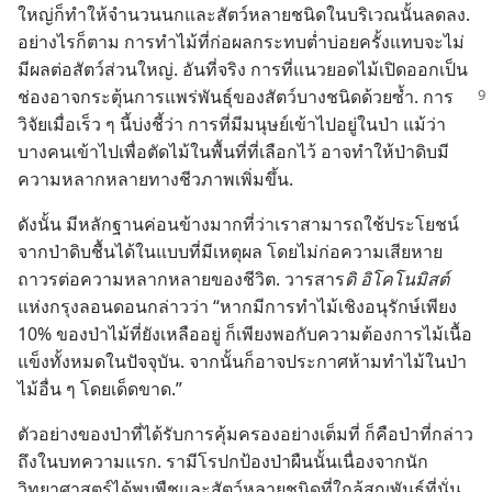
ใหญ่​ก็​ทำ​ให้​จำนวน​นก​และ​สัตว์​หลาย​ชนิด​ใน​บริเวณ​นั้น​ลด​ลง.
อย่าง​ไร​ก็​ตาม การ​ทำ​ไม้​ที่​ก่อ​ผล​กระทบ​ต่ำ​บ่อย​ครั้ง​แทบ​จะ​ไม่​
มี​ผล​ต่อ​สัตว์​ส่วน​ใหญ่. อัน​ที่​จริง การ​ที่​แนว​ยอด​ไม้​เปิด​ออก​เป็น​
ช่อง​อาจ​กระตุ้น​การ​แพร่​พันธุ์​ของ​สัตว์​บาง​
ชนิด​ด้วย​ซ้ำ. การ​
วิจัย​เมื่อ​เร็ว ๆ นี้​บ่ง​ชี้​ว่า การ​ที่​มี​มนุษย์​เข้า​ไป​อยู่​ใน​ป่า แม้​ว่า​
บาง​คน​เข้า​ไป​เพื่อ​ตัด​ไม้​ใน​พื้น​ที่​ที่​เลือก​ไว้ อาจ​ทำ​ให้​ป่า​ดิบ​มี​
ความ​หลาก​หลาย​ทาง​ชีวภาพ​เพิ่ม​ขึ้น.
ดัง​นั้น มี​หลักฐาน​ค่อนข้าง​มาก​ที่​ว่า​เรา​สามารถ​ใช้​ประโยชน์​
จาก​ป่า​ดิบ​ชื้น​ได้​ใน​แบบ​ที่​มี​เหตุ​ผล โดย​ไม่​ก่อ​ความ​เสียหาย​
ถาวร​ต่อ​ความ​หลาก​หลาย​ของ​ชีวิต. วารสาร​
ดิ อิโคโนมิสต์
แห่ง​กรุง​ลอนดอน​กล่าว​ว่า “หาก​มี​การ​ทำ​ไม้​เชิง​อนุรักษ์​เพียง
10% ของ​ป่า​ไม้​ที่​ยัง​เหลือ​อยู่ ก็​เพียง​พอ​กับ​ความ​ต้องการ​ไม้​เนื้อ​
แข็ง​ทั้ง​หมด​ใน​ปัจจุบัน. จาก​นั้น​ก็​อาจ​ประกาศ​ห้าม​ทำ​ไม้​ใน​ป่า​
ไม้​อื่น ๆ โดย​เด็ดขาด.”
ตัว​อย่าง​ของ​ป่า​ที่​ได้​รับ​การ​คุ้มครอง​อย่าง​เต็ม​ที่ ก็​คือ​ป่า​ที่​กล่าว​
ถึง​ใน​บทความ​แรก. รา​มี​โร​ปก​ป้อง​ป่า​ผืน​นั้น​เนื่อง​จาก​นัก​
วิทยาศาสตร์​ได้​พบ​พืช​และ​สัตว์​หลาย​ชนิด​ที่​ใกล้​สูญ​พันธุ์​ที่​นั่น.