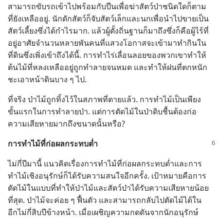
สามารถ​ขับ​รถ​เข้า​ไป​พร้อม​กับ​ปืน​เพื่อ​ฆ่า​สัตว์​ป่า​ชนิด​ใด​ก็​ตาม​
ที่​ยัง​เหลือ​อยู่. นัก​ดัก​สัตว์​ก็​จับ​สัตว์​เล็ก​และ​นก​เพื่อ​นำ​ไป​ขาย​เป็น​
สัตว์​เลี้ยง​ซึ่ง​ได้​กำไร​มาก. แล้ว​ผู้​ตั้ง​ถิ่น​ฐาน​ก็​มา​ถึง​ซึ่ง​ก็​คือ​ผู้​ไร้​ที่​
อยู่​อาศัย​จำนวน​หลาย​พัน​คน​ที่​แสวง​โอกาส​จะ​เข้า​มา​ทำ​กิน​ใน​
ที่​ดิน​ซึ่ง​เพิ่ง​เข้า​ถึง​ได้​นี้. การ​ทำ​ไร่​เลื่อน​ลอย​ของ​พวก​เขา​ทำ​ให้​
ต้น​ไม้​ที่​หลง​เหลือ​อยู่​ถูก​ทำลาย​จน​หมด และ​ทำ​ให้​ฝน​ที่​ตก​หนัก​
ชะ​เอา​หน้า​ดิน​บาง ๆ ไป.
ที่​จริง ป่า​ไม้​ถูก​ทิ้ง​ไว้​ใน​สภาพ​ที่​ตาย​แล้ว. การ​ทำ​ไม้​เป็น​เพียง​
ขั้น​แรก​ใน​การ​ทำลาย​ป่า. แต่​การ​ตัด​ไม้​ใน​ป่า​ดิบ​ชื้น​ต้อง​ก่อ​
ความ​เสียหาย​มาก​ถึง​ขนาด​นั้น​หรือ?
การ​ทำ​ไม้​ที่​ก่อ​ผล​กระทบ​ต่ำ
ไม่​กี่​ปี​มา​นี้ แนว​คิด​เรื่อง​การ​ทำ​ไม้​ที่​ก่อ​ผล​กระทบ​ต่ำ​และ​การ​
ทำ​ไม้​เชิง​อนุรักษ์​ก็​ได้​รับ​ความ​สนใจ​อีก​ครั้ง. เป้าหมาย​คือ​การ​
ตัด​ไม้​ใน​แบบ​ที่​ทำ​ให้​ป่า​ไม้​และ​สัตว์​ป่า​ได้​รับ​ความ​เสียหาย​น้อย​
ที่​สุด. ป่า​ไม้​จะ​ค่อย ๆ ฟื้น​ตัว และ​สามารถ​กลับ​ไป​ตัด​ไม้​ได้​ใน​
อีก​ไม่​กี่​สิบ​ปี​ข้าง​หน้า. เมื่อ​เผชิญ​ความ​กดดัน​จาก​นัก​อนุรักษ์