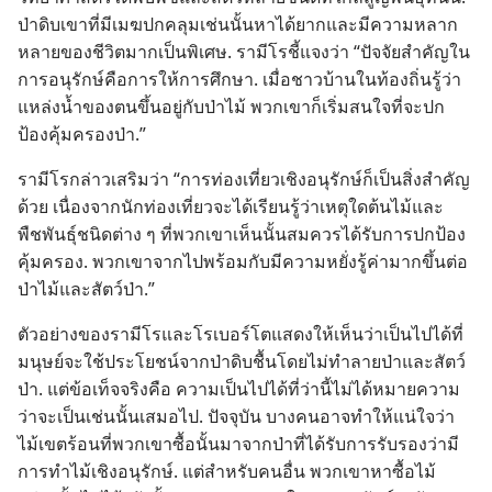
ป่า​ดิบ​เขา​ที่​มี​เมฆ​ปก​คลุม​เช่น​นั้น​หา​ได้​ยาก​และ​มี​ความ​หลาก​
หลาย​ของ​ชีวิต​มาก​เป็น​พิเศษ. รา​มี​โร​ชี้​แจง​ว่า “ปัจจัย​สำคัญ​ใน​
การ​อนุรักษ์​คือ​การ​ให้​การ​ศึกษา. เมื่อ​ชาว​บ้าน​ใน​ท้องถิ่น​รู้​ว่า​
แหล่ง​น้ำ​ของ​ตน​ขึ้น​อยู่​กับ​ป่า​ไม้ พวก​เขา​ก็​เริ่ม​สนใจ​ที่​จะ​ปก​
ป้อง​คุ้มครอง​ป่า.”
รา​มี​โร​กล่าว​เสริม​ว่า “การ​ท่อง​เที่ยว​เชิง​อนุรักษ์​ก็​เป็น​สิ่ง​สำคัญ​
ด้วย เนื่อง​จาก​นัก​ท่อง​เที่ยว​จะ​ได้​เรียน​รู้​ว่า​เหตุ​ใด​ต้น​ไม้​และ​
พืชพันธุ์​ชนิด​ต่าง ๆ ที่​พวก​เขา​เห็น​นั้น​สม​ควร​ได้​รับ​การ​ปก​ป้อง​
คุ้มครอง. พวก​เขา​จาก​ไป​พร้อม​กับ​มี​ความ​หยั่ง​รู้​ค่า​มาก​ขึ้น​ต่อ​
ป่า​ไม้​และ​สัตว์​ป่า.”
ตัว​อย่าง​ของ​รา​มี​โร​และ​โรเบอร์โต​แสดง​ให้​เห็น​ว่า​เป็น​ไป​ได้​ที่​
มนุษย์​จะ​ใช้​ประโยชน์​จาก​ป่า​ดิบ​ชื้น​โดย​ไม่​ทำลาย​ป่า​และ​สัตว์​
ป่า. แต่​ข้อ​เท็จ​จริง​คือ ความ​เป็น​ไป​ได้​ที่​ว่า​นี้​ไม่​ได้​หมาย​ความ​
ว่า​จะ​เป็น​เช่น​นั้น​เสมอ​ไป. ปัจจุบัน บาง​คน​อาจ​ทำ​ให้​แน่​ใจ​ว่า​
ไม้​เขต​ร้อน​ที่​พวก​เขา​ซื้อ​นั้น​มา​จาก​ป่า​ที่​ได้​รับ​การ​รับรอง​ว่า​มี​
การ​ทำ​ไม้​เชิง​อนุรักษ์. แต่​สำหรับ​คน​อื่น พวก​เขา​หา​ซื้อ​ไม้​