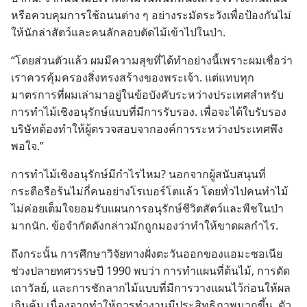
หรือ​ควบคุม​การ​ใช้​ถนน​ต่าง ๆ อย่าง​ระมัดระวัง​เพื่อ​ป้องกัน​ไม่​
ให้​นัก​ล่า​สัตว์​และ​คน​ลักลอบ​ตัด​ไม้​เข้า​ไป​ใน​ป่า.
“โดย​ส่วน​ตัว​แล้ว ผม​มี​ความ​สุข​ที่​ได้​ทำ​อย่าง​นี้​เพราะ​ผม​เชื่อ​ว่า​
เรา​ควร​คุ้มครอง​สิ่ง​ทรง​สร้าง​ของ​พระเจ้า. แต่​แทบ​ทุก​
มาตรการ​ที่​ผม​เล่า​มา​อยู่​ใน​ข้อ​บังคับ​ระหว่าง​ประเทศ​สำหรับ​
การ​ทำ​ไม้​เชิง​อนุรักษ์​แบบ​ที่​มี​การ​รับรอง. เพื่อ​จะ​ได้​ใบ​รับรอง
บริษัท​ต้อง​ทำ​ให้​ผู้​ตรวจ​สอบ​จาก​องค์การ​ระหว่าง​ประเทศ​พึง​
พอ​ใจ.”
การ​ทำ​ไม้​เชิง​อนุรักษ์​มี​กำไร​ไหม? นอก​จาก​ผู้​สนับสนุน​ที่​
กระตือรือร้น​ไม่​กี่​คน​อย่าง​โรเบอร์โต​แล้ว โดย​ทั่ว​ไป​คน​ทำ​ไม้​
ไม่​ค่อย​เต็ม​ใจ​ยอม​รับ​แผนการ​อนุรักษ์​ชีวิต​สัตว์​และ​พืช​ใน​ป่า​
มาก​นัก. ข้อ​จำกัด​ดัง​กล่าว​มัก​ถูก​มอง​ว่า​ทำ​ให้​ขาด​ผล​กำไร.
ถึง​กระนั้น การ​ศึกษา​วิจัย​ทาง​ฝั่ง​ตะวัน​ออก​ของ​แอมะซอเนีย​
ช่วง​ปลาย​ทศวรรษ​ปี 1990 พบ​ว่า การ​ทำ​แผนที่​ต้น​ไม้, การ​ตัด​
เถาวัลย์, และ​การ​ชัก​ลาก​ไม้​แบบ​ที่​มี​การ​วาง​แผน​ไว้​ก่อน​ให้​ผล​
เกิน​คุ้ม เนื่อง​จาก​ทำ​ให้​การ​ทำ​งาน​มี​ประสิทธิภาพ​มาก​ขึ้น. ตัว​