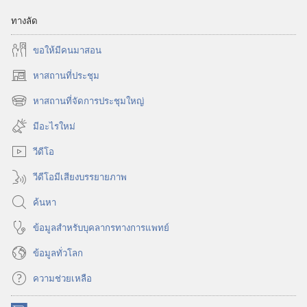
ทางลัด
ขอ​ให้​มี​คน​มา​สอน
หาสถานที่ประชุม
(เปิด
หน้าต่าง
หาสถานที่จัดการประชุมใหญ่
(เปิด
ใหม่)
หน้าต่าง
มีอะไรใหม่
ใหม่)
วีดีโอ
วีดีโอมีเสียงบรรยายภาพ
ค้นหา
ข้อมูล​สำหรับ​บุคลากร​ทาง​การ​แพทย์
ข้อมูล​ทั่ว​โลก
ความช่วยเหลือ