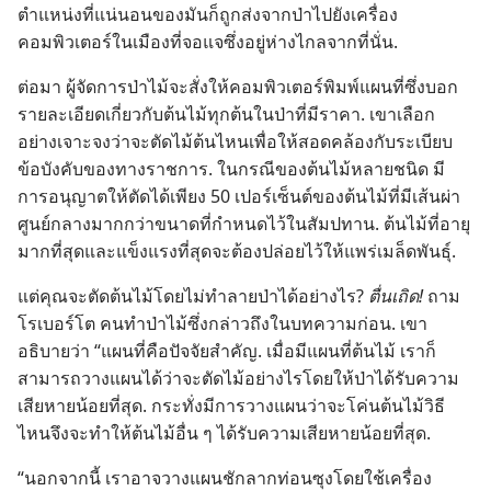
ตำแหน่ง​ที่​แน่นอน​ของ​มัน​ก็​ถูก​ส่ง​จาก​ป่า​ไป​ยัง​เครื่อง​
คอมพิวเตอร์​ใน​เมือง​ที่​จอแจ​ซึ่ง​อยู่​ห่าง​ไกล​จาก​ที่​นั่น.
ต่อ​มา ผู้​จัด​การ​ป่า​ไม้​จะ​สั่ง​ให้​คอมพิวเตอร์​พิมพ์​แผนที่​ซึ่ง​บอก​
ราย​ละเอียด​เกี่ยว​กับ​ต้น​ไม้​ทุก​ต้น​ใน​ป่า​ที่​มี​ราคา. เขา​เลือก​
อย่าง​เจาะจง​ว่า​จะ​ตัด​ไม้​ต้น​ไหน​เพื่อ​ให้​สอดคล้อง​กับ​ระเบียบ​
ข้อ​บังคับ​ของ​ทาง​ราชการ. ใน​กรณี​ของ​ต้น​ไม้​หลาย​ชนิด มี​
การ​อนุญาต​ให้​ตัด​ได้​เพียง 50 เปอร์เซ็นต์​ของ​ต้น​ไม้​ที่​มี​เส้น​ผ่า​
ศูนย์กลาง​มาก​กว่า​ขนาด​ที่​กำหนด​ไว้​ใน​สัมปทาน. ต้น​ไม้​ที่​อายุ​
มาก​ที่​สุด​และ​แข็งแรง​ที่​สุด​จะ​ต้อง​ปล่อย​ไว้​ให้​แพร่​เมล็ด​พันธุ์.
แต่​คุณ​จะ​ตัด​ต้น​ไม้​โดย​ไม่​ทำลาย​ป่า​ได้​อย่าง​ไร?
ตื่นเถิด!
ถาม​
โรเบอร์โต คน​ทำ​ป่า​ไม้​ซึ่ง​กล่าว​ถึง​ใน​บทความ​ก่อน. เขา​
อธิบาย​ว่า “แผนที่​คือ​ปัจจัย​สำคัญ. เมื่อ​มี​แผนที่​ต้น​ไม้ เรา​ก็​
สามารถ​วาง​แผน​ได้​ว่า​จะ​ตัด​ไม้​อย่าง​ไร​โดย​ให้​ป่า​ได้​รับ​ความ​
เสียหาย​น้อย​ที่​สุด. กระทั่ง​มี​การ​วาง​แผน​ว่า​จะ​โค่น​ต้น​ไม้​วิธี​
ไหน​จึง​จะ​ทำ​ให้​ต้น​ไม้​อื่น ๆ ได้​รับ​ความ​เสียหาย​น้อย​ที่​สุด.
“นอก​จาก​นี้ เรา​อาจ​วาง​แผน​ชัก​ลาก​ท่อน​ซุง​โดย​ใช้​เครื่อง​