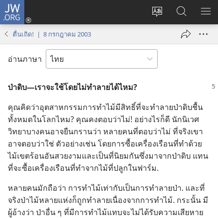
JW.ORG
เข้า
เปลี่ยน
ค้นหา
แส
สู่
ภาษา
ใน
เมน
ระบบ
ตื่นเถิด! | 8 กรกฎาคม 2003
JW.ORG
(เปิด
หน้าต่าง
อ่านภาษา
ใหม่)
ป่า​ดิบ—เรา​จะ​ใช้​โดย​ไม่​ทำลาย​ได้​ไหม?
คุณ​คิด​ว่า​อุตสาหกรรม​การ​ทำ​ไม้​มี​สิทธิ์​ที่​จะ​ทำลาย​ป่า​ดิบ​ชื้น​
ทั้ง​หมด​ใน​โลก​ไหม? คุณ​คง​ตอบ​ว่า​ไม่! อย่าง​ไร​ก็​ดี นัก​นิเวศ​
วิทยา​บาง​คน​อาจ​ยืนกราน​ว่า หลาย​คน​ที่​ตอบ​ว่า​ไม่ ที่​จริง​เขา​
อาจ​ตอบ​ว่า​ใช่ ตัว​อย่าง​เช่น โดย​การ​ซื้อ​เครื่อง​เรือน​ที่​ทำ​ด้วย​
ไม้​เขต​ร้อน​อัน​สวย​งาม​และ​เป็น​ที่​นิยม​กัน​ซึ่ง​มา​จาก​ป่า​ดิบ แทน​
ที่​จะ​ซื้อ​เครื่อง​เรือน​ที่​ทำ​จาก​ไม้​ที่​ปลูก​ใน​ฟาร์ม.
หลาย​คน​มัก​ถือ​ว่า การ​ทำ​ไม้​เท่า​กับ​เป็น​การ​ทำลาย​ป่า. และ​ที่​
จริง​ป่า​ไม้​หลาย​แห่ง​ก็​ถูก​ทำลาย​เนื่อง​จาก​การ​ทำ​ไม้. กระนั้น มี​
ผู้​อ้าง​ว่า ป่า​อื่น ๆ ที่​มี​การ​ทำ​ไม้​แทบ​จะ​ไม่​ได้​รับ​ความ​เสียหาย​