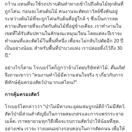
กว้าน แทน​ที่​จะ​ใช้​รถ​ปราบ​ดิน​ทำ​ทาง​เข้า​ไป​ถึง​ต้น​ไม้​ทุก​ต้น​ที่​
ถูก​โค่น. ก่อน​จะ​โค่น​ต้น​ไม้ คน​งาน​จะ​ตัด​เถาวัลย์​ซึ่ง​พัน​อยู่​
ระหว่าง​ต้น​ไม้​ที่​จะ​ถูก​โค่น​กับ​ต้น​ที่​อยู่​ใกล้ ๆ ซึ่ง​เป็น​การ​ลด​
ความ​เสียหาย​ที่​จะ​เกิด​กับ​ต้น​ไม้​ที่​อยู่​ข้าง​เคียง. เรา​ทำ​งาน​ใน​
เขต​ที่​ได้​รับ​สัมปทาน​ใน​ลักษณะ​หมุน​เวียน โดย​แต่​ละ​ปี​เรา​จะ​
ทำ​แผนที่​และ​ตัด​ไม้​ใน​พื้น​ที่​หนึ่ง เพื่อ​จะ​ไม่​กลับ​ไป​ตัด​อีก 20 ปี​
เป็น​อย่าง​น้อย. สำหรับ​พื้น​ที่​ป่า​บาง​แห่ง เรา​ปล่อย​ทิ้ง​ไว้​ถึง 30
ปี.”
อย่าง​ไร​ก็​ตาม โรเบอร์โต​ก็​ถูก​ว่า​จ้าง​โดย​บริษัท​ทำ​ไม้.
ตื่นเถิด!
จึง​ถาม​เขา​ว่า “คน​งาน​ทำ​ไม้​มี​ความ​สนใจ​จริง ๆ เกี่ยว​กับ​การ​
พิทักษ์​คุ้มครอง​สัตว์​ป่า​มาก​แค่​ไหน?”
การ​คุ้มครอง​สัตว์
โรเบอร์โต​กล่าว​ว่า “ป่า​ไม่​มี​ทาง​จะ​อุดม​สมบูรณ์​ดี​ถ้า​ไม่​มี​สัตว์.
สัตว์​ป่า​มี​ส่วน​สำคัญ​ยิ่ง​ใน​การ​ผสม​เกสร​และ​การ​แพร่​กระจาย​
เมล็ด. เรา​พยายาม​ทุก​วิธี​เพื่อ​จะ​รบกวน​สัตว์​ป่า​ให้​น้อย​ที่​สุด.
อย่าง​เช่น เรา​จะ​วาง​แผน​อย่าง​รอบคอบ​ใน​การ​ตัด​ถนน เพื่อ​ให้​