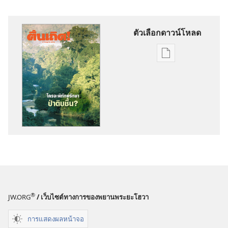
ตัวเลือกดาวน์โหลด
ตัว
เลือก
การ
ดาวน์โหลด
สิ่ง
พิมพ์
วารสาร
8 กรกฎาคม
2003
®
JW.ORG
/ เว็บไซต์ทางการของพยานพระยะโฮวา
การแสดงผลหน้าจอ