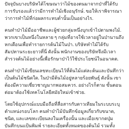
ปัจจุบัน​บาง​บริษัท​ได้​โฆษณา​ว่า​ไม้​ของ​ตน​มา​จาก​ป่า​ที่​ได้​รับ​
การ​รับรอง​แล้ว​ว่า​มี​การ​ทำ​ไม้​เชิง​อนุรักษ์. ขอ​ให้​เรา​พิจารณา​
ว่า​การ​ทำ​ไม้​ที่​ก่อ​ผล​กระทบ​ต่ำ​นั้น​เป็น​อย่าง​ไร.
คน​ทำ​ป่า​ไม้​มือ​อาชีพ​และ​ผู้​ช่วย​กลุ่ม​หนึ่ง​บุก​เข้า​ไป​ตาม​พง​ไม้.
พวก​เขา​เป็น​หนึ่ง​ใน​หลาย ๆ กลุ่ม​ที่​อาจ​ใช้​เวลา​อยู่​ใน​ป่า​นาน​ถึง​
หก​เดือน​เพื่อ​ทำ​รายการ​ต้น​ไม้​ใน​ป่า. บริษัท​ทำ​ไม้​ได้​รับ​
สัมปทาน​ระยะ​ยาว​ที่​นี่ ดัง​นั้น พนักงาน​ของ​บริษัท​จึง​มี​เวลา​
สำรวจ​ต้น​ไม้​อย่าง​นี้​เพื่อ​รักษา​ป่า​ไว้​ใช้​ประโยชน์​ใน​อนาคต.
คน​ทำ​ป่า​ไม้​เขียน​เลข​ทะเบียน​ไว้​ที่​ต้น​ไม้​แต่​ละ​ต้น​และ​บันทึก​ว่า​
เป็น​ต้น​ไม้​ชนิด​ใด. ใน​ป่า​มี​ต้น​ไม้​อยู่​หลาย​ร้อย​พันธุ์ ดัง​นั้น เขา​
ต้อง​มี​ความ​เชี่ยวชาญ​มาก​พอ​สม​ควร. อย่าง​ไร​ก็​ตาม ขั้น​ตอน​
ต่อ​มา​ต้อง​ใช้​เทคโนโลยี​สมัย​ใหม่​เข้า​ช่วย.
โดย​ใช้​อุปกรณ์​แบบ​มือ​ถือ​ที่​สื่อสาร​กับ​ดาว​เทียม​ใน​ระบบ​ระบุ​
ตำแหน่ง​รอบ​โลก คน​ทำ​ป่า​ไม้​บันทึก​ข้อมูล​เกี่ยว​กับ​ขนาด,
ชนิด, และ​เลข​ทะเบียน​ลง​ใน​เครื่อง​นั้น และ​เมื่อ​เขา​กด​ปุ่ม​
บันทึก​บน​แป้น​พิมพ์ ราย​ละเอียด​ทั้ง​หมด​ของ​ต้น​ไม้ รวม​ทั้ง​