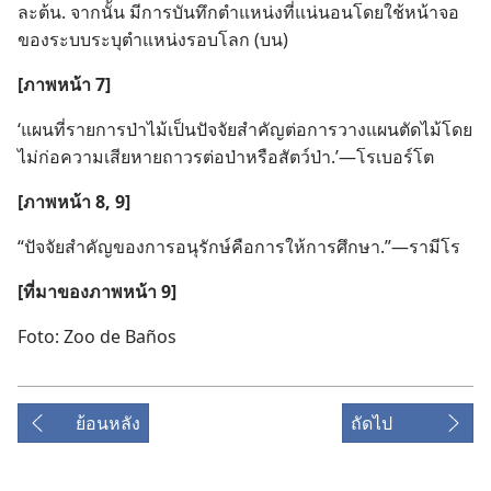
ละ​ต้น. จาก​นั้น มี​การ​บันทึก​ตำแหน่ง​ที่​แน่นอน​โดย​ใช้​หน้า​จอ​
ของ​ระบบ​ระบุ​ตำแหน่ง​รอบ​โลก (บน)
[ภาพ​หน้า 7]
‘แผนที่​รายการ​ป่า​ไม้​เป็น​ปัจจัย​สำคัญ​ต่อ​การ​วาง​แผน​ตัด​ไม้​โดย​
ไม่​ก่อ​ความ​เสียหาย​ถาวร​ต่อ​ป่า​หรือ​สัตว์​ป่า.’—โรเบอร์โต
[ภาพ​หน้า 8, 9]
“ปัจจัย​สำคัญ​ของ​การ​อนุรักษ์​คือ​การ​ให้​การ​ศึกษา.”—รามีโร
[ที่​มา​ของ​ภาพ​หน้า 9]
Foto: Zoo de Baños
ย้อนหลัง
ถัดไป