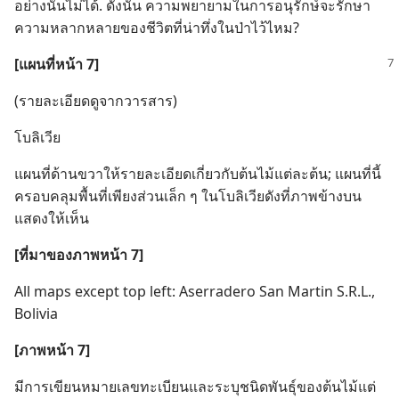
อย่าง​นั้น​ไม่​ได้. ดัง​นั้น ความ​พยายาม​ใน​การ​อนุรักษ์​จะ​รักษา​
ความ​หลาก​หลาย​ของ​ชีวิต​ที่​น่า​ทึ่ง​ใน​ป่า​ไว้​ไหม?
[แผนที่​หน้า 7]
(ราย​ละเอียด​ดู​จาก​วารสาร)
โบลิเวีย
แผนที่​ด้าน​ขวา​ให้​ราย​ละเอียด​เกี่ยว​กับ​ต้น​ไม้​แต่​ละ​ต้น; แผนที่​นี้​
ครอบ​คลุม​พื้น​ที่​เพียง​ส่วน​เล็ก ๆ ใน​โบลิเวีย​ดัง​ที่​ภาพ​ข้าง​บน​
แสดง​ให้​เห็น
[ที่​มา​ของ​ภาพ​หน้า 7]
All maps except top left: Aserradero San Martin S.R.L.,
Bolivia
[ภาพ​หน้า 7]
มี​การ​เขียน​หมาย​เลข​ทะเบียน​และ​ระบุ​ชนิด​พันธุ์​ของ​ต้น​ไม้​แต่​