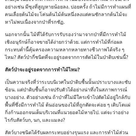
อย่าง​เช่น มี​ซุง​ที่​สูญ​หาย​น้อย​ลง. บ่อย​ครั้ง ถ้า​ไม่​มี​การ​ทำ​แผนที่
คน​เลื่อย​ต้น​ไม้​จะ​โค่น​ต้น​ไม้​ต้น​หนึ่ง​ลง​แต่​คน​ชัก​ลาก​ต้น​ไม้​จะ​
หา​ไม่​พบ​เนื่อง​จาก​ป่า​ที่​รก​ชัฏ.
นอก​จาก​นั้น ไม้​ที่​ได้​รับ​การ​รับรอง​ว่า​มา​จาก​ป่า​ที่​มี​การ​ทำ​ไม้​
เชิง​อนุรักษ์​ก็​อาจ​ขาย​ได้​ง่าย​กว่า​ด้วย. แต่​การ​ทำ​ไม้​ที่​ก่อ​ผล​
กระทบ​ต่ำ​นี้​คุ้มครอง​ความ​หลาก​หลาย​ทาง​ชีวภาพ​ได้​จริง ๆ
ไหม? สัตว์​ป่า​กี่​ชนิด​ที่​จะ​อยู่​รอด​จาก​การ​ตัด​ไม้​ใน​ป่า​ดิบ​เช่น​นี้?
สัตว์​ป่า​จะ​อยู่​รอด​จาก​การ​ทำ​ไม้​ไหม?
เป็น​ความ​จริง​ที่​ว่า​ระบบ​นิเวศ​ใน​ป่า​ดิบ​ชื้น​นั้น​เปราะ​บาง​และ​ซับ
ซ้อน. แต่​ป่า​ดิบ​ชื้น​ก็​อาจ​ปรับ​ตัว​ได้​อย่าง​น่า​ทึ่ง​ใน​สภาพการณ์​
บาง​อย่าง. ตัว​อย่าง​เช่น ถ้า​ป่า​ที่​ไม่​มี​ใคร​เข้า​ไป​ตัด​ไม้​อยู่​ใกล้​กับ​
พื้น​ที่​ซึ่ง​มี​การ​ทำ​ไม้ ต้น​อ่อน​ของ​ไม้​ที่​ถูก​ตัด​จะ​ค่อย ๆ เติบโต​แผ่​
กิ่ง​ก้าน​ออก​จน​เต็ม​บริเวณ​ที่​แนว​ยอด​ไม้​หาย​ไป. แต่​จะ​ว่า​อย่าง​
ไร​กับ​สัตว์​บก, นก, และ​แมลง?
สัตว์​บาง​ชนิด​ได้​รับ​ผล​กระทบ​อย่าง​รุนแรง และ​การ​ทำ​ไม้​ส่วน​