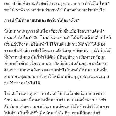
เลย. ป่า​ดิบ​ชื้น​รวม​ทั้ง​สัตว์​ป่า​จะ​อยู่​รอด​จาก​การ​ทำ​ไม้​ได้​ไหม?
ขอ​ให้​เรา​พิจารณา​ก่อน​ว่า​การ​ทำ​ไม้​อาจ​ทำลาย​ป่า​อย่าง​ไร.
การ​ทำ​ไม้​ทำลาย​ป่า​และ​สัตว์​ป่า​ได้​อย่าง​ไร?
นี่​เป็น​ฉาก​เหตุ​การณ์​หนึ่ง: เรื่อง​เริ่ม​ขึ้น​เมื่อ​มี​รถ​ปราบ​ดิน​ทำ​
ถนน​เข้า​ไป​ใน​ป่า​ลึก. ไม่​นาน​คน​งาน​ทำ​ไม้​พร้อม​ด้วย​เลื่อย​โซ่​ก็​
เริ่ม​ปฏิบัติ​งาน. บริษัท​ทำ​ไม้​ได้​รับ​สัมปทาน​ให้​ตัด​ไม้​ได้​เพียง​
ระยะ​สั้น จึง​มี​การ​สั่ง​ให้​คน​งาน​ตัด​ไม้​ทุก​ชนิด​ที่​มี​ค่า. เมื่อ​ต้น​ไม้​
ที่​มี​ราคา​ล้ม​ลง มัน​ก็​ทำ​ให้​ต้น​ไม้​ที่​อยู่​ข้าง ๆ เสียหาย​หรือ​ถูก​
ทำลาย​ไป​ด้วย เนื่อง​จาก​มี​เถาวัลย์​เกี่ยว​พัน​กัน​อยู่. จาก​นั้น รถ​
ตีน​ตะขาบ​ขนาด​ใหญ่​จะ​ตะลุย​เข้า​ไป​ใน​พง​ไม้​ที่​หนา​แน่น​เพื่อ​
ลาก​ท่อน​ซุง​ออก​มา ซึ่ง​ทำ​ให้​หน้า​ดิน​ตื้น ๆ ถูก​อัด​แน่น​จน​แทบ​
จะ​ใช้​การ​อะไร​ไม่​ได้.
โดย​ทั่ว​ไป​แล้ว ลูกจ้าง​บริษัท​ทำ​ไม้​กิน​เนื้อ​สัตว์​มาก​กว่า​ชาว​
บ้าน. คน​เหล่า​นี้​ท่อง​ป่า​เพื่อ​ล่า​สัตว์ และ​บ่อย​ครั้ง​พวก​เขา​ฆ่า​
สัตว์​มาก​เกิน​ความ​จำเป็น. ถนน​ที่​คน​ทำ​ไม้​สร้าง​ทิ้ง​ไว้​เปิด​ทาง​
ให้​เข้า​ไป​ใน​พื้น​ที่​ซึ่ง​เมื่อ​ก่อน​เข้า​ไม่​ถึง. ตอน​นี้​นัก​ล่า​สัตว์​