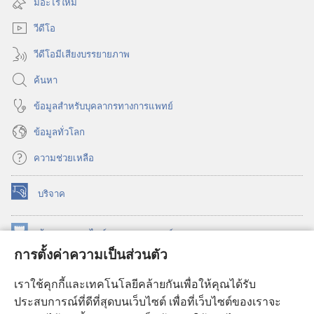
มีอะไรใหม่
ใหม่)
วีดีโอ
วีดีโอมีเสียงบรรยายภาพ
ค้นหา
ข้อมูล​สำหรับ​บุคลากร​ทาง​การ​แพทย์
ข้อมูล​ทั่ว​โลก
ความช่วยเหลือ
บริจาค
(เปิด
หน้าต่าง
ใหม่)
ห้องสมุด
ออนไลน์
ของ
วอชเทาเวอร์
(เปิด
การตั้งค่าความเป็นส่วนตัว
หน้าต่าง
®
JW Hub
ใหม่)
(เปิด
เราใช้คุกกี้และเทคโนโลยีคล้ายกันเพื่อให้คุณได้รับ
หน้าต่าง
JW Library®
ประสบการณ์ที่ดีที่สุดบนเว็บไซต์ เพื่อที่เว็บไซต์ของเราจะ
ใหม่)