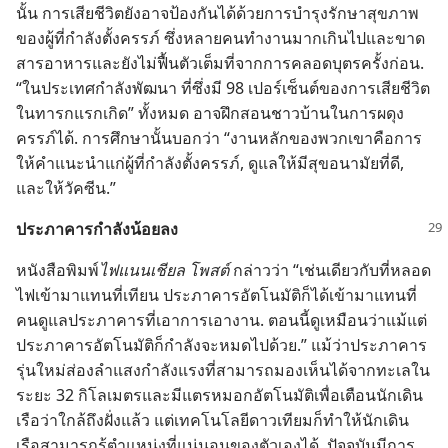
นั้น การ​เสีย​ชีวิต​ยัง​อาจ​ป้องกัน​ได้​ด้วย​การ​บำรุง​รักษา​สุขภาพ​
ของ​ผู้​ที่​กำลัง​ตั้ง​ครรภ์ ซึ่ง​หลาย​คน​ทำ​งาน​มาก​เกิน​ไป​และ​ขาด​
สาร​อาหาร​และ​ยัง​ไม่​ฟื้น​ตัว​เต็ม​ที่​จาก​การ​คลอด​บุตร​ครั้ง​ก่อน.
“ใน​ประเทศ​กำลัง​พัฒนา ที่​ซึ่ง​มี 98 เปอร์เซ็นต์​ของ​การ​เสีย​ชีวิต​
ใน​ทารก​แรก​เกิด” ทั้ง​หมด อาจ​ฝึก​สอน​ชาว​บ้าน​ใน​การ​ผดุง​
ครรภ์​ได้. การ​ศึกษา​นั้น​บอก​ว่า “งาน​หลัก​ของ​พวก​เขา​คือ​การ​
ให้​คำ​แนะ​นำ​แก่​ผู้​ที่​กำลัง​ตั้ง​ครรภ์, ดู​แล​ให้​มี​สุขอนามัย​ที่​ดี,
และ​ให้​วัคซีน.”
ประภาคาร​กำลัง​น้อย​ลง
หนังสือ​พิมพ์​
ไฟแนนเชียล โพสต์
กล่าว​ว่า “เช่น​เดียว​กับ​ที่​หลอด​
ไฟ​เข้า​มา​แทน​ที่​เทียน ประภาคาร​อัตโนมัติ​ก็​ได้​เข้า​มา​แทน​ที่​
คน​ดู​แล​ประภาคาร​ที่​เอา​การ​เอา​งาน. ตอน​นี้​ดู​เหมือน​ว่า​แม้​แต่​
ประภาคาร​อัตโนมัติ​ก็​กำลัง​จะ​หมด​ไป​ด้วย.” แม้​ว่า​ประภาคาร​
รุ่น​ใหม่​ส่อง​ลำ​แสง​กำลัง​แรง​ที่​สามารถ​มอง​เห็น​ได้​จาก​ทะเล​ใน​
ระยะ 32 กิโลเมตร​และ​มี​แตร​หมอก​อัตโนมัติ​เพื่อ​เตือน​นัก​เดิน​
เรือ​ว่า​ใกล้​ถึง​ฝั่ง​แล้ว แต่​เทคโนโลยี​ดาว​เทียม​ก็​ทำ​ให้​นัก​เดิน​
เรือ​สามารถ​รู้​ตำแหน่ง​ที่​แน่นอน​ของ​ตัว​เอง​ได้. ปัจจุบัน​มี​การ​