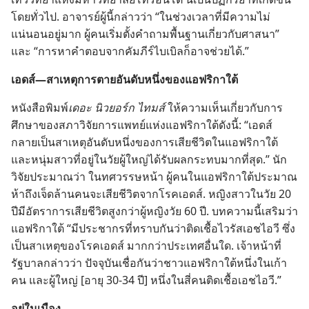
โดย​ทั่ว​ไป. อาจารย์​ผู้​นี้​กล่าว​ว่า “ใน​ช่วง​เวลา​ที่​มี​ความ​ไม่​
แน่นอน​อยู่​มาก ผู้​คน​เริ่ม​ตั้ง​คำ​ถาม​พื้น​ฐาน​เกี่ยว​กับ​ศาสนา”
และ “การ​หา​คำ​ตอบ​จาก​คัมภีร์​ไบเบิล​ก็​อาจ​ช่วย​ได้.”
เอดส์—สาเหตุ​การ​ตาย​อันดับ​หนึ่ง​ของ​แอฟริกา​ใต้
หนังสือ​พิมพ์​
เดอะ นิวยอร์ก ไทมส์
ให้​ความ​เห็น​เกี่ยว​กับ​การ​
ศึกษา​ของ​สภา​วิจัย​การ​แพทย์​แห่ง​แอฟริกา​ใต้​ดัง​นี้: “เอดส์​
กลาย​เป็น​สาเหตุ​อันดับ​หนึ่ง​ของ​การ​เสีย​ชีวิต​ใน​แอฟริกา​ใต้
และ​หนุ่ม​สาว​ที่​อยู่​ใน​วัย​ผู้​ใหญ่​ได้​รับ​ผล​กระทบ​มาก​ที่​สุด.” นัก​
วิจัย​ประมาณ​ว่า ใน​ทศวรรษ​หน้า ผู้​คน​ใน​แอฟริกา​ใต้​ประมาณ​
ห้า​ถึง​เจ็ด​ล้าน​คน​จะ​เสีย​ชีวิต​จาก​โรค​เอดส์. หญิง​สาว​ใน​วัย 20
ปี​มี​อัตรา​การ​เสีย​ชีวิต​สูง​กว่า​ผู้​หญิง​วัย 60 ปี. บทความ​นี้​เสริม​ว่า
แอฟริกา​ใต้ “มี​ประชากร​ที่​ทราบ​กัน​ว่า​ติด​เชื้อ​ไวรัส​เอช​ไอ​วี ซึ่ง​
เป็น​สาเหตุ​ของ​โรค​เอดส์ มาก​กว่า​ประเทศ​อื่น​ใด. เจ้าหน้าที่​
รัฐบาล​กล่าว​ว่า ปัจจุบัน​เชื่อ​กัน​ว่า​ชาว​แอฟริกา​ใต้​หนึ่ง​ใน​เก้า​
คน และ​ผู้​ใหญ่ [อายุ 30-34 ปี] หนึ่ง​ใน​สี่​คน​ติด​เชื้อ​เอช​ไอ​วี.”
อยู่​ใน​เมือง