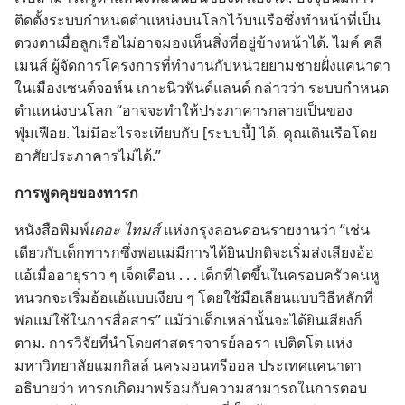
ติด​ตั้ง​ระบบ​กำหนด​ตำแหน่ง​บน​โลก​ไว้​บน​เรือ​ซึ่ง​ทำ​หน้า​ที่​เป็น​
ดวง​ตา​เมื่อ​ลูกเรือ​ไม่​อาจ​มอง​เห็น​สิ่ง​ที่​อยู่​ข้าง​หน้า​ได้. ไมค์ คลี
เมนส์ ผู้​จัด​การ​โครงการ​ที่​ทำ​งาน​กับ​หน่วย​ยาม​ชายฝั่ง​แคนาดา​
ใน​เมือง​เซนต์จอห์น เกาะ​นิวฟันด์แลนด์ กล่าว​ว่า ระบบ​กำหนด​
ตำแหน่ง​บน​โลก “อาจ​จะ​ทำ​ให้​ประภาคาร​กลาย​เป็น​ของ​
ฟุ่มเฟือย. ไม่​มี​อะไร​จะ​เทียบ​กับ [ระบบ​นี้] ได้. คุณ​เดิน​เรือ​โดย​
อาศัย​ประภาคาร​ไม่​ได้.”
การ​พูด​คุย​ของ​ทารก
หนังสือ​พิมพ์​
เดอะ ไทมส์
แห่ง​กรุง​ลอนดอน​รายงาน​ว่า “เช่น​
เดียว​กับ​เด็ก​ทารก​ซึ่ง​พ่อ​แม่​มี​การ​ได้​ยิน​ปกติ​จะ​เริ่ม​ส่ง​เสียง​อ้อ​
แอ้​เมื่อ​อายุ​ราว ๆ เจ็ด​เดือน . . . เด็ก​ที่​โต​ขึ้น​ใน​ครอบครัว​คน​หู​
หนวก​จะ​เริ่ม​อ้อ​แอ้​แบบ​เงียบ ๆ โดย​ใช้​มือ​เลียน​แบบ​วิธี​หลัก​ที่​
พ่อ​แม่​ใช้​ใน​การ​สื่อสาร” แม้​ว่า​เด็ก​เหล่า​นั้น​จะ​ได้​ยิน​เสียง​ก็​
ตาม. การ​วิจัย​ที่​นำ​โดย​ศาสตราจารย์​ลอรา เปติตโต แห่ง​
มหาวิทยาลัย​แมกกิลล์ นคร​มอนทรีออล ประเทศ​แคนาดา
อธิบาย​ว่า ทารก​เกิด​มา​พร้อม​กับ​ความ​สามารถ​ใน​การ​ตอบ​