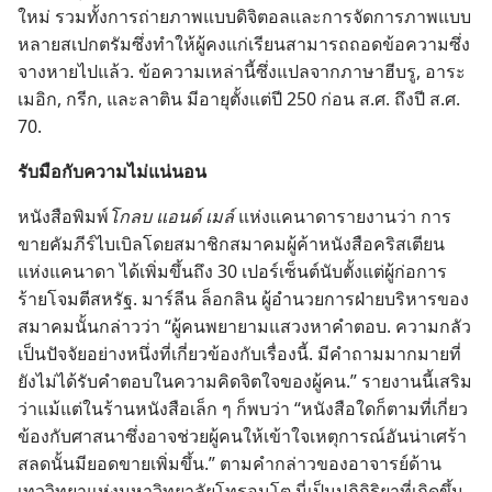
ใหม่ รวม​ทั้ง​การ​ถ่าย​ภาพ​แบบ​ดิจิตอล​และ​การ​จัด​การ​ภาพ​แบบ​
หลาย​สเปกตรัม​ซึ่ง​ทำ​ให้​ผู้​คง​แก่​เรียน​สามารถ​ถอด​ข้อ​ความ​ซึ่ง​
จาง​หาย​ไป​แล้ว. ข้อ​ความ​เหล่า​นี้​ซึ่ง​แปล​จาก​ภาษา​ฮีบรู, อาระ
เมอิก, กรีก, และ​ลาติน มี​อายุ​ตั้ง​แต่​ปี 250 ก่อน ส.ศ. ถึง​ปี ส.ศ.
70.
รับมือ​กับ​ความ​ไม่​แน่นอน
หนังสือ​พิมพ์​
โกลบ แอนด์ เมล์
แห่ง​แคนาดา​รายงาน​ว่า การ​
ขาย​คัมภีร์​ไบเบิล​โดย​สมาชิก​สมาคม​ผู้​ค้า​หนังสือ​คริสเตียน​
แห่ง​แคนาดา ได้​เพิ่ม​ขึ้น​ถึง 30 เปอร์เซ็นต์​นับ​ตั้ง​แต่​ผู้​ก่อ​การ​
ร้าย​โจมตี​สหรัฐ. มาร์ลีน ล็อกลิน ผู้​อำนวย​การ​ฝ่าย​บริหาร​ของ​
สมาคม​นั้น​กล่าว​ว่า “ผู้​คน​พยายาม​แสวง​หา​คำ​ตอบ. ความ​กลัว​
เป็น​ปัจจัย​อย่าง​หนึ่ง​ที่​เกี่ยว​ข้อง​กับ​เรื่อง​นี้. มี​คำ​ถาม​มาก​มาย​ที่​
ยัง​ไม่​ได้​รับ​คำ​ตอบ​ใน​ความ​คิด​จิตใจ​ของ​ผู้​คน.” รายงาน​นี้​เสริม​
ว่า​แม้​แต่​ใน​ร้าน​หนังสือ​เล็ก ๆ ก็​พบ​ว่า “หนังสือ​ใด​ก็​ตาม​ที่​เกี่ยว​
ข้อง​กับ​ศาสนา​ซึ่ง​อาจ​ช่วย​ผู้​คน​ให้​เข้าใจ​เหตุ​การณ์​อัน​น่า​เศร้า​
สลด​นั้น​มี​ยอด​ขาย​เพิ่ม​ขึ้น.” ตาม​คำ​กล่าว​ของ​อาจารย์​ด้าน​
เทววิทยา​แห่ง​มหาวิทยาลัย​โทรอนโต นี่​เป็น​ปฏิกิริยา​ที่​เกิด​ขึ้น​