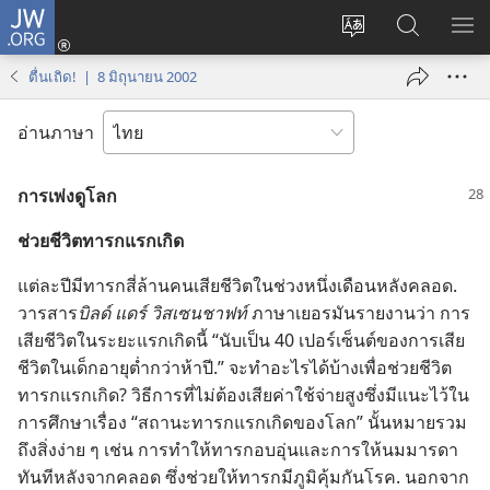
JW.ORG
เข้า
เปลี่ยน
ค้นหา
แส
สู่
ภาษา
ใน
เมน
ระบบ
ตื่นเถิด! | 8 มิถุนายน 2002
JW.ORG
(เปิด
หน้าต่าง
อ่านภาษา
ใหม่)
การ​เพ่ง​ดู​โลก
ช่วย​ชีวิต​ทารก​แรก​เกิด
แต่​ละ​ปี​มี​ทารก​สี่​ล้าน​คน​เสีย​ชีวิต​ใน​ช่วง​หนึ่ง​เดือน​หลัง​คลอด.
วารสาร​
บิลด์ แดร์ วิสเซนชาฟท์
ภาษา​เยอรมัน​รายงาน​ว่า การ​
เสีย​ชีวิต​ใน​ระยะ​แรก​เกิด​นี้ “นับ​เป็น 40 เปอร์เซ็นต์​ของ​การ​เสีย​
ชีวิต​ใน​เด็ก​อายุ​ต่ำ​กว่า​ห้า​ปี.” จะ​ทำ​อะไร​ได้​บ้าง​เพื่อ​ช่วย​ชีวิต​
ทารก​แรก​เกิด? วิธี​การ​ที่​ไม่​ต้อง​เสีย​ค่า​ใช้​จ่าย​สูง​ซึ่ง​มี​แนะ​ไว้​ใน​
การ​ศึกษา​เรื่อง “สถานะ​ทารก​แรก​เกิด​ของ​โลก” นั้น​หมาย​รวม​
ถึง​สิ่ง​ง่าย ๆ เช่น การ​ทำ​ให้​ทารก​อบอุ่น​และ​การ​ให้​นม​มารดา​
ทันที​หลัง​จาก​คลอด ซึ่ง​ช่วย​ให้​ทารก​มี​ภูมิ​คุ้ม​กัน​โรค. นอก​จาก​