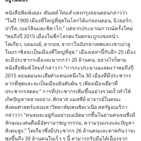
หนังสือ​พิมพ์​
เดอะ ซันเดย์ ไทมส์
แห่ง​กรุง​ลอนดอน​กล่าว​ว่า
“ใน​ปี 1900 เมือง​ที่​ใหญ่​ที่​สุด​ใน​โลก​ได้​แก่​ลอนดอน, นิวยอร์ก,
ปารีส, เบอร์ลิน​และ​ชิคาโก.” แต่​จาก​ประมาณ​การณ์​ครั้ง​ใหม่
“พอ​ถึง​ปี 2015 เมือง​ใน​ซีก​โลก​ตะวัน​ตก​จะ​ถูก​แซง​หน้า.
โตเกียว, บอมเบย์, ลากอส, ธากา​ใน​บังกลาเทศ​และ​เซาเปาลู​
ใน​บราซิล​จะ​เป็น​เมือง​ที่​ใหญ่​ที่​สุด.” เมือง​เหล่า​นี้​กับ​อีก 25 เมือง​
จะ​มี​ประชากร​เมือง​ละ​มาก​กว่า 20 ล้าน​คน. อย่าง​ไร​ก็​ตาม
หนังสือ​พิมพ์​
ไทมส์
กล่าว​ว่า “การ​กะ​ประมาณ​แสดง​ว่า​พอ​ถึง​ปี
2015 ลอนดอน​จะ​เสีย​ตำแหน่ง​หนึ่ง​ใน 30 เมือง​ที่​มี​ประชากร​
มาก​ที่​สุด​และ​จะ​เป็น​เมือง​อันดับ​ต้น ๆ เพียง​เมือง​เดียว​ที่​
ประชากร​ลด​ลง.” การ​ที่​ประชากร​เพิ่ม​ขึ้น​อย่าง​รวด​เร็ว​ทำ​ให้​
เกิด​ปัญหา​หลาย​อย่าง. ดักลาส แมสซีย์ อาจารย์​ใน​คณะ​
สังคมศาสตร์​แห่ง​มหาวิทยาลัย​เพนซิลเวเนีย สหรัฐ​อเมริกา
กล่าว​ว่า “คน​จน​จะ​อยู่​กัน​อย่าง​แออัด​มาก​ขึ้น​ใน​ย่าน​คน​จน​ซึ่ง​มี​
ลักษณะ​เด่น​คือ​มี​อัตรา​อาชญากรรม, ความ​รุนแรง​และ​ปัญหา​
สังคม​สูง.” โตเกียว​ซึ่ง​มี​ประชากร 26 ล้าน​คน​และ​คาด​กัน​ว่า​จะ​
พุ่ง​ขึ้น​ถึง 30 ล้าน​คน​ใน​เร็ว ๆ นี้ สามารถ​รับมือ​ได้​เนื่อง​จาก​