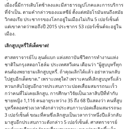
เมือง​นี้​มี​การ​เติบโต​ช้า​ลง​และ​มี​สาธารณูปโภค​และ​การ​บริการ​
ที่​จำเป็น. ตาม​คำ​กล่าว​ของ​แมสซีย์ ตั้ง​แต่​สมัย​โรมัน​จน​ถึง​สมัย​
วิกตอเรีย ประชากร​ของ​โลก​อยู่​ใน​เมือง​ไม่​เกิน 5 เปอร์เซ็นต์
แต่​เขา​คาด​ว่า​พอ​ถึง​ปี 2015 ประชากร 53 เปอร์เซ็นต์​จะ​อยู่​ใน​
เมือง.
เลิก​สูบ​บุหรี่​ให้​เด็ดขาด!
ศาสตราจารย์​โบ ลุนด์แบก แห่ง​สถาบัน​ชีวิต​การ​ทำ​งาน​แห่ง​
ชาติ​ใน​กรุง​สตอกโฮล์ม ประเทศ​สวีเดน เตือน​ว่า “ผู้​สูบ​บุหรี่​ทุก​
คน​ต้อง​พยายาม​เลิก​สูบ​บุหรี่. ถ้า​คุณ​เลิก​ได้​แล้ว อย่า​หวน​กลับ​
ไป​สูบ​อีก​เด็ดขาด.” เพราะ​เหตุ​ใด? เพราะ​คน​ที่​เลิก​สูบ​บุหรี่​แล้ว​
หวน​กลับ​ไป​สูบ​อีก​อาจ​ประสบ​ภาวะ​ปอด​เสื่อม​สมรรถนะ​เร็ว​
กว่า​คน​ที่​ไม่​เคย​เลิก​สูบ. การ​ศึกษา​วิจัย​เป็น​เวลา​สิบ​ปี​ที่​ทำ​กับ​
ชาย​หญิง 1,116 คน​อายุ​ระหว่าง 35 ถึง 68 ปี​แสดง​ว่า คน​ที่​สูบ​
บุหรี่​ตลอด​ช่วง​เวลา​ดัง​กล่าว​ประสบ​ภาวะ​ปอด​เสื่อม​สมรรถนะ
3 เปอร์เซ็นต์ ขณะ​ที่​คน​ซึ่ง​เลิก​สูบ​เป็น​เวลา​กว่า​หนึ่ง​ปี​แล้ว​กลับ​
มา​สูบ​อีก​ประสบ​ภาวะ​ดัง​กล่าว 5 เปอร์เซ็นต์. ศาสตราจารย์​