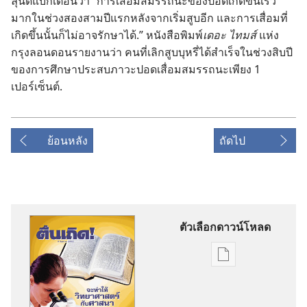
ลุนด์แบก​เตือน​ว่า “การ​เสื่อม​สมรรถนะ​ของ​ปอด​เกิด​ขึ้น​เร็ว​
มาก​ใน​ช่วง​สอง​สาม​ปี​แรก​หลัง​จาก​เริ่ม​สูบ​อีก และ​การ​เสื่อม​ที่​
เกิด​ขึ้น​นั้น​ก็​ไม่​อาจ​รักษา​ได้.” หนังสือ​พิมพ์​
เดอะ ไทมส์
แห่ง​
กรุง​ลอนดอน​รายงาน​ว่า คน​ที่​เลิก​สูบ​บุหรี่​ได้​สำเร็จ​ใน​ช่วง​สิบ​ปี​
ของ​การ​ศึกษา​ประสบ​ภาวะ​ปอด​เสื่อม​สมรรถนะ​เพียง 1
เปอร์เซ็นต์.
ย้อนหลัง
ถัดไป
ตัวเลือกดาวน์โหลด
ตัว
เลือก
การ