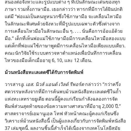
สนอง​ต่อ​จังหวะ​และ​รูป​แบบ​ต่าง ๆ ที่​เป็น​ลักษณะ​เด่น​ของ​ทุก​
ภาษา รวม​ทั้ง​ภาษา​มือ. เธอ​กล่าว​ว่า ทารก​ที่​มี​การ​ได้​ยิน​ปกติ
แต่​มี “พ่อ​แม่​เป็น​คน​หู​หนวก​ซึ่ง​ใช้​ภาษา​มือ จะ​เคลื่อน​ไหว​มือ​
ใน​ลักษณะ​พิเศษ​ด้วย​จังหวะ​ที่​มี​รูป​แบบ​เฉพาะ​ตัว​ซึ่ง​ต่าง​จาก​
การ​เคลื่อน​ไหว​มือ​ใน​ลักษณะ​อื่น ๆ. . . . นั่น​คือ​การ​อ้อ​แอ้​ด้วย​
มือ.” เด็ก​ที่​เห็น​พ่อ​แม่​ใช้​ภาษา​มือ​มี​การ​เคลื่อน​ไหว​มือ​สอง​แบบ
แต่​เด็ก​ที่​พ่อ​แม่​ใช้​ภาษา​พูด​มี​การ​เคลื่อน​ไหว​มือ​เพียง​แบบ​เดียว.
คณะ​นัก​วิจัย​ใช้​ระบบ​ตรวจ​หา​ตำแหน่ง​เพื่อ​บันทึก​การ​เคลื่อน​
ไหว​ของ​มือ​เด็ก​เมื่อ​อายุ 6, 10, และ 12 เดือน.
ม้วน​หนังสือ​ทะเล​เดดซี​ได้​รับ​การ​จัด​พิมพ์
วารสาร​
ยู. เอส. นิวส์ แอนด์ เวิลด์ รีพอร์ต
กล่าว​ว่า “กว่า​ครึ่ง​
ศตวรรษ​หลัง​จาก​ที่​มี​การ​ค้น​พบ​ม้วน​หนังสือ​ทะเล​เดดซี​ใน​ถ้ำ​
แห่ง​ทะเล​ทราย​ยูเดีย ตอน​นี้​ผู้​คง​แก่​เรียน​กำลัง​ฉลอง​การ​จัด​
พิมพ์​ส่วน​สุด​ท้าย​ของ​ข้อ​ความ​ทาง​ศาสนา​ที่​มี​อายุ 2,000 ปี.”
ศาสตราจารย์​เอมานูเอล โทฟ หัวหน้า​คณะ​ผู้​คง​แก่​เรียน​ซึ่ง​
วิเคราะห์​ม้วน​หนังสือ​นี้ เป็น​ผู้​แถลง​เกี่ยว​กับ​การ​จัด​พิมพ์​หนังสือ
37 เล่ม​ชุด​นี้. ผล​งาน​ชิ้น​นี้​สำเร็จ​ได้​เนื่อง​จาก​เทคโนโลยี​สมัย​