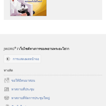
ดาวน์โหลด
สิ่ง
พิมพ์
ตื่น
เถิด!
8 มิถุนายน
2002
®
JW.ORG
/ เว็บไซต์ทางการของพยานพระยะโฮวา
การแสดงผลหน้าจอ
ทางลัด
ขอ​ให้​มี​คน​มา​สอน
หาสถานที่ประชุม
(เปิด
หน้าต่าง
หาสถานที่จัดการประชุมใหญ่
(เปิด
ใหม่)
หน้าต่าง