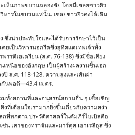
​จะ​เห็น​ภาพ​ขบวน​ฉลอง​ชัย โดย​มี​เชลย​ชาว​ยิว​
​วิหาร​ใน​ขบวน​แห่​นั้น. เชลย​ชาว​ยิว​คง​ได้​เดิน​
ง ซึ่ง​น่า​ประทับใจ​และ​ได้​รับ​การ​รักษา​ไว้​เป็น​
ย​เป็น​วิหาร​นอก​รีต​ซึ่ง​อุทิศ​แด่​เทพเจ้า​ทั้ง​
พรรดิ​เฮเดรียน (ส.ศ. 76-138) ซึ่ง​มี​ชื่อเสียง​
หนือ​ของ​อังกฤษ เป็น​ผู้​สร้าง​ผล​งาน​ชิ้น​เอก​
ง​ปี ส.ศ. 118-128. ความ​สูง​และ​เส้น​ผ่า​
่า​กัน​พอ​ดี—43.4 เมตร.
ทั้ง​สถาน​ที่​และ​อนุสรณ์​สถาน​อื่น ๆ เชื้อเชิญ​
ง​ที่​เตือน​ใจ​เรา​มาก​ยิ่ง​ขึ้น​เกี่ยว​กับ​ความ​สง่า​
ที่​หก​ตาม​ประวัติศาสตร์​ใน​คัมภีร์​ไบเบิล​คือ​
่น เสา​ของ​ทราจัน​และ​มาร์คุส เอาเรลีอุส ซึ่ง​