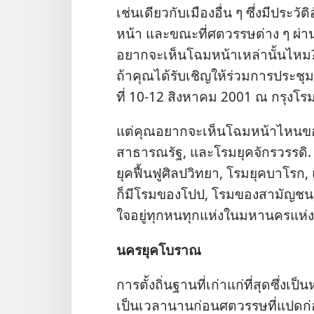
เช่น​เดียว​กับ​เมือง​อื่น ๆ ซึ่ง​มี​ประวั
หน้า และ​ขณะ​ที่​ศตวรรษ​ต่าง ๆ ผ่าน​ไป
อยาก​จะ​เห็น​โฉม​หน้า​เหล่า​นั้น​ไหม? 
ถ้า​คุณ​ได้​รับ​เชิญ​ให้​ร่วม​การ​ประชุ
ที่ 10-12 สิงหาคม 2001 ณ กรุง​โรม,
แต่​คุณ​อยาก​จะ​เห็น​โฉม​หน้า​ไหน​ขอ
สาธารณรัฐ, และ​โรม​ยุค​จักรวรรดิ. ที่​ใ
ยุค​ฟื้นฟู​ศิลปวิทยา, โรม​ยุค​บาโรก, แล
ก็​มี​โรม​ของ​โปป, โรม​ของ​สามัญ​ชน, แ
ใจ​อยู่​ทุก​หน​ทุก​แห่ง​ใน​มหา​นคร​แห่ง​น
นคร​ยุค​โบราณ
การ​ตั้ง​ถิ่น​ฐาน​ที่​เก่า​แก่​ที่​สุด​ซึ่ง
เป็น​เวลา​นาน​ก่อน​ศตวรรษ​ที่​แปด​ก่อน