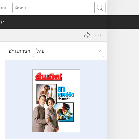
ระบบ
ด
ค้นหา
ต่าง
​เรา
)
อ่านภาษา