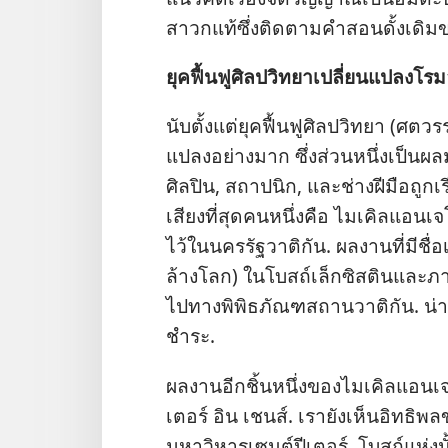
สาวก​แท้​ซึ่ง​ติด​ตาม​คำ​สอน​ดั้งเดิม​ข
ยุค​ฟื้นฟู​ศิลปวิทยา​เปลี่ยน​แปลง​โรม
นับ​ตั้ง​แต่​ยุค​ฟื้นฟู​ศิลปวิทยา (ศตว
แปลง​อย่าง​มาก ซึ่ง​ส่วน​หนึ่ง​เป็น​ผล​
ศิลปิน, สถาปนิก, และ​ช่าง​ฝีมือ​ถูก​เรี
เสียง​ที่​สุด​คน​หนึ่ง​คือ ไมเคิลแอนเจโ
ไว้​ใน​นครรัฐ​วาติกัน. ผล​งาน​ที่​มี​ชื
ล้าง​โลก) ใน​โบสถ์​เล็กซิสติน​และ​ภาพ​ป
ไป​ทาง​พิพิธภัณฑสถาน​วาติกัน. น่า​ส
ชำระ.
ผล​งาน​อีก​ชิ้น​หนึ่ง​ของ​ไมเคิลแอนเจโ
เตอร์ อิน เชนส์. เรา​ยัง​เห็น​อิทธิพ
มหา​วิหาร​เซนต์ปีเตอร์. โบสถ์​แห่ง​นั้น