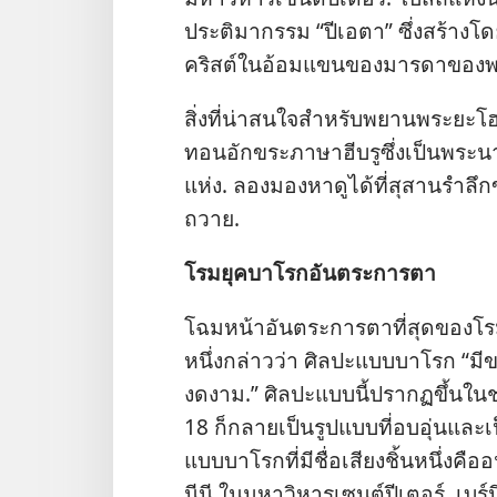
ประติมากรรม “ปีเอตา” ซึ่ง​สร้าง​โดย​
คริสต์​ใน​อ้อม​แขน​ของ​มารดา​ของ​
สิ่ง​ที่​น่า​สนใจ​สำหรับ​พยาน​พระ​ยะโฮ
ทอน​อักขระ​ภาษา​ฮีบรู​ซึ่ง​เป็น​พระ
แห่ง. ลอง​มอง​หา​ดู​ได้​ที่​สุสาน​รำลึก
ถวาย.
โรม​ยุค​บาโรก​อัน​ตระการตา
โฉม​หน้า​อัน​ตระการตา​ที่​สุด​ของ​โร
หนึ่ง​กล่าว​ว่า ศิลปะ​แบบ​บาโรก “มี​
งดงาม.” ศิลปะ​แบบ​นี้​ปรากฏ​ขึ้น​ใน​
18 ก็​กลาย​เป็น​รูป​แบบ​ที่​อบอุ่น​และ
แบบ​บาโรก​ที่​มี​ชื่อเสียง​ชิ้น​หนึ่ง​ค
นีนี ใน​มหา​วิหาร​เซนต์ปีเตอร์. เบร์