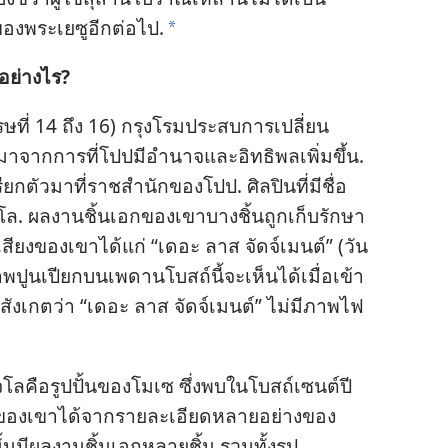
อง​พระ​เยซู​อีก​ต่อ​ไป.
*
​อย่าง​ไร?
รรษ​ที่ 14 ถึง 16) กรุง​โรม​ประสบ​การ​เปลี่ยน​
มา​จาก​การ​ที่​โปป​มี​อำนาจ​และ​อิทธิพล​เพิ่ม​ขึ้น.
ยก​ตัว​มา​ที่​ราชสำนัก​ของ​โปป. ศิลปิน​ที่​มี​ชื่อ
ล. ผล​งาน​ชิ้น​เอก​ของ​เขา​บาง​ชิ้น​ถูก​เก็บ​รักษา​
่อเสียง​ของ​เขา​ได้​แก่ “เดอะ ลาส จัดจ์เมนต์” (วัน​
ูน​เปียก​บน​เพดาน​โบสถ์​นี้​จะ​เห็น​ได้​เมื่อ​เข้า​
ังเกต​ว่า “เดอะ ลาส จัดจ์เมนต์” ไม่​มี​ภาพ​ไฟ​
ล​คือ​รูป​ปั้น​ของ​โมเซ ซึ่ง​พบ​ใน​โบสถ์​เซนต์ปี
ล​ของ​เขา​ได้​จาก​ราย​ละเอียด​หลาย​อย่าง​ของ​
​มี​ผล​งาน​ชิ้น​เอก​หลาย​ชิ้น รวม​ทั้ง​รูป​