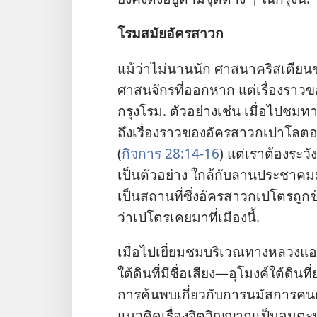
โรม​สมัย​อัครสาวก
แม้​ว่า​ไม่​นาน​นัก ศาสนา​คริสเตียน​
ศาสนจักร​ที่​ออก​หาก แต่​เรื่อง​ราว​ของ
กรุง​โรม. ตัว​อย่าง​เช่น เมื่อ​ไป​ชม​ทา
ถึง​เรื่อง​ราว​ของ​อัครสาวก​เปาโล​ตอน​ที
(
กิจการ 28:14-16
) แต่​เรา​ต้อง​ระวัง​ที
เป็น​ตัว​อย่าง ใกล้​กับ​ลาน​ประชาคม​มี​คุ
เป็น​สถาน​ที่​ซึ่ง​อัครสาวก​เปโตร​ถูก​ข
ว่า​เปโตร​เคย​มา​ที่​เมือง​นี้.
เมื่อ​ไป​เยี่ยม​ชม​บริเวณ​ทาง​หลวง​แ
ใต้​ดิน​ที่​มี​ชื่อเสียง—อุโมงค์​ใต้​ดิน​ที
การ​ค้น​พบ​เกี่ยว​กับ​การ​นมัสการ​คน​ตา
แนว​คิด​เรื่อง​จิตวิญญาณ​เป็น​อมตะ​บ่ง​ชี