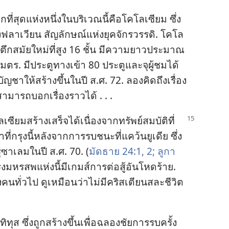
ที่​สุด​แห่ง​หนึ่ง​ใน​บริเวณ​นี้​คือ​โคโลเซียม ซึ่ง​
พ​แห่ง​ฟลาเวียน สัญลักษณ์​แห่ง​ยุค​จักรวรรดิ. โคโล
​ตึก​สมัย​ใหม่​ที่​สูง 16 ชั้น มี​ความ​ยาว​ประมาณ
 มี​ประตู​ทาง​เข้า 80 ประตู​และ​จุ​ผู้​ชม​ได้
​ให้​สร้าง​ขึ้น​ใน​ปี ส.ศ. 72. ลอง​คิด​ถึง​เรื่อง​
​สามารถ​บอก​เรื่อง​ราว​ได้ . . .
เซียม​สร้าง​เสร็จ​ได้​เนื่อง​จาก​ทรัพย์​สมบัติ​ที่​
​กรุง​นี้​หลัง​จาก​การ​รบ​ชนะ​ที่​แคว้น​ยูเดีย ซึ่ง​
ูซาเลม​ใน​ปี ส.ศ. 70. (
มัดธาย 24:1, 2;
ลูกา
รสพ​แห่ง​นี้​มี​เกมส์​การ​ต่อ​สู้​อัน​โหด​ร้าย.
คน​ทั่ว​ไป ดู​เหมือน​ว่า​ไม่​มี​คริสเตียน​สละ​ชีวิต​
ทุส ซึ่ง​ถูก​สร้าง​ขึ้น​เพื่อ​ฉลอง​ชัย​การ​รบ​ครั้ง​