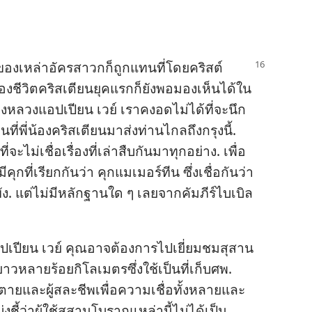
ของ​เหล่า​อัครสาวก​ก็​ถูก​แทน​
ที่​โดย​คริสต์​
​ชีวิต​คริสเตียน​ยุค​แรก​ก็​ยัง​พอ​มอง​เห็น​ได้​ใน​
ง​หลวง​แอปเปียน เวย์ เรา​คง​อด​ไม่​ได้​ที่​จะ​นึก​
่​พี่​น้อง​คริสเตียน​มา​ส่ง​ท่าน​ไกล​ถึง​กรุง​นี้.
่​จะ​ไม่​เชื่อ​เรื่อง​ที่​เล่า​สืบ​กัน​มา​ทุก​อย่าง. เพื่อ​
ก​ที่​เรียก​กัน​ว่า คุก​แมเมอร์ทีน ซึ่ง​เชื่อ​กัน​ว่า​
ัง. แต่​ไม่​มี​หลักฐาน​ใด ๆ เลย​จาก​คัมภีร์​ไบเบิล​
อปเปียน เวย์ คุณ​อาจ​ต้องการ​ไป​เยี่ยม​ชม​สุสาน​
่​ยาว​หลาย​ร้อย​กิโลเมตร​ซึ่ง​ใช้​เป็น​ที่​เก็บ​ศพ.
ย​และ​ผู้​สละ​ชีพ​เพื่อ​ความ​เชื่อ​ทั้ง​หลาย​และ​
้​ว่า​ผู้​ใช้​สุสาน​โบราณ​เหล่า​นี้​ไม่​ได้​เป็น​