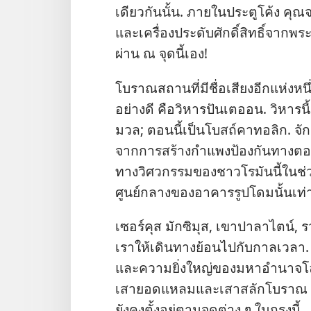
เดียว​กัน​นั้น. ภาย​ใน​ประตู​โค้ง คุณ
และ​เครื่อง​ประดับ​ศักดิ์สิทธิ์​จาก​พระ
ผ่าน ณ จุด​นี้​เอง!
โบราณ​สถาน​ที่​มี​ชื่อเสียง​อีก​แห่ง​หนึ่
อย่าง​ดี คือ​วิหาร​ปันเตออน. วิหาร​นี้​เค
มวล; ตอน​นี้​เป็น​โบสถ์​คาทอลิก. จักร
จาก​การ​สร้าง​กำแพง​ป้องกัน​ทาง​ตอน​เ
ทาง​วิศวกรรม​ของ​ชาว​โรมัน​นี้​ใน​ช่ว
ศูนย์กลาง​ของ​อาคาร​รูป​โดม​นั้น​เท
เซอร์คุส มักซิมุส, เขา​ปาลาไตน์, รวม​
เรา​ให้​เดิน​ทาง​ย้อน​ไป​กับ​กาล​เวลา. สิ่
และ​ความ​ยิ่ง​ใหญ่​ของ​มหาอำนาจ​โลก​
เสา​ยอด​แหลม​และ​เสา​สลัก​โบราณ เช
ยัง​คง​ตั้ง​อยู่​ตาม​จุด​ต่าง ๆ ใน​กรุง​นี้.