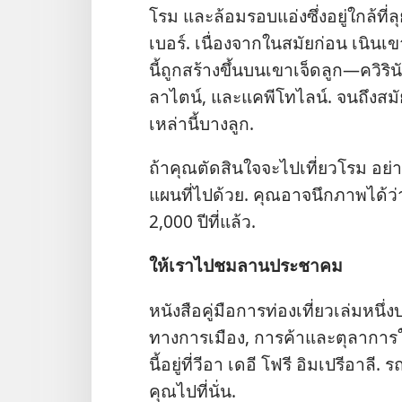
โรม และ​ล้อม​รอบ​แอ่ง​ซึ่ง​อยู่​ใกล้​ที
เบอร์. เนื่อง​จาก​ใน​สมัย​ก่อน เนิน​เขา
นี้​ถูก​สร้าง​ขึ้น​บน​เขา​เจ็ด​ลูก—ควิ
ลาไตน์, และ​แคพีโทไลน์. จน​ถึง​สมัย​นี้ มี
เหล่า​นี้​บาง​ลูก.
ถ้า​คุณ​ตัดสิน​ใจ​จะ​ไป​เที่ยว​โรม อย่า​ล
แผนที่​ไป​ด้วย. คุณ​อาจ​นึก​ภาพ​ได้​
2,000 ปี​ที่​แล้ว.
ให้​เรา​ไป​ชม​ลาน​ประชาคม
หนังสือ​คู่มือ​การ​ท่อง​เที่ยว​เล่ม​หนึ
ทาง​การ​เมือง, การ​ค้า​และ​ตุลาการ​ใ
นี้​อยู่​ที่​วีอา เดอี โฟรี อิมเปรีอาล
คุณ​ไป​ที่​นั่น.