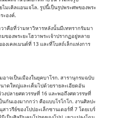
ไมเคิลแอนเจโล. รูป​นี้​เป็น​รูป​พระ​ศพ​ของ​พระ​
พระองค์.
วา​คือ​ที่​ว่า​มหา​วิหาร​หลัง​นั้น​มี​เททรากรัมมา
​นาม​ของ​พระ​ยะโฮวา​พระเจ้า​ปรากฏ​อยู่​หลาย​
​ของ​เคลเมนต์​ที่ 13 และ​ที่​โบสถ์​เล็ก​แห่ง​การ​
ม​อาจ​เป็น​เมือง​ใน​ยุค​บาโรก. สารานุกรม​ฉบับ​
ขนาด​ใหญ่​และ​เต็ม​ไป​ด้วย​ราย​ละเอียด​อัน​
ช่วง​ปลาย​ศตวรรษ​ที่ 16 และ​พอ​ถึง​ศตวรรษ​ที่
​เป็น​กัน​เอง​มาก​กว่า คือ​แบบ​โรโกโก. งาน​ศิลปะ​
ือ​อนุสาวรีย์​ของ​โปป​อะเล็กซานเดอร์​ที่ 7 โดย​เบร์
นีนี​เป็น​ศิลปิน​คน​โปรด​ของ​โปป. เขา​แปลง​โฉม​