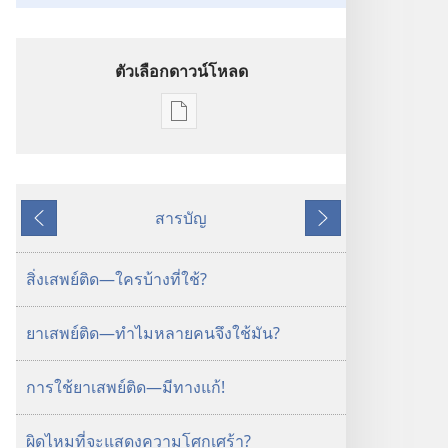
ตัวเลือกดาวน์โหลด
ตัว
เลือก
การ
ดาวน์โหลด
สารบัญ
สิ่ง
ย้อน
ถัด
พิมพ์
หลัง
ไป
วารสาร
สิ่งเสพย์ติด—ใครบ้างที่ใช้?
8 กรกฎาคม
2001
ยาเสพย์ติด—ทำไมหลายคนจึงใช้มัน?
การใช้ยาเสพย์ติด—มีทางแก้!
ผิดไหมที่จะแสดงความโศกเศร้า?