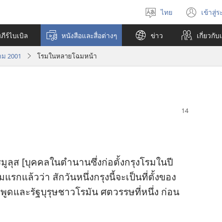
ไทย
เข้าสู่
เลือก
(เปิ
ภาษา
หน้า
ีร์ไบเบิล
หนังสือและสื่อต่างๆ
ข่าว
เกี่ยว​กับ
ใหม่
คม 2001
โรมในหลายโฉมหน้า
ูลุส [บุคคล​ใน​ตำนาน​ซึ่ง​ก่อ​ตั้ง​กรุง​โรม​ใน​ปี
แรก​แล้ว​ว่า สัก​วัน​หนึ่ง​กรุง​นี้​จะ​เป็น​ที่​ตั้ง​ของ​
​พูด​และ​รัฐบุรุษ​ชาว​โรมัน ศตวรรษ​ที่​หนึ่ง ก่อน