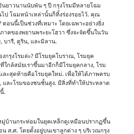
ติ​อัน​ยาว​นาน​นับ​พัน ๆ ปี กรุง​โรม​มี​หลาย​โฉม​
 โฉม​หน้า​เหล่า​นั้น​ก็​ทิ้ง​ร่องรอย​ไว้. คุณ​
ตอน​นี้​เป็น​ช่วง​ที่​เหมาะ โดย​เฉพาะ​อย่าง​ยิ่ง​
ม​ภาค​ของ​พยาน​พระ​ยะโฮวา ซึ่ง​จะ​จัด​ขึ้น​ใน​วัน​
 บารี, ตูริน, และ​มิลาน.
ง​กรุง​โรม​ล่ะ? มี​โรม​ยุค​โบราณ, โรม​ยุค​
กล้​สมัย​เรา​ขึ้น​มา​อีก​ก็​มี​โรม​ยุค​กลาง, โรม​
ะ​สุด​ท้าย​คือ​โรม​ยุค​ใหม่. เพื่อ​ให้​ได้​ภาพ​ครบ​
ละ​โรม​ของ​ชน​ชั้น​สูง. มี​สิ่ง​ที่​ทำ​ให้​ประหลาด​
ี้.
​เป็น​หมู่​บ้าน​กระท่อม​ใน​ยุค​เหล็ก​ดู​เหมือน​ปรากฏ​ขึ้น​
 ส.ศ. โดย​ตั้ง​อยู่​บน​เขา​ลูก​ต่าง ๆ บริเวณ​กรุง​