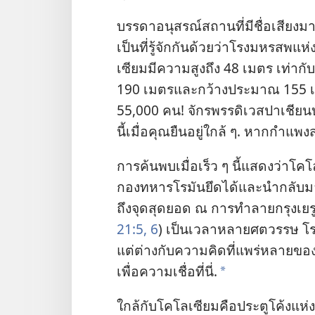
บรรดา​อนุสรณ์​สถาน​ที่​มี​ชื่อเสียง​มาก​
เป็น​ที่​รู้​จัก​กัน​ด้วย​ว่า​โรง​มหรส
เซียม​มี​ความ​สูง​ถึง 48 เมตร เท่า​กับ
190 เมตร​และ​กว้าง​ประมาณ 155 เมตร.
55,000 คน! จักรพรรดิ​เวสปาเชียน​บัญชา
นี้​เมื่อ​คุณ​ยืน​อยู่​ใกล้ ๆ. หาก​กำแพง
การ​ค้น​พบ​เมื่อ​เร็ว ๆ นี้​แสดง​ว่า​โคโล
กอง​ทหาร​โรมัน​ยึด​ได้​และ​นำ​กลับ​มา​ที่
ถึง​จุด​สุด​ยอด ณ การ​ทำลาย​กรุง​เยร
21:5, 6
) เป็น​เวลา​หลาย​ศตวรรษ โรง​มห
แต่​ต่าง​กับ​ความ​คิด​ที่​แพร่​หลาย​ของ​
เพื่อ​ความ​เชื่อ​ที่​นี่.
*
ใกล้​กับ​โคโลเซียม​คือ​ประตู​โค้ง​แห่ง​ทิ