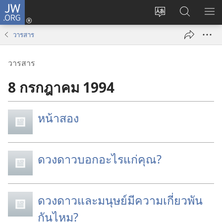
JW.ORG
เข้า
เปลี่ยน
ค้นหา
แส
สู่
ภาษา
ใน
เมน
ระบบ
วารสาร
JW.ORG
(เปิด
หน้าต่าง
วารสาร
ใหม่)
8 กรกฎาคม 1994
หน้าสอง
ดวงดาวบอกอะไรแก่คุณ?
ดวงดาวและมนุษย์มีความเกี่ยวพัน
กันไหม?