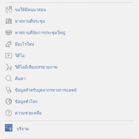
ขอ​ให้​มี​คน​มา​สอน
หาสถานที่ประชุม
(เปิด
หน้าต่าง
หาสถานที่จัดการประชุมใหญ่
(เปิด
ใหม่)
หน้าต่าง
มีอะไรใหม่
ใหม่)
วีดีโอ
วีดีโอมีเสียงบรรยายภาพ
ค้นหา
ข้อมูล​สำหรับ​บุคลากร​ทาง​การ​แพทย์
ข้อมูล​ทั่ว​โลก
ความช่วยเหลือ
บริจาค
(เปิด
หน้าต่าง