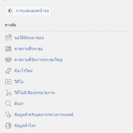
8 พฤศจิกายน
การแสดงผลหน้าจอ
1993
ทางลัด
ขอ​ให้​มี​คน​มา​สอน
หาสถานที่ประชุม
(เปิด
หน้าต่าง
หาสถานที่จัดการประชุมใหญ่
(เปิด
ใหม่)
หน้าต่าง
มีอะไรใหม่
ใหม่)
วีดีโอ
วีดีโอมีเสียงบรรยายภาพ
ค้นหา
ข้อมูล​สำหรับ​บุคลากร​ทาง​การ​แพทย์
ข้อมูล​ทั่ว​โลก