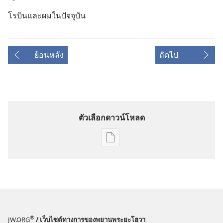
โรบิน​และ​ผม​ใน​ปัจจุบัน
ย้อนหลัง
ถัดไป
ตัวเลือกดาวน์โหลด
ตัว
เลือก
การ
ดาวน์โหลด
สิ่ง
พิมพ์
วารสาร
®
JW.ORG
/ เว็บไซต์ทางการของพยานพระยะโฮวา