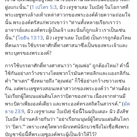
ฝูง​แกะ​นั้น.” (
1 เปโตร 5:​3
,
นิว เจรูซาเลม ไบเบิล
) ใน​โอกาส​ที่​
พระ​เยซู​ทรง​ล้าง​เท้า​เหล่า​สาวก​ของ​พระองค์​ด้วย​ความ​ถ่อม​ใจ​
นั้น พระองค์​ตรัส​แก่​พวก​เขา​ว่า “ท่าน​ทั้ง​หลาย​เรียก​เรา​ว่า​
อาจารย์​และ​องค์​พระ​ผู้​เป็น​เจ้า และ​นั่น​ก็​ถูก​แล้ว เรา​เป็น​เช่น​
นั้น.” (
โยฮัน 13:​13
,
นิว เจรูซาเลม ไบเบิล
) เป็น​การ​ถูกต้อง​ไหม​
ที่​คน​เรา​จะ​ใช้​บรรดาศักดิ์​ทาง​ศาสนา​ซึ่ง​เป็น​ของ​พระเจ้า​และ​
พระ​บุตร​ของ​พระองค์?
การ​ใช้​บรรดาศักดิ์​ทาง​ศาสนา​ว่า “คุณ​พ่อ” ถูกต้อง​ไหม? คำ​นี้​
ใช้​กัน​อย่าง​กว้างขวาง​โดย​พวก​โรมัน​คาทอลิก​และ​แอ​งกลิกัน.
คำ “พาเดร” ซึ่ง​หมาย​ถึง “คุณ​พ่อ” ก็​ใช้​อย่าง​กว้างขวาง​เช่น​
กัน. แต่​พระ​เยซู​ทรง​สอน​เหล่า​สาวก​ของ​พระองค์​ว่า “ท่าน​ต้อง​
ไม่​เรียก​ผู้​ใด​บน​แผ่นดิน​โลก​ว่า​บิดา​ของ​ท่าน เนื่อง​จาก​ท่าน​มี​
พระ​บิดา​เพียง​องค์​เดียว และ​พระองค์​ทรง​สถิต​ใน​สวรรค์.” (
มัด
ธาย 23:​9
,
นิว เจรูซาเลม ไบเบิล
) ข้อ​นี้​ใน​ฉบับ​
เดอะ นิว อิงลิช
ไบเบิล
ก็​อ่าน​คล้าย​กัน​ว่า “อย่า​เรียก​มนุษย์​ผู้​ใด​บน​แผ่นดิน​โลก​
ว่า ‘บิดา.’” เพราะ​เหตุใด​พวก​นักเทศน์​นักบวช​จึง​ไม่​เชื่อ​ฟัง​พระ​
บัญชา​ข้อ​นี้​ที่​พระ​เยซู​องค์​พระ​ผู้​เป็น​เจ้า​ให้​ไว้?