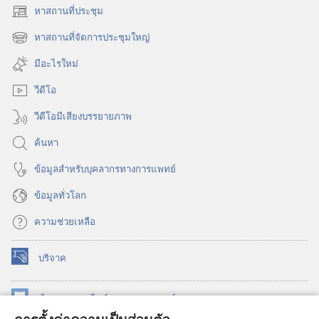
หาสถานที่ประชุม
(เปิด
หน้าต่าง
หาสถานที่จัดการประชุมใหญ่
(เปิด
ใหม่)
หน้าต่าง
มีอะไรใหม่
ใหม่)
วีดีโอ
วีดีโอมีเสียงบรรยายภาพ
ค้นหา
ข้อมูล​สำหรับ​บุคลากร​ทาง​การ​แพทย์
ข้อมูล​ทั่ว​โลก
ความช่วยเหลือ
บริจาค
(เปิด
หน้าต่าง
ใหม่)
ห้องสมุด
ออนไลน์
ของ
วอชเทาเวอร์
(เปิด