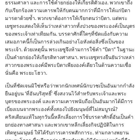
ธรรมศาลา และ​การ​ใช้​คำ​ยกย่อง​ให้​เกียรติ​ตัว​เอง. พวก​เขา​ถึง​
กับ​เรียกร้อง​ความ​เคารพ​ให้​กับ​ตน​มาก​กว่า​ที่​มี​การ​ให้​แก่​บิดา​
มารดา​ด้วย​ซ้ำ. พวก​เขา​ต้องการ​ให้​เรียก​ตน​ว่า​บิดา. แต่​พระ​
เยซู​ทรง​แสดง​ให้​เห็น​ว่า​เหล่า​สาวก​ทั้ง​ปวง​ของ​พระองค์​เป็น​บุตร​
ของ​พระเจ้า​เท่า​เทียม​กัน. บรรดาศักดิ์​ใดๆที่​ขัดแย้ง​กับ​ความ​
เสมอภาค​นี้​ก็​เป็น​การ​ล่วง​เกิน​อย่าง​โอหัง​ต่อ​สิ่ง​ซึ่ง​เป็น​ของ​
พระเจ้า. ด้วย​เหตุ​นั้น พระ​เยซู​จึง​ห้าม​การ​ใช้​คำ “บิดา” ใน​ฐานะ​
เป็น​คำ​ยกย่อง​ให้​เกียรติ​ทาง​ศาสนา. พระ​เยซู​ทรง​ยืนยัน​ว่า​เหล่า​
สาวก​ของ​พระองค์​มี​พระ​บิดา​เพียง​องค์​เดียว​ใน​ด้าน​ความ​เชื่อ
นั่น​คือ พระ​ยะโฮวา.
เป็น​ที่​ชัดเจน​มิ​ใช่​หรือ​ว่า​พวก​นักเทศน์​นักบวช​เป็น​อัน​มาก​กำลัง​
ยืน​อยู่​บน ‘ที่​อัน​บริสุทธิ์’ ซึ่ง​สงวน​ไว้​สำหรับ​พระเจ้า​และ​พระ​
บุตร​ของ​พระองค์ และ​ความ​เคารพ​นับถือ​เป็น​อัน​มาก​ได้​มี​การ​
เบี่ยง​เบน​จาก​พระองค์​ทั้ง​สอง​ไป​ยัง​มนุษย์​ที่​ไม่​สมบูรณ์?
คริสเตียน​แท้​ใน​ทุก​วัน​นี้​หลีกเลี่ยง​การ​ใช้​บรรดาศักดิ์​อัน​เป็น​คำ​
ยกย่อง​ทาง​ศาสนา และ​พวก​เขา​หลีกเลี่ยง​กิจ​ปฏิบัติ​ใน​การ​
เทิดทูน​มนุษย์ ให้​ได้​รับ​การ​เคารพ​สักการะ. ท่าม​กลาง​พยาน​