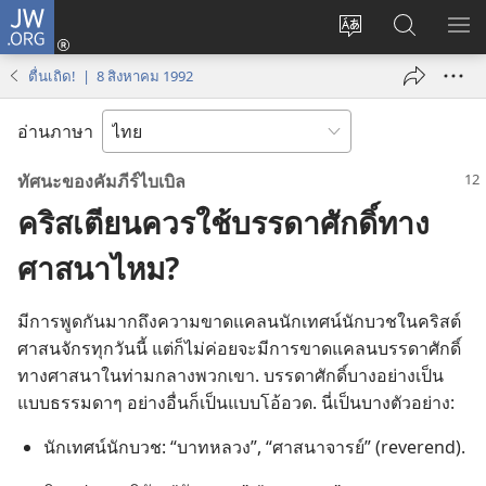
JW.ORG
เข้า
เปลี่ยน
ค้นหา
แส
สู่
ภาษา
ใน
เมน
ระบบ
ตื่นเถิด! | 8 สิงหาคม 1992
JW.ORG
(เปิด
หน้าต่าง
อ่านภาษา
ใหม่)
ทัศนะ​ของ​คัมภีร์​ไบเบิล
คริสเตียนควรใช้บรรดาศักดิ์ทาง
ศาสนาไหม?
มี​การ​พูด​กัน​มาก​ถึง​ความ​ขาดแคลน​นักเทศน์​นักบวช​ใน​คริสต์
ศาสนจักร​ทุก​วัน​นี้ แต่​ก็​ไม่​ค่อย​จะ​มี​การ​ขาดแคลน​บรรดาศักดิ์​
ทาง​ศาสนา​ใน​ท่ามกลาง​พวก​เขา. บรรดาศักดิ์​บาง​อย่าง​เป็น​
แบบ​ธรรมดาๆ อย่าง​อื่น​ก็​เป็น​แบบ​โอ้อวด. นี่​เป็น​บาง​ตัวอย่าง:
นักเทศน์​นักบวช: “บาทหลวง”, “ศาสนาจารย์” (reverend).