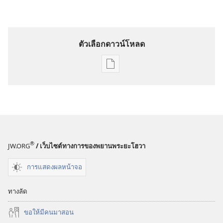
ตัวเลือกดาวน์โหลด
ตัว
เลือก
การ
ดาวน์โหลด
สิ่ง
พิมพ์
ตื่น
®
JW.ORG
/ เว็บไซต์ทางการของพยานพระยะโฮวา
เถิด!
การแสดงผลหน้าจอ
8 สิงหาคม
1992
ทางลัด
ขอ​ให้​มี​คน​มา​สอน