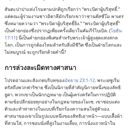
สันตะปาปา​แห่ง​โรม​ตาม​ปกติ​ถูก​เรียก​ว่า “พระ​บิดา​ผู้​บริสุทธิ์.”
แต่​คณะ​ผู้​ร่วม​งาน​ชาว​อิตาลี​มัก​เรียก​เขา​ว่า​
ซานติสซีโม พาเดร
ซึ่ง​หมาย​ความ​ว่า “พระ​บิดา​ผู้​บริสุทธิ์​ยิ่ง.” “พระ​บิดา​ผู้​บริสุทธิ์”
เป็น​คำ​ยกย่อง​ซึ่ง​ปรากฏ​เพียง​ครั้ง​เดียว​ใน​คัมภีร์​ไบเบิล. (
โยฮัน
17:​11
) นี่​เป็น​คำ​ยกย่อง​พิเศษ​สำหรับ​พระเจ้า​ผู้​สูง​สุด​แห่ง​สกล​
โลก. เป็น​การ​ถูกต้อง​ไหม​สำหรับ​สิ่ง​มี​ชีวิต ซึ่ง​เป็น​ฝ่าย​โลก​และ​
ไม่​สมบูรณ์ จะ​ถูก​เรียก​ด้วย​คำ​นี้?
การ​ล่วง​ละเมิด​ทาง​ศาสนา
โปรด​อ่าน​และ​สังเกต​บริบท​ของ​
มัดธาย 23:​1-12
. พระ​เยซู​เริ่ม​
ตรัส​ถึง​พวก​ฟาริซาย ซึ่ง​เป็น​นิกาย​ที่​สำคัญ​นิกาย​หนึ่ง​ของ​ลัทธิ​
ยูดา. พวก​เขา​เป็น​นักกฎหมาย เป็น​ผู้​เคร่งครัด​ใน​การ​ปฏิบัติ​
ตาม​ข้อ​ปลีก​ย่อย​ทุก​อย่าง​ใน​กฎหมาย​ของ​โมเซ. เขา​ชอบ​แต่ง​
ตัว​และ​ทำ​ท่า​ทาง​ใน​แบบ​ที่​เรียก​ร้อง​ความ​สนใจ​สู่​ตัว​เอง.
ศาสนา​ของ​เขา​เป็น​รูป​แบบ​หนึ่ง​ของ​ลัทธิ​เอา​หน้า—แบบ​เสื้อ​ผ้า​
ที่​สวม​ใส่, การ​ชอบ​นั่ง​ที่​สูง​ใน​งาน​เลี้ยง, การ​นั่ง​แถว​หน้า​ใน​