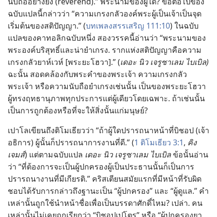
นับถือ​อย่าง​ยิ่ง (reverend).” พระ​นาม​ของ​ผู้​ใด? ข้อ​ต่อ​ไป​ของ​
ฉบับ​แปล​นี้​กล่าว​ว่า “ความ​เกรงกลัว​องค์​พระ​ผู้​เป็น​เจ้า​เป็น​จุด​
เริ่ม​ต้น​ของ​สติปัญญา.” (
บท​เพลง​สรรเสริญ 111:​10
) ใน​ฉบับ​
แปล​ของ​คาทอลิก​ฉบับ​หนึ่ง สอง​วรรค​นี้​อ่าน​ว่า “พระนาม​ของ​
พระองค์​บริสุทธิ์​และ​น่า​ยำเกรง. ราก​แห่ง​สติปัญญา​คือ​ความ​
เกรงกลัว​ยาห์เวห์ [พระ​ยะโฮวา].” (
เดอะ นิว เจรูซาเลม ไบเบิล)
ฉะนั้น สอดคล้อง​กับ​พระ​คำ​ของ​พระเจ้า ความ​เกรงกลัว​
พระเจ้า หรือ​ความ​นับถือ​ยำเกรง​เช่น​นั้น เป็น​ของ​พระ​ยะโฮวา​
ผู้​ทรง​ฤทธานุภาพ​ทุก​ประการ​แต่​ผู้​เดียว​โดย​เฉพาะ. ถ้า​เช่น​นั้น
เป็น​การ​ถูกต้อง​หรือ​ที่​จะ​ให้​สิ่ง​นั้น​แก่​มนุษย์?
เปาโล​เขียน​ถึง​ติโมเธียว​ว่า “ถ้า​ผู้​ใด​ปรารถนา​หน้าที่​บิชอป (เจ้า​
อธิการ) ผู้​นั้น​ก็​ปรารถนา​การงาน​ที่​ดี.” (
1 ติโมเธียว 3:​1
,
คิง
เจมส์
) แต่​ตาม​ฉบับ​แปล
เดอะ นิว เจรูซาเลม ไบเบิล
ข้อ​นั้น​อ่าน​
ว่า “ที่​ต้องการ​จะ​เป็น​ผู้​ปกครอง​ผู้​เป็น​ประธาน​นั้น​ก็​เป็น​การ​
ปรารถนา​งาน​ที่​มี​เกียรติ.” คริสเตียน​สมัย​แรก​ที่​มี​หน้าที่​รับผิด
ชอบ​ได้​รับ​การ​กล่าว​ถึง​ฐานะ​เป็น “ผู้​ปกครอง” และ “ผู้​ดูแล.” คำ​
เหล่า​นั้น​ถูก​ใช้​นำ​หน้า​ชื่อ​เพื่อ​เป็น​บรรดา​ศักดิ์​ไหม? เปล่า. คน​
เหล่า​นั้น​ไม่​เคย​ถูก​เรียก​ว่า “บิชอป​เปโตร” หรือ “ผู้​ปกครอง​ยา