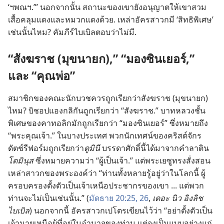
‘ฯพณฯ.’” นอก​จาก​นั้น สถานะ​ของ​เขา​ยัง​อนุญาต​ให้​เขา​สวม​
เสื้อ​คลุม​แดง​และ​หมวก​แดง​ด้วย. เหล่า​อัครสาวก​มี ‘สิทธิ​พิเศษ’
เช่น​นั้น​ไหม? คัมภีร์​ไบเบิล​ตอบ​ว่า​ไม่​มี.
“สังฆราช (มุขนายก),” “มองซินเยอร์,”
และ “คุณ​พ่อ”
สมาชิก​ของ​คณะ​นักบวช​ควร​ถูก​เรียก​ว่า​สังฆราช (มุขนายก)
ไหม? บิชอป​แองกลิกัน​ถูก​เรียก​ว่า “สังฆราช.” บาทหลวง​ชั้น​
พิเศษ​ของ​คาทอลิก​มัก​ถูก​เรียก​ว่า “มองซินเยอร์” ซึ่ง​หมาย​ถึง
“พระ​คุณ​เจ้า.” ใน​บาง​ประเทศ พวก​นักเทศน์​ของ​คริสต์จักร​
ดัตช์​รีฟอร์ม​ถูก​เรียก​ว่า​
ดูมินี
บรรดาศักดิ์​นี้​ได้​มา​จาก​คำ​ลาติน​
โดมินุส
ซึ่ง​หมาย​ความ​ว่า “ผู้​เป็น​เจ้า.” แต่​พระ​เยซู​ทรง​สั่งสอน​
เหล่า​สาวก​ของ​พระองค์​ว่า “ท่าน​ทั้ง​หลาย​รู้​อยู่​ว่า​ใน​โลก​นี้ ผู้​
ครอบครอง​ตั้ง​ตัว​เป็น​เจ้า​เหนือ​ประชากร​ของ​เขา ... แต่​พวก​
ท่าน​จะ​ไม่​เป็น​เช่น​นั้น.” (
มัดธาย 20:​25, 26
,
เดอะ นิว อิงลิช
ไบเบิล
) นอก​จาก​นี้ อัครสาวก​เปโตร​เขียน​ไว้​ว่า “อย่า​ตั้ง​ตัว​เป็น​
เจ้า​นาย​เหนือ​ผู้​ที่​อยู่​ใน​อำนาจ​ของ​ท่าน แต่​จง​เป็น​แบบ​อย่าง​แก่​