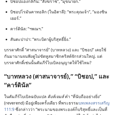
บิชอป​แองกลิกัน: “สังฆราช”, “มุขนายก.”
บิชอป​โรมัน​คาทอลิก (ใน​อิตาลี): “พระ​คุณ​เจ้า”, “มองซิน
เยอร์.”
คาร์ดินัล: “ฯพณฯ.”
สันตะปาปา: “พระ​บิดา​ผู้​บริสุทธิ์​ยิ่ง.”
บรรดาศักดิ์ “ศาสนาจารย์” (บาทหลวง) และ “บิชอป” เคย​ใช้​
กัน​มา​นาน​จน​ฟัง​ดู​ไม่​ขัด​หู​สมาชิก​คริสต์จักร​ส่วน​ใหญ่. แต่​
บรรดา​ศักดิ์​เช่น​นั้น​คัมภีร์​ไบเบิล​อนุญาต​ให้​ใช้​ไหม?
“บาทหลวง (ศาสนาจารย์),” “บิชอป,” และ
“คาร์ดินัล”
ใน​คัมภีร์​ไบเบิล​ฉบับ​แปล
คิงส์เจมส์
คำ “ที่​นับถือ​อย่าง​ยิ่ง”
(reverend) มี​อยู่​เพียง​ครั้ง​เดียว ที่​พระธรรม​
บท​เพลง​สรรเสริญ
111:​9
ซึ่ง​กล่าว​ว่า “พระ​นาม​ของ​พระองค์​ก็​บริสุทธิ์​และ​เป็น​ที่​