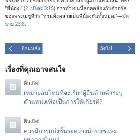
พระ​ยะโฮวา ชื่อ​เรียก​อย่าง​เดียว​สำหรับ​ผู้​มี​ตำแหน่ง​หน้าที่​คือ
“พี่น้อง.” (
2 เปโตร 3:​15
) การ​ทำ​เช่น​นี้​สอดคล้อง​กับ​คำ​ตรัส​
ของ​พระ​เยซู​ที่​ว่า “ท่าน​ทั้ง​หลาย​เป็น​พี่น้อง​กัน​ทั้ง​หมด.”—
มัด
ธาย 23:8
.
ย้อนหลัง
ถัดไป
เรื่องที่คุณอาจสนใจ
ตื่นเถิด!
เหมาะสมไหมที่จะเรียกผู้อื่นด้วยคำระบุ
ตำแหน่งเพื่อเป็นการให้เกียรติ?
ตื่นเถิด!
ควรมีการแบ่งชั้นระหว่างนักบวชและ
ฆราวาสไหม?