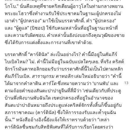
โกโบ.” นั่น​คือ​เหตุ​ที่​ชาย​คริสเตียน​ผู้​อาวุโส​ใน​ท่ามกลาง​พยาน​
พระ​ยะโฮวา​ซึ่ง​ทำ​งาน​รับใช้​ประชาคม​ใน​ฐานะ​ผู้​ปกครอง​ไม่​
เอา​คำ “ผู้​ปกครอง” มา​ใช้​เป็น​บรรดา​ศักดิ์. คำ “ผู้​ปกครอง”
และ “ผู้​ดูแล” (บิชอป) ใช้​กับ​คน​เหล่า​นั้น​ที่​อยู่​ใน​ฐานะ​หน้าที่​
และ​ความ​รับผิดชอบ. คำ​เหล่า​นั้น​ยัง​บ่ง​บอก​ถึง​คุณวุฒิ​ของ​ชาย​
ซึ่ง​ได้​รับ​การ​แต่งตั้ง​และ​การงาน​ที่​เขา​ทำ​ด้วย.
บรรดาศักดิ์ “คาร์ดินัล” ล่ะ​เป็น​อย่างไร? คำ​นี้​มี​อยู่​ใน​คัมภีร์​
ไบเบิล​ไหม? ไม่. คำ​นี้​ไม่​มี​อยู่​ใน​ฉบับ​แปล​ใดๆเลย. ที่​จริง คริสต์
จักร​โรมัน​คาทอลิก​ยอม​รับ​ว่า​บรรดาศักดิ์​นี้​ไม่​เป็น​ไป​ตาม​หลัก​
คัมภีร์​ไบเบิล.
สารานุกรม คาทอลิก
เล่ม​ใหม่​อธิบาย​ว่า “คำ​นี้​
ได้​มา​จาก​คำ​ลาติน
คาร์โด
ซึ่ง​
หมาย​ความ​ว่า ‘บานพับ’ และ​
ตาม​ถ้อย​คำ​ของ​สันตะปาปา​ยูจีน​ที่​สี่​มี​ว่า ‘เช่น​เดียว​กับ​ที่​ประตู​
บ้าน​พึ่ง​พิง​บานพับ​ฉัน​ใด เขต​ปกครอง​ที่​อยู่​ใน​อำนาจ​ของ​
สันตะปาปา​อัน​หมาย​ถึง​ประตู​แห่ง​คริสต์จักร​ทั้ง​สิ้น​ก็​ขึ้น​อยู่​กับ​
สภา​ราชา​คณะ (คาร์ดินัล) ซึ่ง​ให้​การ​รอง​รับ​และ​ค้ำจุน​ฉัน​
นั้น.’” หนังสือ​อ้างอิง​นี้​ยัง​แจ้ง​ให้​เรา​ทราบ​ด้วย​ว่า “เหล่า​
คาร์ดินัล​ชื่นชม​กับ​สิทธิ​พิเศษ​ที่​ได้​รับ​การ​เรียก​โดย​ตรง​ว่า