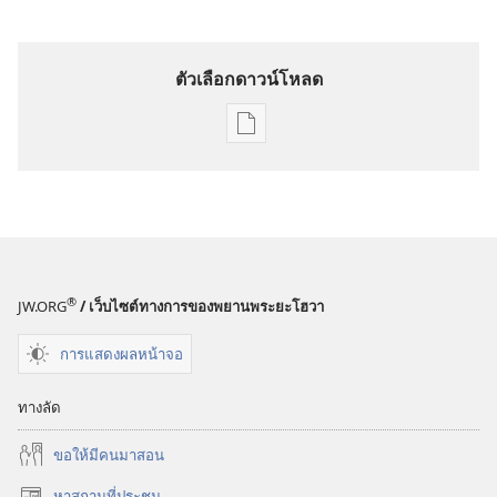
ตัวเลือกดาวน์โหลด
ตัว
เลือก
การ
ดาวน์โหลด
สิ่ง
พิมพ์
วารสาร
®
JW.ORG
/ เว็บไซต์ทางการของพยานพระยะโฮวา
8 มิถุนายน
การแสดงผลหน้าจอ
1991
ทางลัด
ขอ​ให้​มี​คน​มา​สอน
หาสถานที่ประชุม