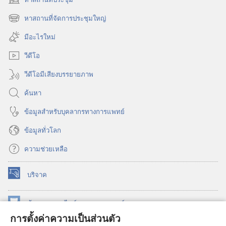
(เปิด
หน้าต่าง
หาสถานที่จัดการประชุมใหญ่
(เปิด
ใหม่)
หน้าต่าง
มีอะไรใหม่
ใหม่)
วีดีโอ
วีดีโอมีเสียงบรรยายภาพ
ค้นหา
ข้อมูล​สำหรับ​บุคลากร​ทาง​การ​แพทย์
ข้อมูล​ทั่ว​โลก
ความช่วยเหลือ
บริจาค
(เปิด
หน้าต่าง
ใหม่)
ห้องสมุด
ออนไลน์
ของ
วอชเทาเวอร์
(เปิด
การตั้งค่าความเป็นส่วนตัว
หน้าต่าง
®