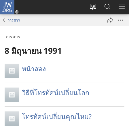
JW.ORG
เข้า
เปลี่ยน
ค้นหา
แส
สู่
ภาษา
ใน
เมน
ระบบ
วารสาร
JW.ORG
(เปิด
หน้าต่าง
วารสาร
ใหม่)
8 มิถุนายน 1991
หน้าสอง
วิธีที่โทรทัศน์เปลี่ยนโลก
โทรทัศน์เปลี่ยนคุณไหม?