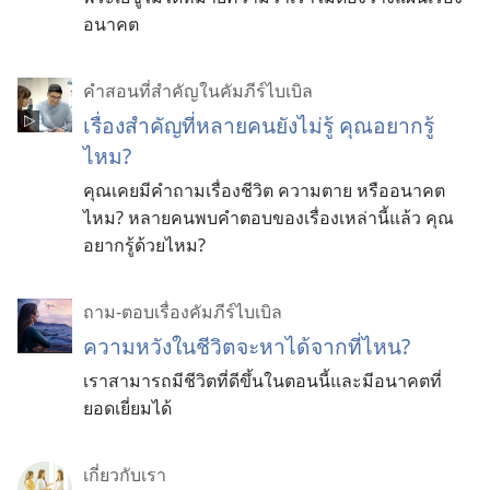
อนาคต
คำสอนที่สำคัญในคัมภีร์ไบเบิล
เรื่อง​สำคัญ​ที่​หลาย​คน​ยัง​ไม่​รู้ คุณ​อยาก​รู้​
ไหม?
คุณ​เคย​มี​คำ​ถาม​เรื่อง​ชีวิต ความ​ตาย หรือ​อนาคต​
ไหม? หลาย​คน​พบ​คำ​ตอบ​ของ​เรื่อง​เหล่า​นี้​แล้ว คุณ​
อยาก​รู้​ด้วย​ไหม?
ถาม-ตอบเรื่องคัมภีร์ไบเบิล
ความหวังในชีวิตจะหาได้จากที่ไหน?
เราสามารถมีชีวิตที่ดีขึ้นในตอนนี้และมีอนาคตที่
ยอดเยี่ยมได้
เกี่ยว​กับ​เรา