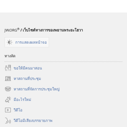
สังเกตการณ์
ทำไม​
ต้อง​
ซื่อ​
®
JW.ORG
/ เว็บไซต์ทางการของพยานพระยะโฮวา
สัตย์?
การแสดงผลหน้าจอ
ทางลัด
ขอ​ให้​มี​คน​มา​สอน
หาสถานที่ประชุม
(เปิด
หน้าต่าง
หาสถานที่จัดการประชุมใหญ่
(เปิด
ใหม่)
หน้าต่าง
มีอะไรใหม่
ใหม่)
วีดีโอ
วีดีโอมีเสียงบรรยายภาพ