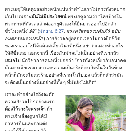
พระ​เยซู​ให้​เหตุ​ผล​อย่าง​หนักแน่น​ว่า​ทำไม​เรา​ไม่​ควร​กังวล​มาก​
เกิน​ไป เพราะ​
มัน​ไม่​มี​ประโยชน์
พระ​เยซู​ถาม​ว่า “ใคร​บ้าง​ใน​
พวก​ท่าน​ที่​กังวล​แล้ว​ต่อ​อายุ​ตัว​เอง​ให้​ยืน​ยาว​ออก​ไป​อีก​สัก​
ชั่วโมง​หนึ่ง​ได้?” (
มัดธาย 6:27
,
พระ​คริสตธรรม​คัมภีร์ ฉบับ​
อมตธรรม​ร่วม​สมัย
) การ​กังวล​อยู่​ตลอด​เวลา​ไม่​อาจ​ยืด​ชีวิต​
ของ​เรา​ออก​ไป​ได้​แม้​แต่​เสี้ยว​วินาที​หนึ่ง อย่า​ว่า​แต่​จะ​ทำ​อะไร​
ให้​ดี​ขึ้น​เลย นอก​จาก​นี้ เรื่อง​มัน​มัก​จะ​ไม่​เป็น​อย่าง​ที่​เรา​กลัว​
เสมอ​ไป นัก​วิชาการ​คน​หนึ่ง​บอก​ว่า “การ​กังวล​เกี่ยว​กับ​อนาคต​
มี​แต่​จะ​เสีย​แรง​เปล่า และ​ความ​เป็น​จริง​ที่​จะ​เกิด​ขึ้น​ใน​วัน​ข้าง​
หน้า​ก็​มัก​จะ​ไม่​เลว​ร้าย​อย่าง​ที่​เรา​มโน​ไป​เอง แล้ว​ก็​กลัว​ว่า​มัน​
จะ​ต้อง​เป็น​อย่าง​นั้น​อย่าง​นี้​ทั้ง ๆ ที่​มัน​ยัง​ไม่​เกิด”
เรา​จะ​ทำ​อย่าง​ไร​ถึง​จะ​ตัด​
ความ​กังวล​ได้? อย่าง​แรก
ต้อง​ไว้​วางใจ​พระเจ้า
ถ้า​
พระเจ้า​เลี้ยง​ดู​นก​ให้​มี​
อาหาร​กิน​และ​ตกแต่ง​
ดอกไม้​ให้​สวย​งาม​ได้