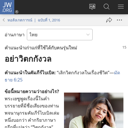
JW.ORG
เข้า
เปลี่ยน
ค้นหา
แส
สู่
ภาษา
ใน
เมน
ระบบ
หอสังเกตการณ์ | ฉบับที่ 1, 2016
JW.ORG
(เปิด
หน้าต่าง
อ่านภาษา
ใหม่)
คำ​แนะ​นำ​เก่า​แก่​ที่​ใช้​ได้​กับ​คน​รุ่น​ใหม่
อย่า​วิตก​กังวล
คำ​แนะ​นำ​ใน​คัมภีร์​ไบเบิล:
“เลิก​วิตก​กังวล​ใน​เรื่อง​ชีวิต”—
มัด
ธาย 6:25
ข้อ​นี้​หมาย​ความ​ว่า​อย่าง​ไร?
พระ​เยซู​พูด​เรื่อง​นี้​ใน​คำ​
บรรยาย​ที่​มี​ชื่อเสียง​ของ​ท่าน
พจนานุกรม​คัมภีร์​ไบเบิล​เล่ม​
หนึ่ง​บอก​ว่า คำ​กริยา​ภาษา​
กรีก​ที่​แปล​ว่า “วิตก​กังวล”