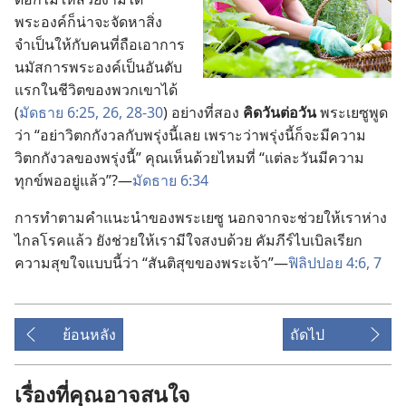
พระองค์​ก็​น่า​จะ​จัด​หา​สิ่ง​
จำเป็น​ให้​กับ​คน​ที่​ถือ​เอา​การ​
นมัสการ​พระองค์​เป็น​อันดับ​
แรก​ใน​ชีวิต​ของ​พวก​เขา​ได้
(
มัดธาย 6:25, 26,
28-30
) อย่าง​ที่​สอง
คิด​วัน​ต่อ​วัน
พระ​เยซู​พูด​
ว่า “อย่า​วิตก​กังวล​กับ​พรุ่ง​นี้​เลย เพราะ​ว่า​พรุ่ง​นี้​ก็​จะ​มี​ความ​
วิตก​กังวล​ของ​พรุ่ง​นี้” คุณ​เห็น​ด้วย​ไหม​ที่ “แต่​ละ​วัน​มี​ความ​
ทุกข์​พอ​อยู่​แล้ว”?—
มัดธาย 6:34
การ​ทำ​ตาม​คำ​แนะ​นำ​ของ​พระ​เยซู นอก​จาก​จะ​ช่วย​ให้​เรา​ห่าง​
ไกล​โรค​แล้ว ยัง​ช่วย​ให้​เรา​มี​ใจ​สงบ​ด้วย คัมภีร์​ไบเบิล​เรียก​
ความ​สุข​ใจ​แบบ​นี้​ว่า “สันติ​สุข​ของ​พระเจ้า”—
ฟิลิปปอย 4:6, 7
ย้อนหลัง
ถัดไป
เรื่องที่คุณอาจสนใจ