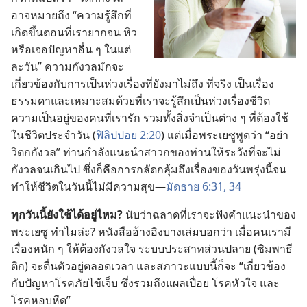
อาจ​หมาย​ถึง “ความ​รู้สึก​ที่​
เกิด​ขึ้น​ตอน​ที่​เรา​ยาก​จน หิว
หรือ​เจอ​ปัญหา​อื่น ๆ ใน​แต่​
ละ​วัน” ความ​กังวล​มัก​จะ​
เกี่ยว​ข้อง​กับ​การ​เป็น​ห่วง​เรื่อง​ที่​ยัง​มา​ไม่​ถึง ที่​จริง เป็น​เรื่อง​
ธรรมดา​และ​เหมาะ​สม​ด้วย​ที่​เรา​จะ​รู้สึก​เป็น​ห่วง​เรื่อง​ชีวิต​
ความ​เป็น​อยู่​ของ​คน​ที่​เรา​รัก รวม​ทั้ง​สิ่ง​จำเป็น​ต่าง ๆ ที่​ต้อง​ใช้​
ใน​ชีวิต​ประจำ​วัน (
ฟิลิปปอย 2:20
) แต่​เมื่อ​พระ​เยซู​พูด​ว่า “อย่า​
วิตก​กังวล” ท่าน​กำลัง​แนะ​นำ​สาวก​ของ​ท่าน​ให้​ระวัง​ที่​จะ​ไม่​
กังวล​จน​เกิน​ไป ซึ่ง​ก็​คือ​การ​กลัดกลุ้ม​ถึง​เรื่อง​ของ​วัน​พรุ่ง​นี้​จน​
ทำ​ให้​ชีวิต​ใน​วัน​นี้​ไม่​มี​ความ​สุข—
มัดธาย 6:31,
34
ทุก​วัน​นี้​ยัง​ใช้​ได้​อยู่​ไหม?
นับ​ว่า​ฉลาด​ที่​เรา​จะ​ฟัง​คำ​แนะ​นำ​ของ​
พระ​เยซู ทำไม​ล่ะ? หนังสือ​อ้างอิง​บาง​เล่ม​บอก​ว่า เมื่อ​คน​เรา​มี​
เรื่อง​หนัก ๆ ให้​ต้อง​กังวล​ใจ ระบบ​ประสาท​ส่วน​ปลาย (ซิมพาธี
ติก) จะ​ตื่น​ตัว​อยู่​ตลอด​เวลา และ​สภาวะ​แบบ​นี้​ก็​จะ “เกี่ยว​ข้อง​
กับ​ปัญหา​โรค​ภัย​ไข้​เจ็บ ซึ่ง​รวม​ถึง​แผล​เปื่อย โรค​หัวใจ และ​
โรค​หอบ​หืด”