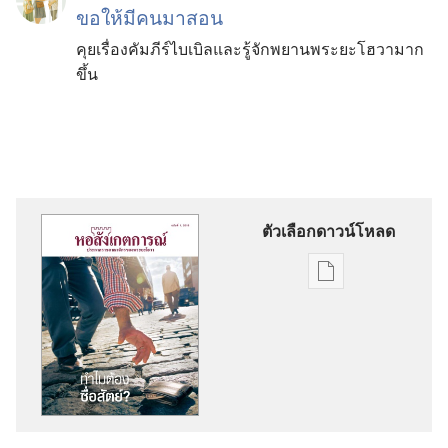
ขอ​ให้​มี​คน​มา​สอน
คุย​เรื่อง​คัมภีร์​ไบเบิล​และ​รู้จัก​พยาน​พระ​ยะโฮวา​มาก​
ขึ้น
ตัวเลือกดาวน์โหลด
ตัว
เลือก
การ
ดาวน์โหลด
สิ่ง
พิมพ์
หอ