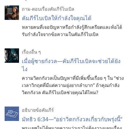
ถาม-ตอบเรื่องคัมภีร์ไบเบิล
คัมภีร์​ไบเบิล​ให้​กำลังใจ​คุณ​ได้
หลาย​คน​ที่​เจอ​ปัญหา​หรือ​กำลัง​รู้สึก​เครียด​และ​ท้อ​ได้​
รับ​กำลังใจ​จาก​ข้อ​ความ​ใน​คัมภีร์​ไบเบิล
เรื่องอื่น ๆ
เมื่อผู้ชายกังวล—คัมภีร์ไบเบิลจะช่วยได้ยัง
ไง
ความวิตกกังวลเป็นปัญหาที่มีเพิ่มขึ้นเรื่อย ๆ ใน “ช่วง
เวลาวิกฤตที่มีแต่ความยุ่งยากลำบาก” ถ้าคุณกำลัง
วิตกกังวล คัมภีร์ไบเบิลช่วยคุณได้ไหม?
อธิบายข้อคัมภีร์
มัทธิว 6:34—“อย่าวิตกกังวลเกี่ยวกับพรุ่งนี้”
พระเยซูไม่ได้หมายความว่าเราไม่ต้องวางแผนเรื่อง