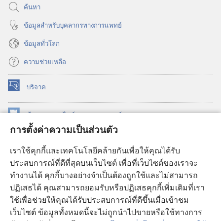
ค้นหา
ข้อมูล​สำหรับ​บุคลากร​ทาง​การ​แพทย์
ข้อมูล​ทั่ว​โลก
ความช่วยเหลือ
บริจาค
(เปิด
หน้าต่าง
ใหม่)
ห้องสมุด
ออนไลน์
ของ
วอชเทาเวอร์
(เปิด
การตั้งค่าความเป็นส่วนตัว
หน้าต่าง
®
JW Hub
ใหม่)
(เปิด
เราใช้คุกกี้และเทคโนโลยีคล้ายกันเพื่อให้คุณได้รับ
หน้าต่าง
JW Library®
ประสบการณ์ที่ดีที่สุดบนเว็บไซต์ เพื่อที่เว็บไซต์ของเราจะ
ใหม่)
ทำงานได้ คุกกี้บางอย่างจำเป็นต้องถูกใช้และไม่สามารถ
®
ห้องสมุดว็อชเทาเวอร์
ปฏิเสธได้ คุณสามารถยอมรับหรือปฏิเสธคุกกี้เพิ่มเติมที่เรา
ใช้เพื่อช่วยให้คุณได้รับประสบการณ์ที่ดีขึ้นเมื่อเข้าชม
เว็บไซต์ ข้อมูลทั้งหมดนี้จะไม่ถูกนำไปขายหรือใช้ทางการ