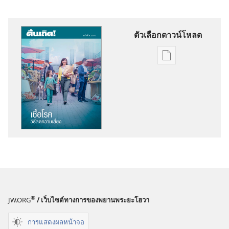
ตัวเลือกดาวน์โหลด
ตัว
เลือก
การ
ดาวน์โหลด
สิ่ง
พิมพ์
ตื่น
เถิด!
เชื้อ​
โรค
—
®
JW.ORG
/ เว็บไซต์ทางการของพยานพระยะโฮวา
วิธี​
ลด​
การแสดงผลหน้าจอ
ความ​