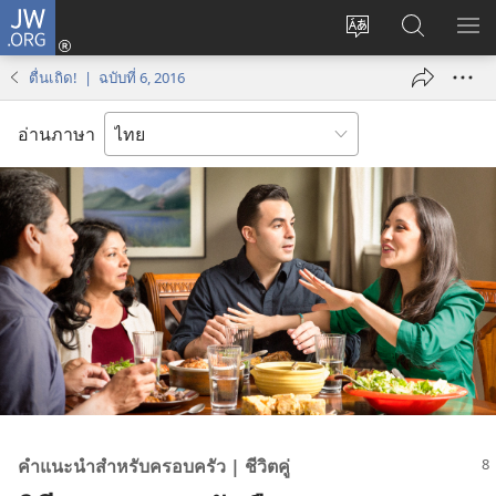
JW.ORG
เข้า
เปลี่ยน
ค้นหา
แส
สู่
ภาษา
ใน
เมน
ระบบ
ตื่นเถิด! | ฉบับที่ 6, 2016
JW.ORG
(เปิด
หน้าต่าง
อ่านภาษา
ใหม่)
คำ​แนะ​นำ​สำหรับ​ครอบครัว | ชีวิต​คู่