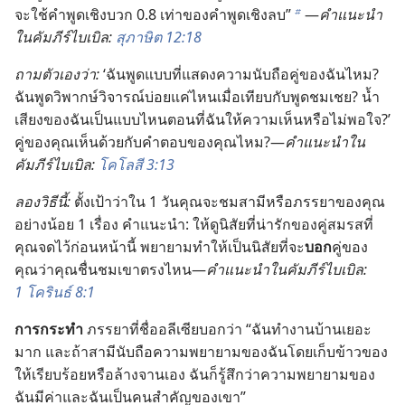
จะ​ใช้​คำ​พูด​เชิง​บวก 0.8 เท่า​ของ​คำ​พูด​เชิง​ลบ”
—
คำ​แนะ​นำ​
b
ใน​คัมภีร์​ไบเบิล:
สุภาษิต 12:18
ถาม​ตัว​เอง​ว่า:
‘ฉัน​พูด​แบบ​ที่​แสดง​ความ​นับถือ​คู่​ของ​ฉัน​ไหม?
ฉัน​พูด​วิพากษ์วิจารณ์​บ่อย​แค่​ไหน​เมื่อ​เทียบ​กับ​พูด​ชมเชย? น้ำ​
เสียง​ของ​ฉัน​เป็น​แบบ​ไหน​ตอน​ที่​ฉัน​ให้​ความ​เห็น​หรือ​ไม่​พอ​ใจ?’
คู่​ของ​คุณ​เห็น​ด้วย​กับ​คำ​ตอบ​ของ​คุณ​ไหม?—
คำ​แนะ​นำ​ใน​
คัมภีร์​ไบเบิล:
โคโลสี 3:13
ลอง​วิธี​นี้:
ตั้ง​เป้า​ว่า​ใน 1 วัน​คุณ​จะ​ชม​สามี​หรือ​ภรรยา​ของ​คุณ​
อย่าง​น้อย 1 เรื่อง คำ​แนะ​นำ: ให้​ดู​นิสัย​ที่​น่า​รัก​ของ​คู่​สมรส​ที่​
คุณ​จด​ไว้​ก่อน​หน้า​นี้ พยายาม​ทำ​ให้​เป็น​นิสัย​ที่​จะ​
บอก​
คู่​ของ​
คุณ​ว่า​คุณ​ชื่นชม​เขา​ตรง​ไหน—
คำ​แนะ​นำ​ใน​คัมภีร์​ไบเบิล:
1 โครินธ์ 8:1
การ​กระทำ
ภรรยา​ที่​ชื่อ​อลีเซีย​บอก​ว่า “ฉัน​ทำ​งาน​บ้าน​เยอะ​
มาก และ​ถ้า​สามี​นับถือ​ความ​พยายาม​ของ​ฉัน​โดย​เก็บ​ข้าวของ​
ให้​เรียบร้อย​หรือ​ล้าง​จาน​เอง ฉัน​ก็​รู้สึก​ว่า​ความ​พยายาม​ของ​
ฉัน​มี​ค่า​และ​ฉัน​เป็น​คน​สำคัญ​ของ​เขา”