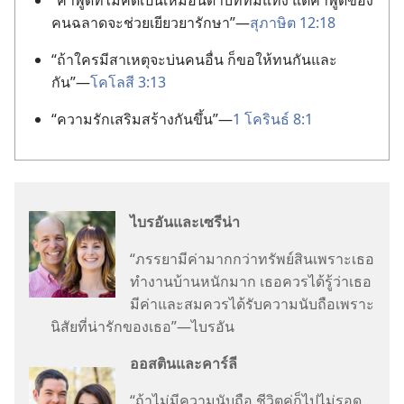
“คำ​พูด​ที่​ไม่​คิด​เป็น​เหมือน​ดาบ​ที่​ทิ่ม​แทง แต่​คำ​พูด​ของ​
คน​ฉลาด​จะ​ช่วย​เยียว​ยา​รักษา”—
สุภาษิต 12:18
“ถ้า​ใคร​มี​สาเหตุ​จะ​บ่น​คน​อื่น ก็​ขอ​ให้​ทน​กัน​และ​
กัน”—
โคโลสี 3:13
“ความ​รัก​เสริม​สร้าง​กัน​ขึ้น”—
1 โครินธ์ 8:1
ไบรอัน​และ​เซรีน่า
“ภรรยา​มี​ค่า​มาก​กว่า​ทรัพย์​สิน​เพราะ​เธอ​
ทำ​งาน​บ้าน​หนัก​มาก เธอ​ควร​ได้​รู้​ว่า​เธอ​
มี​ค่า​และ​สม​ควร​ได้​รับ​ความ​นับถือ​เพราะ​
นิสัย​ที่​น่า​รัก​ของ​เธอ”—ไบรอัน
ออสติน​และ​คาร์ลี
“ถ้า​ไม่​มี​ความ​นับถือ ชีวิต​คู่​ก็​ไป​ไม่​รอด