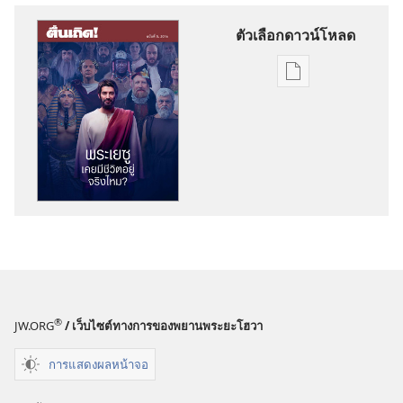
ตัวเลือกดาวน์โหลด
ตัว
เลือก
การ
ดาวน์โหลด
สิ่ง
พิมพ์
ตื่น
เถิด!
พระ​
เยซู​
เคย​
®
JW.ORG
/ เว็บไซต์ทางการของพยานพระยะโฮวา
มี​
ชีวิต​
การแสดงผลหน้าจอ
อยู่​
จริง​