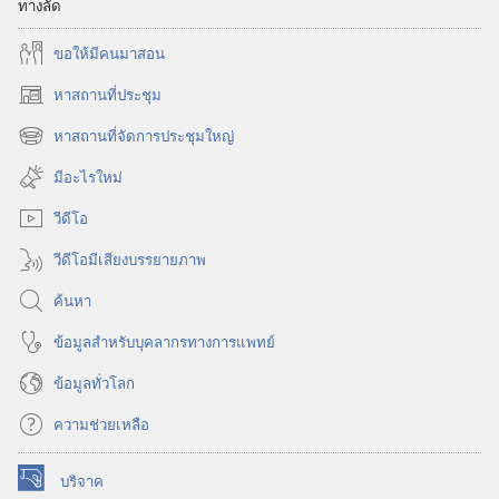
ทางลัด
ไหม?
ขอ​ให้​มี​คน​มา​สอน
หาสถานที่ประชุม
(เปิด
หน้าต่าง
หาสถานที่จัดการประชุมใหญ่
(เปิด
ใหม่)
หน้าต่าง
มีอะไรใหม่
ใหม่)
วีดีโอ
วีดีโอมีเสียงบรรยายภาพ
ค้นหา
ข้อมูล​สำหรับ​บุคลากร​ทาง​การ​แพทย์
ข้อมูล​ทั่ว​โลก
ความช่วยเหลือ
บริจาค
(เปิด