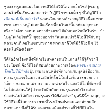
ซูจอง ครู​แนะ​แนว​ใน​เกาหลี​ใต้​ใช้​วีดีโอ​จาก​เว็บไซต์ jw.org
สอน​ใน​ชั้น​เรียน เธอ​บอก​ว่า “ปฏิกิริยา​ของ​เด็ก ๆ ที่​ได้​ดู​วีดีโอ​
เพื่อน​แท้​เป็น​อย่าง​ไร?
น่า​สนใจ​มาก หลัง​จาก​ดู​วีดีโอ​นี้​จบ พวก​
เขา​บอก​ว่า ‘หนู​ไม่​เคย​คิด​เรื่อง​เพื่อน​ใน​แง่​นี้​มา​ก่อน สุด​ยอด​
จริง ๆ!’ เด็ก​บาง​คน​บอก​ว่า​ถ้า​อยาก​ได้​คำ​แนะ​นำ​เมื่อไหร่​จะ​เข้า​
ไป​ดู​ใน​เว็บไซต์​นี้” ซูจอง​บอก​ว่า “ฉัน​แนะ​นำ​วีดีโอ​นี้​ให้​กับ​ครู​
หลาย​คน​ที่​เจอ​ใน​เขต​ประกาศ พวก​เขา​ดีใจ​ที่​มี​วีดีโอ​ดี ๆ ไว้​
สอน​ใน​ห้อง​เรียน”
วีดีโอ​อีก​เรื่อง​หนึ่ง​ที่​นัก​เรียน​หลาย​คน​ใน​เกาหลี​ใต้​รู้สึก​ว่า​มี​
ประโยชน์ คือ​วีดีโอ​ที่​สอน​ด้วย​ภาพ​วาด​เรื่อง​
เอา​ชนะ​คน​เกเร​
โดย​ไม่​ใช้​กำลัง
ผู้​บรรยาย​คน​หนึ่ง​ที่​ทำ​งาน​กับ​มูลนิธิ​ป้องกัน​
ความ​รุนแรง​ใน​เยาวชน​เปิด​วีดีโอ​นี้​ใน​ชั้น​เรียน เธอ​บอก​ว่า
“เด็ก ๆ ชอบ​มาก​เพราะ​ภาพ​วาด​น่า​สนใจ และ​วีดีโอ​นี้​ดี​ตรง​ที่​
ไม่​ใช่​แค่​สอน​ให้​รู้​ว่า​จะ​รับมือ​กับ​ความ​รุนแรง​ยัง​ไง แต่​จะ​
ป้องกัน​ไม่​ให้​เกิด​ความ​รุนแรง​ได้​ยัง​ไง​ด้วย” มูลนิธิ​นี้​ขอ​อนุญาต​
ใช้​วีดีโอ​นี้​ใน​การ​บรรยาย​ที่​โรง​เรียน​ประถม​และ​มัธยม​อีก​
หลาย​แห่ง ซึ่ง​ก็​ได้​รับ​อนุญาต แม้​แต่​ตำรวจ​ก็​ใช้​วีดีโอ​ใน