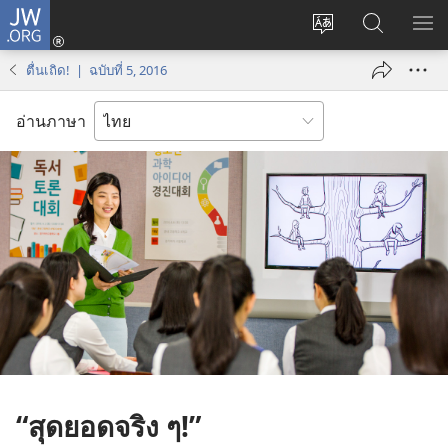
JW.ORG
เข้า
เปลี่ยน
ค้นหา
แส
สู่
ภาษา
ใน
เมน
ระบบ
ตื่นเถิด! | ฉบับที่ 5, 2016
JW.ORG
(เปิด
หน้าต่าง
อ่านภาษา
ใหม่)
“สุด​ยอด​จริง ๆ!”