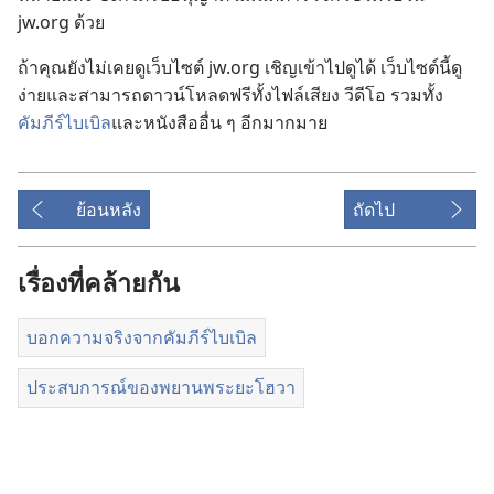
jw.org ด้วย
ถ้า​คุณ​ยัง​ไม่​เคย​ดู​เว็บไซต์ jw.org เชิญ​เข้า​ไป​ดู​ได้ เว็บไซต์​นี้​ดู​
ง่าย​และ​สามารถ​ดาวน์​โหลด​ฟรี​ทั้ง​ไฟล์​เสียง วีดีโอ รวม​ทั้ง​
คัมภีร์​ไบเบิล
​และ​
หนังสือ​อื่น ๆ
อีก​มาก​มาย
ย้อนหลัง
ถัดไป
เรื่องที่คล้ายกัน
บอกความจริงจากคัมภีร์ไบเบิล
ประสบการณ์ของพยานพระยะโฮวา