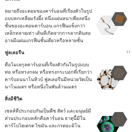
หมาย​ถึง​อะตอม​ของ​คาร์บอน​ที่​เรียง​ตัว​ใน​รูป​
แบบ​หก​เหลี่ยม​รัง​ผึ้ง หนึ่ง​แผ่น​หนา​เพียง​หนึ่ง​
ชั้น​ของ​อะตอม​คาร์บอน แกรฟีน​แข็ง​กว่า​
เหล็ก​หลาย​เท่า เส้น​ที่​เกิด​จาก​การ​ลาก​ดินสอ​
อาจ​มี​แผ่น​แกรฟีน​ชั้น​เดียว​หรือ​หลาย​ชั้น
ฟูลเลอรีน
คือ​โมเลกุล​คาร์บอน​ที่​เรียง​ตัว​กัน​ใน​รูป​แบบ​
ท่อ หรือ​ทรง​กลม หรือ​ทรง​กระบอก​ที่​เรียก​ว่า​
คาร์บอน​นาโน​ทิวบ์ ฟูลเลอรีน​มี​หน่วย​วัด​เป็น​
นาโนเมตร หรือ​หนึ่ง​ใน​พัน​ล้าน​เมตร
สิ่ง​มี​ชีวิต
เซลล์​ที่​ประกอบ​กัน​เป็น​พืช สัตว์ และ​มนุษย์​มี​
ส่วน​ประกอบ​หลัก​คือ​คาร์บอน ธาตุ​นี้​มี​ใน​
คาร์โบไฮเดรต ไขมัน และ​กรด​อะมิโน