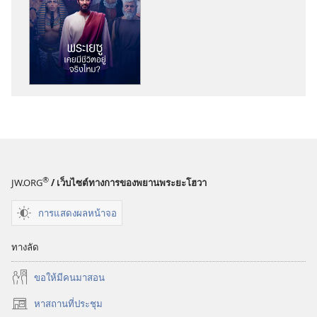
เลือก
การ
ดาวน์โหลด
สิ่ง
พิมพ์
ตื่น
เถิด!
พระ​
เยซู​
เคย​
®
JW.ORG
/ เว็บไซต์ทางการของพยานพระยะโฮวา
มี​
ชีวิต​
การแสดงผลหน้าจอ
อยู่​
จริง​
ทางลัด
ไหม?
ขอ​ให้​มี​คน​มา​สอน
หาสถานที่ประชุม
(เปิด