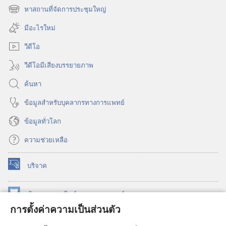
หน้าต่าง
หาสถานที่จัดการประชุมใหญ่
(เปิด
ใหม่)
หน้าต่าง
มีอะไรใหม่
ใหม่)
วีดีโอ
วีดีโอมีเสียงบรรยายภาพ
ค้นหา
ข้อมูล​สำหรับ​บุคลากร​ทาง​การ​แพทย์
ข้อมูล​ทั่ว​โลก
ความช่วยเหลือ
บริจาค
(เปิด
หน้าต่าง
ใหม่)
ห้องสมุด
ออนไลน์
ของ
วอชเทาเวอร์
(เปิด
การตั้งค่าความเป็นส่วนตัว
หน้าต่าง
®
JW Hub
ใหม่)
(เปิด