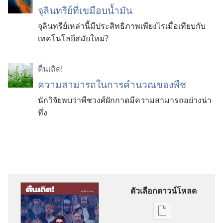
จุลินทรีย์
ที่
เขมือบ
น้ำมัน
จุลินทรีย์
เหล่า
นี้
มี
ประสิทธิภาพ
เพียง
ไร
เมื่อ
เทียบ
กับ
เทคโนโลยี
สมัย
ใหม่?
ตื่นเถิด!
ความ
สามารถ
ใน
การ
คำนวณ
ของ
พืช
นัก
วิจัย
พบ
ว่า
พืช
วงศ์
ผักกาด
มี
ความ
สามารถ
อย่าง
น่า
ทึ่ง
ตัวเลือกดาวน์โหลด
ตัว