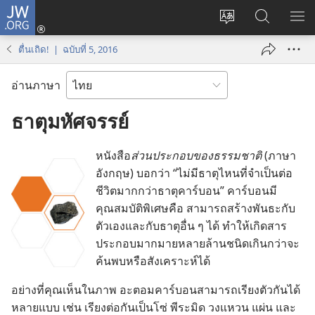
JW.ORG
เข้า
เปลี่ยน
ค้นหา
แส
สู่
ภาษา
ใน
เมน
ระบบ
ตื่นเถิด! | ฉบับที่ 5, 2016
JW.ORG
(เปิด
หน้าต่าง
อ่านภาษา
ใหม่)
ธาตุ​มหัศจรรย์
หนังสือ​
ส่วน​ประกอบ​ของ​ธรรมชาติ
(ภาษา​
อังกฤษ) บอก​ว่า “ไม่​มี​ธาตุ​ไหน​ที่​จำเป็น​ต่อ​
ชีวิต​มาก​กว่า​ธาตุ​คาร์บอน” คาร์บอน​มี​
คุณสมบัติ​พิเศษ​คือ สามารถ​สร้าง​พันธะ​กับ​
ตัว​เอง​และ​กับ​ธาตุ​อื่น ๆ ได้ ทำ​ให้​เกิด​สาร​
ประกอบ​มาก​มาย​หลาย​ล้าน​ชนิด​เกิน​กว่า​จะ​
ค้น​พบ​หรือ​สังเคราะห์​ได้
อย่าง​ที่​คุณ​เห็น​ใน​ภาพ อะตอม​คาร์บอน​สามารถ​เรียง​ตัว​กัน​ได้​
หลาย​แบบ เช่น เรียง​ต่อ​กัน​เป็น​โซ่ พีระมิด วง​แหวน แผ่น และ​