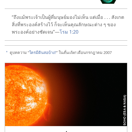
“ถึง​แม้​พระเจ้า​เป็น​ผู้​ที่​มนุษย์​มอง​ไม่​เห็น แต่​เมื่อ . . . สังเกต​
สิ่ง​ที่​พระองค์​สร้าง​ไว้ ก็​จะ​เห็น​คุณลักษณะ​ต่าง ๆ ของ​
พระองค์​อย่าง​ชัดเจน”—
โรม 1:20
ดู​บทความ “
ใคร​มี​ดินสอ​บ้าง?
” ใน​
ตื่นเถิด!
เดือน​กรกฎาคม 2007
a