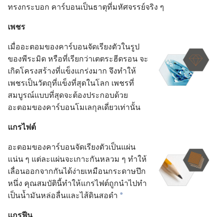
ทรง​กระบอก คาร์บอน​เป็น​ธาตุ​ที่​มหัศจรรย์​จริง ๆ
เพชร
เมื่อ​อะตอม​ของ​คาร์บอน​จัด​เรียง​ตัว​ใน​รูป​
ของ​พีระมิด หรือ​ที่​เรียก​ว่า​เตตระ​ฮีดรอน จะ​
เกิด​โครง​สร้าง​ที่​แข็ง​แกร่ง​มาก จึง​ทำ​ให้​
เพชร​เป็น​วัตถุ​ที่​แข็ง​ที่​สุด​ใน​โลก เพชร​ที่​
สมบูรณ์​แบบ​ที่​สุด​จะ​ต้อง​ประกอบ​ด้วย​
อะตอม​ของ​คาร์บอน​โมเลกุล​เดี่ยว​เท่า​นั้น
แกรไฟต์
อะตอม​ของ​คาร์บอน​จัด​เรียง​ตัว​เป็น​แผ่น​
แน่น ๆ แต่​ละ​แผ่น​จะ​เกาะ​กัน​หลวม ๆ ทำ​ให้​
เลื่อน​ออก​จาก​กัน​ได้​ง่าย​เหมือน​กระดาษ​ปึก​
หนึ่ง คุณสมบัติ​นี้​ทำ​ให้​แกรไฟต์​ถูก​นำ​ไป​ทำ​
เป็น​น้ำมัน​หล่อลื่น​และ​ไส้​ดินสอ​ดำ
a
แกรฟีน