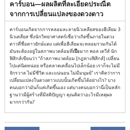
คาร์บอน—ผล​ผลิต​ที่​ละเอียด​ประณีต​
จาก​การ​เปลี่ยน​แปลง​ของ​ดวง​ดาว
คาร์บอน​เกิด​จาก​การ​หลอม​ละลาย​นิวเคลียส​ของ​ฮีเลียม 3
นิวเคลียส ซึ่ง​นัก​วิทยาศาสตร์​เชื่อ​ว่า​เกิด​ขึ้น​ภาย​ใน​ดวง​
ดาว​ที่​ชื่อ​ดาว​ยักษ์​แดง แต่​เพื่อ​ฮีเลียม​จะ​หลอม​รวม​กัน​ได้
มัน​จะ​ต้อง​อยู่​ใน​สภาพ​แวด​ล้อม​ที่​
เป๊ะ​
มาก พอล เดวีส์ นัก​
ฟิสิกส์​เขียน​ว่า “ถ้า​สภาพ​แวด​ล้อม [กฎ​ทาง​ฟิสิกส์] เปลี่ยน​
ไป​แค่​นิด​หน่อย หรือ​คลาดเคลื่อน​ไป​เล็ก​น้อย เรา​ก็​จะ​ไม่​มี​
จักรวาล ไม่​มี​ชีวิต และ​แน่นอน ไม่​มี​มนุษย์” เรา​คิด​ว่า​การ​
เปลี่ยน​แปลง​ใน​ดวง​ดาว​แบบ​นั้น​เกิด​ขึ้น​ได้​อย่าง​ไร? บาง​
คน​บอก​ว่า​มัน​ก็​แค่​เกิด​ขึ้น​เอง แต่​บาง​คน​บอก​ว่า​นี่​เป็น​หลัก
ฐาน​ว่า​มี​ผู้​สร้าง​ที่​มี​สติ​ปัญญา คุณ​คิด​ว่า​อะไร​มี​เหตุ​ผล​
มาก​กว่า​กัน?