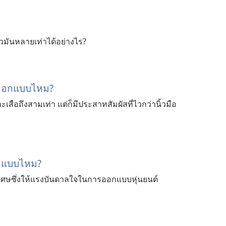
ว​มัน​หลาย​เท่า​ได้​อย่าง​ไร?
้ออกแบบไหม?
เสือถึงสามเท่า แต่ก็มีประสาทสัมผัสที่ไวกว่านิ้วมือ
อกแบบไหม?
พิเศษซึ่งให้แรงบันดาลใจในการออกแบบหุ่นยนต์