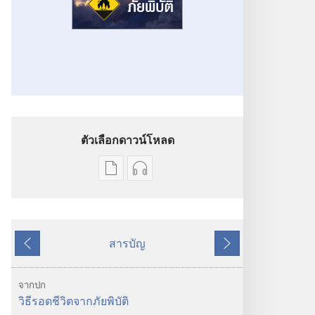
ตัวเลือกดาวน์โหลด
ตัว
ตัว
เลือก
เลือก
การ
การ
ดาวน์โหลด
ดาวน์โหลด
สารบัญ
สิ่ง
ไฟล์
ย้อน
ถัด
พิมพ์
เสียง
หลัง
ไป
ตื่น
ตื่น
จากปก
เถิด!
เถิด!
วิธีรอดชีวิตจากภัยพิบัติ