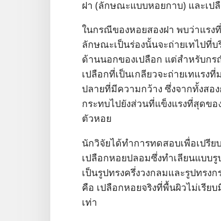
ฝา (ลักษณะ​แบบ​หอย​กาบ) และ​เปลือ
ใน​กรณี​ของ​หอย​สอง​ฝา พบ​ว่า​แรง​ที่​
ลักษณะ​เป็น​ร่อง​นั้น​จะ​ถ่าย​เท​ไป​ที่
ด้าน​นอก​ของ​เปลือก แต่​สำหรับ​กรณี
เปลือก​ที่​เป็น​เกลียว​จะ​ถ่าย​เท​แรง​
ปลาย​ที่​มี​ความ​กว้าง ซึ่ง​จาก​ทั้ง​สอง
กระทบ​ไป​ยัง​ส่วน​ที่​แข็งแรง​ที่​สุด​ของ​
ตัว​หอย
นัก​วิจัย​ได้​ทำ​การ​ทดสอบ​เพื่อ​เปรี
เปลือก​หอย​ปลอม​ซึ่ง​ทำ​เลียน​แบบ​รู
เป็น​รูป​ทรง​ครึ่ง​วง​กลม​และ​รูป​ทรง​กร
คือ เปลือก​หอย​จริง​ที่​พื้น​ผิว​ไม่​เ
เท่า