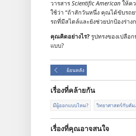
วารสาร
Scientific American
ให้​ควา
ใช้​ว่า “ถ้า​สัก​วัน​หนึ่ง คุณ​ได้​ขับ​รถ
รถ​ที่​มี​สไตล์​และ​ยัง​ช่วย​ปก​ป้อง​ร่าง​
คุณ​คิด​อย่าง​ไร?
รูป​ทรง​ของ​เปลือก​ห
แบบ?
ย้อนหลัง
เรื่องที่คล้ายกัน
มีผู้ออกแบบไหม?
วิทยาศาสตร์กับคัมภ
เรื่องที่คุณอาจสนใจ