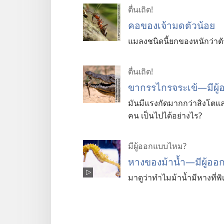
ตื่นเถิด!
คอ​ของ​เจ้า​มด​ตัว​น้อย
แมลง​ชนิด​นี้​ยก​ของ​หนัก​ว่า​ตั
ตื่นเถิด!
ขากรรไกรจระเข้—มีผู
มันมีแรงกัดมากกว่าสิงโตและ
คน เป็นไปได้อย่างไร?
มีผู้ออกแบบไหม?
หางของม้าน้ำ—มีผู้อ
มาดูว่าทำไมม้าน้ำมีหางที่