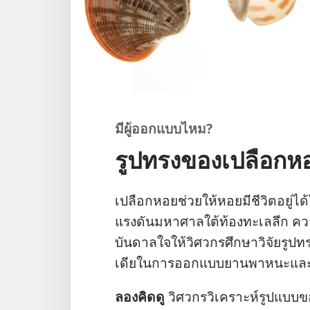
มี​ผู้​ออก​แบบ​ไหม?
รูปทรงของเปลือกห
เปลือก​หอย​ช่วย​ให้​หอย​มี​ชีวิต​อยู่​
แรง​ดัน​มหาศาล​ใต้​ท้อง​ทะเล​ลึก ความ​ส
บันดาล​ใจ​ให้​วิศวกร​ศึกษา​วิจัย​รูป​
เดีย​ใน​การ​ออก​แบบ​ยาน​พาหนะ​และ​อาคา
ลอง​คิด​ดู
วิศวกร​วิเคราะห์​รูป​แบบ​