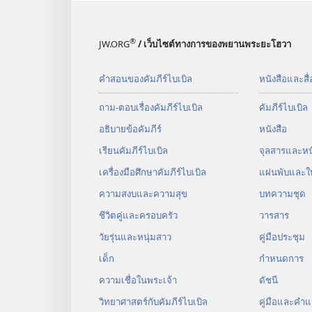
®
JW.ORG
/ เว็บไซต์ทางการของพยานพระยะโฮวา
คำสอนของคัมภีร์ไบเบิล
หนังสือและสื่
ถาม-ตอบเรื่องคัมภีร์ไบเบิล
คัมภีร์​ไบเบิล
อธิบายข้อคัมภีร์
หนังสือ
เรียนคัมภีร์ไบเบิล
จุลสาร​และ​หนั
เครื่องมือศึกษาคัมภีร์ไบเบิล
แผ่น​พับ​และ​ใ
ความสงบและความสุข
บทความ​ชุด
ชีวิตคู่และครอบครัว
วารสาร
วัยรุ่น​และ​หนุ่ม​สาว
คู่มือ​ประชุม
เด็ก
กำหนด​การ
ความเชื่อในพระเจ้า
ดัชนี
วิทยาศาสตร์กับคัมภีร์ไบเบิล
คู่มือ​และ​คำ​แ