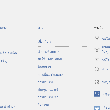
อต่างๆ
ข่าว
ทางลัด
ขอ​ให้
เกี่ยว​กับ​เรา
หาสถา
คำถามที่พบบ่อย
(เปิด
ใหญ่
งสือ​เล่ม​เล็ก
หน้าต่าง
ขอ​ให้​มี​คน​มา​สอน
วีดีโอ
บ​เชิญ
ใหม่)
ติด​ต่อ​เรา
ค้นห
การ​เยี่ยม​ชม​เบเธล
ข้อมูล
การประชุม
ประชุมอนุสรณ์
บริจ
(เปิด
การประชุมใหญ่
หน้าต่าง
กิจกรรม
นะ​นำ​ต่าง​ ๆ
ใหม่)
ห้อง