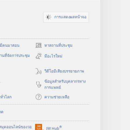
การแสดงผลหน้าจอ
​มี​คน​มา​สอน
หาสถานที่ประชุม
(เปิด
หน้าต่าง
นที่จัดการประชุม
มีอะไรใหม่
ใหม่)
วีดีโอมีเสียงบรรยายภาพ
ข้อมูล​สำหรับ​บุคลากร​ทาง​
า
การ​แพทย์
​ทั่ว​โลก
ความช่วยเหลือ
าค
สมุด
ออนไลน์
ของ
วอ
®
JW Hub