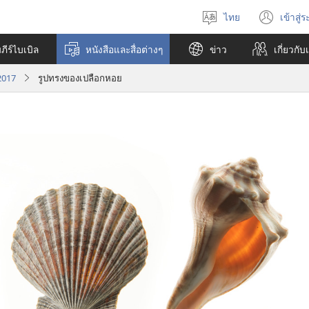
ไทย
เข้าสู่
เลือก
(เปิ
ภาษา
หน้า
ีร์ไบเบิล
หนังสือและสื่อต่างๆ
ข่าว
เกี่ยว​กับ
ใหม่
 2017
รูปทรงของเปลือกหอย