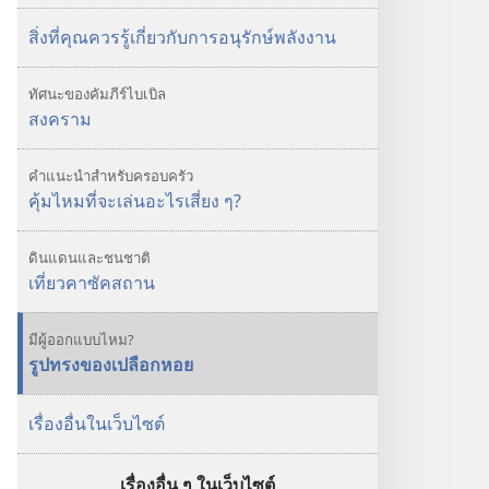
วิธี
วิธี
รอด
รอด
สิ่งที่คุณควรรู้เกี่ยวกับการอนุรักษ์พลังงาน
ชีวิต
ชีวิต
จาก
จาก
ทัศนะของคัมภีร์ไบเบิล
ภัย
ภัย
สงคราม
พิบัติ
พิบัติ
คำแนะนำสำหรับครอบครัว
คุ้มไหมที่จะเล่นอะไรเสี่ยง ๆ?
ดินแดนและชนชาติ
เที่ยวคาซัคสถาน
มีผู้ออกแบบไหม?
รูปทรงของเปลือกหอย
เรื่องอื่นในเว็บไซต์
เรื่องอื่น ๆ ในเว็บไซต์