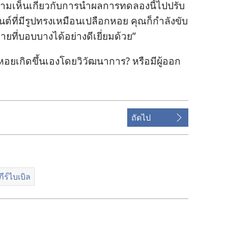
ม​เห็น​เกี่ยว​กับ​การ​นำ​ผล​การ​ทดลอง​นี้​ไป​ปรับ​
ยนต์​ที่​มี​รูป​ทรง​เหมือน​เปลือก​หอย คุณ​ก็​กำลัง​ขับ​
กาย​ที่​บอบบาง​ได้​อย่าง​ดี​เยี่ยม​ด้วย”
อย​เกิด​ขึ้น​เอง​โดย​วิวัฒนาการ? หรือ​มี​ผู้​ออก​
ถัดไป
ีร์ไบเบิล