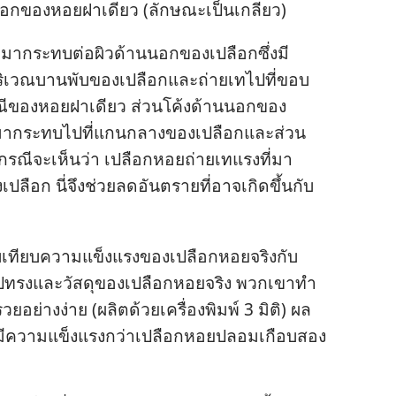
ก​ของ​หอย​ฝา​เดียว (ลักษณะ​เป็น​เกลียว)
มา​กระทบ​ต่อ​ผิว​ด้าน​นอก​ของ​เปลือก​ซึ่ง​มี​
​บริเวณ​บานพับ​ของ​เปลือก​และ​ถ่าย​เท​ไป​ที่​ขอบ​
​ของ​หอย​ฝา​เดียว ส่วน​โค้ง​ด้าน​นอก​ของ​
ที่​มา​กระทบ​ไป​ที่​แกนกลาง​ของ​เปลือก​และ​ส่วน​
​กรณี​จะ​เห็น​ว่า เปลือก​หอย​ถ่าย​เท​แรง​ที่​มา​
เปลือก นี่​จึง​ช่วย​ลด​อันตราย​ที่​อาจ​เกิด​ขึ้น​กับ​
ยบ​เทียบ​ความ​แข็งแรง​ของ​เปลือก​หอย​จริง​กับ​
ป​ทรง​และ​วัสดุ​ของ​เปลือก​หอย​จริง พวก​เขา​ทำ​
วย​อย่าง​ง่าย (ผลิต​ด้วย​เครื่อง​พิมพ์ 3 มิติ) ผล​
รียบ​มี​ความ​แข็งแรง​กว่า​เปลือก​หอย​ปลอม​เกือบ​สอง​