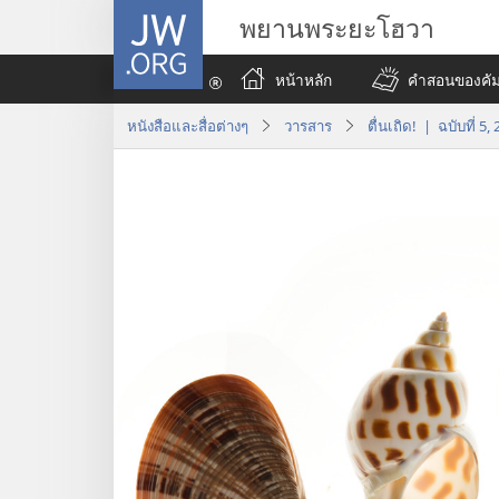
JW.ORG
พยานพระยะโฮวา
หน้าหลัก
คำสอนของคัมภ
หนังสือและสื่อต่างๆ
วารสาร
ตื่นเถิด! | ฉบับที่ 5,