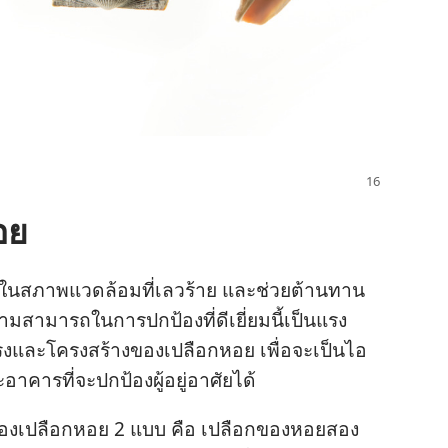
อย
ได้​ใน​สภาพ​แวด​ล้อม​ที่​เลว​ร้าย และ​ช่วย​ต้านทาน​
ามารถ​ใน​การ​ปก​ป้อง​ที่​ดี​เยี่ยม​นี้​เป็น​แรง​
ทรง​และ​โครง​สร้าง​ของ​เปลือก​หอย เพื่อ​จะ​เป็น​ไอ
ร​ที่​จะ​ปก​ป้อง​ผู้​อยู่​อาศัย​ได้
ของ​เปลือก​หอย 2 แบบ คือ เปลือก​ของ​หอย​สอง​