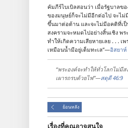
คัมภีร์​ไบเบิล​สอน​ว่า เมื่อ​รัฐบาล​ของ
ของ​มนุษย์​ก็​จะ​ไม่​มี​อีก​ต่อ​ไป จะ​ไม่
ขึ้น​มา​ต่อ​ต้าน และ​จะ​ไม่​มี​อคติ​ที่
สงคราม​จะ​หมด​ไป​อย่าง​สิ้นเชิง พระเจ
ทำ​ให้​เกิด​ความ​เสียหาย​เลย . . . เพร
เหมือน​น้ำ​มี​อยู่​เต็ม​ทะเล”—
อิสยาห์
“พระองค์​จะ​ทำ​ให้​ทั่ว​โลก​ไม่​มี
เผา​รถ​รบ​ด้วย​ไฟ”—
สดุดี 46:9
ย้อนหลัง
เรื่องที่คุณอาจสนใจ