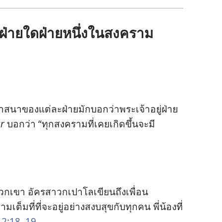
ง​ฝ่าย​ใด​ฝ่าย​หนึ่ง​ใน​สงคราม​
สนา​ของ​แต่​ละ​ฝ่าย​มัก​บอก​ว่า​พระเจ้า​อยู่​ฝ่าย​
r
บอก​ว่า “ทุก​สงคราม​ที่​เคย​เกิด​ขึ้น​จะ​มี​
ง​พวก​เขา อัครสาวก​เปาโล​เขียน​ถึง​เพื่อน​
็ม​ที่​ที่​จะ​อยู่​อย่าง​สงบ​สุข​กับ​ทุก​คน พี่​น้อง​ที่​
2:18, 19