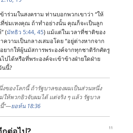
​เข้า​ร่วม​ใน​สงคราม ท่าน​บอก​พวก​เขา​ว่า “ให้​
ี่​ข่มเหง​คุณ ถ้า​ทำ​อย่าง​นั้น คุณ​ก็​จะ​เป็น​ลูก​
์” (
มัทธิว 5:44, 45
) แม้​แต่​ใน​เวลา​ที่​ชาติ​ของ​
า​ความ​เป็น​กลาง​เสมอ​โดย “อยู่​ต่าง​หาก​จาก​
​อยาก​ให้​ผู้​นมัสการ​พระองค์​จาก​ทุก​ชาติ​รัก​ศัตรู​
ป​ได้​หรือ​ที่​พระองค์​จะ​เข้า​ข้าง​ฝ่าย​ใด​ฝ่าย​
ัน​นี้?
่ง​ของ​โลก​นี้ ถ้า​รัฐบาล​ของ​ผม​เป็น​ส่วน​หนึ่ง​
ไม่​ให้​พวก​ยิว​จับ​ผม​ได้ แต่​จริง ๆ แล้ว รัฐบาล​
นี้”—
ยอห์น 18:36
​อีก​ต่อ​ไป?