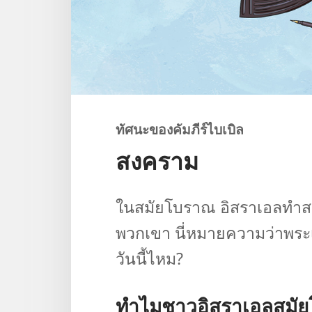
ทัศนะ​ของ​คัมภีร์​ไบเบิล
สงคราม
ใน​สมัย​โบราณ อิสราเอล​ทำ​ส
พวก​เขา นี่​หมาย​ความ​ว่า​พระเจ้า
วัน​นี้​ไหม?
ทำไม​ชาว​อิสราเอล​สมัย