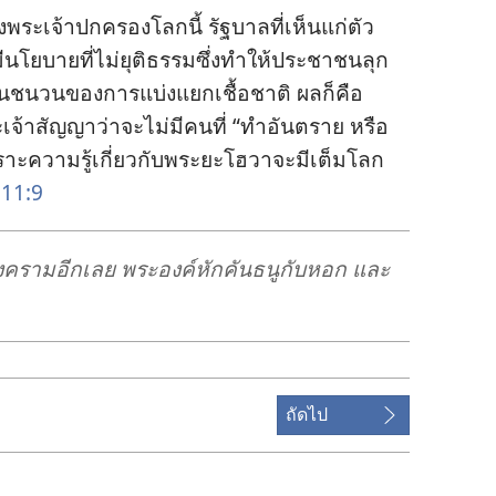
​พระเจ้า​ปกครอง​โลก​นี้ รัฐบาล​ที่​เห็น​แก่​ตัว​
​มี​นโยบาย​ที่​ไม่​ยุติธรรม​ซึ่ง​ทำ​ให้​ประชาชน​ลุก​
​เป็น​ชนวน​ของ​การ​แบ่ง​แยก​เชื้อชาติ ผล​ก็​คือ
้า​สัญญา​ว่า​จะ​ไม่​มี​คน​ที่ “ทำ​อันตราย หรือ​
าะ​ความ​รู้​เกี่ยว​กับ​พระ​ยะโฮวา​จะ​มี​เต็ม​โลก
 11:9
​สงคราม​อีก​เลย พระองค์​หัก​คัน​ธนู​กับ​หอก และ​
ถัดไป