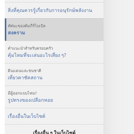
วิธี
วิธี
รอด
รอด
สิ่งที่คุณควรรู้เกี่ยวกับการอนุรักษ์พลังงาน
ชีวิต
ชีวิต
จาก
จาก
ทัศนะของคัมภีร์ไบเบิล
ภัย
ภัย
สงคราม
พิบัติ
พิบัติ
คำแนะนำสำหรับครอบครัว
คุ้มไหมที่จะเล่นอะไรเสี่ยง ๆ?
ดินแดนและชนชาติ
เที่ยวคาซัคสถาน
มีผู้ออกแบบไหม?
รูปทรงของเปลือกหอย
เรื่องอื่นในเว็บไซต์
เรื่องอื่น ๆ ในเว็บไซต์