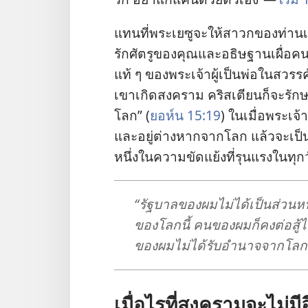
แทน​ที่​พระ​เยซู​จะ​ให้​สาวก​ของ​ท่าน
รัก​ศัตรู​ของ​คุณ​และ​อธิษฐาน​เผื่อ​คน​ท
แท้ ๆ ของ​พระเจ้า​ผู้​เป็น​พ่อ​ใน​สวรรค
เขา​เกิด​สงคราม คริสเตียน​ก็​จะ​รักษ
โลก” (
ยอห์น 15:19
) ใน​เมื่อ​พระเจ้า
และ​อยู่​ต่าง​หาก​จาก​โลก แล้ว​จะ​เป็น​ไ
หนึ่ง​ใน​ความ​ขัด​แย้ง​ที่​รุนแรง​ใน​ทุก​ว
“รัฐบาล​ของ​ผม​ไม่​ได้​เป็น​ส่วน​หนึ
ของ​โลก​นี้ คน​ของ​ผม​ก็​คง​ต่อ​สู้​
ของ​ผม​ไม่​ได้​รับ​อำนาจ​จาก​โลก​
เมื่อ​ไร​ที่​สงคราม​จะ​ไม่​มี