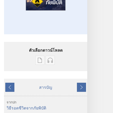
ตัวเลือกดาวน์โหลด
ตัว
ตัว
เลือก
เลือก
การ
การ
ดาวน์โหลด
ดาวน์โหลด
สารบัญ
สิ่ง
ไฟล์
ย้อน
ถัด
พิมพ์
เสียง
หลัง
ไป
ตื่น
ตื่น
จากปก
เถิด!
เถิด!
วิธีรอดชีวิตจากภัยพิบัติ