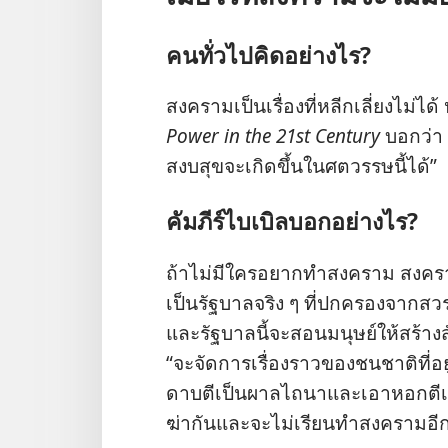
คน​ทั่ว​ไป​คิด​อย่าง​ไร?
สงคราม​เป็น​เรื่อง​ที่​หลีก​เลี่ยง​ไม่​ได้
Power in the 21st Century
บอก​ว่า “
สงบ​สุข​จะ​เกิด​ขึ้น​ใน​ศตวรรษ​นี้​ได้”
คัมภีร์​ไบเบิล​บอก​อย่าง​ไร?
ถ้า​ไม่​มี​ใคร​อยาก​ทำ​สงคราม สงคราม​ก
เป็น​รัฐบาล​จริง ๆ ที่​ปกครอง​จาก​สว
และ​รัฐบาล​นี้​จะ​สอน​มนุษย์​ให้​สร้าง​ส
“จะ​จัด​การ​เรื่อง​ราว​ของ​ชน​ชาติ​ที่​อ
ดาบ​ตี​เป็น​ผาล​ไถ​นา​และ​เอา​หอก​ตี​เป็
ฆ่า​กัน​และ​จะ​ไม่​เรียน​ทำ​สงคราม​อี