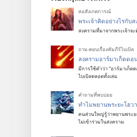
หอสังเกตการณ์
พระเจ้าคิดอย่างไรกั
สงครามที่มาจากพระเจ้าจะต
ถาม-ตอบเรื่องคัมภีร์ไบเบิล
สงครามอาร์มาเก็ดดอน
มีการใช้คำว่า “อาร์มาเก็ดดอ
ไบเบิลตลอดทั้งเล่ม
คำถามที่พบบ่อย
ทำไมพยานพระยะโฮวาไ
คนส่วนใหญ่รู้ว่าพยานพระย
ไม่เข้าร่วมในสงคราม