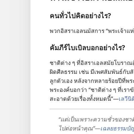
คน​ทั่ว​ไป​คิด​อย่าง​ไร?
พวก​อิสราเอล​นมัสการ “พระเจ้า​แห่
คัมภีร์​ไบเบิล​บอก​อย่าง​ไร?
ชาติ​ต่าง ๆ ที่​อิสราเอล​สมัย​โบราณ​สู
ผิด​ศีลธรรม เช่น มี​เพศ​สัมพันธ์​กับ​สั
ลูก​ตัว​เอง หลัง​จาก​หลาย​ร้อย​ปี​ที่​พร
พระองค์​บอก​ว่า “ชาติ​ต่าง ๆ ที่​เรา​ขับ​
สะอาด​ด้วย​เรื่อง​ทั้ง​หมด​นี้”—
เลวีนิ
“แต่​เป็น​เพราะ​ความ​ชั่ว​ของ​ชาติ
ไป​ต่อ​หน้า​คุณ”—
เฉลย​ธรรมบัญ