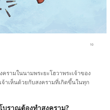
งคราม​ใน​นาม​พระ​ยะโฮวา​พระเจ้า​ของ​
​เห็น​ด้วย​กับ​สงคราม​ที่​เกิด​ขึ้น​ใน​ทุก​
​โบราณ​ต้อง​ทำ​สงคราม?