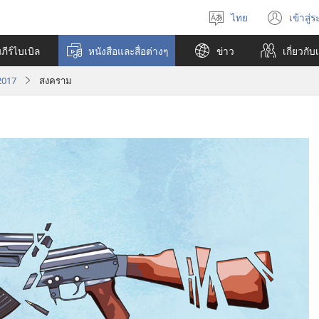
ไทย
เข้าสู่
เลือก
(เปิ
ภาษา
หน้า
ีร์ไบเบิล
หนังสือและสื่อต่างๆ
ข่าว
เกี่ยว​กับ
ใหม่
 2017
สงคราม