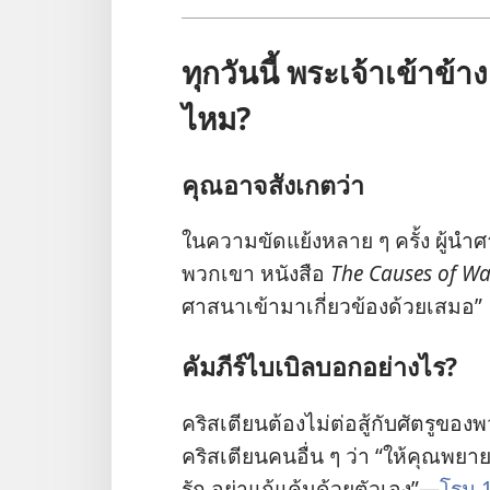
ทุก​วัน​นี้ พระเจ้า​เข้า​ข้า
ไหม?
คุณ​อาจ​สังเกต​ว่า
ใน​ความ​ขัด​แย้ง​หลาย ๆ ครั้ง ผู้​นำ​ศา
พวก​เขา หนังสือ
The Causes of Wa
ศาสนา​เข้า​มา​เกี่ยว​ข้อง​ด้วย​เสมอ”
คัมภีร์​ไบเบิล​บอก​อย่าง​ไร?
คริสเตียน​ต้อง​ไม่​ต่อ​สู้​กับ​ศัตรู​ขอ
คริสเตียน​คน​อื่น ๆ ว่า “ให้​คุณ​พยายาม​เต
รัก อย่า​แก้แค้น​ด้วย​ตัว​เอง”—
โรม 1