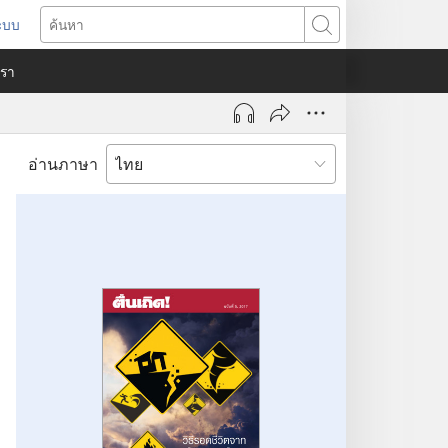
ระบบ
ด
ค้นหา
ต่าง
​เรา
)
อ่านภาษา