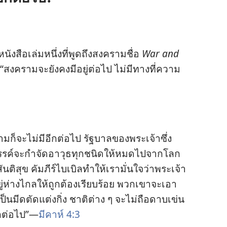
 หนังสือ​เล่ม​หนึ่ง​ที่​พูด​ถึง​สงคราม​ชื่อ
War and
สงคราม​จะ​ยัง​คง​มี​อยู่​ต่อ​ไป ไม่​มี​ทาง​ที่​ความ​
็​จะ​ไม่​มี​อีก​ต่อ​ไป รัฐบาล​ของ​พระเจ้า​ซึ่ง​
รรค์​จะ​กำจัด​อาวุธ​ทุก​ชนิด​ให้​หมด​ไป​จาก​โลก
ันติ​สุข คัมภีร์​ไบเบิล​ทำ​ให้​เรา​มั่น​ใจ​ว่า​พระเจ้า
ยู่​ห่าง​ไกล​ให้​ถูก​ต้อง​เรียบร้อย พวก​เขา​จะ​เอา​
น​มีด​ตัด​แต่ง​กิ่ง ชาติ​ต่าง ๆ จะ​ไม่​ถือ​ดาบ​เข่น​
ก​ต่อ​ไป”—
มีคาห์ 4:3