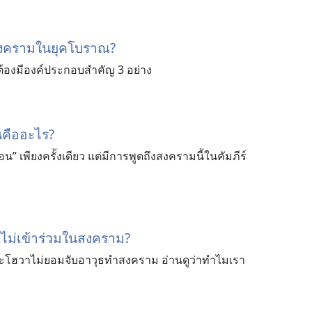
บสงครามในยุคโบราณ?
้องมีองค์ประกอบสำคัญ 3 อย่าง
คืออะไร?
น” เพียงครั้งเดียว แต่มีการพูดถึงสงครามนี้ในคัมภีร์
ม่เข้าร่วมในสงคราม?
ะโฮวาไม่ยอมจับอาวุธทำสงคราม อ่านดูว่าทำไมเรา