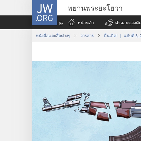
JW.ORG
พยานพระยะโฮวา
หน้าหลัก
คำสอนของคัมภ
หนังสือและสื่อต่างๆ
วารสาร
ตื่นเถิด! | ฉบับที่ 5,