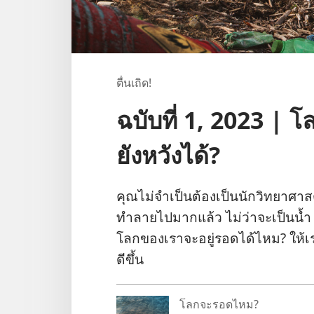
ตื่นเถิด!
ฉบับที่ 1, 2023 | โ
ยัง​หวัง​ได้?
คุณ​ไม่​จำเป็น​ต้อง​เป็น​นัก​วิทยาศาสตร์
ทำลาย​ไป​มาก​แล้ว ไม่​ว่า​จะ​เป็น​น้ำ
โลก​ของ​เรา​จะ​อยู่​รอด​ได้​ไหม? ให้​เรา​
ดี​ขึ้น
โลก​จะ​รอด​ไหม?