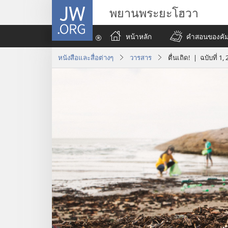
JW.ORG
พยานพระยะโฮวา
หน้าหลัก
คำสอนของคัมภ
หนังสือและสื่อต่างๆ
วารสาร
ตื่นเถิด! | ฉบับที่ 1,