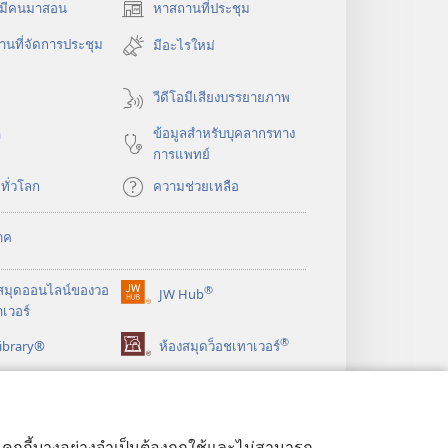
​มี​คน​มา​สอน
หาสถานที่ประชุม
(เปิด
หน้าต่าง
นที่จัดการประชุม
มีอะไรใหม่
ใหม่)
วีดีโอมีเสียงบรรยายภาพ
ข้อมูล​สำหรับ​บุคลากร​ทาง​
า
การ​แพทย์
​ทั่ว​โลก
ความช่วยเหลือ
าค
สมุด
ออนไลน์
ของ
วอ
®
JW Hub
(เปิด
เวอร์
หน้าต่าง
®
ibrary®
ใหม่)
ห้องสมุดว็อชเทาเวอร์
ด้ คุกกี้บางอย่างจำเป็นต้องถูกใช้และไม่สามารถ