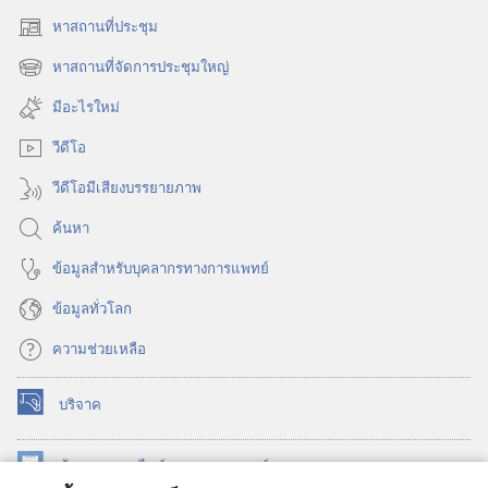
หาสถานที่ประชุม
(เปิด
หน้าต่าง
หาสถานที่จัดการประชุมใหญ่
(เปิด
ใหม่)
หน้าต่าง
มีอะไรใหม่
ใหม่)
วีดีโอ
วีดีโอมีเสียงบรรยายภาพ
ค้นหา
ข้อมูล​สำหรับ​บุคลากร​ทาง​การ​แพทย์
ข้อมูล​ทั่ว​โลก
ความช่วยเหลือ
บริจาค
(เปิด
หน้าต่าง
ใหม่)
ห้องสมุด
ออนไลน์
ของ
วอชเทาเวอร์
(เปิด