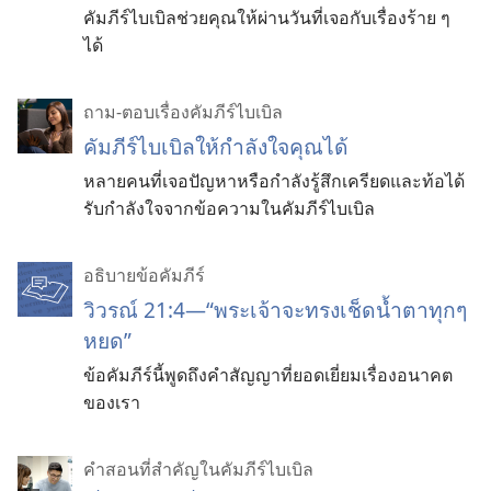
คัมภีร์ไบเบิลช่วยคุณให้ผ่านวันที่เจอกับเรื่องร้าย ๆ
ได้
ถาม-ตอบเรื่องคัมภีร์ไบเบิล
คัมภีร์​ไบเบิล​ให้​กำลังใจ​คุณ​ได้
หลาย​คน​ที่​เจอ​ปัญหา​หรือ​กำลัง​รู้สึก​เครียด​และ​ท้อ​ได้​
รับ​กำลังใจ​จาก​ข้อ​ความ​ใน​คัมภีร์​ไบเบิล
อธิบายข้อคัมภีร์
วิวรณ์ 21:4—“พระเจ้า​จะ​ทรง​เช็ด​น้ำตา​ทุก​ๆ​
หยด”
ข้อ​คัมภีร์​นี้​พูด​ถึง​คำ​สัญญา​ที่​ยอด​เยี่ยม​เรื่อง​อนาคต​
ของ​เรา
คำสอนที่สำคัญในคัมภีร์ไบเบิล