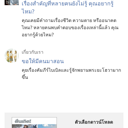
เรื่อง​สำคัญ​ที่​หลาย​คน​ยัง​ไม่​รู้ คุณ​อยาก​รู้​
ไหม?
คุณ​เคย​มี​คำ​ถาม​เรื่อง​ชีวิต ความ​ตาย หรือ​อนาคต​
ไหม? หลาย​คน​พบ​คำ​ตอบ​ของ​เรื่อง​เหล่า​นี้​แล้ว คุณ​
อยาก​รู้​ด้วย​ไหม?
เกี่ยว​กับ​เรา
ขอ​ให้​มี​คน​มา​สอน
คุย​เรื่อง​คัมภีร์​ไบเบิล​และ​รู้จัก​พยาน​พระ​ยะโฮวา​มาก​
ขึ้น
ตัวเลือกดาวน์โหลด