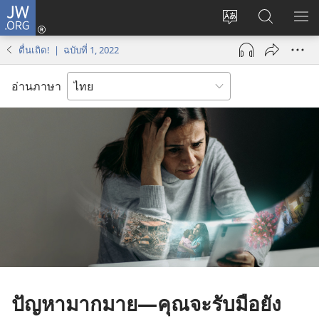
JW.ORG
เข้า
เปลี่ยน
ค้นหา
แส
สู่
ภาษา
ใน
เมน
ระบบ
ตื่นเถิด! | ฉบับที่ 1, 2022
JW.ORG
(เปิด
หน้าต่าง
อ่านภาษา
ใหม่)
ปัญหามากมาย—คุณจะรับมือยัง