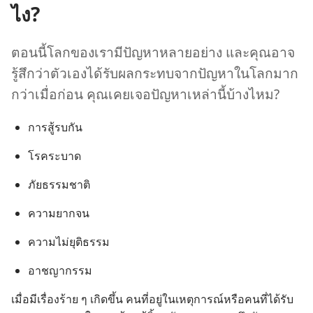
ไง?
ตอน​นี้​โลก​ของ​เรา​มี​ปัญหา​หลาย​อย่าง และ​คุณ​อาจ​
รู้สึก​ว่า​ตัว​เอง​ได้​รับ​ผล​กระทบ​จาก​ปัญหา​ใน​โลก​มาก​
กว่า​เมื่อ​ก่อน คุณ​เคย​เจอ​ปัญหา​เหล่า​นี้​บ้าง​ไหม?
การ​สู้​รบ​กัน
โรค​ระบาด
ภัย​ธรรมชาติ
ความ​ยาก​จน
ความ​ไม่​ยุติธรรม
อาชญากรรม
เมื่อ​มี​เรื่อง​ร้าย ๆ เกิด​ขึ้น คน​ที่​อยู่​ใน​เหตุ​การณ์​หรือ​คน​ที่​ได้​รับ​