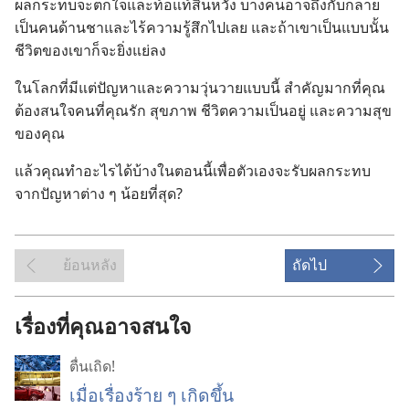
ผล​กระทบ​จะ​ตกใจ​และ​ท้อ​แท้​สิ้น​หวัง บาง​คน​อาจ​ถึง​กับ​กลาย​
เป็น​คน​ด้าน​ชา​และ​ไร้​ความ​รู้สึก​ไป​เลย และ​ถ้า​เขา​เป็น​แบบ​นั้น
ชีวิต​ของ​เขา​ก็​จะ​ยิ่ง​แย่​ลง
ใน​โลก​ที่​มี​แต่​ปัญหา​และ​ความ​วุ่นวาย​แบบ​นี้ สำคัญ​มาก​ที่​คุณ​
ต้อง​สนใจ​คน​ที่​คุณ​รัก สุขภาพ ชีวิต​ความ​เป็น​อยู่ และ​ความ​สุข​
ของ​คุณ
แล้ว​คุณ​ทำ​อะไร​ได้​บ้าง​ใน​ตอน​นี้​เพื่อ​ตัว​เอง​จะ​รับ​ผล​กระทบ​
จาก​ปัญหา​ต่าง ๆ น้อย​ที่​สุด?
ย้อนหลัง
ถัดไป
เรื่องที่คุณอาจสนใจ
ตื่นเถิด!
เมื่อเรื่องร้าย ๆ เกิดขึ้น