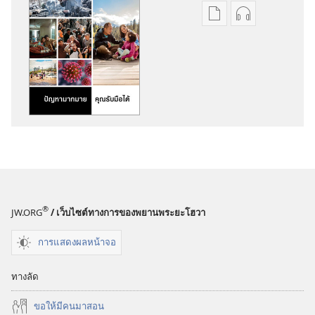
ตัว
ตัว
เลือก
เลือก
การ
การ
ดาวน์โหลด
ดาวน์โหลด
สิ่ง
ไฟล์
พิมพ์
เสียง
ตื่น
ตื่น
เถิด!
เถิด!
ปัญหา
ปัญหา
มากมาย
มากมาย
—
—
®
JW.ORG
/ เว็บไซต์ทางการของพยานพระยะโฮวา
คุณ
คุณ
รับมือ
รับมือ
การแสดงผลหน้าจอ
ได้
ได้
ทางลัด
ขอ​ให้​มี​คน​มา​สอน