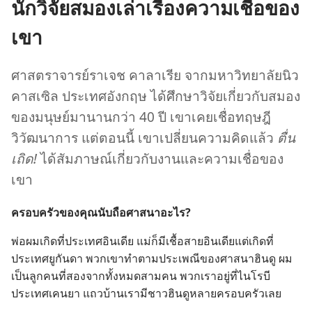
นักวิจัยสมองเล่าเรื่องความเชื่อของ
เขา
ศาสตราจารย์​ราเจช คาลาเรีย จาก​มหาวิทยาลัย​นิว
คาสเซิล ประเทศ​อังกฤษ ได้​ศึกษา​วิจัย​เกี่ยว​กับ​สมอง​
ของ​มนุษย์​มา​นาน​กว่า 40 ปี เขา​เคย​เชื่อ​ทฤษฎี​
วิวัฒนาการ แต่​ตอน​นี้ เขา​เปลี่ยน​ความ​คิด​แล้ว
ตื่น
เถิด!
ได้​สัมภาษณ์​เกี่ยว​กับ​งาน​และ​ความ​เชื่อ​ของ​
เขา
ครอบครัว​ของ​คุณ​นับถือ​ศาสนา​อะไร?
พ่อ​ผม​เกิด​ที่​ประเทศ​อินเดีย แม่​ก็​มี​เชื้อ​สาย​อินเดีย​แต่​เกิด​ที่​
ประเทศ​ยูกันดา พวก​เขา​ทำ​ตาม​ประเพณี​ของ​ศาสนา​ฮินดู ผม​
เป็น​ลูก​คน​ที่​สอง​จาก​ทั้ง​หมด​สาม​คน พวก​เรา​อยู่​ที่​ไนโรบี
ประเทศ​เคนยา แถว​บ้าน​เรา​มี​ชาว​ฮินดู​หลาย​ครอบครัว​เลย