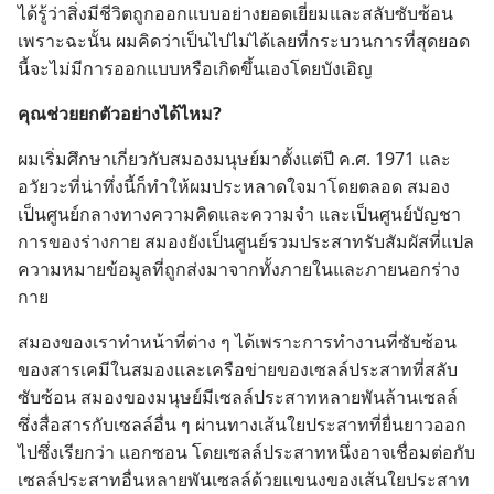
ได้​รู้​ว่า​สิ่ง​มี​ชีวิต​ถูก​ออก​แบบ​อย่าง​ยอด​เยี่ยม​และ​สลับ​ซับซ้อน
เพราะ​ฉะนั้น ผม​คิด​ว่า​เป็น​ไป​ไม่​ได้​เลย​ที่​กระบวนการ​ที่​สุด​ยอด​
นี้​จะ​ไม่​มี​การ​ออก​แบบ​หรือ​เกิด​ขึ้น​เอง​โดย​บังเอิญ
คุณ​ช่วย​ยก​ตัว​อย่าง​ได้​ไหม?
ผม​เริ่ม​ศึกษา​เกี่ยว​กับ​สมอง​มนุษย์​มา​ตั้ง​แต่​ปี ค.ศ. 1971 และ​
อวัยวะ​ที่​น่า​ทึ่ง​นี้​ก็​ทำ​ให้​ผม​ประหลาด​ใจ​มา​โดย​ตลอด สมอง​
เป็น​ศูนย์กลาง​ทาง​ความ​คิด​และ​ความ​จำ และ​เป็น​ศูนย์​บัญชา​
การ​ของ​ร่าง​กาย สมอง​ยัง​เป็น​ศูนย์​รวม​ประสาท​รับ​สัมผัส​ที่​แปล​
ความ​หมาย​ข้อมูล​ที่​ถูก​ส่ง​มา​จาก​ทั้ง​ภาย​ใน​และ​ภาย​นอก​ร่าง​
กาย
สมอง​ของ​เรา​ทำ​หน้า​ที่​ต่าง ๆ ได้​เพราะ​การ​ทำ​งาน​ที่​ซับซ้อน​
ของ​สาร​เคมี​ใน​สมอง​และ​เครือข่าย​ของ​เซลล์​ประสาท​ที่​สลับ​
ซับซ้อน สมอง​ของ​มนุษย์​มี​เซลล์​ประสาท​หลาย​พัน​ล้าน​เซลล์
ซึ่ง​สื่อสาร​กับ​เซลล์​อื่น ๆ ผ่าน​ทาง​เส้นใย​ประสาท​ที่​ยื่น​ยาว​ออก​
ไป​ซึ่ง​เรียก​ว่า แอก​ซอน โดย​เซลล์​ประสาท​หนึ่ง​อาจ​เชื่อม​ต่อ​กับ​
เซลล์​ประสาท​อื่น​หลาย​พัน​เซลล์​ด้วย​แขนง​ของ​เส้นใย​ประสาท​