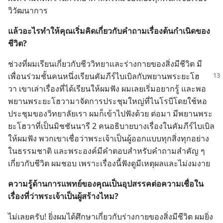
วิวัฒนาการ
แล้ว​อะไร​ทำ​ให้​คุณ​เริ่ม​คิด​เกี่ยว​กับ​คำ​ถาม​เรื่อง​ต้น​กำเนิด​ของ​
ชีวิต?
ช่วง​ที่​ผม​เรียน​เกี่ยว​กับ​ชีววิทยา​และ​ร่าง​กาย​ของ​สิ่ง​มี​ชีวิต มี​
เพื่อน​
ร่วม​ชั้น​คน​หนึ่ง​เรียน​คัมภีร์​ไบเบิล​กับ​พยาน​พระ​ยะโฮ
วา เขา​เล่า​เรื่อง​ที่​ได้​เรียน​ให้​ผม​ฟัง ผม​เลย​เริ่ม​อยาก​รู้ และ​พอ​
พยาน​พระ​ยะโฮวา​มา​จัด​การ​ประชุม​ใหญ่​ที่​ไนโรบี​โดย​ใช้​หอ​
ประชุม​ของ​วิทยาลัย​เรา ผม​ก็​เข้า​ไป​ฟัง​ด้วย ต่อ​มา มี​พยาน​พระ​
ยะโฮวา​ที่​เป็น​มิชชันนารี 2 คน​อธิบาย​บาง​เรื่อง​ใน​คัมภีร์​ไบเบิล​
ให้​ผม​ฟัง พวก​เขา​เชื่อ​ว่า​พระเจ้า​เป็น​ผู้​ออก​แบบ​ทุก​สิ่ง​ทุก​อย่าง​
ใน​ธรรมชาติ และ​พระองค์​มี​คำ​ตอบ​สำหรับ​คำ​ถาม​สำคัญ ๆ
เกี่ยว​กับ​ชีวิต ผม​ชอบ เพราะ​เรื่อง​นี้​ฟัง​ดู​มี​เหตุ​ผล​และ​ไม่​งมงาย
ความ​รู้​ด้าน​การ​แพทย์​ของ​คุณ​เป็น​อุปสรรค​ต่อ​ความ​เชื่อ​ใน​
เรื่อง​ที่​ว่า​พระเจ้า​เป็น​ผู้​สร้าง​ไหม?
ไม่​เลย​ครับ! ยิ่ง​ผม​ได้​ศึกษา​เกี่ยว​กับ​ร่าง​กาย​ของ​สิ่ง​มี​ชีวิต ผม​ยิ่ง​