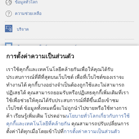
ข้อมูล​ทั่ว​โลก
ความช่วยเหลือ
บริจาค
(เปิด
หน้าต่าง
ใหม่)
ห้องสมุด
ออนไลน์
ของ
วอชเทาเวอร์
(เปิด
การตั้งค่าความเป็นส่วนตัว
หน้าต่าง
®
JW Hub
ใหม่)
(เปิด
เราใช้คุกกี้และเทคโนโลยีคล้ายกันเพื่อให้คุณได้รับ
หน้าต่าง
JW Library®
ประสบการณ์ที่ดีที่สุดบนเว็บไซต์ เพื่อที่เว็บไซต์ของเราจะ
ใหม่)
ทำงานได้ คุกกี้บางอย่างจำเป็นต้องถูกใช้และไม่สามารถ
®
ห้องสมุดว็อชเทาเวอร์
ปฏิเสธได้ คุณสามารถยอมรับหรือปฏิเสธคุกกี้เพิ่มเติมที่เรา
ใช้เพื่อช่วยให้คุณได้รับประสบการณ์ที่ดีขึ้นเมื่อเข้าชม
เว็บไซต์ ข้อมูลทั้งหมดนี้จะไม่ถูกนำไปขายหรือใช้ทางการ
ค้า เรียนรู้เพิ่มเติม โปรดอ่าน
นโยบายทั่วโลกเกี่ยวกับการใช้
Copyright
© 2026 Watch Tower Bible and Tract Society of Pennsylvania.
คุกกี้และเทคโนโลยีที่คล้ายกัน
คุณสามารถปรับเปลี่ยนการ
เงื่อนไขการใช้งาน
|
นโยบายการคุ้มครองข้อมูลส่วนบุคคล
|
การตั้งค่า
ตั้งค่าได้ทุกเมื่อโดยเข้าไปที่
การตั้งค่าความเป็นส่วนตัว
แ
ความเป็นส่วนตัว