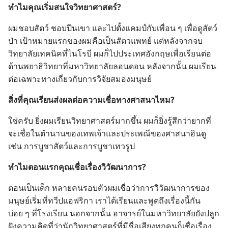
ทำไม​คุณ​เริ่ม​สนใจ​วิทยาศาสตร์?
ผม​ชอบ​สัตว์ ชอบ​ปีน​เขา และ​ไป​ตั้ง​แคมป์​กับ​เพื่อน ๆ เพื่อ​ดู​สัตว์​
ป่า เป้าหมาย​แรก​ของ​ผม​คือ​เป็น​สัตวแพทย์ แต่​หลัง​จาก​จบ​
วิทยาลัย​เทคนิค​ที่​ไนโรบี ผม​ก็​ไป​ประเทศ​อังกฤษ​เพื่อ​เรียน​ต่อ​
ด้าน​พยาธิ​วิทยา​ที่​มหาวิทยาลัย​ลอนดอน หลัง​จาก​นั้น ผม​เรียน​
ต่อ​เฉพาะ​ทาง​เกี่ยว​กับ​การ​วิจัย​สมอง​มนุษย์
สิ่ง​ที่​คุณ​เรียน​ส่ง​ผล​ต่อ​ความ​เชื่อ​ทาง​ศาสนา​ไหม?
ใช่​ครับ ยิ่ง​ผม​เรียน​วิทยาศาสตร์​มาก​ขึ้น ผม​ก็​ยิ่ง​รู้สึก​ว่า​ยาก​ที่​
จะ​เชื่อ​ใน​ตำนาน​ของ​เทพเจ้า​และ​ประเพณี​ของ​ศาสนา​ฮินดู
เช่น การ​บูชา​สัตว์​และ​การ​บูชา​เทวรูป
ทำไม​ตอน​แรก​คุณ​เชื่อ​เรื่อง​วิวัฒนาการ?
ตอน​เป็น​เด็ก หลาย​คน​รอบ​ตัว​ผม​เชื่อ​ว่า​การ​วิวัฒนาการ​ของ​
มนุษย์​เริ่ม​ที่​ทวีป​แอฟริกา เรา​ได้​เรียน​และ​พูด​ถึง​เรื่อง​นี้​กัน​
บ่อย ๆ ที่​โรง​เรียน นอก​จาก​นั้น อาจารย์​ใน​มหาวิทยาลัย​ยัง​ปลูก
ฝัง​ความ​คิด​ที่​ว่า​นัก​วิทยาศาสตร์​ที่​มี​ชื่อเสียง​ทุก​คน​ก็​เชื่อ​เรื่อง​