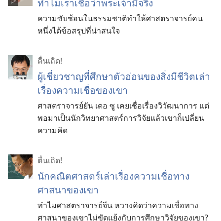
ทำไม​เรา​เชื่อ​ว่า​พระเจ้า​มี​จริง
ความ​ซับซ้อน​ใน​ธรรมชาติ​ทำ​ให้​ศาสตราจารย์​คน​
หนึ่ง​ได้​ข้อ​สรุป​ที่​น่า​สนใจ
ตื่นเถิด!
ผู้​เชี่ยวชาญ​ที่​ศึกษา​ตัว​อ่อน​ของ​สิ่ง​มี​ชีวิต​เล่า​
เรื่อง​ความ​เชื่อ​ของ​เขา
ศาสตราจารย์​ยัน เดอ ซู เคย​เชื่อ​เรื่อง​วิวัฒนาการ แต่​
พอ​มา​เป็น​นัก​วิทยาศาสตร์​การ​วิจัย​แล้ว​เขา​ก็​เปลี่ยน​
ความ​คิด
ตื่นเถิด!
นัก
คณิตศาสตร์
เล่า
เรื่อง
ความ
เชื่อ
ทาง
ศาสนา
ของ
เขา
ทำไม
ศาสตราจารย์
จีน หวา
ง
คิด
ว่า
ความ
เชื่อ
ทาง
ศาสนา
ของ
เขา
ไม่
ขัด
แย้ง
กับ
การ
ศึกษา
วิจัย
ของ
เขา?