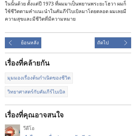
ใน​นั้น​ด้วย ตั้ง​แต่​ปี 1973 ที่​ผม​มา​เป็น​พยาน​พระ​ยะโฮวา ผม​ก็​
ใช้​ชีวิต​ตาม​คำ​แนะ​นำ​ใน​คัมภีร์​ไบเบิล​มา​โดย​ตลอด ผม​เลย​มี​
ความ​สุข​และ​มี​ชีวิต​ที่​มี​ความ​หมาย
ย้อนหลัง
ถัดไป
เรื่องที่คล้ายกัน
มุมมองเรื่องต้นกำเนิดของชีวิต
วิทยาศาสตร์กับคัมภีร์ไบเบิล
เรื่องที่คุณอาจสนใจ
วีดีโอ