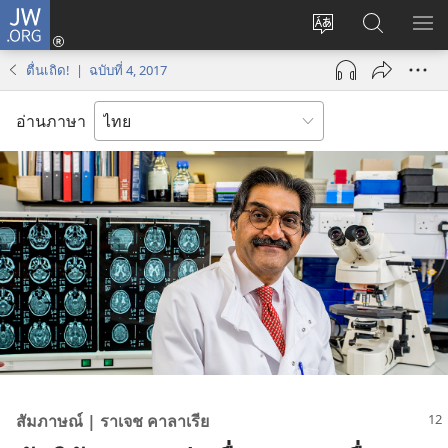
JW.ORG
เข้า
เปลี่ยน
ค้นหา
แส
สู่
ภาษา
ใน
เมน
ระบบ
ตื่นเถิด! | ฉบับที่ 4, 2017
JW.ORG
(เปิด
หน้าต่าง
อ่านภาษา
ใหม่)
สัมภาษณ์ | ราเจช คาลาเรีย