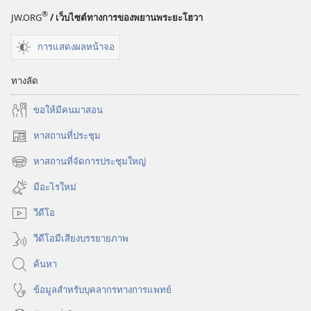
เกิน
เกิน
®
JW.ORG
/ เว็บไซต์ทางการของพยานพระยะโฮวา
ไป
ไป
ไหม?
ไหม?
การแสดงผลหน้าจอ
ทางลัด
ขอ​ให้​มี​คน​มา​สอน
หาสถานที่ประชุม
(เปิด
หน้าต่าง
หาสถานที่จัดการประชุมใหญ่
(เปิด
ใหม่)
หน้าต่าง
มีอะไรใหม่
ใหม่)
วีดีโอ
วีดีโอมีเสียงบรรยายภาพ
ค้นหา
ข้อมูล​สำหรับ​บุคลากร​ทาง​การ​แพทย์