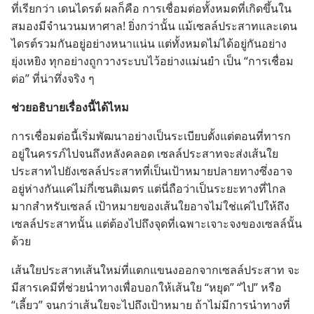
ที่​เรียก​ว่า เดนไดรต์ ผล​ก็​คือ การ​เชื่อม​ต่อ​ทั้ง​หมด​ที่​เกิด​ขึ้น​ใน​
สมอง​มี​จำนวน​มหาศาล! ยิ่ง​กว่า​นั้น แม้​เซลล์​ประสาท​และ​เดน
ไดรต์​รวม​กัน​อยู่​อย่าง​หนา​แน่น แต่​ทั้ง​หมด​ไม่​ได้​อยู่​กัน​อย่าง​
ยุ่งเหยิง ทุก​อย่าง​ถูก​วาง​ระบบ​ไว้​อย่าง​แม่นยำ เป็น “การ​เชื่อม​
ต่อ” ที่​น่า​ทึ่ง​จริง ๆ
ช่วย​อธิบาย​เรื่อง​นี้​ได้​ไหม
การ​เชื่อม​ต่อ​นี้​เริ่ม​พัฒนา​อย่าง​เป็น​ระเบียบ​ตั้ง​แต่​ตอน​ที่​ทารก​
อยู่​ใน​ครรภ์​ไป​จน​ถึง​หลัง​คลอด เซลล์​ประสาท​จะ​ส่ง​เส้นใย​
ประสาท​ไป​ยัง​เซลล์​ประสาท​ที่​เป็น​เป้าหมาย​ปลาย​ทาง​ซึ่ง​อาจ​
อยู่​ห่าง​กัน​แค่​ไม่​กี่​เซนติเมตร แต่​นี่​ถือ​ว่า​เป็น​ระยะ​ทาง​ที่​ไกล​
มาก​สำหรับ​เซลล์ เป้าหมาย​ของ​เส้นใย​อาจ​ไม่​ใช่​แค่​ไป​ให้​ถึง​
เซลล์​ประสาท​นั้น แต่​ต้อง​ไป​ถึง​จุด​ที่​เฉพาะ​เจาะจง​ของ​เซลล์​นั้น​
ด้วย
เส้นใย​ประสาท​เส้น​ใหม่​ที่​แตก​แขนง​ออก​จาก​เซลล์​ประสาท จะ​
มี​สาร​เคมี​ที่​ช่วย​นำ​ทาง​เพื่อ​บอก​ให้​เส้นใย “หยุด” “ไป” หรือ
“เลี้ยว” จน​กว่า​เส้นใย​จะ​ไป​ถึง​เป้าหมาย ถ้า​ไม่​มี​การ​นำ​ทาง​ที่​