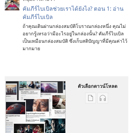
คัมภีร์ไบเบิลช่วยเราได้ยังไง? ตอน 1: อ่าน
คัมภีร์ไบเบิล
ถ้าคุณเดินผ่าน​กล่องสมบัติโบราณกล่องหนึ่ง คุณไม่
อยากรู้เหรอว่ามีอะไรอยู่ในกล่องนั้น? คัมภีร์ไบเบิล
เป็นเหมือนกล่องสมบัติ ซึ่งเก็บสติปัญญาที่มีคุณค่าไว้
มากมาย
ตัวเลือกดาวน์โหลด
ตัว
ตัว
เลือก
เลือก
การ
การ
ดาวน์โหลด
ดาวน์โหลด
สิ่ง
ไฟล์