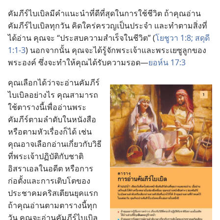
คัมภีร์​ไบเบิล​มี​คำ​แนะ​นำ​ที่​ดี​ที่​สุด​ใน​การ​ใช้​ชีวิต ถ้า​คุณ​อ่าน​
คัมภีร์​ไบเบิล​ทุก​วัน คิด​ใคร่ครวญ​เป็น​ประจำ และ​ทำ​ตาม​สิ่ง​ที่​
ได้​อ่าน คุณ​จะ “ประสบ​ความ​สำเร็จ​ใน​ชีวิต” (
โยชูวา 1:8;
สดุดี
1:1-3
) นอก​จาก​นั้น คุณ​จะ​ได้​รู้​จัก​พระเจ้า​และ​พระ​เยซู​ลูก​ของ​
พระองค์ ซึ่ง​จะ​ทำ​ให้​คุณ​ได้​รับ​ความ​รอด—
ยอห์น 17:3
คุณ​เลือก​ได้​ว่า​จะ​อ่าน​คัมภีร์​
ไบเบิล​อย่าง​ไร คุณ​สามารถ​
ใช้​ตาราง​นี้​เพื่อ​อ่าน​พระ​
คัมภีร์​ตาม​ลำดับ​ใน​หนังสือ​
หรือ​ตาม​หัวเรื่อง​ก็​ได้ เช่น
คุณ​อาจ​เลือก​อ่าน​เกี่ยว​กับ​วิธี​
ที่​พระเจ้า​ปฏิบัติ​กับ​ชาติ​
อิสราเอล​ใน​อดีต หรือ​การ​
ก่อ​ตั้ง​และ​การ​เติบโต​ของ​
ประชาคม​คริสเตียน​ยุค​แรก
ถ้า​คุณ​อ่าน​ตาม​ตาราง​นี้​ทุก​
วัน คุณ​จะ​อ่าน​คัมภีร์​ไบเบิล​