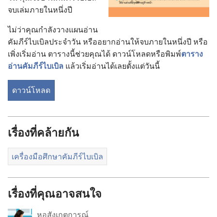
จบ​เล่ม​ภาย​ใน​หนึ่ง​ปี
ไม่​ว่า​คุณ​กำลัง​วาง​แผน​อ่าน​
คัมภีร์​ไบเบิล​ประจำ​วัน หรือ​อยาก​อ่าน​ให้​จบ​ภาย​ใน​หนึ่ง​ปี หรือ​
เพิ่ง​เริ่ม​อ่าน ตาราง​นี้​ช่วย​คุณ​ได้ ดาวน์​โหลด​หรือ​พิมพ์​
ตาราง​
อ่าน​คัมภีร์​ไบเบิล
แล้ว​เริ่ม​อ่าน​ได้​เลย​ตั้ง​แต่​วัน​นี้
ดาวน์​โหลด
เรื่องที่คล้ายกัน
เครื่องมือศึกษาคัมภีร์ไบเบิล
เรื่องที่คุณอาจสนใจ
หอสังเกตการณ์