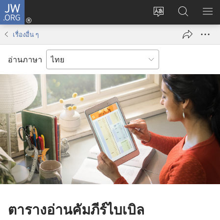
JW.ORG
เข้า
เปลี่ยน
ค้นหา
แส
สู่
ภาษา
ใน
เมน
ระบบ
เรื่องอื่น ๆ
JW.ORG
(เปิด
หน้าต่าง
อ่านภาษา
ใหม่)
ตารางอ่านคัมภีร์ไบเบิล