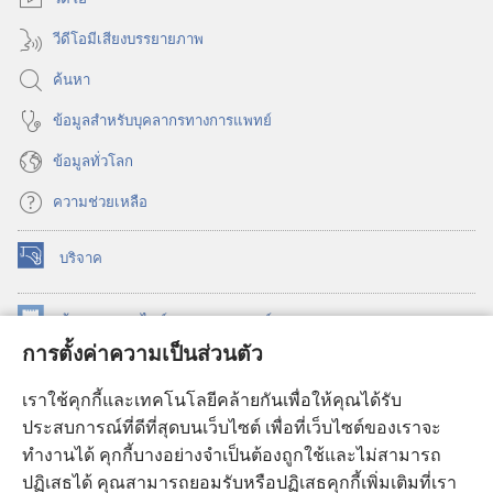
วีดีโอมีเสียงบรรยายภาพ
ค้นหา
ข้อมูล​สำหรับ​บุคลากร​ทาง​การ​แพทย์
ข้อมูล​ทั่ว​โลก
ความช่วยเหลือ
บริจาค
(เปิด
หน้าต่าง
ใหม่)
ห้องสมุด
ออนไลน์
ของ
วอชเทาเวอร์
(เปิด
การตั้งค่าความเป็นส่วนตัว
หน้าต่าง
®
JW Hub
ใหม่)
(เปิด
เราใช้คุกกี้และเทคโนโลยีคล้ายกันเพื่อให้คุณได้รับ
หน้าต่าง
JW Library®
ประสบการณ์ที่ดีที่สุดบนเว็บไซต์ เพื่อที่เว็บไซต์ของเราจะ
ใหม่)
ทำงานได้ คุกกี้บางอย่างจำเป็นต้องถูกใช้และไม่สามารถ
®
ห้องสมุดว็อชเทาเวอร์
ปฏิเสธได้ คุณสามารถยอมรับหรือปฏิเสธคุกกี้เพิ่มเติมที่เรา