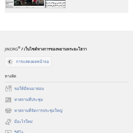
พิมพ์
เสียง
เรื่อง
เรื่อง
อื่น ๆ
อื่น ๆ
®
JW.ORG
/ เว็บไซต์ทางการของพยานพระยะโฮวา
การแสดงผลหน้าจอ
ทางลัด
ขอ​ให้​มี​คน​มา​สอน
หาสถานที่ประชุม
(เปิด
หน้าต่าง
หาสถานที่จัดการประชุมใหญ่
(เปิด
ใหม่)
หน้าต่าง
มีอะไรใหม่
ใหม่)
วีดีโอ