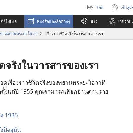
ไทย
เข้าสู่
เลือก
(เปิ
ภาษา
หน้า
ีร์ไบเบิล
หนังสือและสื่อต่างๆ
ข่าว
เกี่ยว​กับ
ใหม่
จริงของพยานพระยะโฮวา
เรื่อง​ราว​ชีวิต​จริง​ใน​วารสาร​ของ​เรา
วิต​จริง​ใน​วารสาร​ของ​เรา
เพื่อ​ดู​เรื่อง​ราว​ชีวิต​จริง​ของ​พยาน​พระ​ยะโฮวา​ที่​
​ตั้ง​แต่​ปี 1955 คุณ​สามารถ​เลือก​อ่าน​ตาม​ราย​
 ถึง 1985
ึง​ปัจจุบัน