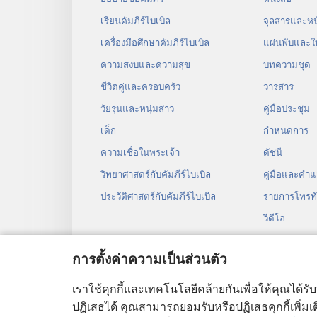
เรียนคัมภีร์ไบเบิล
จุลสาร​และ​หนั
เครื่องมือศึกษาคัมภีร์ไบเบิล
แผ่น​พับ​และ​ใ
ความสงบและความสุข
บทความ​ชุด
ชีวิตคู่และครอบครัว
วารสาร
วัยรุ่น​และ​หนุ่ม​สาว
คู่มือ​ประชุม
เด็ก
กำหนด​การ
ความเชื่อในพระเจ้า
ดัชนี
วิทยาศาสตร์กับคัมภีร์ไบเบิล
คู่มือ​และ​คำ​แ
ประวัติศาสตร์กับคัมภีร์ไบเบิล
รายการโทรทั
วีดีโอ
เพลง
การตั้งค่าความเป็นส่วนตัว
ละคร​เสียง
การ​อ่าน​คัมภี
เราใช้คุกกี้และเทคโนโลยีคล้ายกันเพื่อให้คุณได้รั
ปฏิเสธได้ คุณสามารถยอมรับหรือปฏิเสธคุกกี้เพิ่มเติ