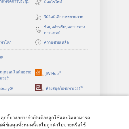
นที่จัดการประชุม
มีอะไรใหม่
ใหม่)
วีดีโอมีเสียงบรรยายภาพ
ข้อมูล​สำหรับ​บุคลากร​ทาง​
า
การ​แพทย์
​ทั่ว​โลก
ความช่วยเหลือ
าค
สมุด
ออนไลน์
ของ
วอ
®
JW Hub
(เปิด
เวอร์
หน้าต่าง
®
ibrary®
ใหม่)
ห้องสมุดว็อชเทาเวอร์
ด้ คุกกี้บางอย่างจำเป็นต้องถูกใช้และไม่สามารถ
ไซต์ ข้อมูลทั้งหมดนี้จะไม่ถูกนำไปขายหรือใช้