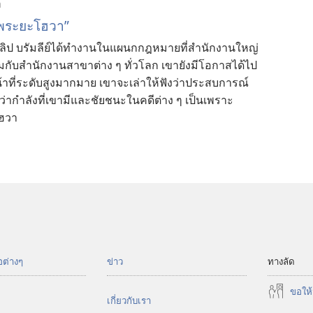
า
ง​พระ​ยะโฮวา”
ง​ฟีลิป บรัมลีย์​ได้​ทำ​งาน​ใน​แผนก​กฎหมาย​ที่​สำนักงาน​ใหญ่
่วม​กับ​สำนักงาน​สาขา​ต่าง ๆ ทั่ว​โลก เขา​ยัง​มี​โอกาส​ได้​ไป​
น้าที่​ระดับ​สูง​มาก​มาย เขา​จะ​เล่า​ให้​ฟัง​ว่า​ประสบการณ์​
ใจ​ว่า​กำลัง​ที่​เขา​มี​และ​ชัย​ชนะ​ใน​คดี​ต่าง ๆ เป็น​เพราะ​
โฮวา
อต่างๆ
ข่าว
ทางลัด
ขอ​ให้
เกี่ยว​กับ​เรา