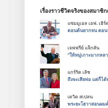
เรื่อง​ราว​ชีวิต​จริง​ของ​สมา
แซมมูเอล เอฟ. เฮิร์
ตอน​ต้น​ยาก​จน ตอน​หลั
เจฟฟรีย์ แจ็กสัน
“ให้​หมู่​เกาะ​มาก​หลา
แกร์ริต เลิช
ถึง​จะ​เสีย​พ่อ แต่​ก็​ได้
เดวิด สเปลน
พระ​ยะโฮวา​สอน​ผม​ตั้