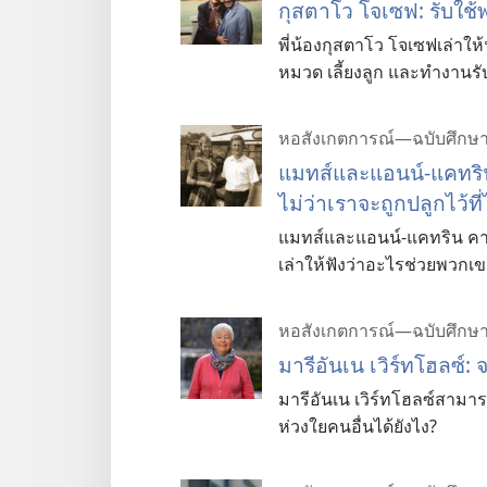
กุสตาโว โจเซฟ: รับใช้​พ
พี่​น้อง​กุสตาโว โจเซฟ​เล่า​ให้​ฟั
หมวด เลี้ยง​ลูก และ​ทำ​งาน​รับ
หอสังเกตการณ์—ฉบับศึกษ
แมทส์​และ​แอนน์-แคทริน:
ไม่​ว่า​เรา​จะ​ถูก​ปลูก​ไว้​ที
แมทส์​และ​แอนน์-แคทริน คาชอล์
เล่า​ให้​ฟัง​ว่า​อะไร​ช่วย​พวก​เ
หอสังเกตการณ์—ฉบับศึกษ
มารีอันเน เวิร์ทโฮลซ์: จ
มารีอันเน เวิร์ทโฮลซ์​สามารถ​
ห่วงใย​คน​อื่น​ได้​ยังไง?