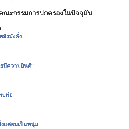
ชิก​คณะ​กรรมการ​ปกครอง​ใน​ปัจจุบัน
ด
ง​มั่งคั่ง
ย​มี​ความ​ยินดี”
​พบ​พ่อ
งแต่​ผม​เป็น​หนุ่ม