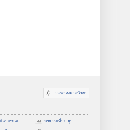
การแสดงผลหน้าจอ
​มี​คน​มา​สอน
หาสถานที่ประชุม
(เปิด
หน้าต่าง