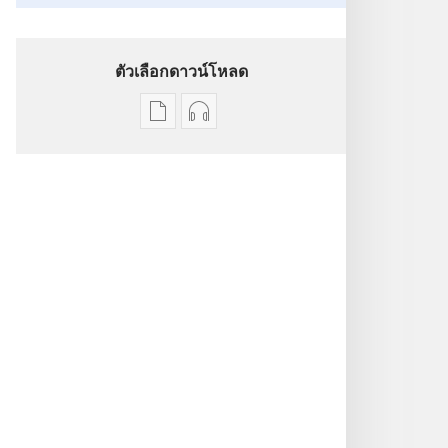
ตัวเลือกดาวน์โหลด
ตัว
ตัว
เลือก
เลือก
การ
การ
ดาวน์โหลด
ดาวน์โหลด
สิ่ง
ไฟล์
พิมพ์
เสียง
เรื่อง
เรื่อง
ราว
ราว
ชีวิต
ชีวิต
จริง
จริง
ของ
ของ
พยาน
พยาน
พระ
พระ
ยะ
ยะ