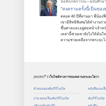
หอสังเกตการณ์—ฉบับศึกษ
“สงคราม​ครั้ง​นี้​เป็น​ขอ
ตลอด 40 ปี​ที่​ผ่าน​มา พี่​น้อ
เขา​มี​สิทธิ​พิเศษ​ได้​ทำ​งาน​ร
ขึ้น​ศาล​และ​อยู่​ต่อ​หน้า​เจ้าห
เหล่า​นี้​ช่วย​เขา​ยังไง​ให้​มั่น​
ความ​ช่วยเหลือ​จาก​พระ​ยะ
®
JW.ORG
/ เว็บไซต์ทางการของพยานพระยะโฮวา
คำสอนของคัมภีร์ไบเบิล
หนังสือและสื่
ถาม-ตอบเรื่องคัมภีร์ไบเบิล
คัมภีร์​ไบเบิล
อธิบายข้อคัมภีร์
หนังสือ