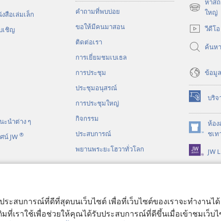
หาสถา
คำถามที่พบบ่อย
(เปิด
ใหญ่
งสือ​เล่ม​เล็ก
หน้าต่าง
ขอ​ให้​มี​คน​มา​สอน
วีดีโอ
บ​เชิญ
ใหม่)
ติด​ต่อ​เรา
ค้นห
การ​เยี่ยม​ชม​เบเธล
ข้อมูล
การประชุม
ประชุมอนุสรณ์
บริจ
(เปิด
การประชุมใหญ่
หน้าต่าง
กิจกรรม
นะ​นำ​ต่าง​ ๆ
ใหม่)
ห้อง
(เปิด
ประสบการณ์
ชเทา
®
ศน์ JW
หน้าต่าง
พยานพระยะโฮวาทั่วโลก
JW L
ใหม่)
ร์​ไบเบิล​แบบ​ละคร
บประสบการณ์ที่ดีที่สุดบนเว็บไซต์ เพื่อที่เว็บไซต์ของเราจะทำงานไ
มที่เราใช้เพื่อช่วยให้คุณได้รับประสบการณ์ที่ดีขึ้นเมื่อเข้าชมเว็บ