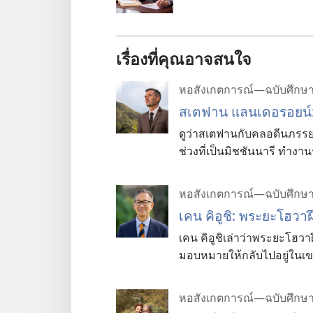
เรื่องที่คุณอาจสนใจ
หอสังเกตการณ์—ฉบับศึกษ
สเตฟาน แลนเดอรอยน์: พร
ดู​ว่า​สเตฟาน​กับ​คลอดีน​ภรรย
ช่วง​ที่​เป็น​มิชชันนารี ทำ​งาน​ร
หอสังเกตการณ์—ฉบับศึกษ
เคน คิอู​ชิ: พระ​ยะโฮวา​ฝึก​
เคน คิอู​ชิ​เล่า​ว่า​พระ​ยะโฮวา​ฝ
มอบหมาย​ให้​กลับ​ไป​อยู่​ใน​เ
หอสังเกตการณ์—ฉบับศึกษ