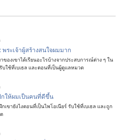
า
ะเจ้า​ผู้​สร้าง​สนใจ​ผม​มาก
า​ของ​เขา​ได้​เรียน​อะไร​บ้าง​จาก​ประสบการณ์​ต่าง ๆ ใน​
ับใช้​ที่​เบเธล และ​ตอน​ที่​เป็น​ผู้​ดู​แล​หมวด
า
ให้​ผม​เป็น​คน​ที่​ดี​ขึ้น
ึก​เขา​ยังไง​ตอน​ที่​เป็น​ไพโอเนียร์ รับใช้​ที่​เบเธล และ​ถูก​
ขต
า