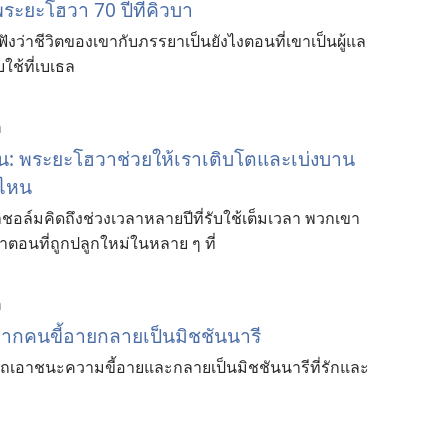
ระ​ยะโฮวา 70 ปี​ที่​คิวบา
ง​ว่า​ชีวิต​ของ​เขา​กับ​ภรรยา​เป็น​ยังไง​ตอน​ที่​เขา​เป็น​ผู้​แล​
ใช้​ที่​เบเธล
า
 พระ​ยะโฮวา​ช่วย​ให้​เรา​เติบโต​และ​เบ่ง​บาน
่​ไหน
ม​คิด​ถึง​ช่วง​เวลา​หลาย​ปี​ที่​รับใช้​เต็ม​เวลา พวก​เขา​
ขา​ตอน​ที่​ถูก​ปลูก​ใหม่​ใน​หลาย ๆ ที่
า
าก​คน​ขี้อาย​กลาย​เป็น​มิชชันนารี
เอา​ชนะ​ความ​ขี้อาย​และ​กลาย​เป็น​มิชชันนารี​ที่​รัก​และ​