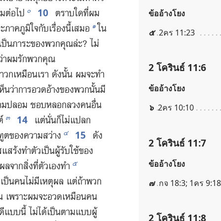
10
๐
​ต่อ​ไป
ตราบ​ใด​ที่​ผม​
ข้ออ้างโยง
๑
จะ​ภาคภูมิ​ใจ​กับ​เรื่อง​นี้​เสมอ
ใน​
๕
2คร 11:23
เป็น​ภาระ​ของ​พวก​คุณ​ล่ะ? ไม่​
​ว่า​ผม​รัก​พวก​คุณ
2 โครินธ์ 11:6
สาวก​เหมือน​เรา ดัง​นั้น ผม​จะ​ทำ​
ข้ออ้างโยง
น​เห็น​ว่า​การ​อวด​อ้าง​ของ​พวก​นั้น​มี​
จอม​ปลอม ชอบ​หลอก​ลวง​คน​อื่น
๖
2คร 10:10
14
๓
์
แต่​นั่น​ก็​ไม่​แปลก​
15
๔
​ทูต​ของ​ความ​สว่าง
ดัง​
2 โครินธ์ 11:7
แสร้ง​ทำ​ตัว​เป็น​ผู้​รับใช้​ของ​
ข้ออ้างโยง
๕
ล​จาก​สิ่ง​ที่​ตัว​เอง​ทำ
​เป็น​คน​ไม่​มี​เหตุ​ผล แต่​ถ้า​พวก​
๗
กจ 18:3; 1คร 9:18
ว​กัน เพราะ​ผม​จะ​อวด​เหมือน​คน​
ี​แบบ​นี้ ไม่​ได้​เป็น​ตาม​แบบ​ผู้​
2 โครินธ์ 11:8