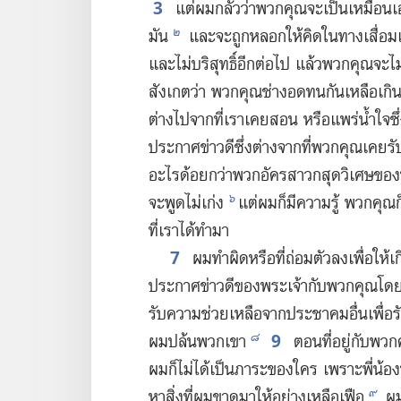
3
แต่​ผม​กลัว​ว่า​พวก​คุณ​จะ​เป็น​เหมือน​เอว
๒
มัน
และ​จะ​ถูก​หลอก​ให้​คิด​ใน​ทาง​เสื่อม​เส
และ​ไม่​บริสุทธิ์​อีก​ต่อ​ไป แล้ว​พวก​คุณ​จะ​ไม
สังเกต​ว่า พวก​คุณ​ช่าง​อด​ทน​กัน​เหลือ​เกิน​
ต่าง​ไป​จาก​ที่​เรา​เคย​สอน หรือ​แพร่​น้ำใจ​ซึ่
ประกาศ​ข่าว​ดี​ซึ่ง​ต่าง​จาก​ที่​พวก​คุณ​เคย​รั
อะไร​ด้อย​กว่า​พวก​อัครสาวก​สุด​วิเศษ​ขอ
๖
จะ​พูด​ไม่​เก่ง
แต่​ผม​ก็​มี​ความ​รู้ พวก​คุณ​ก็
ที่​เรา​ได้​ทำ​มา
7
ผม​ทำ​ผิด​หรือ​ที่​ถ่อม​ตัว​ลง​เพื่อ​ให้
ประกาศ​ข่าว​ดี​ของ​พระเจ้า​กับ​พวก​คุณ​โดย
รับ​ความ​ช่วยเหลือ​จาก​ประชาคม​อื่น​เพื่อ​รับ
9
๘
ผม​ปล้น​พวก​เขา
ตอน​ที่​อยู่​กับ​พวก
ผม​ก็​ไม่​ได้​เป็น​ภาระ​ของ​ใคร เพราะ​พี่​น้อง​
๙
หา​สิ่ง​ที่​ผม​ขาด​มา​ให้​อย่าง​เหลือ​เฟือ
ผม​