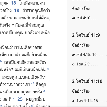
18
หตุ​ผล
ใน​เมื่อ​หลาย​คน​
ข้ออ้างโยง
19
​อวด​บ้าง
ถ้า​พวก​คุณ​คิด​ว่า​
ณ​ถึง​ยอม​อด​ทน​กับ​คน​ไม่​มี​เหตุ​
๘
ฟป 4:10
​จริง ๆ กับ​คน​ที่​ทำ​กับ​คุณ​
อา​เปรียบ​คุณ ยก​ตัว​เอง​เหนือ​
2 โครินธ์ 11:9
ข้ออ้างโยง
​เหมือน​ว่า​เรา​ไม่​เด็ดขาด​พอ
๙
ฟป 4:15, 16
​มี​ความ​กล้า ผม​ก็​กล้า​เหมือน​
๖
เขา​เป็น​คน​อิสราเอล​หรือ?
๐
1ธส 2:9
๗
ัม​หรือ? ผม​ก็​เป็น​เหมือน​กัน
? ผม​ขอ​พูด​แบบ​คน​เสีย​สติ​ว่า
2 โครินธ์ 11:10
๘
ผม​ทำ​งาน​มาก​กว่า​เขา
ติด​คุก​
๐
ข้ออ้างโยง
 และ​เกือบ​ตาย​อยู่​หลาย​ครั้ง
25
๑
ะ 39 ที
ผม​ถูก​เฆี่ยน​
๑
1คร 9:14, 15
๓
๔
เรือ​แตก 3 ครั้ง
ต้อง​ลอย​