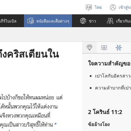
ไทย
เข้าสู่
เลือก
(เปิ
ภาษา
หน้า
ีร์ไบเบิล
หนังสือและสื่อต่างๆ
ข่าว
เกี่ยว​กับ
ใหม่
ึงคริสเตียนใน
ใจความสำคัญของห
เปาโล​กับ​อัครสาวก
ความ​ลำบาก​ที่​เป
ผล​ไป​บ้าง​ก็​ขอ​ให้​ทน​ผม​หน่อย แต่​
้​หมั้น​พวก​คุณ​ไว้​ให้​แต่งงาน​
2 โครินธ์ 11:2
​จึง​หวง​พวก​คุณ​เหมือน​ที่​
๑
ข้ออ้างโยง
ณ​เป็น​สาว​บริสุทธิ์​ให้​ท่าน