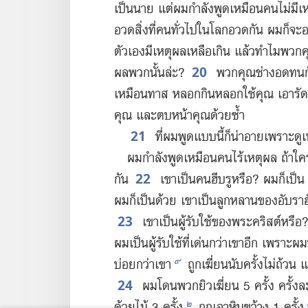
เป็น​นาย แต่​ผม​กำลัง​พูด​เหมือน​คน​ไม่​มี​เ
อวด​สิ่ง​ที่​คน​ทั่ว​ไป​ใน​โลก​อวด​กัน ผม​ก็​จะ
ตัว​เอง​มี​เหตุ​ผล​เหลือ​เกิน แล้ว​ทำไม​พวก​คุ
20
ผล​พวก​นั้น​ล่ะ?
พวก​คุณ​ช่าง​อด​ทน​กัน
เหมือน​ทาส หลอก​กิน​หลอก​ใช้​คุณ เอา​รัด​เ
คุณ และ​ตบ​หน้า​คุณ​ด้วย​ซ้ำ
21
ที่​ผม​พูด​แบบ​นี้​ก็​น่า​อาย​เพราะ​ดู
ผม​กำลัง​พูด​เหมือน​คน​ไร้​เหตุ​ผล ถ้า​ใคร
22
กัน
เขา​เป็น​คน​ฮีบรู​หรือ? ผม​ก็​เป็น
ผม​ก็​เป็น​ด้วย เขา​เป็น​ลูก​หลาน​ของ​อับราฮ
23
เขา​เป็น​ผู้​รับใช้​ของ​พระ​คริสต์​หรือ
ผม​เป็น​ผู้​รับใช้​ที่​เด่น​กว่า​เขา​อีก เพราะ​
๙
บ่อย​กว่า​เขา
ถูก​เฆี่ยน​นับ​ครั้ง​ไม่​ถ้วน
24
ผม​โดน​พวก​ยิว​เฆี่ยน 5 ครั้ง ครั้งล
๒
ด้วย​ไม้ 3 ครั้ง
ถูก​เอา​หิน​ขว้าง 1 ครั้ง