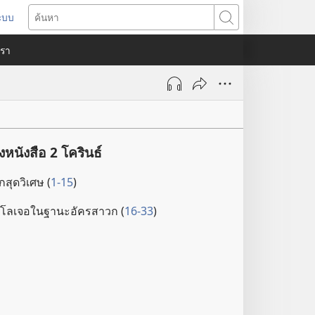
ระบบ
ด
ค้นหา
ต่าง
​เรา
)
นังสือ 2 โครินธ์
​สุด​วิเศษ (
1-15
)
าโล​เจอ​ใน​ฐานะ​อัครสาวก (
16-33
)