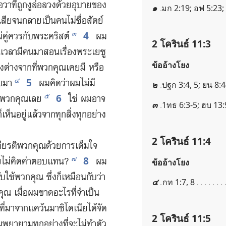
า​ที่​ถูก​งู​ล่อ​ลวง​ด้วย​อุบาย​ของ​
๑
มก 2:19; อฟ 5:23;
ีย​จน​กลาย​เป็น​คน​ไม่​ซื่อ​สัตย์​
4
๓
่​คู่​ควร​กับ​พระ​คริสต์
ผม​
2 โครินธ์ 11:3
เวลา​มี​คน​มา​สอน​เรื่อง​พระ​เยซู​
ข้ออ้างโยง
ง​ต่าง​จาก​ที่​พวก​คุณ​เคย​มี หรือ​
5
๔
บ​มา
ผม​คิด​ว่า​ผม​ไม่​มี​
๒
ปฐก 3:4, 5; ยน 8:
6
๕
ง​พวก​คุณ​เลย
ใช่ ผม​อาจ​
๓
1ทธ 6:3-5; ฮบ 13:
​เห็น​อยู่​แล้ว​จาก​ทุก​สิ่ง​ทุก​อย่าง​
2 โครินธ์ 11:4
​เกียรติ​พวก​คุณ​ด้วย​การ​เต็ม​ใจ
8
๗
​ไม่​คิด​ค่า​ตอบ​แทน?
ผม​
ข้ออ้างโยง
ใช้​พวก​คุณ ซึ่ง​ก็​เหมือน​กับ​ว่า​
๔
กท 1:7, 8
​คุณ เมื่อ​ผม​ขาด​อะไร​ที่​จำเป็น
ที่​มา​จาก​แคว้น​มาซิโดเนีย​ได้​จัด​
2 โครินธ์ 11:5
พยายาม​ทุก​อย่าง​ที่​จะ​ไม่​ทำ​ตัว​