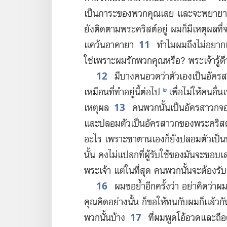
เป็น​ภาระ​ของ​พวก​คุณ​เลย และ​จะ​พยายาม
ยัง​ติด​ตาม​พระ​คริสต์​อยู่ ผม​ก็​มี​เหตุ​ผล​ที่​
11
แคว้น​อาคายา
ทำไม​ผม​ถึง​ไม่​อยาก​
ใช่​เพราะ​ผม​รัก​พวก​คุณ​หรือ? พระเจ้า​รู้​ดี
12
มี​บาง​คน​อวด​ว่า​ตัว​เอง​เป็น​อัคร
๒
เหมือน​ที่​ทำ​อยู่​นี้​ต่อ​ไป
เพื่อ​ไม่​ให้​คน​อื่
13
เหตุ​ผล
คน​พวก​นั้น​เป็น​อัครสาวก​
และ​ปลอม​ตัว​เป็น​อัครสาวก​ของ​พระ​คริสต
อะไร เพราะ​ซาตาน​เอง​ก็​ยัง​ปลอม​ตัว​เป็น
นั้น คง​ไม่​แปลก​ที่​ผู้​รับใช้​ของ​มัน​จะ​ชอบ​เส
พระเจ้า แต่​ใน​ที่​สุด คน​พวก​นั้น​จะ​ต้อง​รับ​ผ
16
ผม​ขอ​ย้ำ​อีก​ครั้ง​ว่า อย่า​คิด​ว่า​ผม
คุณ​คิด​อย่าง​นั้น ก็​ขอ​ให้​ทน​กับ​ผม​ก็​แล้
17
พวก​นั้น​บ้าง
ที่​ผม​พูด​โอ้อวด​และ​ถือ​ด