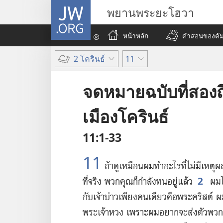
JW.ORG
พยานพระยะโฮวา
หน้าหลัก
คำสอนของคัมภ
2 โครินธ์
11
จดหมายฉบับที่สองถ
เมืองโครินธ์
11:1-33
11
ถ้า​ดู​เหมือน​ผม​ทำ​อะไร​ที่​ไม่​มี​เหตุ​
2
ที่​จริง พวก​คุณ​ก็​กำลัง​ทน​อยู่​แล้ว
ผม​ได
กับ​เจ้าบ่าว​เพียง​คน​เดียว​คือ​พระ​คริสต์ ผม
พระเจ้า​หวง เพราะ​ผม​อยาก​จะ​ส่ง​ตัว​พวก​คุ