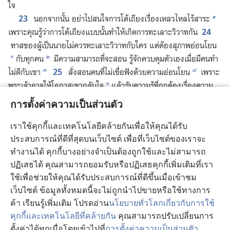
ใจ
๑
23
นอก​จาก​นั้น อย่า​ไป​สนใจ​การ​โต้​เถียง​เรื่อง​เหลวไหล​ไร้​สาระ
24
เพราะ​คุณ​รู้​ว่า​การ​โต้​เถียง​แบบ​นั้น​ทำ​ให้​เกิด​การ​ทะเลาะ​วิวาท​กัน
ทาส​ของ​ผู้​เป็น​นาย​ไม่​ควร​ทะเลาะ​วิวาท​กับ​ใคร แต่​ต้อง​สุภาพ​อ่อนโยน
๒
กับ​ทุก​คน
มี​ความ​สามารถ​ที่​จะ​สอน รู้​จัก​ควบคุม​ตัว​เอง​เมื่อ​มี​คน​ทำ​
*
๓
๔
25
ไม่​ดี​กับ​เขา
สั่ง​สอน​คน​ที่​ไม่​เชื่อ​ฟัง​ด้วย​ความ​อ่อนโยน
เพราะ​
พระเจ้า​อาจ​ให้​โอกาส​เขา​กลับ​ใจ
แล้ว​รับ​ความ​รู้​ที่​ถูก​ต้อง​เรื่อง​ความ​
*
๕
26
จริง
เขา​อาจ​ได้​สติ​และ​หลุด​พ้น​จาก​กับดัก​ของ​มาร เพราะ​มัน​จับ​
การตั้งค่าความเป็นส่วนตัว
๖
เขา​ไว้​ทั้ง​เป็น​เพื่อ​ให้​ทำ​ตาม​ใจ​มัน
เราใช้คุกกี้และเทคโนโลยีคล้ายกันเพื่อให้คุณได้รับ
ประสบการณ์ที่ดีที่สุดบนเว็บไซต์ เพื่อที่เว็บไซต์ของเราจะ
ทำงานได้ คุกกี้บางอย่างจำเป็นต้องถูกใช้และไม่สามารถ
ย้อนหลัง
ถัดไป
ปฏิเสธได้ คุณสามารถยอมรับหรือปฏิเสธคุกกี้เพิ่มเติมที่เรา
ใช้เพื่อช่วยให้คุณได้รับประสบการณ์ที่ดีขึ้นเมื่อเข้าชม
เว็บไซต์ ข้อมูลทั้งหมดนี้จะไม่ถูกนำไปขายหรือใช้ทางการ
ค้า เรียนรู้เพิ่มเติม โปรดอ่าน
นโยบายทั่วโลกเกี่ยวกับการใช้
หน้าลิขสิทธิ์ของสิ่งพิมพ์นี้
คุกกี้และเทคโนโลยีที่คล้ายกัน
คุณสามารถปรับเปลี่ยนการ
Copyright
©
2026
Watch Tower Bible and Tract Society of
ตั้งค่าได้ทุกเมื่อโดยเข้าไปที่
การตั้งค่าความเป็นส่วนตัว