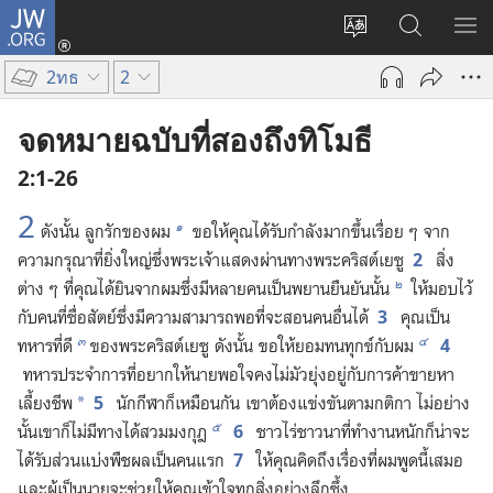
JW.ORG
เข้า
เปลี่ยน
ค้นหา
แส
สู่
ภาษา
ใน
เมน
ระบบ
2ทธ
2
JW.ORG
(เปิด
หน้าต่าง
จดหมายฉบับที่สองถึงทิโมธี
ใหม่)
2:1-26
2
๑
ดัง​นั้น ลูก​รัก​ของ​ผม
ขอ​ให้​คุณ​ได้​รับ​กำลัง​มาก​ขึ้น​เรื่อย ๆ จาก​
2
ความ​กรุณา​ที่​ยิ่ง​ใหญ่​ซึ่ง​พระเจ้า​แสดง​ผ่าน​ทาง​พระ​คริสต์​เยซู
สิ่ง​
๒
ต่าง ๆ ที่​คุณ​ได้​ยิน​จาก​ผม​ซึ่ง​มี​หลาย​คน​เป็น​พยาน​ยืน​ยัน​นั้น
ให้​มอบ​ไว้​
3
กับ​คน​ที่​ซื่อ​สัตย์​ซึ่ง​มี​ความ​สามารถ​พอ​ที่​จะ​สอน​คน​อื่น​ได้
คุณ​เป็น​
๓
๔
4
ทหาร​ที่​ดี
ของ​พระ​คริสต์​เยซู ดัง​นั้น ขอ​ให้​ยอม​ทน​ทุกข์​กับ​ผม
ทหาร​ประจำการ​ที่​อยาก​ให้​นาย​พอ​ใจ​คง​ไม่​มัว​ยุ่ง​อยู่​กับ​การ​ค้า​ขาย​หา​
5
เลี้ยง​ชีพ
นัก​กีฬา​ก็​เหมือน​กัน เขา​ต้อง​แข่งขัน​ตาม​กติกา ไม่​อย่าง​
*
๕
6
นั้น​เขา​ก็​ไม่​มี​ทาง​ได้​สวม​มงกุฎ
ชาว​ไร่​ชาว​นา​ที่​ทำ​งาน​หนัก​ก็​น่า​จะ​
7
ได้​รับ​ส่วน​แบ่ง​พืช​ผล​เป็น​คน​แรก
ให้​คุณ​คิด​ถึง​เรื่อง​ที่​ผม​พูด​นี้​เสมอ
และ​ผู้​เป็น​นาย​จะ​ช่วย​ให้​คุณ​เข้าใจ​ทุก​สิ่ง​อย่าง​ลึกซึ้ง