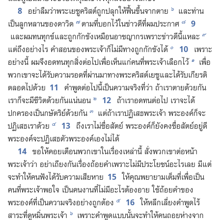
๖
8
อย่า​ลืม​ว่า​พระ​เยซู​คริสต์​ถูก​ปลุก​ให้​ฟื้น​ขึ้น​จาก​ตาย
และ​ท่าน​
๗
๘
9
เป็น​ลูก​หลาน​ของ​ดาวิด
ตาม​ที่​บอก​ไว้​ใน​ข่าว​ดี​ที่​ผม​ประกาศ
๙
และ​ผม​ทน​ทุกข์​และ​ถูก​กัก​ขัง​เหมือน​อาชญากร​เพราะ​ข่าว​ดี​นี้​แหละ
๐
10
แต่​ถึง​อย่าง​ไร คำ​สอน​ของ​พระเจ้า​ก็​ไม่​มี​ทาง​ถูก​กัก​ขัง​ได้
เพราะ​
๑
อย่าง​นี้ ผม​จึง​อด​ทน​ทุก​สิ่ง​ต่อ​ไป​เพื่อ​เห็น​แก่​คน​ที่​พระเจ้า​เลือก​ไว้
เพื่อ​
พวก​เขา​จะ​ได้​รับ​ความ​รอด​ที่​ผ่าน​มา​ทาง​พระ​คริสต์​เยซู​และ​ได้​รับ​เกียรติ​
11
ตลอด​ไป​ด้วย
คำ​พูด​ต่อ​ไป​นี้​เป็น​ความ​จริง​ที่​ว่า ถ้า​เรา​ตาย​ด้วย​กัน
๒
12
เรา​ก็​จะ​มี​ชีวิต​ด้วย​กัน​แน่นอน
ถ้า​เรา​อด​ทน​ต่อ​ไป เรา​จะ​ได้​
๓
ปกครอง​เป็น​กษัตริย์​ด้วย​กัน
แต่​ถ้า​เรา​ปฏิเสธ​พระเจ้า พระองค์​ก็​จะ​
๔
13
ปฏิเสธ​เรา​ด้วย
ถึง​เรา​ไม่​ซื่อ​สัตย์ พระองค์​ก็​ยัง​คง​ซื่อ​สัตย์​อยู่​ดี
พระองค์​จะ​ปฏิเสธ​ตัว​พระองค์​เอง​ไม่​ได้
14
ขอ​ให้​คอย​เตือน​พวก​เขา​ใน​เรื่อง​เหล่า​นี้ สั่ง​พวก​เขา​ต่อ​หน้า​
พระเจ้า​ว่า อย่า​เถียง​กัน​เรื่อง​ถ้อย​คำ​เพราะ​ไม่​มี​ประโยชน์​อะไร​เลย มี​แต่​
15
จะ​ทำ​ให้​คน​ฟัง​ได้​รับ​ความ​เสียหาย
ให้​คุณ​พยายาม​เต็ม​ที่​เพื่อ​เป็น​
คน​ที่​พระเจ้า​พอ​ใจ เป็น​คน​งาน​ที่​ไม่​มี​อะไร​ต้อง​อาย ใช้​ถ้อย​คำ​ของ​
๕
16
พระองค์​ที่​เป็น​ความ​จริง​อย่าง​ถูก​ต้อง
ให้​หลีก​เลี่ยง​คำ​พูด​ไร้​
๖
สาระ​ที่​ดูหมิ่น​พระเจ้า
เพราะ​คำ​พูด​แบบ​นั้น​จะ​ทำ​ให้​คน​ถอย​ห่าง​จาก​