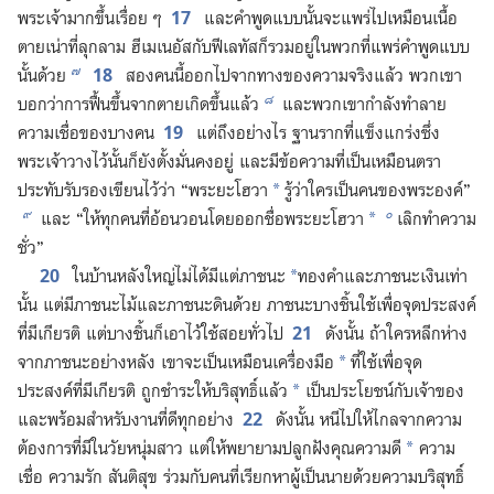
17
พระเจ้า​มาก​ขึ้น​เรื่อย ๆ
และ​คำ​พูด​แบบ​นั้น​จะ​แพร่​ไป​เหมือน​เนื้อ​
ตาย​เน่า​ที่​ลุก​ลาม ฮีเมเนอัส​กับ​ฟีเลทัส​ก็​รวม​อยู่​ใน​พวก​ที่​แพร่​คำ​พูด​แบบ​
๗
18
นั้น​ด้วย
สอง​คน​นี้​ออก​ไป​จาก​ทาง​ของ​ความ​จริง​แล้ว พวก​เขา​
๘
บอก​ว่า​การ​ฟื้น​ขึ้น​จาก​ตาย​เกิด​ขึ้น​แล้ว
และ​พวก​เขา​กำลัง​ทำลาย​
19
ความ​เชื่อ​ของ​บาง​คน
แต่​ถึง​อย่าง​ไร ฐาน​ราก​ที่​แข็ง​แกร่ง​ซึ่ง​
พระเจ้า​วาง​ไว้​นั้น​ก็​ยัง​ตั้ง​มั่นคง​อยู่ และ​มี​ข้อ​ความ​ที่​เป็น​เหมือน​ตรา​
ประทับ​รับรอง​เขียน​ไว้​ว่า “พระ​ยะโฮวา
รู้​ว่า​ใคร​เป็น​คน​ของ​พระองค์”
*
๙
๐
และ “ให้​ทุก​คน​ที่​อ้อน​วอน​โดย​ออก​ชื่อ​พระ​ยะโฮวา
เลิก​ทำ​ความ​
*
ชั่ว”
20
ใน​บ้าน​หลัง​ใหญ่​ไม่​ได้​มี​แต่​ภาชนะ
ทองคำ​และ​ภาชนะ​เงิน​เท่า​
*
นั้น แต่​มี​ภาชนะ​ไม้​และ​ภาชนะ​ดิน​ด้วย ภาชนะ​บาง​ชิ้น​ใช้​เพื่อ​จุด​ประสงค์​
21
ที่​มี​เกียรติ แต่​บาง​ชิ้น​ก็​เอา​ไว้​ใช้สอย​ทั่ว​ไป
ดัง​นั้น ถ้า​ใคร​หลีก​ห่าง​
จาก​ภาชนะ​อย่าง​หลัง เขา​จะ​เป็น​เหมือน​เครื่อง​มือ
ที่​ใช้​เพื่อ​จุด​
*
ประสงค์​ที่​มี​เกียรติ ถูก​ชำระ​ให้​บริสุทธิ์​แล้ว
เป็น​ประโยชน์​กับ​เจ้าของ
*
22
และ​พร้อม​สำหรับ​งาน​ที่​ดี​ทุก​อย่าง
ดัง​นั้น หนี​ไป​ให้​ไกล​จาก​ความ​
ต้องการ​ที่​มี​ใน​วัย​หนุ่ม​สาว แต่​ให้​พยายาม​ปลูกฝัง​คุณ​ความ​ดี
ความ​
*
เชื่อ ความ​รัก สันติ​สุข ร่วม​กับ​คน​ที่​เรียก​หา​ผู้​เป็น​นาย​ด้วย​ความ​บริสุทธิ์​