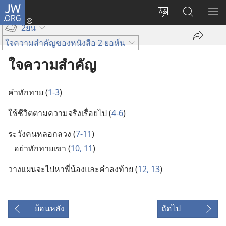
JW.ORG
เข้า
เปลี่ยน
ค้นหา
แส
สู่
2ยน
ภาษา
ใน
เมน
ระบบ
ใจความสำคัญของหนังสือ 2 ยอห์น
JW.ORG
(เปิด
หน้าต่าง
ใจความสำคัญ
ใหม่)
คำ​ทักทาย (
1-3
)
ใช้​ชีวิต​ตาม​ความ​จริง​เรื่อย​ไป (
4-6
)
ระวัง​คน​หลอก​ลวง (
7-11
)
อย่า​ทักทาย​เขา (
10, 11
)
วาง​แผน​จะ​ไป​หา​พี่​น้อง​และ​คำ​ลง​ท้าย (
12, 13
)
ย้อนหลัง
ถัดไป