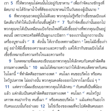
๕
5
เรา
ก็​ให้​พวก​คุณ​ไล่​คน​นั้น​ไป​อยู่​กับ​ซาตาน
เพื่อ​กำจัด​แรง​ชักจูง​ที่​
๖
ผิด​บาป จะ​ได้​รักษา​น้ำใจ​ที่​ดี​ของ​ประชาคม​ไว้​ใน​วัน​ของ​ผู้​เป็น​นาย
6
ที่​พวก​คุณ​อวด​อยู่​นั้น​ไม่​ดี​เลย พวก​คุณ​ไม่​รู้​หรือ​ว่า​เชื้อ​ขนมปัง​แค่​
๗
7
นิด​เดียว​ก็​ทำ​ให้​แป้ง​ทั้ง​ก้อน​ขึ้น​ฟู​ได้?
รีบ​กำจัด​เชื้อ​เก่า​นั้น​ออก​ไป
พวก​คุณ​จะ​ได้​เป็น​เหมือน​แป้ง​ก้อน​ใหม่​ที่​ไม่​มี​เชื้อ​อย่าง​ที่​พวก​คุณ​เป็น​อยู่​
๘
ตอน​นี้ เพราะ​พระ​คริสต์​ที่​เป็น​ลูก​แกะ​ปัสกา
ของ​เรา​นั้น​ถูก​ถวาย​เป็น​
๙
๐
8
เครื่อง​บูชา​แล้ว
ดัง​นั้น ให้​เรา​ถือ​เทศกาล​ปัสกา
โดย​ไม่​มี​เชื้อ​เก่า​
อยู่ อย่า​ให้​มี​เชื้อ​ของ​ความ​เลว​และ​ความ​ชั่ว แต่​ให้​เรา​กิน​ขนมปัง​ไม่​ใส่​
เชื้อ​ซึ่ง​หมาย​ถึง​ความ​จริง​ใจ​และ​ความ​จริง
9
ใน​จดหมาย​ที่​ผม​เคย​เขียน​บอก​พวก​คุณ​ให้​เลิก​คบ​กับ​คน​ทำ​ผิด​ศีล
10
ธรรม​ทาง​เพศ​นั้น
ผม​ไม่​ได้​หมาย​ความ​ว่า​ให้​เลิก​คบ​เด็ดขาด​กับ​คน​
*
๑
ใน​โลก​นี้
ที่​ทำ​ผิด​ศีลธรรม​ทาง​เพศ
คน​โลภ คน​ชอบ​รีด​ไถ หรือ​คน​
*
๒
ไหว้​รูป​เคารพ ไม่​อย่าง​นั้น พวก​คุณ​คง​ต้อง​ออก​ไป​จาก​โลก​นี้​แน่ ๆ
๓
11
แต่​คราว​นี้​ผม​เขียน​บอก​พวก​คุณ​ให้​เลิก​คบ
กับ​คน​ที่​เป็น​พี่​น้อง​
๔
แล้ว แต่​กลับ​เป็น​คน​ทำ​ผิด​ศีลธรรม​ทาง​เพศ
คน​โลภ
คน​ไหว้​รูป​
*
๕
๖
เคารพ คน​ปาก​ร้าย คน​ขี้เมา
หรือ​คน​ชอบ​รีด​ไถ
แม้​แต่​จะ​กิน​อะไร​
12
กับ​คน​แบบ​นั้น​ก็​อย่า​เลย
ไม่​ใช่​เรื่อง​ของ​ผม​ที่​จะ​ไป​ตัดสิน​คน​นอก​