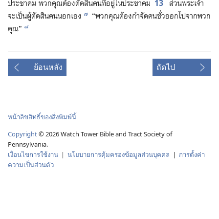
13
ประชาคม พวก​คุณ​ต้อง​ตัดสิน​คน​ที่​อยู่​ใน​ประชาคม
ส่วน​พระเจ้า​
๗
จะ​เป็น​ผู้​ตัดสิน​คน​นอก​เอง
“พวก​คุณ​ต้อง​กำจัด​คน​ชั่ว​ออก​ไป​จาก​พวก​
๘
คุณ”
ย้อนหลัง
ถัดไป
หน้าลิขสิทธิ์ของสิ่งพิมพ์นี้
Copyright
©
2026
Watch Tower Bible and Tract Society of
Pennsylvania.
เงื่อนไขการใช้งาน
|
นโยบายการคุ้มครองข้อมูลส่วนบุคคล
|
การตั้งค่า
ความเป็นส่วนตัว