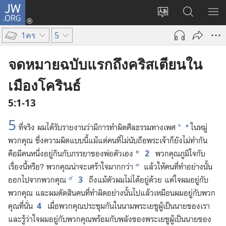
JW.ORG
เข้า
เปลี่ยน
ค้นหา
แส
สู่
ภาษา
ใน
เมน
ระบบ
1คร
5
JW.ORG
(เปิด
หน้าต่าง
จดหมายฉบับแรกถึงคริสเตียนใน
ใหม่)
เมืองโครินธ์
5:1-13
5
๑
ที่​จริง ผม​ได้​รับ​รายงาน​ว่า​มี​การ​ทำ​ผิด​ศีลธรรม​ทาง​เพศ
ใน​หมู่​
*
พวก​คุณ ซึ่ง​ความ​ผิด​แบบ​นี้​แม้​แต่​คน​ที่​ไม่​นับถือ​พระเจ้า​ก็​ยัง​ไม่​ทำ​กัน
๒
2
คือ​มี​คน​หนึ่ง​อยู่​กิน​กับ​ภรรยา​ของ​พ่อ​ตัว​เอง
พวก​คุณ​ภูมิ​ใจ​กับ​
๓
เรื่อง​นี้​หรือ? พวก​คุณ​น่า​จะ​เศร้า​ใจ​มาก​กว่า
แล้ว​ให้​คน​ที่​ทำ​อย่าง​นั้น​
๔
3
ออก​ไป​จาก​พวก​คุณ
ถึง​แม้​ตัว​ผม​ไม่​ได้​อยู่​ด้วย แต่​ใจ​ผม​อยู่​กับ​
พวก​คุณ และ​ผม​ตัดสิน​คน​ที่​ทำ​ผิด​อย่าง​นั้น​ไป​แล้ว​เหมือน​ผม​อยู่​กับ​พวก​
4
คุณ​ที่​นั่น
เมื่อ​พวก​คุณ​ประชุม​กัน​ใน​นาม​พระ​เยซู​ผู้​เป็น​นาย​ของ​เรา
และ​รู้​ว่า​ใจ​ผม​อยู่​กับ​พวก​คุณ​พร้อม​กับ​พลัง​ของ​พระ​เยซู​ผู้​เป็น​นาย​ของ​