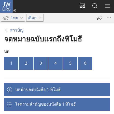
JW.ORG
เข้า
เปลี่ยน
ค้นหา
แส
สู่
ภาษา
ใน
เมน
ระบบ
1ทธ
เลือก
JW.ORG
(เปิด
หน้าต่าง
สารบัญ
ใหม่)
จดหมายฉบับแรกถึงทิโมธี
บท
1
2
3
4
5
6
บทนำของหนังสือ 1 ทิโมธี
ใจความสำคัญของหนังสือ 1 ทิโมธี